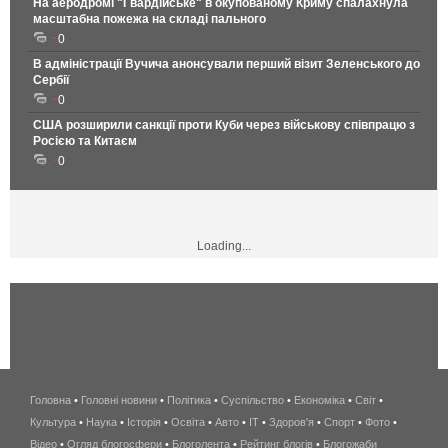
На аеродромі "Гвардійське" в окупованому Криму спалахнула
масштабна пожежа на складі пального
0
В адміністрації Вучича анонсували перший візит Зеленського до
Сербії
0
США розширили санкції проти Куби через військову співпрацю з
Росією та Китаєм
0
Loading...
Головна
•
Головні новини
•
Політика
•
Суспільство
•
Економіка
беспроводной
•
Світ
•
Культура
•
Наука
•
Історія
•
Освіта
•
Авто
•
IT
•
Здоров'я
интернет
•
Спорт
•
Фото
•
Відео
•
Огляд блогосфери
•
Блоголента
•
Рейтинг блогів
киев
•
Блогожаби