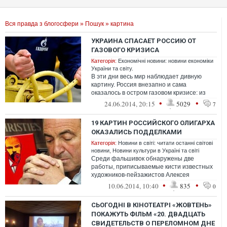
Вся правда з блогосфери
»
Пошук
» картина
УКРАИНА СПАСАЕТ РОССИЮ ОТ
ГАЗОВОГО КРИЗИСА
Категорія:
Економічні новини: новини економіки
України та світу.
В эти дни весь мир наблюдает дивную
картину. Россия внезапно и сама
оказалось в остром газовом кризисе: из
существующих трех основных
•
•
24.06.2014, 20:15
5029
7
направлений пост...
19 КАРТИН РОССИЙСКОГО ОЛИГАРХА
ОКАЗАЛИСЬ ПОДДЕЛКАМИ
Категорія:
Новини в світі: читати останні світові
новини
,
Новини культури в Україні та світі
Среди фальшивок обнаружены две
работы, приписываемые кисти известных
художников-пейзажистов Алексея
Саврасова и Александра Альтмана
•
•
10.06.2014, 10:40
835
0
СЬОГОДНІ В КІНОТЕАТРІ «ЖОВТЕНЬ»
ПОКАЖУТЬ ФІЛЬМ «20. ДВАДЦАТЬ
СВИДЕТЕЛЬСТВ О ПЕРЕЛОМНОМ ДНЕ