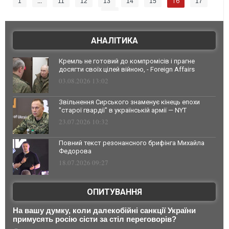
16
1
...
11
12
13
14
15
17
18
АНАЛІТИКА
Кремль не готовий до компромісів і прагне
досягти своїх цілей війною, - Foreign Affairs
03.08.2026 13:02
Звільнення Сирського знаменує кінець епохи
"старої гвардії" в українській армії — NYT
23.07.2026 10:32
Повний текст резонансного брифінга Михайла
Федорова
18.07.2026 09:27
ОПИТУВАННЯ
На вашу думку, коли далекобійні санкції України
примусять росію сісти за стіл переговорів?