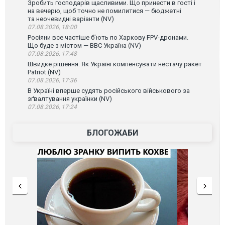
Зробить господарів щасливими. Що принести в гості і
на вечерю, щоб точно не помилитися — бюджетні
та неочевидні варіанти (NV)
07.08.2026, 18:00
Росіяни все частіше бʼють по Харкову FPV-дронами.
Що буде з містом — ВВС Україна (NV)
07.08.2026, 17:48
Швидке рішення. Як Україні компенсувати нестачу ракет
Patriot (NV)
07.08.2026, 17:36
В Україні вперше судять російського військового за
зґвалтування українки (NV)
07.08.2026, 17:24
БЛОГОЖАБИ