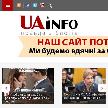
Експослу в США Стефанішині
Підбірка блогожаб та
обрали запобіжний захід
фотоприколів від UAINFO за 7
серпня