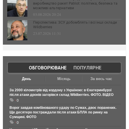
виробництво ракет Patriot: політика, безпека та
можливі альтернативи
03.08.2026 20:24
Перспектива: ЗСУ добомблять і всі інші склади
Wildberries
23.07.2026 11:31
ОБГОВОРЮВАНЕ
|
ПОПУЛЯРНЕ
День
Місяць
За весь час
За 2000 кілометрів від кордону з Україною: в Єкатеринбурзі
після атаки дронів загорівся склад Wildberries. ФОТО. ВІДЕО
0
Ворог завдав комбінованого удару по Сумах, двоє поранених.
Ще десятеро постраждали після атаки БПЛА по ринку на
Сумщині. ФОТО
0