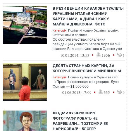
уже не...
В РЕЗИДЕНЦИИ КИВАЛОВА ТУАЛЕТЫ
УКРАШЕНЫ ИТАЛЬЯНСКИМИ
КАРТИНАМИ, А ДИВАН КАК У
МАЙКЛА ДЖЕКСОНА. ФОТО
Категорія:
Політичні новини України та світу:
читати новини політики
Об обстоятельствах появления
резиденции у самого берега моря на 9-й
станции Большого Фонтана в Одессе уже
написано немало. Но о том, что находитс...
•
•
10.01.2014, 13:53
1356
9
ДЕСЯТЬ СТРАННЫХ КАРТИН, ЗА
КОТОРЫЕ ВЫБРОСИЛИ МИЛЛИОНЫ
Категорія:
Новини культури в Україні та світі
«Пространственная концепция» Лучо
Фонтан — $1 500 000
•
•
01.06.2013, 17:09
335
0
ЛЮДМИЛУ ЯНУКОВИЧ
ФОТОГРАФИРОВАТЬ НЕ
РАЗРЕШИЛИ...ПОЭТОМУ Я ЕЕ
НАРИСОВАЛ! - БЛОГЕР