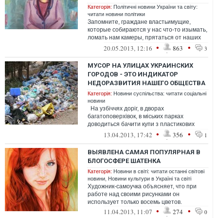
Категорія:
Політичні новини України та світу:
читати новини політики
Запомните, граждане властьимущие,
которые собираются у нас что-то изымать,
ломать нам камеры, прятаться от наших
объективов - мы все равно найдем спос...
•
•
20.05.2013, 12:16
863
3
МУСОР НА УЛИЦАХ УКРАИНСКИХ
ГОРОДОВ - ЭТО ИНДИКАТОР
НЕДОРАЗВИТИЯ НАШЕГО ОБЩЕСТВА
Категорія:
Новини суспільства: читати соціальні
новини
На узбіччях доріг, в дворах
багатоповерхівок, в міських парках
доводиться бачити купи з пластикових
пляшок, використаних упаковок та інших
•
•
13.04.2013, 17:42
356
1
від...
ВЫЯВЛЕНА САМАЯ ПОПУЛЯРНАЯ В
БЛОГОСФЕРЕ ШАТЕНКА
Категорія:
Новини в світі: читати останні світові
новини
,
Новини культури в Україні та світі
Художник-самоучка объясняет, что при
работе над своими рисунками он
использует только восемь цветов.
•
•
11.04.2013, 11:07
274
0