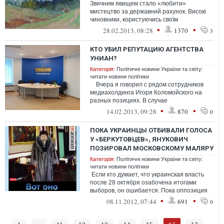
Звичним явищем стало «любити»
мистецтво за державний рахунок. Високі
чиновники, користуючись своїм
положенням, беруть картини та інші твор...
•
•
28.02.2013, 08:28
1370
3
КТО УБИЛ РЕПУТАЦИЮ АГЕНТСТВА
УНИАН?
Категорія:
Політичні новини України та світу:
читати новини політики
Вчера я говорил с рядом сотрудников
медиахолдинга Игоря Коломойского на
разных позициях. В случае
необходимости, я готов &...
•
•
14.02.2013, 09:28
870
0
ПОКА УКРАИНЦЫ ОТБИВАЛИ ГОЛОСА
У «БЕРКУТОВЦЕВ», ЯНУКОВИЧ
ПОЗИРОВАЛ МОСКОВСКОМУ МАЛЯРУ
Категорія:
Політичні новини України та світу:
читати новини політики
Если кто думает, что украинская власть
после 28 октября озабочена итогами
выборов, он ошибается. Пока оппозиция
отбивает каждый голос у «берку...
•
•
08.11.2012, 07:44
691
0