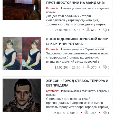
ПРОТИВОСТОЯНИЙ НА МАЙДАНЕ»
Категорія:
Новини суспільства: читати соціальні
новини
Два десятки реальных исторій
складаються у картину єдиного дня,
хроніки якого були оприлюднені у мережі
YouTube. Одразу після презентації фільм
•
•
22.04.2014, 16:53
618
1
«...
ВЧЕНІ ВІДНОВИЛИ ЧЕРВОНИЙ КОЛІР
ІЗ КАРТИНИ РЕНУАРА
Категорія:
Новини культури в Україні та світі
За допомогою спеціального раманівського
спектроскопа (прилад, що дозволяє
визначити хімічний склад поверхні з
точністю майже до молекули), вчені визна...
•
•
15.02.2014, 23:30
570
0
ХЕРСОН - ГОРОД СТРАХА, ТЕРРОРА И
БЕЗПРЕДЕЛА
Категорія:
Новини суспільства: читати соціальні
новини
С недавних пор некогда тихий,
провинциальный Херсон можно смело
назвать городом террора, городом страха,
городом беспредела. Права человека тут
•
•
05.02.2014, 00:33
1248
1