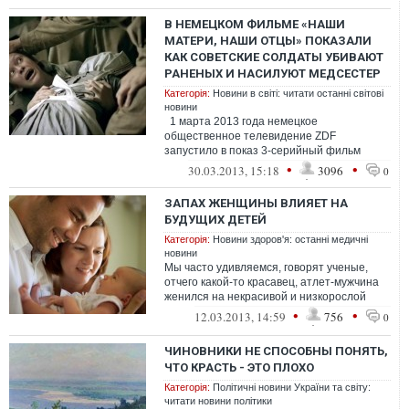
В НЕМЕЦКОМ ФИЛЬМЕ «НАШИ
МАТЕРИ, НАШИ ОТЦЫ» ПОКАЗАЛИ
КАК СОВЕТСКИЕ СОЛДАТЫ УБИВАЮТ
РАНЕНЫХ И НАСИЛУЮТ МЕДСЕСТЕР
Категорія:
Новини в світі: читати останні світові
новини
1 марта 2013 года немецкое
общественное телевидение ZDF
запустило в показ 3-серийный фильм
«Наши матери, наши отцы» о Второй
•
•
30.03.2013, 15:18
3096
0
миров...
ЗАПАХ ЖЕНЩИНЫ ВЛИЯЕТ НА
БУДУЩИХ ДЕТЕЙ
Категорія:
Новини здоров'я: останні медичні
новини
Мы часто удивляемся, говорят ученые,
отчего какой-то красавец, атлет-мужчина
женился на некрасивой и низкорослой
девушке. Казалось бы, ему судьбой пре...
•
•
12.03.2013, 14:59
756
0
ЧИНОВНИКИ НЕ СПОСОБНЫ ПОНЯТЬ,
ЧТО КРАСТЬ - ЭТО ПЛОХО
Категорія:
Політичні новини України та світу:
читати новини політики