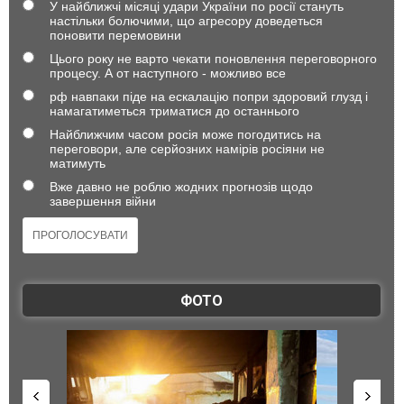
У найближчі місяці удари України по росії стануть
настільки болючими, що агресору доведеться
поновити перемовини
Цього року не варто чекати поновлення переговорного
процесу. А от наступного - можливо все
рф навпаки піде на ескалацію попри здоровий глузд і
намагатиметься триматися до останнього
Найближчим часом росія може погодитись на
переговори, але серйозних намірів росіяни не
матимуть
Вже давно не роблю жодних прогнозів щодо
завершення війни
ФОТО