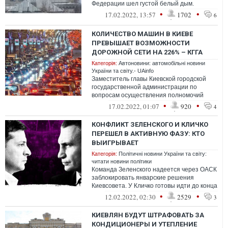
Федерации шел густой белый дым.
Свидетели события предположили, что
•
•
17.02.2022, 13:57
1702
6
там могли ...
КОЛИЧЕСТВО МАШИН В КИЕВЕ
ПРЕВЫШАЕТ ВОЗМОЖНОСТИ
ДОРОЖНОЙ СЕТИ НА 226% – КГГА
Категорія:
Автоновини: автомобільні новини
України та світу.- UAinfo
Заместитель главы Киевской городской
государственной администрации по
вопросам осуществления полномочий
самоуправления Константин Усов
•
•
17.02.2022, 01:07
920
4
рассказал о том...
КОНФЛИКТ ЗЕЛЕНСКОГО И КЛИЧКО
ПЕРЕШЕЛ В АКТИВНУЮ ФАЗУ: КТО
ВЫИГРЫВАЕТ
Категорія:
Політичні новини України та світу:
читати новини політики
Команда Зеленского надеется через ОАСК
заблокировать январские решения
Киевсовета. У Кличко готовы идти до конца
и провести выборы в райсоветы Киева…
•
•
12.02.2022, 02:30
2529
3
КИЕВЛЯН БУДУТ ШТРАФОВАТЬ ЗА
КОНДИЦИОНЕРЫ И УТЕПЛЕНИЕ