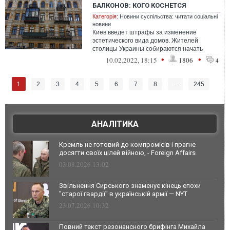
БАЛКОНОВ: КОГО КОСНЕТСЯ
Категорія:
Новини суспільства: читати соціальні
новини
Киев введет штрафы за изменение
эстетического вида домов. Жителей
столицы Украины собираются начать
штрафовать за кондиционеры на домах и
•
•
10.02.2022, 18:15
1806
4
утепление ба...
1
2
3
4
5
6
7
8
...
245
АНАЛІТИКА
Кремль не готовий до компромісів і прагне
досягти своїх цілей війною, - Foreign Affairs
03.08.2026 13:02
Звільнення Сирського знаменує кінець епохи
"старої гвардії" в українській армії — NYT
23.07.2026 10:32
Повний текст резонансного брифінга Михайла