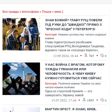
Вся правда з блогосфери
»
Пошук
» киев-1
ЗНАК БОЖИЙ? ГЛАВУ РПЦ ПОВЕЛИ
ПІД РУКИ ДО "ШВИДКОЇ" ПРЯМО З
"ХРЕСНОЇ ХОДИ" У ПЕТЕРБУРЗІ
Категорія:
Новини суспільства: читати соціальні
новини
Главу підконтрольної російським
спецслужбам РПЦ Володимира Гундяєва,
відомого також як «патріарх Кирило»,
повели до машини швидкої допомоги
•
•
12.09.2024, 16:44
765
0
прямо з та...
У НАС ВОЙНА С ВРАГОМ, КОТОРОМУ
ЧУЖДЫ ГУМАНИЗМ ИЛИ
ЧЕЛОВЕЧНОСТЬ: К ЧЕМУ КИЕВУ
НУЖНО ГОТОВИТЬСЯ УЖЕ СЕЙЧАС
Категорія:
Політичні новини України та світу:
читати новини політики
Одна из стратегий Кремля — это
заморозить Украину зимой
•
•
15.07.2022, 17:44
1895
0
МАРТИН БРЕСТ: Я ЗНАЮ, КИЕВ,