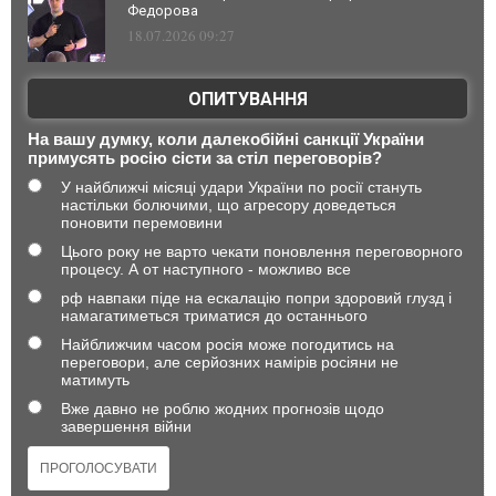
Федорова
18.07.2026 09:27
ОПИТУВАННЯ
На вашу думку, коли далекобійні санкції України
примусять росію сісти за стіл переговорів?
У найближчі місяці удари України по росії стануть
настільки болючими, що агресору доведеться
поновити перемовини
Цього року не варто чекати поновлення переговорного
процесу. А от наступного - можливо все
рф навпаки піде на ескалацію попри здоровий глузд і
намагатиметься триматися до останнього
Найближчим часом росія може погодитись на
переговори, але серйозних намірів росіяни не
матимуть
Вже давно не роблю жодних прогнозів щодо
завершення війни