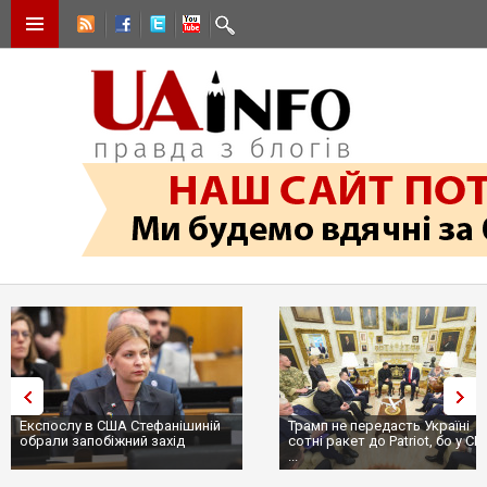
Експослу в США Стефанішиній
Трамп не передасть Україні
обрали запобіжний захід
сотні ракет до Patriot, бо у С
...