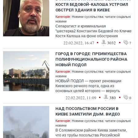
КОСТЯ БЕДОВОЙ-КАЛОША УСТРОИЛ
ОБСТРЕЛ ЗДАНИЯ В КИЕВЕ
Категорія:
Новини суспільства: читати соціальні
новини
Сепаратист и криминальная
"шестерка2 Константин Бедовой по Кличке
Костя Калоша на фоне обострения
ситуации на Донбассе устраивает
•
•
22.02.2022, 16:47
3032
7
вооруженные провокац...
ГОРОД В ГОРОДЕ: ПРЕИМУЩЕСТВА
ПОЛИФУНКЦИОНАЛЬНОГО РАЙОНА
НОВЫЙ ПОДОЛ
Категорія:
Новини суспільства: читати соціальні
новини
НОВЫЙ ПОДОЛ — проект реновации
Киевского речного порта, одна из
основных целей которого — вернуть
жителям Киева доступ к реке.
•
•
22.02.2022, 11:09
380
0
НАД ПОСОЛЬСТВОМ РОССИИ В
КИЕВЕ ЗАМЕТИЛИ ДЫМ. ВИДЕО
Категорія:
Новини суспільства: читати соціальні
новини
В Соломенском районе Киева заметили,
что из трубы посольства Российской