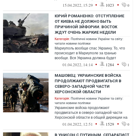
связке с недавним визитом Джонсона и
•
•
15.04.2022, 15:29
1023
0
свидетельс...
ЮРИЙ РОМАНЕНКО: ОТСТУПЛЕНИЕ
ОТ КИЕВА НЕ ДОЛЖНО БЫТЬ
ПРИЧИНОЙ ЭЙФОРИИ. ВОСТОК
ЖДУТ ОЧЕНЬ ЖАРКИЕ НЕДЕЛИ
Категорія:
Політичні новини України та світу:
читати новини політики
Мариуполь вообще спас Украину. То, что
происходит в Мариуполе за гранью
вообще. Вся Украина должна будет
поклониться этим 7000 человек, которые
•
•
01.04.2022, 14:14
1284
1
полома...
МАШОВЕЦ: УКРАИНСКИЕ ВОЙСКА
ПРОДОЛЖАЮТ ПРОДВИГАТЬСЯ В
СЕВЕРО-ЗАПАДНОЙ ЧАСТИ
ХЕРСОНСКОЙ ОБЛАСТИ
Категорія:
Політичні новини України та світу:
читати новини політики
Украинские войска продолжают
продвигаться в северо-западной части
Херсонской области в общей дирекции на
Червоный Яр - Берислав...
•
•
01.04.2022, 12:51
1529
0
В УНИСОН С ПУТИНЫМ. СЕПАРАТИСТ