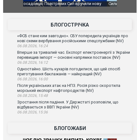
чили нову
Сили оборони уразили Ярославський НПЗ:
Неймар вла
губернатор регіону заявив про наймасштабнішу
"Сантоса".
атаку. ВІДЕО
БЛОГОСТРІЧКА
«ФСБ стане ким завгодно». СБУ попередила українців про
нові схеми вербування російськими спецслужбами (NV)
06.08.2026, 16:24
Вперше за тривалий час. Експорт електроенергії з України
перевищив імпорт — основні напрямки поставок (NV)
06.08.2026, 16:12
Одностайно. Шість кухарів погодилися, що цей спосіб
приготування баклажанів — найкращий (NV)
06.08.2026, 16:00
Після українських атак на НПЗ. Росія різко скоротила
морський експорт нафтопродуктів (NV)
06.08.2026, 15:48
Зростання після падіння. У Держстаті розповіли, що
відбувається з ВВП України (NV)
06.08.2026, 15:36
БЛОГОЖАБИ