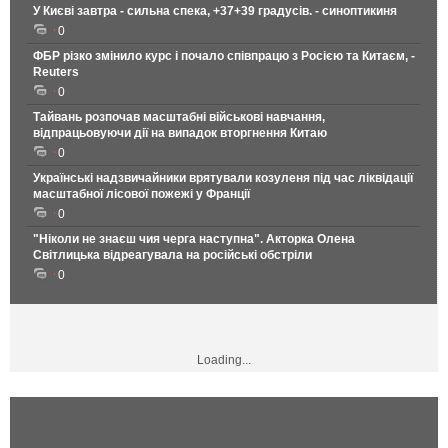
У Києві завтра - сильна спека, +37+39 градусів. - синоптикиня
0
ФБР різко змінило курс і почало співпрацю з Росією та Китаєм, -
Reuters
0
Тайвань розпочав масштабні військові навчання,
відпрацьовуючи дії на випадок вторгнення Китаю
0
Українські надзвичайники врятували козуленя під час ліквідації
масштабної лісової пожежі у Франції
0
"Ніколи не знаєш чия черга наступна". Акторка Олена
Світлицька відреагувала на російські обстріли
0
Loading...