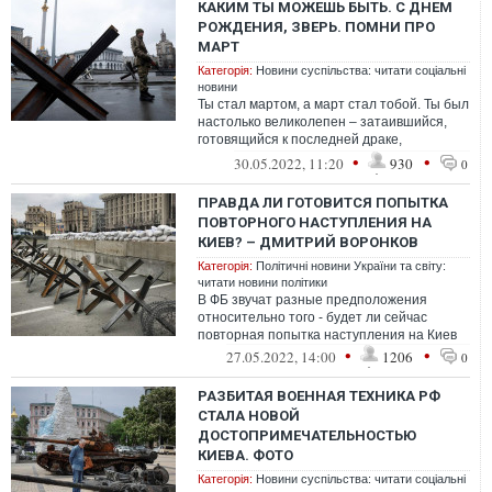
КАКИМ ТЫ МОЖЕШЬ БЫТЬ. С ДНЕМ
РОЖДЕНИЯ, ЗВЕРЬ. ПОМНИ ПРО
МАРТ
Категорія:
Новини суспільства: читати соціальні
новини
Ты стал мартом, а март стал тобой. Ты был
настолько великолепен – затаившийся,
готовящийся к последней драке,
выпускающий на околицы зубы в пикселе,
•
•
30.05.2022, 11:20
930
0
в...
ПРАВДА ЛИ ГОТОВИТСЯ ПОПЫТКА
ПОВТОРНОГО НАСТУПЛЕНИЯ НА
КИЕВ? – ДМИТРИЙ ВОРОНКОВ
Категорія:
Політичні новини України та світу:
читати новини політики
В ФБ звучат разные предположения
относительно того - будет ли сейчас
повторная попытка наступления на Киев
•
•
27.05.2022, 14:00
1206
0
РАЗБИТАЯ ВОЕННАЯ ТЕХНИКА РФ
СТАЛА НОВОЙ
ДОСТОПРИМЕЧАТЕЛЬНОСТЬЮ
КИЕВА. ФОТО
Категорія:
Новини суспільства: читати соціальні