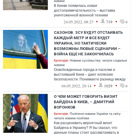
новини
В Киеве появилась новая
достопримечательность – выставка
уничтоженной военной техники
оккупантов. Экспозиция организована в
•
•
24.05.2022, 08:27
719
0
центре столицы, на Михайло...
САЗОНОВ: ЗСУ БУДУТ ОТСТАИВАТЬ
КАЖДЫЙ МЕТР И ВСЕ БУДЕТ
УКРАИНА, НО ТАКТИЧЕСКИ
ВОЗМОЖНЫ ЛЮБЫЕ СЦЕНАРИИ –
ВОЙНА ЕЩЕ НЕ ЗАКОНЧИЛАСЬ
Категорія:
Новини суспільства: читати соціальні
новини
Освобожденные города и паселки и
выстоявший Киев – дают иллюзию
безопасности. Понимаете разницу между
реальностью и иллюзией? Тогда вам пару
•
•
04.05.2022, 20:14
1029
0
фактов дл...
О ЧЕМ МОЖЕТ ГОВОРИТЬ ВИЗИТ
БАЙДЕНА В КИЕВ, – ДМИТРИЙ
ВОРОНКОВ
Категорія:
Політичні новини України та світу:
читати новини політики
Как расценивать вероятный визит
Байдена в Украину? Я бы сказал, что
данные планы стоит рассматривать в