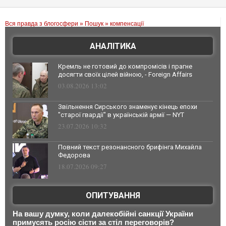
Вся правда з блогосфери
»
Пошук
» компенсації
АНАЛІТИКА
Кремль не готовий до компромісів і прагне
досягти своїх цілей війною, - Foreign Affairs
03.08.2026 13:02
Звільнення Сирського знаменує кінець епохи
"старої гвардії" в українській армії — NYT
23.07.2026 10:32
Повний текст резонансного брифінга Михайла
Федорова
18.07.2026 09:27
ОПИТУВАННЯ
На вашу думку, коли далекобійні санкції України
примусять росію сісти за стіл переговорів?