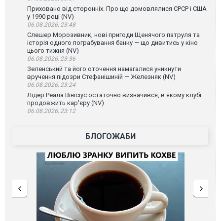
Приховано від сторонніх. Про що домовлялися СРСР і США
у 1990 році (NV)
06.08.2026, 23:48
Слешер Морозивник, нові пригоди Щенячого патруля та
історія одного пограбування банку — що дивитись у кіно
цього тижня (NV)
06.08.2026, 23:36
Зеленський та його оточення намагалися уникнути
вручення підозри Стефанішиній — Железняк (NV)
06.08.2026, 23:24
Лідер Реала Вінісіус остаточно визначився, в якому клубі
продовжить кар'єру (NV)
06.08.2026, 23:12
БЛОГОЖАБИ