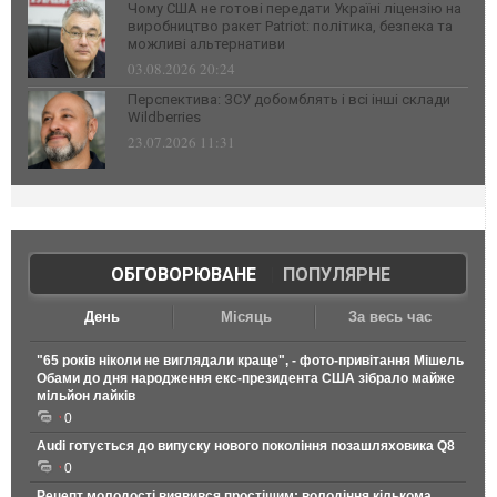
Чому США не готові передати Україні ліцензію на
виробництво ракет Patriot: політика, безпека та
можливі альтернативи
03.08.2026 20:24
Перспектива: ЗСУ добомблять і всі інші склади
Wildberries
23.07.2026 11:31
ОБГОВОРЮВАНЕ
|
ПОПУЛЯРНЕ
День
Місяць
За весь час
"65 років ніколи не виглядали краще", - фото-привітання Мішель
Обами до дня народження екс-президента США зібрало майже
мільйон лайків
0
Audi готується до випуску нового покоління позашляховика Q8
0
Рецепт молодості виявився простішим: володіння кількома