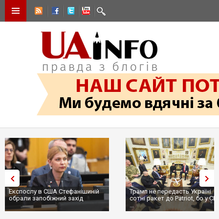
Експослу в США Стефанішиній
Трамп не передасть Україні
обрали запобіжний захід
сотні ракет до Patriot, бо у С
...