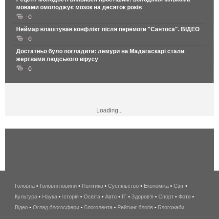
мовами омолоджує мозок на десяток років
0
Неймар влаштував конфлікт після перемоги "Сантоса". ВІДЕО
0
Достатньо було погладити: лемури на Мадагаскарі стали
жертвами людського вірусу
0
Loading...
Головна
•
Головні новини
•
Політика
•
Суспільство
•
Економіка
беспроводной
•
Світ
•
Культура
•
Наука
•
Історія
•
Освіта
•
Авто
•
IT
•
Здоров'я
интернет
•
Спорт
•
Фото
•
Відео
•
Огляд блогосфери
•
Блоголента
•
Рейтинг блогів
киев
•
Блогожаби
и