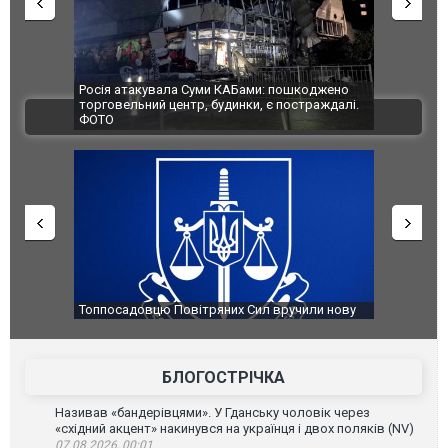
Росія атакувала Суми КАБами: пошкоджено
Українські
торговельний центр, будинки, є постраждалі.
під час лік
ВІДЕО
ФОТО
Франції
Топпосадовцю Повітряних Сил вручили нову
Сили оборо
підозру
губернатор
атаку. ВІД
БЛОГОСТРІЧКА
Називав «бандерівцями». У Гданську чоловік через
«східний акцент» накинувся на українця і двох поляків (NV)
07.08.2026, 00:01