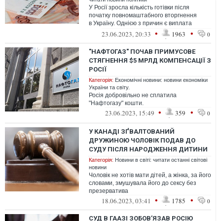
У Росії зросла кількість готівки після
початку повномаштабного вторгнення
в Україну. Однією з причин є виплата
сім'ям загиблих бойовиків з ПВК Вагнера...
•
•
23.06.2023, 20:33
1963
0
"НАФТОГАЗ" ПОЧАВ ПРИМУСОВЕ
СТЯГНЕННЯ $5 МРЛД КОМПЕНСАЦІЇ З
РОСІЇ
Категорія:
Економічні новини: новини економіки
України та світу.
Росія добровільно не сплатила
"Нафтогазу" кошти.
•
•
23.06.2023, 15:49
359
0
У КАНАДІ ЗҐВАЛТОВАНИЙ
ДРУЖИНОЮ ЧОЛОВІК ПОДАВ ДО
СУДУ ПІСЛЯ НАРОДЖЕННЯ ДИТИНИ
Категорія:
Новини в світі: читати останні світові
новини
Чоловік не хотів мати дітей, а жінка, за його
словами, змушувала його до сексу без
презерватива
•
•
18.06.2023, 03:41
1785
0
СУД В ГААЗІ ЗОБОВ’ЯЗАВ РОСІЮ