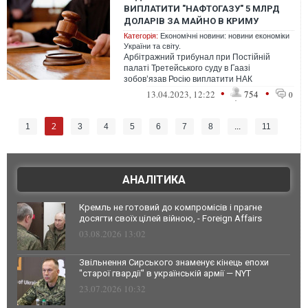
ВИПЛАТИТИ "НАФТОГАЗУ" 5 МЛРД
ДОЛАРІВ ЗА МАЙНО В КРИМУ
Категорія:
Економічні новини: новини економіки
України та світу.
Арбітражний трибунал при Постійній
палаті Третейського суду в Гаазі
зобов’язав Росію виплатити НАК
"Нафтогаз України" 5 млрд доларів.
•
•
13.04.2023, 12:22
754
0
2
1
3
4
5
6
7
8
...
11
АНАЛІТИКА
Кремль не готовий до компромісів і прагне
досягти своїх цілей війною, - Foreign Affairs
03.08.2026 13:02
Звільнення Сирського знаменує кінець епохи
"старої гвардії" в українській армії — NYT
23.07.2026 10:32