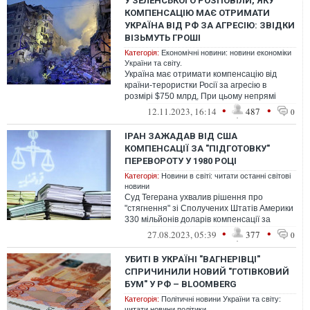
У ЗЕЛЕНСЬКОГО РОЗПОВІЛИ, ЯКУ
КОМПЕНСАЦІЮ МАЄ ОТРИМАТИ
УКРАЇНА ВІД РФ ЗА АГРЕСІЮ: ЗВІДКИ
ВІЗЬМУТЬ ГРОШІ
Категорія:
Економічні новини: новини економіки
України та світу.
Україна має отримати компенсацію від
країни-терористки Росії за агресію в
розмірі $750 млрд, При цьому непрямі
збитки за всю ту агресію, яку спричинил...
•
•
12.11.2023, 16:14
487
0
ІРАН ЗАЖАДАВ ВІД США
КОМПЕНСАЦІЇ ЗА "ПІДГОТОВКУ"
ПЕРЕВОРОТУ У 1980 РОЦІ
Категорія:
Новини в світі: читати останні світові
новини
Суд Тегерана ухвалив рішення про
"стягнення" зі Сполучених Штатів Америки
330 мільйонів доларів компенсації за
"планування перевороту" проти
•
•
27.08.2023, 05:39
377
0
новоствор...
УБИТІ В УКРАЇНІ "ВАГНЕРІВЦІ"
СПРИЧИНИЛИ НОВИЙ "ГОТІВКОВИЙ
БУМ" У РФ – BLOOMBERG
Категорія:
Політичні новини України та світу:
читати новини політики