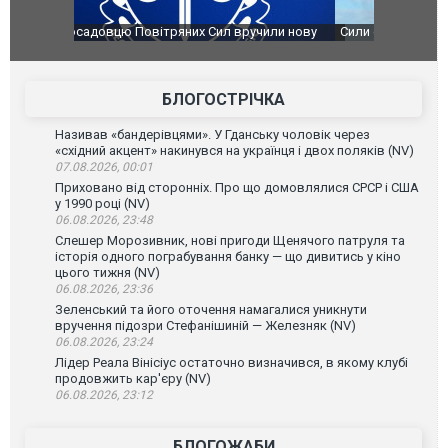
чили нову
Сили оборони уразили Ярославський НПЗ:
Неймар вла
губернатор регіону заявив про наймасштабнішу
"Сантоса".
атаку. ВІДЕО
БЛОГОСТРІЧКА
Називав «бандерівцями». У Гданську чоловік через
«східний акцент» накинувся на українця і двох поляків (NV)
07.08.2026, 00:01
Приховано від сторонніх. Про що домовлялися СРСР і США
у 1990 році (NV)
06.08.2026, 23:48
Слешер Морозивник, нові пригоди Щенячого патруля та
історія одного пограбування банку — що дивитись у кіно
цього тижня (NV)
06.08.2026, 23:36
Зеленський та його оточення намагалися уникнути
вручення підозри Стефанішиній — Железняк (NV)
06.08.2026, 23:24
Лідер Реала Вінісіус остаточно визначився, в якому клубі
продовжить кар'єру (NV)
06.08.2026, 23:12
БЛОГОЖАБИ