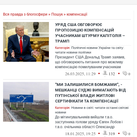
Вся правда з блогосфери
»
Пошук
» компенсації
УРЯД США ОБГОВОРЮЄ
ПРОПОЗИЦІЮ КОМПЕНСАЦІЙ
УЧАСНИКАМ ШТУРМУ КАПІТОЛІЯ –
ТРАМП
Категорія:
Політичні новини України та світу:
читати новини політики
Президент США Дональд Трамп заявив,
що обговорюють питання про можливу
компенсацію помилуваним учасникам
заворушень 6 січня 2021 року.
•
•
26.03.2025, 11:29
132
0
"МИ ЗАЛИШИЛИСЯ БОМЖАМИ", -
МЕШКАНЦІ СУДЖІ ВИМАГАЮТЬ ВІД
ПУТІНСЬКОЇ ВЛАДИ ЖИТЛОВІ
СЕРТИФІКАТИ ТА КОМПЕНСАЦІЇ
Категорія:
Новини в світі: читати останні світові
новини
До мітингувальників вийшли т.в.о.
заступника голови уряду Євген Лобов і
т.в.о. очільника області Олександр
Хінштейн
•
•
18.01.2025, 19:25
319
0