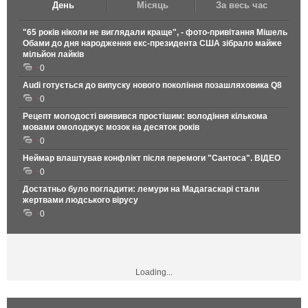
День
Місяць
За весь час
"65 років ніколи не виглядали краще", - фото-привітання Мішель
Обами до дня народження екс-президента США зібрало майже
мільйон лайків
0
Audi готується до випуску нового покоління позашляховика Q8
0
Рецепт молодості виявився простішим: володіння кількома
мовами омолоджує мозок на десяток років
0
Неймар влаштував конфлікт після перемоги "Сантоса". ВІДЕО
0
Достатньо було погладити: лемури на Мадагаскарі стали
жертвами людського вірусу
0
Loading...