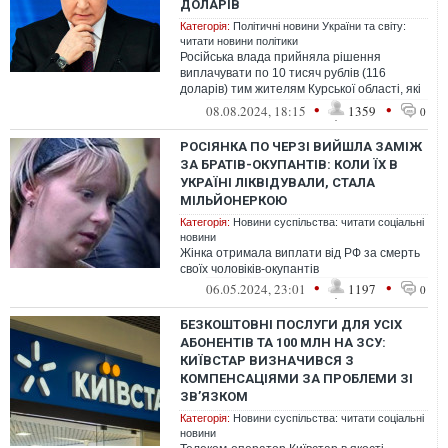
ДОЛАРІВ
Категорія:
Політичні новини України та світу:
читати новини політики
Російська влада прийняла рішення
виплачувати по 10 тисяч рублів (116
доларів) тим жителям Курської області, які
покинули небезпечні райони регіону.
•
•
08.08.2024, 18:15
1359
0
РОСІЯНКА ПО ЧЕРЗІ ВИЙШЛА ЗАМІЖ
ЗА БРАТІВ-ОКУПАНТІВ: КОЛИ ЇХ В
УКРАЇНІ ЛІКВІДУВАЛИ, СТАЛА
МІЛЬЙОНЕРКОЮ
Категорія:
Новини суспільства: читати соціальні
новини
Жінка отримала виплати від РФ за смерть
своїх чоловіків-окупантів
•
•
06.05.2024, 23:01
1197
0
БЕЗКОШТОВНІ ПОСЛУГИ ДЛЯ УСІХ
АБОНЕНТІВ ТА 100 МЛН НА ЗСУ:
КИЇВСТАР ВИЗНАЧИВСЯ З
КОМПЕНСАЦІЯМИ ЗА ПРОБЛЕМИ ЗІ
ЗВ’ЯЗКОМ
Категорія:
Новини суспільства: читати соціальні
новини