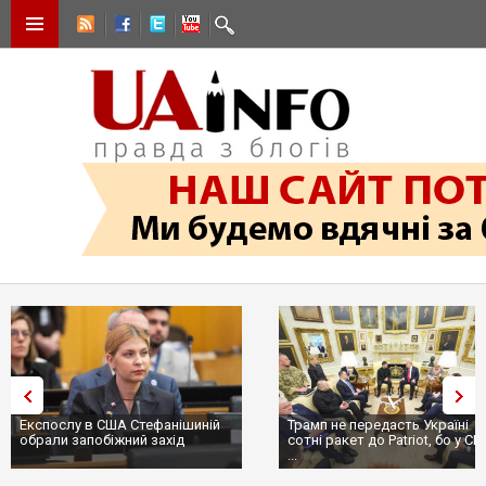
Експослу в США Стефанішиній
Трамп не передасть Україні
обрали запобіжний захід
сотні ракет до Patriot, бо у С
...