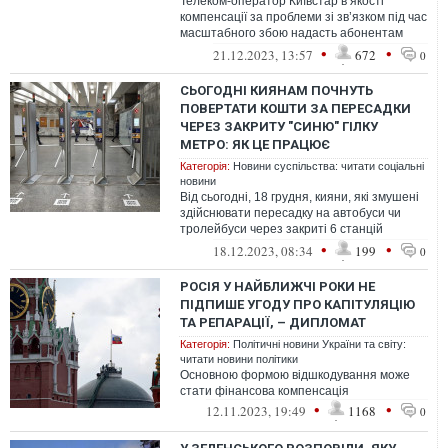
Телеком-оператор Київстар в якості
компенсації за проблеми зі зв’язком під час
масштабного збою надасть абонентам
можливість безкоштовного користуванн...
•
•
21.12.2023, 13:57
672
0
СЬОГОДНІ КИЯНАМ ПОЧНУТЬ
ПОВЕРТАТИ КОШТИ ЗА ПЕРЕСАДКИ
ЧЕРЕЗ ЗАКРИТУ "СИНЮ" ГІЛКУ
МЕТРО: ЯК ЦЕ ПРАЦЮЄ
Категорія:
Новини суспільства: читати соціальні
новини
Від сьогодні, 18 грудня, кияни, які змушені
здійснювати пересадку на автобуси чи
тролейбуси через закриті 6 станцій
"синьої" гілки метро, отримуватиму...
•
•
18.12.2023, 08:34
199
0
РОСІЯ У НАЙБЛИЖЧІ РОКИ НЕ
ПІДПИШЕ УГОДУ ПРО КАПІТУЛЯЦІЮ
ТА РЕПАРАЦІЇ, – ДИПЛОМАТ
Категорія:
Політичні новини України та світу:
читати новини політики
Основною формою відшкодування може
стати фінансова компенсація
•
•
12.11.2023, 19:49
1168
0