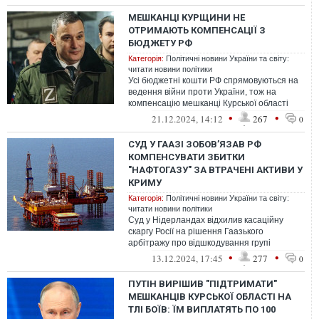
МЕШКАНЦІ КУРЩИНИ НЕ
ОТРИМАЮТЬ КОМПЕНСАЦІЇ З
БЮДЖЕТУ РФ
Категорія:
Політичні новини України та світу:
читати новини політики
Усі бюджетні кошти РФ спрямовуються на
ведення війни проти України, тож на
компенсацію мешканці Курської області
можуть не розраховувати
•
•
21.12.2024, 14:12
267
0
СУД У ГААЗІ ЗОБОВ’ЯЗАВ РФ
КОМПЕНСУВАТИ ЗБИТКИ
"НАФТОГАЗУ" ЗА ВТРАЧЕНІ АКТИВИ У
КРИМУ
Категорія:
Політичні новини України та світу:
читати новини політики
Суд у Нідерландах відхилив касаційну
скаргу Росії на рішення Гаазького
арбітражу про відшкодування групі
"Нафтогаз" збитків за привласнені активи
•
•
13.12.2024, 17:45
277
0
комп...
ПУТІН ВИРІШИВ "ПІДТРИМАТИ"
МЕШКАНЦІВ КУРСЬКОЇ ОБЛАСТІ НА
ТЛІ БОЇВ: ЇМ ВИПЛАТЯТЬ ПО 100