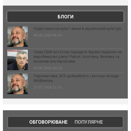
БЛОГИ
Надія лише на культ жінки в українській культурі
06.08.2026 08:49
Чому США не готові передати Україні ліцензію на
виробництво ракет Patriot: політика, безпека та
можливі альтернативи
03.08.2026 20:24
Перспектива: ЗСУ добомблять і всі інші склади
Wildberries
23.07.2026 11:31
ОБГОВОРЮВАНЕ
|
ПОПУЛЯРНЕ