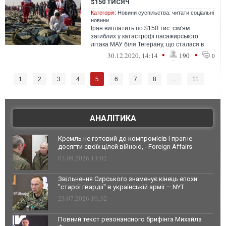
$150 ТИСЯЧ
Категорія:
Новини суспільства: читати соціальні
новини
Іран виплатить по $150 тис. сім'ям
загиблих у катастрофі пасажирського
літака МАУ біля Тегерану, що сталася в
січні 2020 року.
•
•
30.12.2020, 14:14
190
0
5
1
2
3
4
6
7
8
...
11
АНАЛІТИКА
Кремль не готовий до компромісів і прагне
досягти своїх цілей війною, - Foreign Affairs
03.08.2026 13:02
Звільнення Сирського знаменує кінець епохи
"старої гвардії" в українській армії — NYT
23.07.2026 10:32
Повний текст резонансного брифінга Михайла