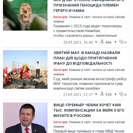
ПРИЗНАНИЯ ГЕНОЦИДА ПЛЕМЕН
ГЕРЕРО И НАМА
Категорія:
Новини в світі: читати останні світові
новини
Германия с 2015 года ведет переговоры
с правительством Намибии,
чтобы «залечить раны», нанесенные
немецкими колониальными войсками,
•
•
28.05.2021, 16:40
466
0
истреблявшими плем...
ЗБИТИЙ МАУ: В КАНАДІ НАЗВАЛИ
ПЛАН ДІЙ ЩОДО ПРИТЯГНЕННЯ
ІРАНУ ДО ВІДПОВІДАЛЬНОСТІ
Категорія:
Новини в світі: читати останні світові
новини
Суд, який раніше визнав катастрофу рейсу
МАУ терактом, повинен призначити суму
компенсації сім'ям загиблих
•
•
23.05.2021, 12:37
520
0
ВИЦЕ-ПРЕМЬЕР ЧЕХИИ ХОЧЕТ €400
ТЫС. КОМПЕНСАЦИИ ЗА ФЕЙК О ЕГО
ВИЗИТЕ В РОССИЮ
Категорія:
Новини в світі: читати останні світові
новини
Первый вице-премьер и глава МВД Чехии