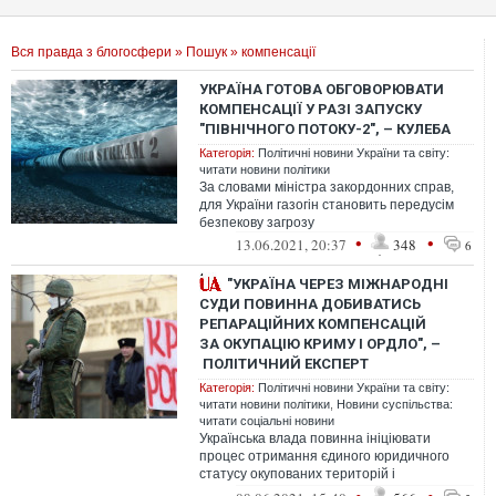
Вся правда з блогосфери
»
Пошук
» компенсації
УКРАЇНА ГОТОВА ОБГОВОРЮВАТИ
КОМПЕНСАЦІЇ У РАЗІ ЗАПУСКУ
"ПІВНІЧНОГО ПОТОКУ-2", – КУЛЕБА
Категорія:
Політичні новини України та світу:
читати новини політики
За словами міністра закордонних справ,
для України газогін становить передусім
безпекову загрозу
•
•
13.06.2021, 20:37
348
6
"УКРАЇНА ЧЕРЕЗ МІЖНАРОДНІ
СУДИ ПОВИННА ДОБИВАТИСЬ
РЕПАРАЦІЙНИХ КОМПЕНСАЦІЙ
ЗА ОКУПАЦІЮ КРИМУ І ОРДЛО", –
ПОЛІТИЧНИЙ ЕКСПЕРТ
Категорія:
Політичні новини України та світу:
читати новини політики
,
Новини суспільства:
читати соціальні новини
Українська влада повинна ініціювати
процес отримання єдиного юридичного
статусу окупованих територій і
формування єдиного порядку денного