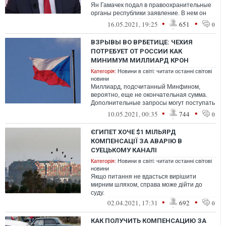
Ян Гамачек подал в правоохранительные
органы республики заявление. В нем он
требует привлечь в ответственности з...
•
•
16.05.2021, 19:25
651
0
ВЗРЫВЫ ВО ВРБЕТИЦЕ: ЧЕХИЯ
ПОТРЕБУЕТ ОТ РОССИИ КАК
МИНИМУМ МИЛЛИАРД КРОН
Категорія:
Новини в світі: читати останні світові
новини
Миллиард, подсчитанный Минфином,
вероятно, еще не окончательная сумма.
Дополнительные запросы могут поступать
из пострадавшего региона
•
•
10.05.2021, 00:35
744
0
ЄГИПЕТ ХОЧЕ $1 МІЛЬЯРД
КОМПЕНСАЦІЇ ЗА АВАРІЮ В
СУЕЦЬКОМУ КАНАЛІ
Категорія:
Новини в світі: читати останні світові
новини
Якщо питання не вдасться вирішити
мирним шляхом, справа може дійти до
суду.
•
•
02.04.2021, 17:31
692
0
КАК ПОЛУЧИТЬ КОМПЕНСАЦИЮ ЗА