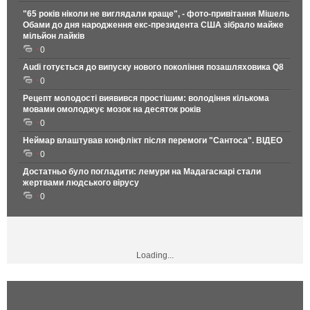
"65 років ніколи не виглядали краще", - фото-привітання Мішель
Обами до дня народження екс-президента США зібрало майже
мільйон лайків
0
Audi готується до випуску нового покоління позашляховика Q8
0
Рецепт молодості виявився простішим: володіння кількома
мовами омолоджує мозок на десяток років
0
Неймар влаштував конфлікт після перемоги "Сантоса". ВІДЕО
0
Достатньо було погладити: лемури на Мадагаскарі стали
жертвами людського вірусу
0
Loading...