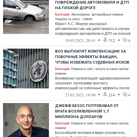
ПОВРЕЖДЕНИЕ АВТОМОБИЛЯ И ДТП
НА ПЛОХОЙ ДОРОГЕ
Категорія:
Автоновини: автомобільні новини
України та світу.- UAinfo
Юрист А.С. Моргун рассказал
автомобилистам, как действовать в случае
повреждения автомобиля и ДТП на плохой
дороге.
•
•
19.03.2021, 20:41
712
0
ВОЗ ВЫПЛАТИТ КОМПЕНСАЦИИ ЗА
ПОБОЧНЫЕ ЭФФЕКТЫ ВАКЦИН,
ЧТОБЫ ИЗБЕЖАТЬ СУДЕБНЫХ ИСКОВ
Категорія:
Новини в світі: читати останні світові
новини
Всемирная организация здравоохранения
запускает программу выплату
компенсаций за побочные эффекты после
применения вакцин против COVID-19.
•
•
23.02.2021, 18:00
214
0
ДЖЕФФ БЕЗОС ПОТРЕБОВАЛ ОТ
БРАТА ВОЗЛЮБЛЕННОЙ 1,7
МИЛЛИОНА ДОЛЛАРОВ
Категорія:
Новини в світі: читати останні світові
новини
Богатейший человек в мире основатель