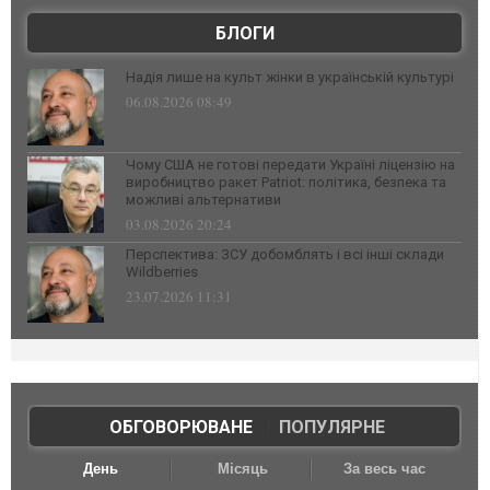
БЛОГИ
Надія лише на культ жінки в українській культурі
06.08.2026 08:49
Чому США не готові передати Україні ліцензію на
виробництво ракет Patriot: політика, безпека та
можливі альтернативи
03.08.2026 20:24
Перспектива: ЗСУ добомблять і всі інші склади
Wildberries
23.07.2026 11:31
ОБГОВОРЮВАНЕ
|
ПОПУЛЯРНЕ
День
Місяць
За весь час