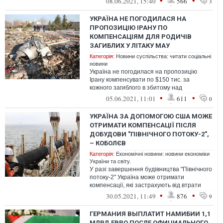
•
•
08.06.2021, 15:40
566
3
щодо Криму і...
УКРАЇНА НЕ ПОГОДИЛАСЯ НА
ПРОПОЗИЦІЮ ІРАНУ ПО
КОМПЕНСАЦІЯМ ДЛЯ РОДИЧІВ
ЗАГИБЛИХ У ЛІТАКУ МАУ
Категорія:
Новини суспільства: читати соціальні
новини
Україна не погодилася на пропозицію
Ірану компенсувати по $150 тис. за
кожного загиблого в збитому над
Тегераном літаку МАУ. Родичам жертв
•
•
05.06.2021, 11:01
611
0
потрібна не...
УКРАЇНА ЗА ДОПОМОГОЮ США МОЖЕ
ОТРИМАТИ КОМПЕНСАЦІЇ ПІСЛЯ
ДОБУДОВИ "ПІВНІЧНОГО ПОТОКУ-2",
– КОБОЛЄВ
Категорія:
Економічні новини: новини економіки
України та світу.
У разі завершення будівництва "Північного
потоку-2" Україна може отримати
компенсації, які застрахують від втрати
сплати за транзит російського газу д...
•
•
30.05.2021, 11:49
876
9
ГЕРМАНИЯ ВЫПЛАТИТ НАМИБИИ 1,1
МЛРД ЕВРО ПОСЛЕ ОФИЦИАЛЬНОГО