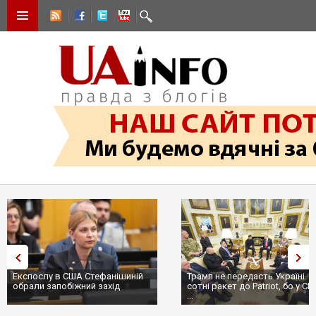
Експослу в США Стефанішиній
Трамп не передасть Україні
обрали запобіжний захід
сотні ракет до Patriot, бо у С
...