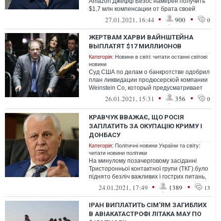
Amazon Джефф Безос намерен получить
$1,7 млн компенсации от брата своей
возлюбленной Лорен Санчес Майкла
•
•
27.01.2021, 16:44
900
0
Санчеса.
ЖЕРТВАМ ХАРВИ ВАЙНШТЕЙНА
ВЫПЛАТЯТ $17 МИЛЛИОНОВ
Категорія:
Новини в світі: читати останні світові
новини
Суд США по делам о банкротстве одобрил
план ликвидации продюсерской компании
Weinstein Co, который предусматривает
выделение 17,1 миллиона долларов же...
•
•
26.01.2021, 15:31
356
0
КРАВЧУК ВВАЖАЄ, ЩО РОСІЯ
ЗАПЛАТИТЬ ЗА ОКУПАЦІЮ КРИМУ І
ДОНБАСУ
Категорія:
Політичні новини України та світу:
читати новини політики
На минулому позачерговому засіданні
Тристоронньої контактної групи (ТКГ).було
піднято безліч важливих і гострих питань,
багато яких стосувалися Криму ...
•
•
24.01.2021, 17:49
1389
13
ІРАН ВИПЛАТИТЬ СІМ'ЯМ ЗАГИБЛИХ
В АВІАКАТАСТРОФІ ЛІТАКА МАУ ПО