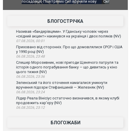
чили нову
Сили оборони уразили Ярославський НПЗ:
Неймар вла
губернатор регіону заявив про наймасштабнішу
"Сантоса".
атаку. ВІДЕО
БЛОГОСТРІЧКА
Називав «бандерівцями». У Гданську чоловік через
«східний акцент» накинувся на українця і двох поляків (NV)
07.08.2026, 00:01
Приховано від сторонніх. Про що домовлялися СРСР і США
у 1990 році (NV)
06.08.2026, 23:48
Слешер Морозивник, нові пригоди Щенячого патруля та
історія одного пограбування банку — що дивитись у кіно
цього тижня (NV)
06.08.2026, 23:36
Зеленський та його оточення намагалися уникнути
вручення підозри Стефанішиній — Железняк (NV)
06.08.2026, 23:24
Лідер Реала Вінісіус остаточно визначився, в якому клубі
продовжить кар'єру (NV)
06.08.2026, 23:12
БЛОГОЖАБИ