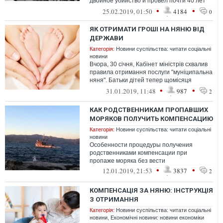
двойное убийство и провел почти 40 лет
за решеткой, будет выплачена компенса...
•
•
25.02.2019, 01:50
4184
0
ЯК ОТРИМАТИ ГРОШІ НА НЯНЮ ВІД
ДЕРЖАВИ
Категорія:
Новини суспільства: читати соціальні
новини
Вчора, 30 січня, Кабінет міністрів схвалив
правила отримання послуги "муніципальна
няня". Батьки дітей тепер щомісяця
зможуть отримувати від держави г...
•
•
31.01.2019, 11:48
987
2
КАК РОДСТВЕННИКАМ ПРОПАВШИХ
МОРЯКОВ ПОЛУЧИТЬ КОМПЕНСАЦИЮ
Категорія:
Новини суспільства: читати соціальні
новини
Особенности процедуры получения
родственниками компенсации при
пропаже моряка без вести
•
•
12.01.2019, 21:53
3837
2
КОМПЕНСАЦІЯ ЗА НЯНЮ: ІНСТРУКЦІЯ
З ОТРИМАННЯ
Категорія:
Новини суспільства: читати соціальні
новини
,
Економічні новини: новини економіки