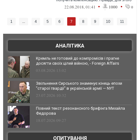
получить компенсацию. Правда, для этого
нужно знать к какой организации
•
•
22.08.2018, 01:41
1000
0
подавать...
7
1
...
4
5
6
8
9
10
11
АНАЛІТИКА
Кремль не готовий до компромісів і прагне
досягти своїх цілей війною, - Foreign Affairs
03.08.2026 13:02
Звільнення Сирського знаменує кінець епохи
"старої гвардії" в українській армії — NYT
23.07.2026 10:32
Повний текст резонансного брифінга Михайла
Федорова
18.07.2026 09:27
ОПИТУВАННЯ