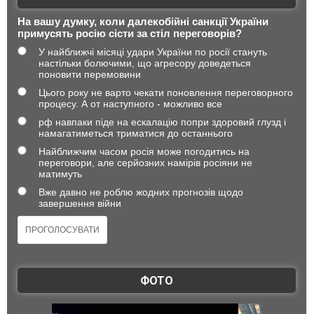
На вашу думку, коли далекобійні санкції України
примусять росію сісти за стіл переговорів?
У найближчі місяці удари України по росії стануть
настільки болючими, що агресору доведеться
поновити перемовини
Цього року не варто чекати поновлення переговорного
процесу. А от наступного - можливо все
рф навпаки піде на ескалацію попри здоровий глузд і
намагатиметься триматися до останнього
Найближчим часом росія може погодитись на
переговори, але серйозних намірів росіяни не
матимуть
Вже давно не роблю жодних прогнозів щодо
завершення війни
ФОТО