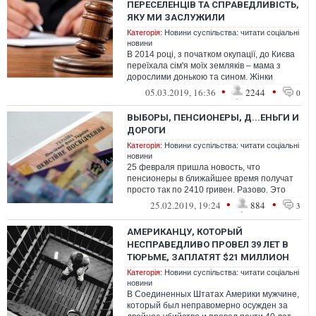
ПЕРЕСЕЛЕНЦІВ ТА СПРАВЕДЛИВІСТЬ,
ЯКУ МИ ЗАСЛУЖИЛИ
Категорія:
Новини суспільства: читати соціальні
новини
В 2014 році, з початком окупації, до Києва
переїхала сім'я моїх земляків – мама з
дорослими донькою та сином. Жінки
винайняли квартиру на Троєщині, си...
•
•
05.03.2019, 16:36
2244
0
ВЫБОРЫ, ПЕНСИОНЕРЫ, Д...ЕНЬГИ И
ДОРОГИ
Категорія:
Новини суспільства: читати соціальні
новини
25 февраля пришла новость, что
пенсионеры в ближайшее время получат
просто так по 2410 гривен. Разово. Это
является компенсацией за
•
•
25.02.2019, 19:24
884
3
невыплаченную инде...
АМЕРИКАНЦУ, КОТОРЫЙ
НЕСПРАВЕДЛИВО ПРОВЕЛ 39 ЛЕТ В
ТЮРЬМЕ, ЗАПЛАТЯТ $21 МИЛЛИОН
Категорія:
Новини суспільства: читати соціальні
новини
В Соединенных Штатах Америки мужчине,
который был неправомерно осужден за