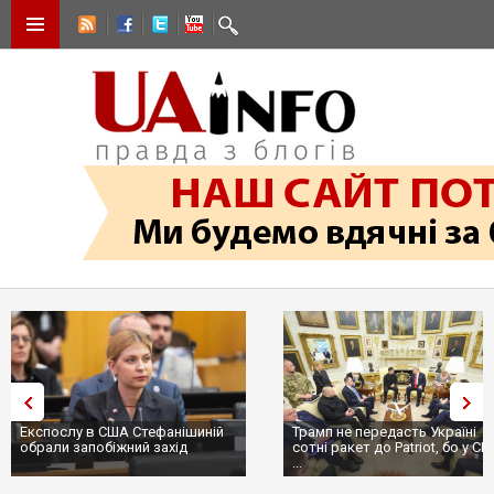
Експослу в США Стефанішиній
Трамп не передасть Україні
обрали запобіжний захід
сотні ракет до Patriot, бо у С
...