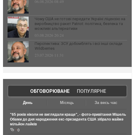
06.08.2026 08:49
Чому США не готові передати Україні ліцензію на
виробництво ракет Patriot: політика, безпека та
можливі альтернативи
03.08.2026 20:24
Перспектива: ЗСУ добомблять і всі інші склади
Wildberries
23.07.2026 11:31
ОБГОВОРЮВАНЕ
|
ПОПУЛЯРНЕ
День
Місяць
За весь час
"65 років ніколи не виглядали краще", - фото-привітання Мішель
Обами до дня народження екс-президента США зібрало майже
мільйон лайків
0