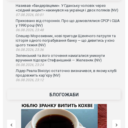
Називав «бандерівцями». У Гданську чоловік через
«східний акцент» накинувся на українця і двох поляків (NV)
07.08.2026, 00:01
Приховано від сторонніх. Про що домовлялися СРСР і США
у 1990 році (NV)
06.08.2026, 23:48
Слешер Морозивник, нові пригоди Щенячого патруля та
історія одного пограбування банку — що дивитись у кіно
цього тижня (NV)
06.08.2026, 23:36
Зеленський та його оточення намагалися уникнути
вручення підозри Стефанішиній — Железняк (NV)
06.08.2026, 23:24
Лідер Реала Вінісіус остаточно визначився, в якому клубі
продовжить кар'єру (NV)
06.08.2026, 23:12
БЛОГОЖАБИ