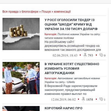
Вся правда з блогосфери
»
Пошук
» компенсації
У РОСІЇ ОГОЛОСИЛИ ТЕНДЕР ІЗ
ОЦІНКИ "ШКОДИ" КРИМУ ВІД
УКРАЇНИ ЗА 150 ТИСЯЧ ДОЛАРІВ
Категорія:
Політичні новини України та світу:
читати новини політики
На російському сайті
держзакупівель розміщений тендер на
виконання так званого дослідження для
«оцінки збитку», завданого Криму з 1991
•
•
02.06.2019, 18:43
793
0
по 2014 рік, ко...
В УКРАИНЕ ХОТЯТ СУЩЕСТВЕННО
ИЗМЕНИТЬ УСЛОВИЯ
АВТОГРАЖДАНКИ
Категорія:
Автоновини: автомобільні новини
України та світу.- UAinfo
В Верховной Раде зарегистрировали
законопроект, предусматривающий
изменение правил выплат по
автогражданке. Страховщикам хотят
•
•
12.04.2019, 06:02
1858
1
запретить брать с водит...
КОРОТКИЙ НАРИС ПРО