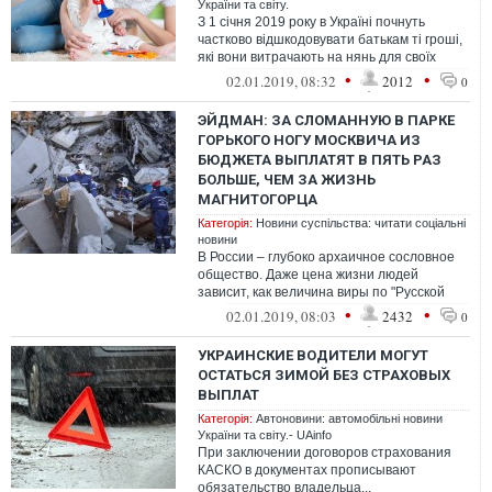
України та світу.
З 1 січня 2019 року в Україні почнуть
частково відшкодовувати батькам ті гроші,
які вони витрачають на нянь для своїх
дітей
•
•
02.01.2019, 08:32
2012
0
ЭЙДМАН: ЗА СЛОМАННУЮ В ПАРКЕ
ГОРЬКОГО НОГУ МОСКВИЧА ИЗ
БЮДЖЕТА ВЫПЛАТЯТ В ПЯТЬ РАЗ
БОЛЬШЕ, ЧЕМ ЗА ЖИЗНЬ
МАГНИТОГОРЦА
Категорія:
Новини суспільства: читати соціальні
новини
В России – глубоко архаичное сословное
общество. Даже цена жизни людей
зависит, как величина виры по "Русской
правде", от места погибшего в
•
•
02.01.2019, 08:03
2432
0
неофеодаль...
УКРАИНСКИЕ ВОДИТЕЛИ МОГУТ
ОСТАТЬСЯ ЗИМОЙ БЕЗ СТРАХОВЫХ
ВЫПЛАТ
Категорія:
Автоновини: автомобільні новини
України та світу.- UAinfo
При заключении договоров страхования
КАСКО в документах прописывают
обязательство владельца...