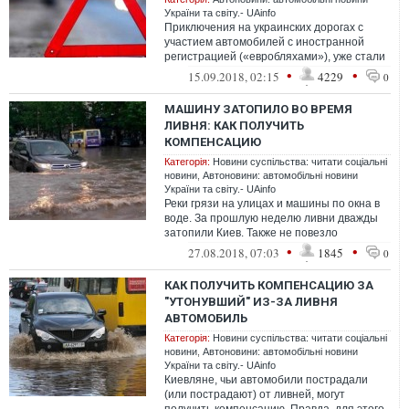
України та світу.- UAinfo
Приключения на украинских дорогах с
участием автомобилей с иностранной
регистрацией («евробляхами»), уже стали
обыденностью. Однако материальный
•
•
15.09.2018, 02:15
4229
0
вопро...
МАШИНУ ЗАТОПИЛО ВО ВРЕМЯ
ЛИВНЯ: КАК ПОЛУЧИТЬ
КОМПЕНСАЦИЮ
Категорія:
Новини суспільства: читати соціальні
новини
,
Автоновини: автомобільні новини
України та світу.- UAinfo
Реки грязи на улицах и машины по окна в
воде. За прошлую неделю ливни дважды
затопили Киев. Также не повезло
львовянам
•
•
27.08.2018, 07:03
1845
0
КАК ПОЛУЧИТЬ КОМПЕНСАЦИЮ ЗА
"УТОНУВШИЙ" ИЗ-ЗА ЛИВНЯ
АВТОМОБИЛЬ
Категорія:
Новини суспільства: читати соціальні
новини
,
Автоновини: автомобільні новини
України та світу.- UAinfo
Киевляне, чьи автомобили пострадали
(или пострадают) от ливней, могут