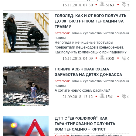
•
•
16.11.2018, 07:30
6163
2
ГОЛОЛЕД: КАК И ОТ КОГО ПОЛУЧИТЬ
ДО 30 ТЫС.ГРН КОМПЕНСАЦИИ ЗА
ТРАВМУ
Категорія:
Новини суспільства: читати соціальні
новини
Непогода и нечищеные тротуары
превратили пешеходов в конькобежцев.
Как получить компенсацию при падении?
•
•
16.11.2018, 04:09
3058
0
ПОЯВИЛАСЬ НОВАЯ СХЕМА
ЗАРАБОТКА НА ДЕТЯХ ДОНБАССА
Категорія:
Новини суспільства: читати соціальні
новини
А хотите новую схему распила?
•
•
21.09.2018, 13:12
1541
0
ДТП С "ЕВРОБЛЯХОЙ": КАК
ГАРАНТИРОВАННО ПОЛУЧИТЬ
КОМПЕНСАЦИЮ – ЮРИСТ
Категорія:
Автоновини: автомобільні новини