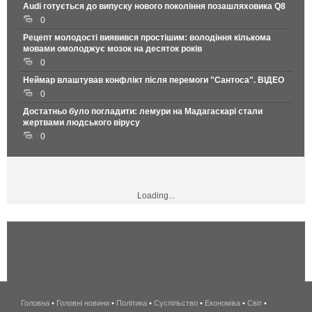
Audi готується до випуску нового покоління позашляховика Q8
0
Рецепт молодості виявився простішим: володіння кількома
мовами омолоджує мозок на десяток років
0
Неймар влаштував конфлікт після перемоги "Сантоса". ВІДЕО
0
Достатньо було погладити: лемури на Мадагаскарі стали
жертвами людського вірусу
0
Loading...
Головна
•
Головні новини
•
Політика
•
Суспільство
•
Економіка
беспроводной
•
Світ
•