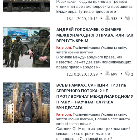
Российская Госдума приняла в третьем
чтении четыре законопроекта президента
Владимира Путина о приоритете
Конституции РФ над международными
•
•
18.11.2020, 15:15
558
1
актами и д...
АНДРЕЙ ГОЛОВАЧЕВ: О ХИМЕРЕ
МЕЖДУНАРОДНОГО ПРАВА, ИЛИ КАК
ВЕРНУТЬ КРЫМ
Категорія:
Політичні новини України та світу:
читати новини політики
В основе международного права, как
известно, лежат два взаимоисключающих
права: право народов ни
самоопределение и право государства
•
•
12.10.2020, 13:29
699
2
свою территориаль...
ВСЕ В РАМКАХ. САНКЦИИ ПРОТИВ
СЕВЕРНОГО ПОТОКА-2 НЕ
ПРОТИВОРЕЧАТ МЕЖДУНАРОДНОМУ
ПРАВУ – НАУЧНАЯ СЛУЖБА
БУНДЕСТАГА
Категорія:
Політичні новини України та світу:
читати новини політики
,
Новини в світі: читати
останні світові новини
Санкции США против немецких компаний,
связанных со строительством
газопровода Северный поток-2,