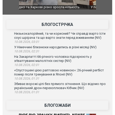
ькість
У парламенті Косово прем'єра закидали яйцями
Приїхав за
до українс
зіркового 
БЛОГОСТРІЧКА
Низькокалорійний, та чи корисний? Чи справді варто їсти
соус шрірача та що варто знати перед вживанням (NV)
10.08.2026, 03:01
У Німеччині близнюки народились в різні місяці (NV)
10.08.2026, 02:31
На Закарпатті 66-річного чоловіка підозрюють у
зґвалтуванні малолітніх сестер (NV)
10.08.2026, 02:01
«Спустошені цією раптовою новиною»: 26-річний регбіст
помер після тренування в Японії (NV)
10.08.2026, 01:31
Збиває ворожі цілі без прямого зіткнення. Що відомо про
український дрон-перехоплювач Кібчик (NV)
10.08.2026, 01:01
БЛОГОЖАБИ