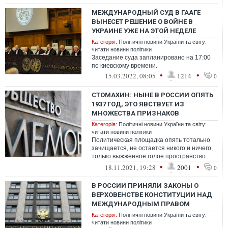
МЕЖДУНАРОДНЫЙ СУД В ГААГЕ
ВЫНЕСЕТ РЕШЕНИЕ О ВОЙНЕ В
УКРАИНЕ УЖЕ НА ЭТОЙ НЕДЕЛЕ
Категорія:
Політичні новини України та світу:
читати новини політики
Заседание суда запланировано на 17:00
по киевскому времени.
•
•
15.03.2022, 08:05
1214
0
СТОМАХИН: НЫНЕ В РОССИИ ОПЯТЬ
1937 ГОД, ЭТО ЯВСТВУЕТ ИЗ
МНОЖЕСТВА ПРИЗНАКОВ
Категорія:
Політичні новини України та світу:
читати новини політики
Политическая площадка опять тотально
зачищается, не остается никого и ничего,
только выжженное голое пространство.
Странно было бы, если бы эту оконча...
•
•
18.11.2021, 19:28
2001
0
В РОССИИ ПРИНЯЛИ ЗАКОНЫ О
ВЕРХОВЕНСТВЕ КОНСТИТУЦИИ НАД
МЕЖДУНАРОДНЫМ ПРАВОМ
Категорія:
Політичні новини України та світу:
читати новини політики