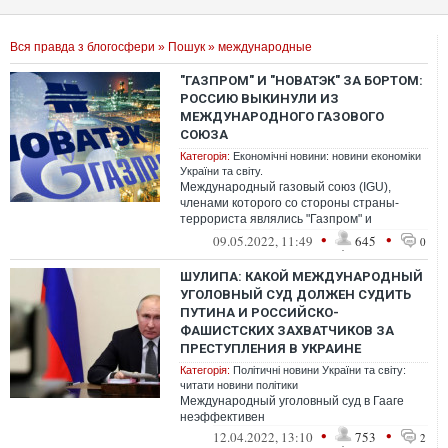
Вся правда з блогосфери
»
Пошук
» международные
"ГАЗПРОМ" И "НОВАТЭК" ЗА БОРТОМ:
РОССИЮ ВЫКИНУЛИ ИЗ
МЕЖДУНАРОДНОГО ГАЗОВОГО
СОЮЗА
Категорія:
Економічні новини: новини економіки
України та світу.
Международный газовый союз (IGU),
членами которого со стороны страны-
террориста являлись "Газпром" и
"Новатэк", приостановил любое участие
•
•
09.05.2022, 11:49
645
0
компаний РФ...
ШУЛИПА: КАКОЙ МЕЖДУНАРОДНЫЙ
УГОЛОВНЫЙ СУД ДОЛЖЕН СУДИТЬ
ПУТИНА И РОССИЙСКО-
ФАШИСТСКИХ ЗАХВАТЧИКОВ ЗА
ПРЕСТУПЛЕНИЯ В УКРАИНЕ
Категорія:
Політичні новини України та світу:
читати новини політики
Международный уголовный суд в Гааге
неэффективен
•
•
12.04.2022, 13:10
753
2