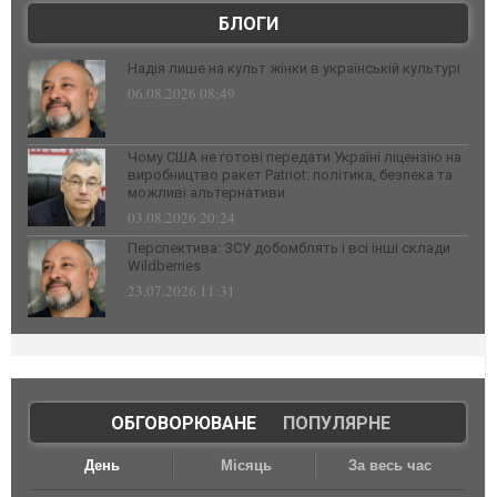
БЛОГИ
Надія лише на культ жінки в українській культурі
06.08.2026 08:49
Чому США не готові передати Україні ліцензію на
виробництво ракет Patriot: політика, безпека та
можливі альтернативи
03.08.2026 20:24
Перспектива: ЗСУ добомблять і всі інші склади
Wildberries
23.07.2026 11:31
ОБГОВОРЮВАНЕ
|
ПОПУЛЯРНЕ
День
Місяць
За весь час