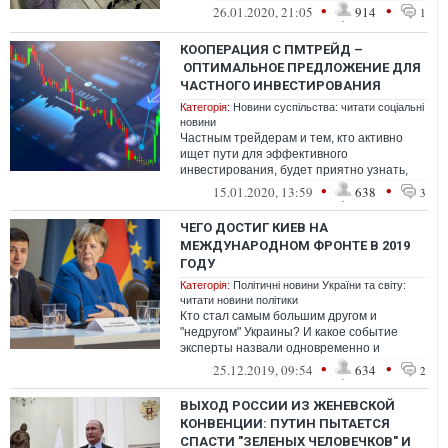
"Промышленное обеспечение "Альфа-
•
•
26.01.2020, 21:05
914
1
Металл"(Россия) о по...
КООПЕРАЦИЯ С ПМТРЕЙД –
ОПТИМАЛЬНОЕ ПРЕДЛОЖЕНИЕ ДЛЯ
ЧАСТНОГО ИНВЕСТИРОВАНИЯ
Категорія:
Новини суспільства: читати соціальні
новини
Частным трейдерам и тем, кто активно
ищет пути для эффективного
инвестирования, будет приятно узнать,
что теперь в Украине есть сервис,
•
•
15.01.2020, 13:59
638
3
предоставляющи...
ЧЕГО ДОСТИГ КИЕВ НА
МЕЖДУНАРОДНОМ ФРОНТЕ В 2019
ГОДУ
Категорія:
Політичні новини України та світу:
читати новини політики
Кто стал самым большим другом и
"недругом" Украины? И какое событие
эксперты назвали одновременно и
поражением, и успехом украинской
•
•
25.12.2019, 09:54
634
2
внешней политики?...
ВЫХОД РОССИИ ИЗ ЖЕНЕВСКОЙ
КОНВЕНЦИИ: ПУТИН ПЫТАЕТСЯ
СПАСТИ "ЗЕЛЕНЫХ ЧЕЛОВЕЧКОВ" И