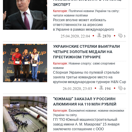
ЭКСПЕРТ
Категорія:
Політичні новини України та світу:
читати новини політики
Россия вполне может избежать
ответственности за агрессию
в Украине в рамках международного
уголовного права.
•
•
25.04.2020, 22:04
2870
3
УКРАИНСКИЕ СТРЕЛКИ ВЫИГРАЛИ
ЧЕТЫРЕ ЗОЛОТЫЕ МЕДАЛИ НА
ПРЕСТИЖНОМ ТУРНИРЕ
Категорія:
Новини спорту: свіжі спортивні
новини
Сборная Украины по пулевой стрельбе
заняла третье командное место на
крупном международном турнире H&N Cup
2020 в Мюнхене. При этом наши стрелки
•
•
26.01.2020, 23:03
194
0
выигр...
"ЮЖМАШ" ЗАКАЗАЛ У РОССИЯН
АЛЮМИНИЯ НА 110 МЛН РУБЛЕЙ
Категорія:
Економічні новини: новини економіки
України та світу.
ГП "ПО Южный машиностроительный
завод имени А. М. Макарова" 15 января
заключило соглашение с ООО