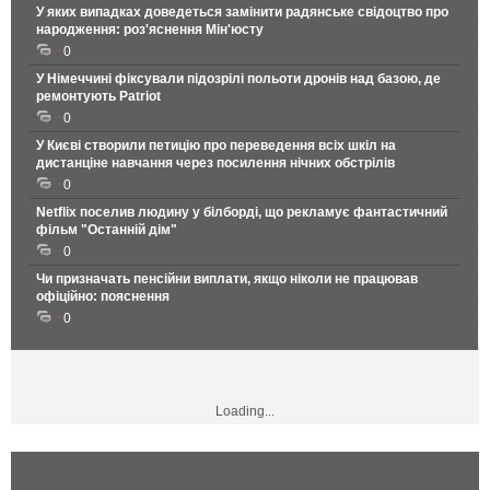
У яких випадках доведеться замінити радянське свідоцтво про
народження: роз'яснення Мін'юсту
0
У Німеччині фіксували підозрілі польоти дронів над базою, де
ремонтують Patriot
0
У Києві створили петицію про переведення всіх шкіл на
дистанціне навчання через посилення нічних обстрілів
0
Netflix поселив людину у білборді, що рекламує фантастичний
фільм "Останній дім"
0
Чи призначать пенсійни виплати, якщо ніколи не працював
офіційно: пояснення
0
Loading...