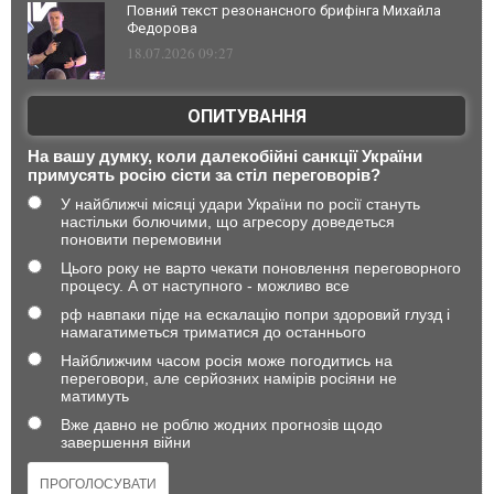
Повний текст резонансного брифінга Михайла
Федорова
18.07.2026 09:27
ОПИТУВАННЯ
На вашу думку, коли далекобійні санкції України
примусять росію сісти за стіл переговорів?
У найближчі місяці удари України по росії стануть
настільки болючими, що агресору доведеться
поновити перемовини
Цього року не варто чекати поновлення переговорного
процесу. А от наступного - можливо все
рф навпаки піде на ескалацію попри здоровий глузд і
намагатиметься триматися до останнього
Найближчим часом росія може погодитись на
переговори, але серйозних намірів росіяни не
матимуть
Вже давно не роблю жодних прогнозів щодо
завершення війни