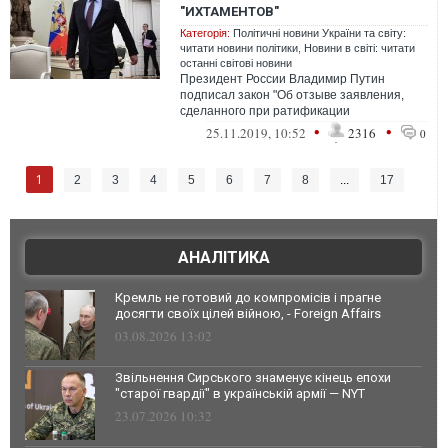
"ИХТАМЕНТОВ"
Категорія:
Політичні новини України та світу:
читати новини політики
,
Новини в світі: читати
останні світові новини
Президент России Владимир Путин
подписал закон "Об отзыве заявления,
сделанного при ратификации
Дополнительного протокола к Женевским
•
•
25.11.2019, 10:52
2316
0
конвенциям от 12...
1
2
3
4
5
6
7
8
...
17
АНАЛІТИКА
Кремль не готовий до компромісів і прагне
досягти своїх цілей війною, - Foreign Affairs
03.08.2026 13:02
Звільнення Сирського знаменує кінець епохи
"старої гвардії" в українській армії — NYT
23.07.2026 10:32