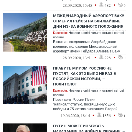
не являются явным нарушением
•
•
28.09.2020, 15:45
482
0
международного права.
МЕЖДУНАРОДНЫЙ АЭРОПОРТ БАКУ
ОТМЕНИЛ РЕЙСЫ НА БЛИЖАЙШИЕ
ДНИ ИЗ-ЗА ВОЕННОГО ПОЛОЖЕНИЯ
Категорія:
Новини в світі: читати останні світові
новини
В связи с введением в Азербайджане
военного положения Международный
аэропорт имени Гейдара Алиева в Баку
временно приостановил выполнение
•
•
28.09.2020, 13:51
228
0
авиарейсов.
ПРАВИТЬ МИРОМ РОССИЮ НЕ
ПУСТЯТ, КАК ЭТО БЫЛО НЕ РАЗ В
РОССИЙСКОЙ ИСТОРИИ, –
ПОЛИТОЛОГ
Категорія:
Новини в світі: читати останні світові
новини
Президент России Путин
"написал" статью, посвященную Дню
победы и 75-летию окончания Второй
мировой войны, и формированию
•
•
19.06.2020, 18:14
1856
1
Ялтинского мира.
ПУТИН МОЖЕТ ИЗБЕЖАТЬ
НАКАЗАНИЯ ЗА ВОЙНУ В УКРАИНЕ, –