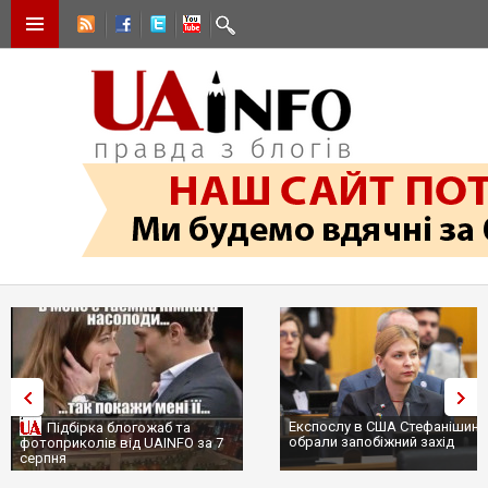
Експослу в США Стефанішині
Підбірка блогожаб та
обрали запобіжний захід
фотоприколів від UAINFO за 7
серпня