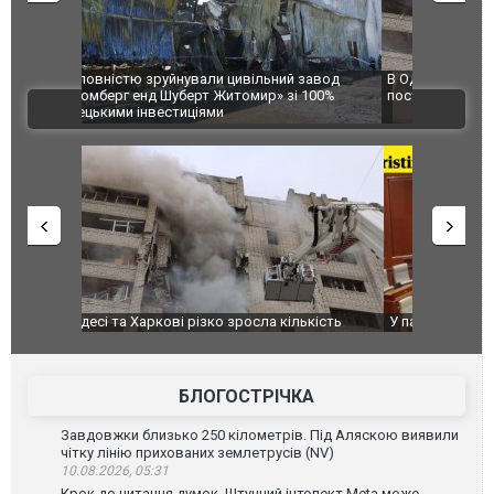
 завод
В Одесі та Харкові різко зросла кількість
Ворог завд
 100%
постраждалих від обстрілу РФ
двоє пора
ВІДЕО
після атак
ькість
У парламенті Косово прем'єра закидали яйцями
Приїхав за
до українс
зіркового 
БЛОГОСТРІЧКА
Завдовжки близько 250 кілометрів. Під Аляскою виявили
чітку лінію прихованих землетрусів (NV)
10.08.2026, 05:31
Крок до читання думок. Штучний інтелект Meta може