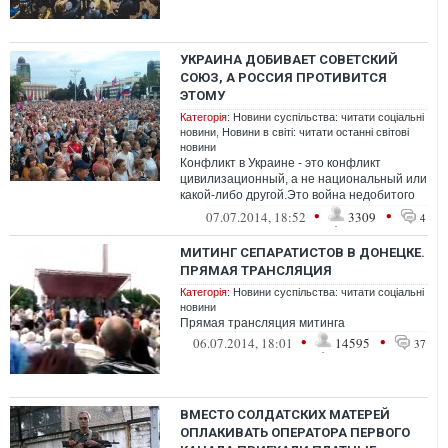
УКРАИНА ДОБИВАЕТ СОВЕТСКИЙ
СОЮЗ, А РОССИЯ ПРОТИВИТСЯ
ЭТОМУ
Категорія:
Новини суспільства: читати соціальні
новини
,
Новини в світі: читати останні світові
новини
Конфликт в Украине - это конфликт
цивилизационный, а не национальный или
какой-либо другой.Это война недобитого
несколькими "бархатными" революциями
•
•
07.07.2014, 18:52
3309
4
С...
МИТИНГ СЕПАРАТИСТОВ В ДОНЕЦКЕ.
ПРЯМАЯ ТРАНСЛЯЦИЯ
Категорія:
Новини суспільства: читати соціальні
новини
Прямая трансляция митинга
•
•
06.07.2014, 18:01
14595
37
ВМЕСТО СОЛДАТСКИХ МАТЕРЕЙ
ОПЛАКИВАТЬ ОПЕРАТОРА ПЕРВОГО