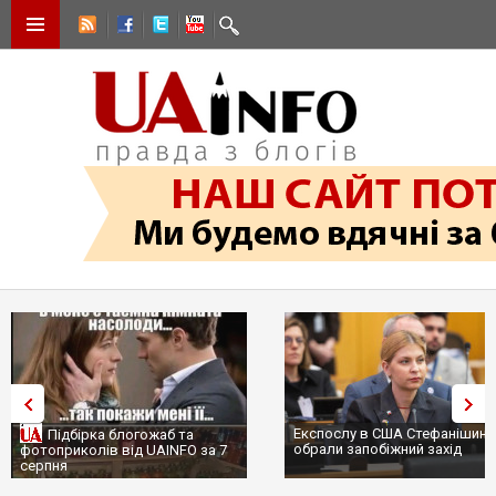
Експослу в США Стефанішині
Підбірка блогожаб та
обрали запобіжний захід
фотоприколів від UAINFO за 7
серпня