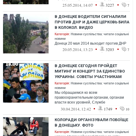
жулики от власти лишили люде...
•
•
25.05.2014, 14:07
3227
7
В ДОНЕЦКЕ ВОДИТЕЛИ СИГНАЛИЛИ
ПРОТИВ ДНР И ДАЖЕ ЦЕРКОВЬ БИЛА
В КОЛОКОЛ. ВИДЕО
Категорія:
Новини суспільства: читати соціальні
новини
Донецк 20 мая 2014 выходит против ДНР
•
•
20.05.2014, 13:23
3203
7
В ДОНЕЦКЕ СЕГОДНЯ ПРОЙДЕТ
МИТИНГ И КОНЦЕРТ ЗА ЕДИНСТВО
УКРАИНЫ. СОВЕТЫ УЧАСТНИКАМ
Категорія:
Новини суспільства: читати соціальні
новини
Мы обращаемся ко всем
правоохранительным органам, органам
власти всех уровней, Службе
безопасности Украины с просьбой
•
•
30.04.2014, 12:42
1749
10
защитить мирное собрание 30 апре...
КОЛОРАДИ ОРГАНІЗУВАЛИ ПОБОЇЩЕ
В ДОНЕЦЬКУ. ФОТО
Категорія:
Новини суспільства: читати соціальні