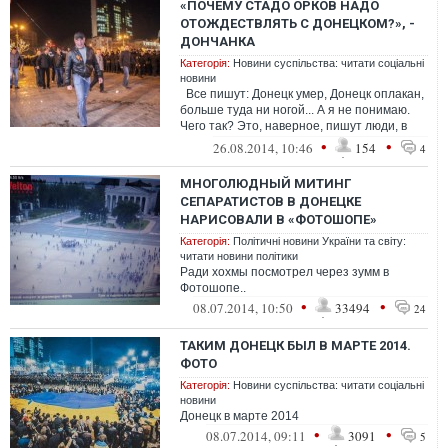
«ПОЧЕМУ СТАДО ОРКОВ НАДО
ОТОЖДЕСТВЛЯТЬ С ДОНЕЦКОМ?», -
ДОНЧАНКА
Категорія:
Новини суспільства: читати соціальні
новини
Все пишут: Донецк умер, Донецк оплакан,
больше туда ни ногой... А я не понимаю.
Чего так? Это, наверное, пишут люди, в
которых не кидали яйца,...
•
•
26.08.2014, 10:46
154
4
МНОГОЛЮДНЫЙ МИТИНГ
СЕПАРАТИСТОВ В ДОНЕЦКЕ
НАРИСОВАЛИ В «ФОТОШОПЕ»
Категорія:
Політичні новини України та світу:
читати новини політики
Ради хохмы посмотрел через зумм в
Фотошопе..
•
•
08.07.2014, 10:50
33494
24
ТАКИМ ДОНЕЦК БЫЛ В МАРТЕ 2014.
ФОТО
Категорія:
Новини суспільства: читати соціальні
новини
Донецк в марте 2014
•
•
08.07.2014, 09:11
3091
5