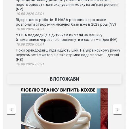
перетворювати дані сканування мозку на зв’язні речення
(NV)
10.08.2026, 05:01
Відправлять роботів. В NASA розповіли про плани
розпочати створення місячної бази вже в 2029 році (NV)
10.08.2026, 04:31
У США ведмедиця з дитинчам вилізли на машину
й намагались через люк проникнути в салон — відео (NV)
10.08.2026, 04:01
Поки орендодавці підвищують ціни. На українському ринку
нерухомості є житло, на яке стрімко падає попит — деталі
(НВ)
10.08.2026, 03:31
БЛОГОЖАБИ