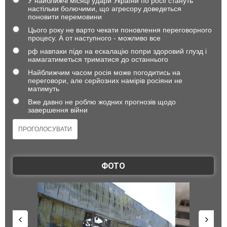
У найближчі місяці удари України по росії стануть
настільки болючими, що агресору доведеться
поновити перемовини
Цього року не варто чекати поновлення переговорного
процесу. А от наступного - можливо все
рф навпаки піде на ескалацію попри здоровий глузд і
намагатиметься триматися до останнього
Найближчим часом росія може погодитись на
переговори, але серйозних намірів росіяни не
матимуть
Вже давно не роблю жодних прогнозів щодо
завершення війни
ФОТО