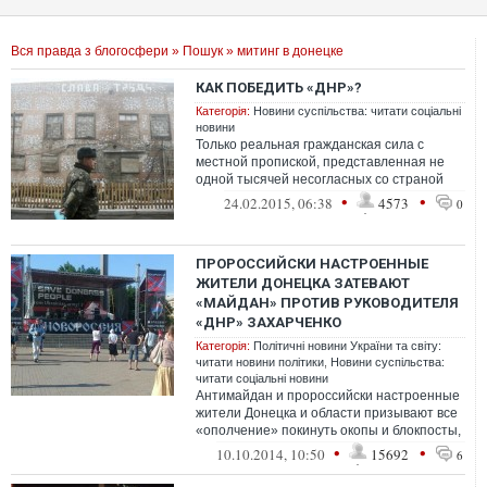
Вся правда з блогосфери
»
Пошук
» митинг в донецке
КАК ПОБЕДИТЬ «ДНР»?
Категорія:
Новини суспільства: читати соціальні
новини
Только реальная гражданская сила с
местной пропиской, представленная не
одной тысячей несогласных со страной
«ДэНэРэ» на центральной площа...
•
•
24.02.2015, 06:38
4573
0
ПРОРОССИЙСКИ НАСТРОЕННЫЕ
ЖИТЕЛИ ДОНЕЦКА ЗАТЕВАЮТ
«МАЙДАН» ПРОТИВ РУКОВОДИТЕЛЯ
«ДНР» ЗАХАРЧЕНКО
Категорія:
Політичні новини України та світу:
читати новини політики
,
Новини суспільства:
читати соціальні новини
Антимайдан и пророссийски настроенные
жители Донецка и области призывают все
«ополчение» покинуть окопы и блокпосты,
чтобы устранить преда...
•
•
10.10.2014, 10:50
15692
6