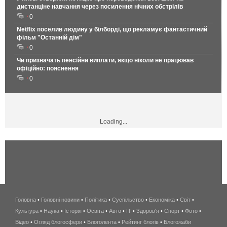
дистанціне навчання через посилення нічних обстрілів
0
Netflix поселив людину у білборді, що рекламує фантастичний
фільм "Останній дім"
0
Чи призначать пенсійни виплати, якщо ніколи не працював
офіційно: пояснення
0
Loading...
Головна
•
Головні новини
•
Політика
•
Суспільство
•
Економіка
беспроводной
•
Світ
•
Культура
•
Наука
•
Історія
•
Освіта
•
Авто
•
IT
•
Здоров'я
интернет
•
Спорт
•
Фото
•
Відео
•
Огляд блогосфери
•
Блоголента
•
Рейтинг блогів
киев
•
Блогожаби