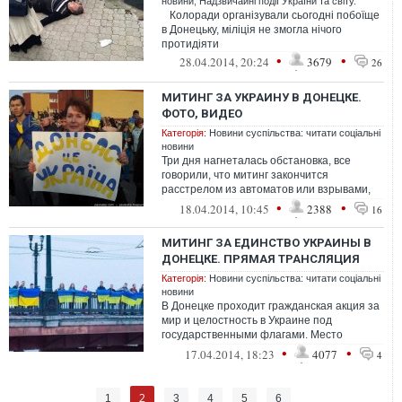
новини
,
Надзвичайні події України та світу.
Колоради організували сьогодні побоїще
в Донецьку, міліція не змогла нічого
протидіяти
•
•
28.04.2014, 20:24
3679
26
МИТИНГ ЗА УКРАИНУ В ДОНЕЦКЕ.
ФОТО, ВИДЕО
Категорія:
Новини суспільства: читати соціальні
новини
Три дня нагнеталась обстановка, все
говорили, что митинг закончится
расстрелом из автоматов или взрывами,
так как регион наводнен нелегальным
•
•
18.04.2014, 10:45
2388
16
оружием ...
МИТИНГ ЗА ЕДИНСТВО УКРАИНЫ В
ДОНЕЦКЕ. ПРЯМАЯ ТРАНСЛЯЦИЯ
Категорія:
Новини суспільства: читати соціальні
новини
В Донецке проходит гражданская акция за
мир и целостность в Украине под
государственными флагами. Место
проведения бульвар Шевченко (возле
•
•
17.04.2014, 18:23
4077
4
Института М...
2
1
3
4
5
6