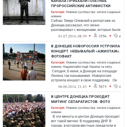
КАНАЛА ПРИЕХАЛИ ПЛАТНЫЕ
ПРОРОССИЙСКИЕ АКТИВИСТКИ
Категорія:
Новини суспільства: читати соціальні
новини
Сейчас Тимур Олевский в репортаже из
Донецка рассказал, что лично
разговаривал с женщинами, которые были
в автобусе вместе с погибшим
•
•
01.07.2014, 08:39
3556
4
телеоператором
В ДОНЕЦКЕ НОВОРОССИЯ УСТРОИЛА
КОНЦЕРТ. НЕБЫВАЛЫЙ «АЖИОТАЖ».
ФОТОФАКТ
Категорія:
Новини суспільства: читати соціальні
новини
,
Надзвичайні події України та світу.
Сегодня, 6 июня, в Донецке на площади
Ленина так называемая. Новороссия
устроила концерт в свою поддержку. Он
вызвал небывалый ажиотаж
•
•
06.06.2014, 21:43
5673
4
В ЦЕНТРЕ ДОНЕЦКА ПРОХОДИТ
МИТИНГ СЕПАРАТИСТОВ. ФОТО
Категорія:
Новини суспільства: читати соціальні
новини
В эти минуты в центре Донецка проходит
вот такой митинг. В поддержку ДНР. В
городе, в котором местные предатели и