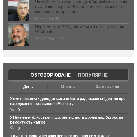
Чому США не готові передати Україні ліцензію на
виробництво ракет Patriot: політика, безпека та
можливі альтернативи
03.08.2026 20:24
Перспектива: ЗСУ добомблять і всі інші склади
Wildberries
23.07.2026 11:31
ОБГОВОРЮВАНЕ
|
ПОПУЛЯРНЕ
День
Місяць
За весь час
У яких випадках доведеться замінити радянське свідоцтво про
народження: роз'яснення Мін'юсту
0
У Німеччині фіксували підозрілі польоти дронів над базою, де
ремонтують Patriot
0
У Києві створили петицію про переведення всіх шкіл на