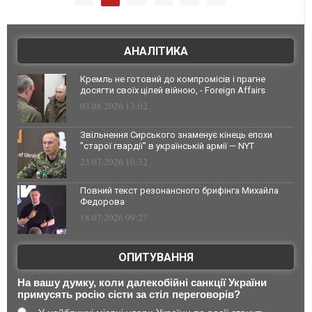
АНАЛІТИКА
Кремль не готовий до компромісів і прагне
досягти своїх цілей війною, - Foreign Affairs
03.08.2026 13:02
Звільнення Сирського знаменує кінець епохи
"старої гвардії" в українській армії — NYT
23.07.2026 10:32
Повний текст резонансного брифінга Михайла
Федорова
18.07.2026 09:27
ОПИТУВАННЯ
На вашу думку, коли далекобійні санкції України
примусять росію сісти за стіл переговорів?