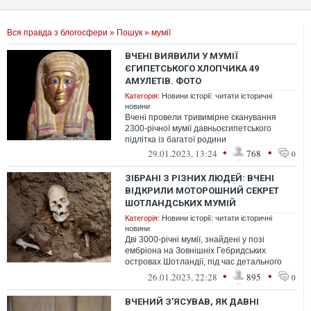
Вся правда з блогосфери
»
Пошук
» мумії
ВЧЕНІ ВИЯВИЛИ У МУМІЇ
ЄГИПЕТСЬКОГО ХЛОПЧИКА 49
АМУЛЕТІВ. ФОТО
Категорія:
Новини історії: читати історичні
новини
Вчені провели тривимірне сканування
2300-річної мумії давньоєгипетського
підлітка із багатої родини
•
•
29.01.2023, 13:24
768
0
ЗІБРАНІ З РІЗНИХ ЛЮДЕЙ: ВЧЕНІ
ВІДКРИЛИ МОТОРОШНИЙ СЕКРЕТ
ШОТЛАНДСЬКИХ МУМІЙ
Категорія:
Новини історії: читати історичні
новини
Дві 3000-річні мумії, знайдені у позі
ембріона на Зовнішніх Гебридських
островах Шотландії, під час детального
розгляду виявилися складеними з шести
•
•
26.01.2023, 22:28
895
0
л...
ВЧЕНИЙ З’ЯСУВАВ, ЯК ДАВНІ