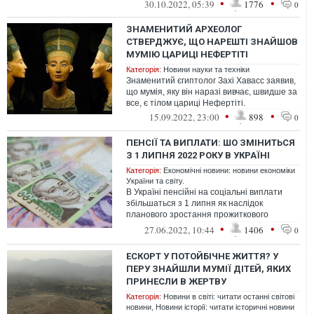
народилося в аристократичній австрійській
•
•
30.10.2022, 05:39
1776
0
роди...
ЗНАМЕНИТИЙ АРХЕОЛОГ
СТВЕРДЖУЄ, ЩО НАРЕШТІ ЗНАЙШОВ
МУМІЮ ЦАРИЦІ НЕФЕРТІТІ
Категорія:
Новини науки та техніки
Знаменитий єгиптолог Захі Хавасс заявив,
що мумія, яку він наразі вивчає, швидше за
все, є тілом цариці Нефертіті.
•
•
15.09.2022, 23:00
898
0
ПЕНСІЇ ТА ВИПЛАТИ: ШО ЗМІНИТЬСЯ
З 1 ЛИПНЯ 2022 РОКУ В УКРАЇНІ
Категорія:
Економічні новини: новини економіки
України та світу.
В Україні пенсійні на соціальні виплати
збільшаться з 1 липня як наслідок
планового зростання прожиткового
мінімуму.
•
•
27.06.2022, 10:44
1406
0
ЕСКОРТ У ПОТОЙБІЧНЕ ЖИТТЯ? У
ПЕРУ ЗНАЙШЛИ МУМІЇ ДІТЕЙ, ЯКИХ
ПРИНЕСЛИ В ЖЕРТВУ
Категорія:
Новини в світі: читати останні світові
новини
,
Новини історії: читати історичні новини