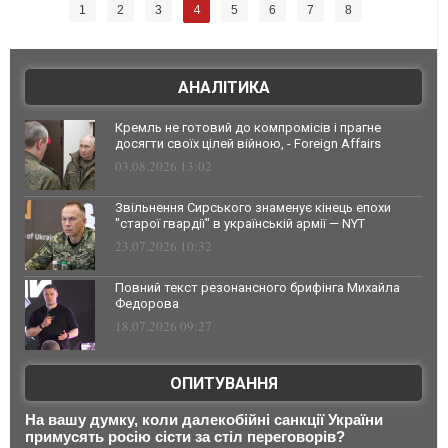
4
1
2
3
5
6
7
8
АНАЛІТИКА
Кремль не готовий до компромісів і прагне
досягти своїх цілей війною, - Foreign Affairs
03.08.2026 13:02
Звільнення Сирського знаменує кінець епохи
"старої гвардії" в українській армії — NYT
23.07.2026 10:32
Повний текст резонансного брифінга Михайла
Федорова
18.07.2026 09:27
ОПИТУВАННЯ
На вашу думку, коли далекобійні санкції України
примусять росію сісти за стіл переговорів?