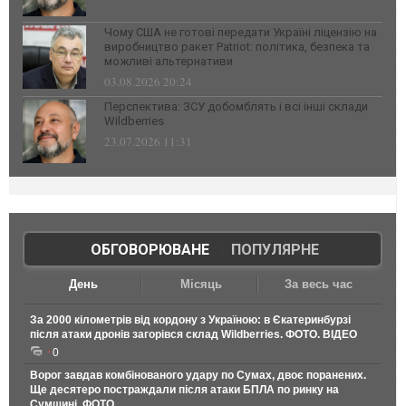
Чому США не готові передати Україні ліцензію на
виробництво ракет Patriot: політика, безпека та
можливі альтернативи
03.08.2026 20:24
Перспектива: ЗСУ добомблять і всі інші склади
Wildberries
23.07.2026 11:31
ОБГОВОРЮВАНЕ
|
ПОПУЛЯРНЕ
День
Місяць
За весь час
За 2000 кілометрів від кордону з Україною: в Єкатеринбурзі
після атаки дронів загорівся склад Wildberries. ФОТО. ВІДЕО
0
Ворог завдав комбінованого удару по Сумах, двоє поранених.
Ще десятеро постраждали після атаки БПЛА по ринку на
Сумщині. ФОТО