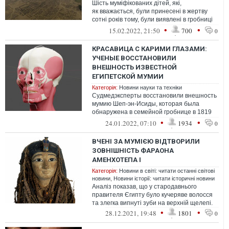
Шість муміфікованих дітей, які,
як вважається, були принесені в жертву
сотні років тому, були виявлені в гробниці
неподалік Ліми.
•
•
15.02.2022, 21:50
700
0
КРАСАВИЦА С КАРИМИ ГЛАЗАМИ:
УЧЕНЫЕ ВОССТАНОВИЛИ
ВНЕШНОСТЬ ИЗВЕСТНОЙ
ЕГИПЕТСКОЙ МУМИИ
Категорія:
Новини науки та техніки
Судмедэксперты восстановили внешность
мумию Шеп-эн-Исиды, которая была
обнаружена в семейной гробнице в 1819
году
•
•
24.01.2022, 07:10
1934
0
ВЧЕНІ ЗА МУМІЄЮ ВІДТВОРИЛИ
ЗОВНІШНІСТЬ ФАРАОНА
АМЕНХОТЕПА I
Категорія:
Новини в світі: читати останні світові
новини
,
Новини історії: читати історичні новини
Аналіз показав, що у стародавнього
правителя Єгипту було кучеряве волосся
та злегка випнуті зуби на верхній щелепі.
•
•
28.12.2021, 19:48
1801
0