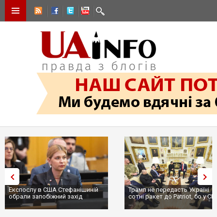
Експослу в США Стефанішиній
Трамп не передасть Україні
обрали запобіжний захід
сотні ракет до Patriot, бо у С
...