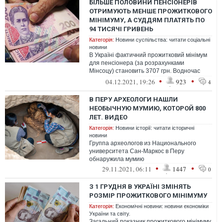
БІЛЬШЕ ПОЛОВИНИ ПЕНСІОНЕРІВ
ОТРИМУЮТЬ МЕНШЕ ПРОЖИТКОВОГО
МІНІМУМУ, А СУДДЯМ ПЛАТЯТЬ ПО
94 ТИСЯЧІ ГРИВЕНЬ
Категорія:
Новини суспільства: читати соціальні
новини
В Україні фактичний прожитковий мінімум
для пенсіонера (за розрахунками
Мінсоцу) становить 3707 грн. Водночас
майже 5,5 млн (половина) всіх пенсіонері...
•
•
04.12.2021, 19:26
923
4
В ПЕРУ АРХЕОЛОГИ НАШЛИ
НЕОБЫЧНУЮ МУМИЮ, КОТОРОЙ 800
ЛЕТ. ВИДЕО
Категорія:
Новини історії: читати історичні
новини
Группа археологов из Национального
университета Сан-Маркос в Перу
обнаружила мумию
•
•
29.11.2021, 06:11
1447
0
З 1 ГРУДНЯ В УКРАЇНІ ЗМІНЯТЬ
РОЗМІР ПРОЖИТКОВОГО МІНІМУМУ
Категорія:
Економічні новини: новини економіки
України та світу.
Загальний показник прожиткового мінімуму