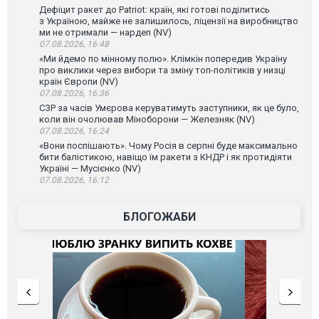
Дефіцит ракет до Patriot: країн, які готові поділитись
з Україною, майже не залишилось, ліцензії на виробництво
ми не отримали — нардеп (NV)
07.08.2026, 16:48
«Ми йдемо по мінному полю». Клімкін попередив Україну
про виклики через вибори та зміну топ-політиків у низці
країн Європи (NV)
07.08.2026, 16:36
СЗР за часів Умєрова керуватимуть заступники, як це було,
коли він очолював Міноборони — Железняк (NV)
07.08.2026, 16:24
«Вони поспішають». Чому Росія в серпні буде максимально
бити балістикою, навіщо їм ракети з КНДР і як протидіяти
Україні — Мусієнко (NV)
07.08.2026, 16:12
БЛОГОЖАБИ