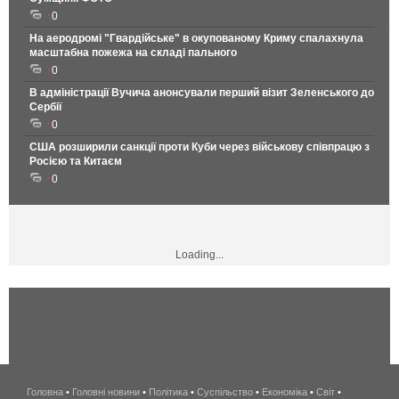
0
На аеродромі "Гвардійське" в окупованому Криму спалахнула
масштабна пожежа на складі пального
0
В адміністрації Вучича анонсували перший візит Зеленського до
Сербії
0
США розширили санкції проти Куби через військову співпрацю з
Росією та Китаєм
0
Loading...
Головна
•
Головні новини
•
Політика
•
Суспільство
•
Економіка
беспроводной
•
Світ
•