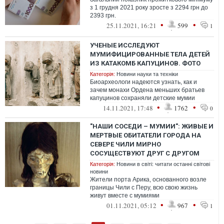
з 1 грудня 2021 року зросте з 2294 грн до
2393 грн.
•
•
25.11.2021, 16:21
599
1
УЧЕНЫЕ ИССЛЕДУЮТ
МУМИФИЦИРОВАННЫЕ ТЕЛА ДЕТЕЙ
ИЗ КАТАКОМБ КАПУЦИНОВ. ФОТО
Категорія:
Новини науки та техніки
Биоархеологи надеются узнать, как и
зачем монахи Ордена меньших братьев
капуцинов сохраняли детские мумии
•
•
14.11.2021, 17:48
1762
0
"НАШИ СОСЕДИ – МУМИИ": ЖИВЫЕ И
МЕРТВЫЕ ОБИТАТЕЛИ ГОРОДА НА
СЕВЕРЕ ЧИЛИ МИРНО
СОСУЩЕСТВУЮТ ДРУГ С ДРУГОМ
Категорія:
Новини в світі: читати останні світові
новини
Жители порта Арика, основанного возле
границы Чили с Перу, всю свою жизнь
живут вместе с мумиями
•
•
01.11.2021, 05:12
967
1