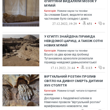
ЄГИПТЯНИ ВИДАЛЯЛИ МОЗОК У
МУМІЙ
Категорія:
Новини науки та техніки
За словами Баклі, видаляти мозок
частинами було складно і довго.
•
•
27.12.2022, 19:29
651
0
У ЄГИПТІ ЗНАЙДЕНА ПІРАМІДА
НЕВІДОМОЇ ЦАРИЦІ, А ТАКОЖ СОТНІ
НОВИХ МУМІЙ
Категорія:
Новини науки та техніки
Всього за два кроки від гробниці
Тутанхамона археологи розкопали
піраміду невідомої давньоєгипетської
цариці, а також схованку з трунами,
•
•
17.11.2022, 21:44
1113
0
муміями та а...
ВІРТУАЛЬНИЙ РОЗТИН ПРОЛИВ
СВІТЛО НА ДИВНУ СМЕРТЬ ДИТИНИ
XVII СТОЛІТТЯ
Категорія:
Новини історії: читати історичні
новини
Дослідники з Академічної клініки в
Німеччині провели "віртуальний розтин"
муміфікованого немовляти, яке