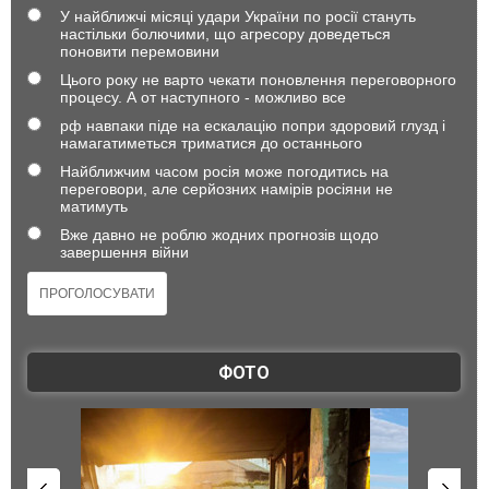
У найближчі місяці удари України по росії стануть
настільки болючими, що агресору доведеться
поновити перемовини
Цього року не варто чекати поновлення переговорного
процесу. А от наступного - можливо все
рф навпаки піде на ескалацію попри здоровий глузд і
намагатиметься триматися до останнього
Найближчим часом росія може погодитись на
переговори, але серйозних намірів росіяни не
матимуть
Вже давно не роблю жодних прогнозів щодо
завершення війни
ФОТО