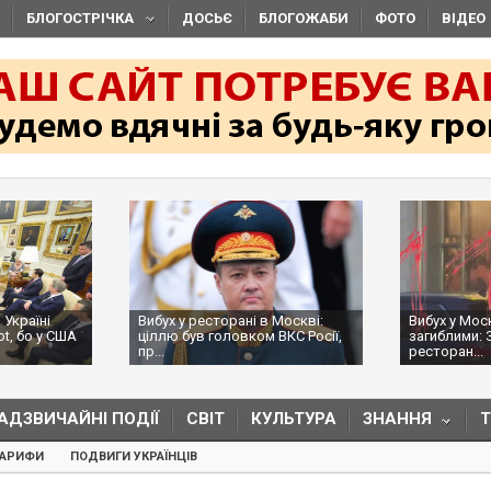
БЛОГОСТРІЧКА
ДОСЬЄ
БЛОГОЖАБИ
ФОТО
ВІДЕО
 Україні
Вибух у ресторані в Москві:
Вибух у Мос
ot, бо у США
ціллю був головком ВКС Росії,
загиблими: 
пр...
ресторан...
АДЗВИЧАЙНІ ПОДІЇ
СВІТ
КУЛЬТУРА
ЗНАННЯ
ТАРИФИ
ПОДВИГИ УКРАЇНЦІВ