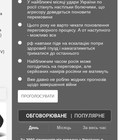
У найближчі місяці удари України по
росії стануть настільки болючими, що
агресору доведеться поновити
на
перемовини
Цього року не варто чекати поновлення
переговорного процесу. А от наступного
и
- можливо все
)
рф навпаки піде на ескалацію попри
здоровий глузд і намагатиметься
NV)
триматися до останнього
Найближчим часом росія може
погодитись на переговори, але
серйозних намірів росіяни не матимуть
Вже давно не роблю жодних прогнозів
щодо завершення війни
ОБГОВОРЮВАНЕ
|
ПОПУЛЯРНЕ
День
Місяць
За весь час