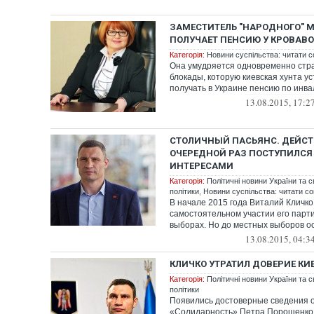
ЗАМЕСТИТЕЛЬ "НАРОДНОГО" М
ПОЛУЧАЕТ ПЕНСИЮ У КРОВАВ
Категорія:
Новини суспільства: читати с
Она умудряется одновременно стр
блокады, которую киевская хунта ус
получать в Украине пенсию по инва
13.08.2015, 17:2
СТОЛИЧНЫЙ ПАСЬЯНС. ДЕЙС
ОЧЕРЕДНОЙ РАЗ ПОСТУПИЛС
ИНТЕРЕСАМИ
Категорія:
Політичні новини України та с
політики
,
Новини суспільства: читати со
В начале 2015 года Виталий Кличко
самостоятельном участии его парт
выборах. Но до местных выборов ост
13.08.2015, 04:3
КЛИЧКО УТРАТИЛ ДОВЕРИЕ КИ
Категорія:
Політичні новини України та с
політики
Появились достоверные сведения о
«Солидарность» Петра Порошенко 