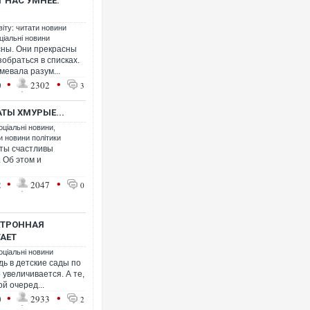
 НАС УМНЕЕ.
віту: читати новини
ціальні новини
ны. Они прекрасны
зобраться в списках.
мевала разум...
•
•
0
2302
3
Ворог завдав комбінованог
двоє поранених. Ще деся
після атаки БПЛА по ринку
ТЫ ХМУРЫЕ...
оціальні новини
,
ти новини політики
аты счастливы
 Об этом и
•
•
2
2047
0
КТРОННАЯ
ТАЕТ
оціальні новини
дь в детские сады по
увеличивается. А те,
За 2000 кілометрів від ко
й очеред...
Єкатеринбурзі після атаки
•
•
склад Wildberries. ФОТО. 
0
2933
2