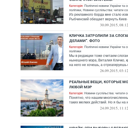
Категорія:
Політичні новини України та с
політики
,
Новини суспільства: читати со
Из рекламного борда мне стало изв
Рыбчинский обещает вернуть Киев 
30.09.2015, 08:1
КЛИЧКА ЗАТРОЛИЛИ ЗА СЛОГ
ДЕЛАМИ". ФОТО
Категорія:
Політичні новини України та с
політики
Мы в редакции тоже считаем слога
нынешнего мэра, Виталия Кличко, 
на него не хочешь, а отреагируешь
26.09.2015, 03:1
РЕАЛЬНЫЕ ВЕЩИ, КОТОРЫЕ М
ЛЮБОЙ МЭР
Категорія:
Новини суспільства: читати с
Понятно, что нашим многочисленн
таких мелких действий. Но я бы на 
24.09.2015, 11:1