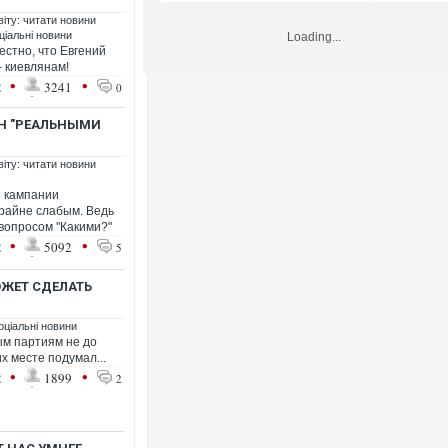
віту: читати новини
ціальні новини
Loading...
естно, что Евгений
- киевлянам!
•
•
2
3241
0
АН "РЕАЛЬНЫМИ
віту: читати новини
н кампании
крайне слабым. Ведь
 вопросом "Какими?"
•
•
2
5092
5
ОЖЕТ СДЕЛАТЬ
оціальні новини
ым партиям не до
их месте подумал...
•
•
2
1899
2