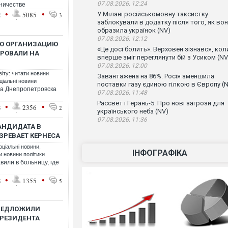
07.08.2026, 12:24
дничестве
•
•
2
5085
У Мілані російськомовну таксистку
3
заблокували в додатку після того, як во
образила українок (NV)
07.08.2026, 12:12
УЮ ОРГАНИЗАЦИЮ
«Це досі болить». Верховен зізнався, кол
РОВАЛИ НА
вперше зміг переглянути бій з Усиком (NV
07.08.2026, 12:00
віту: читати новини
Завантажена на 86%. Росія зменшила
ціальні новини
поставки газу єдиною гілкою в Європу (
ра Днепропетровска
07.08.2026, 11:48
Рассвет і Герань-5. Про нові загрози для
•
•
8
2356
2
українського неба (NV)
07.08.2026, 11:36
АНДИДАТА В
РЕВАЕТ КЕРНЕСА
оціальні новини
,
ІНФОГРАФІКА
ти новини політики
вили в больницу, где
•
•
8
1355
5
ПРЕДЛОЖИЛИ
ПРЕЗИДЕНТА