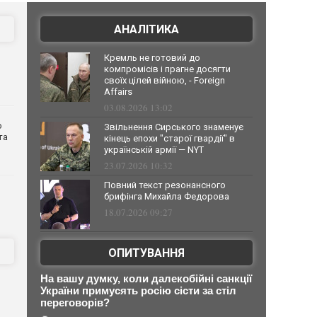
АНАЛІТИКА
Кремль не готовий до
компромісів і прагне досягти
своїх цілей війною, - Foreign
Affairs
03.08.2026 13:02
о
Звільнення Сирського знаменує
та
кінець епохи "старої гвардії" в
українській армії — NYT
23.07.2026 10:32
Повний текст резонансного
брифінга Михайла Федорова
18.07.2026 09:27
ОПИТУВАННЯ
На вашу думку, коли далекобійні санкції
України примусять росію сісти за стіл
переговорів?