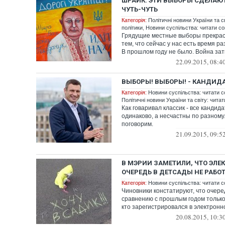
ШРАЙК: ЭТИ ВЫБОРЫ СДЕЛАЮТ
ЧУТЬ-ЧУТЬ
Категорія:
Політичні новини України та с
політики
,
Новини суспільства: читати со
Грядущие местные выборы прекрас
тем, что сейчас у нас есть время ра
В прошлом году не было. Война зат
22.09.2015, 08:4
ВЫБОРЫ! ВЫБОРЫ! - КАНДИДА
Категорія:
Новини суспільства: читати с
Політичні новини України та світу: чита
Как говаривал классик - все кандид
одинаково, а несчастны по разному.
поговорим.
21.09.2015, 09:5
В МЭРИИ ЗАМЕТИЛИ, ЧТО ЭЛЕ
ОЧЕРЕДЬ В ДЕТСАДЫ НЕ РАБО
Категорія:
Новини суспільства: читати с
Чиновники констатируют, что очере
сравнению с прошлым годом только 
кто зарегистрировался в электронно
20.08.2015, 10:3