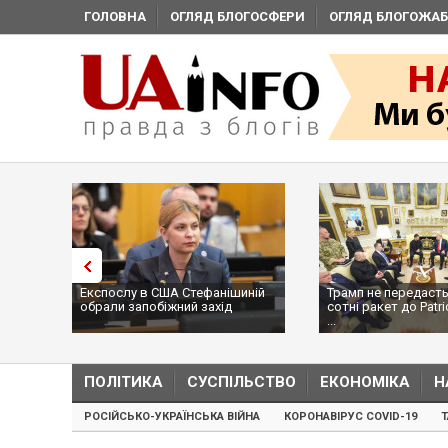
ГОЛОВНА
ОГЛЯД БЛОГОСФЕРИ
ОГЛЯД БЛОГОЖАБ
Експослу в США Стефанішиній
Трамп не передасть
обрали запобіжний захід
сотні ракет до Patri
...
ПОЛІТИКА
СУСПІЛЬСТВО
ЕКОНОМІКА
Н
РОСІЙСЬКО-УКРАЇНСЬКА ВІЙНА
КОРОНАВІРУС COVID-19