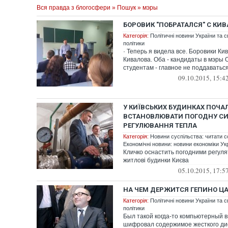
Вся правда з блогосфери
»
Пошук
» мэры
БОРОВИК "ПОБРАТАЛСЯ" С КИ
Категорія:
Політичні новини України та с
політики
· Теперь я видела все. Боровики Кив
Кивалова. Оба - кандидаты в мэры 
студентам - главное не поддаваться
09.10.2015, 15:4
У КИЇВСЬКИХ БУДИНКАХ ПОЧА
ВСТАНОВЛЮВАТИ ПОГОДНУ С
РЕГУЛЮВАННЯ ТЕПЛА
Категорія:
Новини суспільства: читати с
Економічні новини: новини економіки Укр
Кличко оснастить погодними регуля
житлові будинки Києва
05.10.2015, 17:5
НА ЧЕМ ДЕРЖИТСЯ ГЕПИНО Ц
Категорія:
Політичні новини України та с
політики
Был такой когда-то компьютерный ви
шифровал содержимое жесткого дис