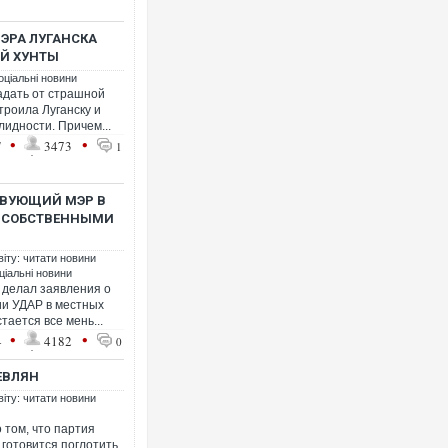
ЭРА ЛУГАНСКА
ОЙ ХУНТЫ
оціальні новини
адать от страшной
троила Луганску и
лидности. Причем...
•
•
7
3473
1
ТВУЮЩИЙ МЭР В
Я СОБСТВЕННЫМИ
віту: читати новини
ціальні новини
 делал заявления о
ии УДАР в местных
ается все мень...
•
•
4
4182
0
ЕВЛЯН
віту: читати новини
 том, что партия
готовится поглотить