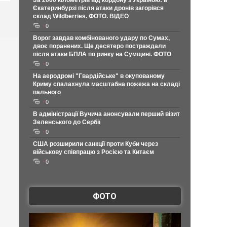
За 2000 кілометрів від кордону з Україною: в
Єкатеринбурзі після атаки дронів загорівся
склад Wildberries. ФОТО. ВІДЕО
0
Ворог завдав комбінованого удару по Сумах,
двоє поранених. Ще десятеро постраждали
після атаки БПЛА по ринку на Сумщині. ФОТО
0
На аеродромі "Гвардійське" в окупованому
Криму спалахнула масштабна пожежа на складі
пального
0
В адміністрації Вучича анонсували перший візит
Зеленського до Сербії
0
США розширили санкції проти Куби через
військову співпрацю з Росією та Китаєм
0
ФОТО