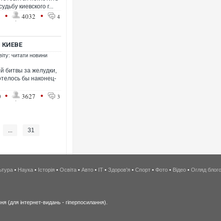
дьбу киевского г...
•
•
1
4032
4
 КИЕВЕ
віту: читати новини
й битвы за желудки,
отелось бы наконец-
•
•
0
3627
3
...
31
ьтура
•
Наука
•
Історія
•
Освіта
•
Авто
•
IT
•
Здоров'я
•
Спорт
•
Фото
•
Відео
•
Огляд блог
я (для інтернет-видань - гіперпосилання).