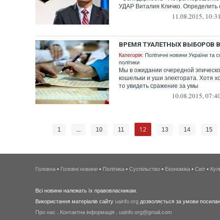
УДАР Виталия Кличко. Определить су
11.08.2015, 10:3
ВРЕМЯ ТУАЛЕТНЫХ ВЫБОРОВ В
Категорія:
Політичні новини України та с
політики
Мы в ожидании очередной эпическо
кошельки и уши электората. Хотя х
то увидеть сражение за умы
10.08.2015, 07:4
12
1
...
10
11
13
14
15
Головна
•
Головні новини
•
Політика
•
Суспільство
•
Економіка
•
Світ
•
Кул
Всі новини належать їх правовласникам.
Використання матеріалів сайту
uainfo.org
дозволяється за умови посиланн
Про нас
.
Контактна інформація
.
uainfo.org@gmail.com