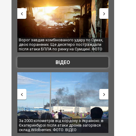
о удару по Сумах,
За 2000 кілометрів від кордону з Україною: в
"М
теро постраждали
Єкатеринбурзі після атаки дронів загорівся
су
 на Сумщині. ФОТО
склад Wildberries. ФОТО. ВІДЕО
ВІДЕО
рдону з Україною: в
В Таїланді футболіст загинув від удару
Т
 дронів загорівся
блискавки під час матчу: ще 12 людей
п
ВІДЕО
постраждали. ВІДЕО