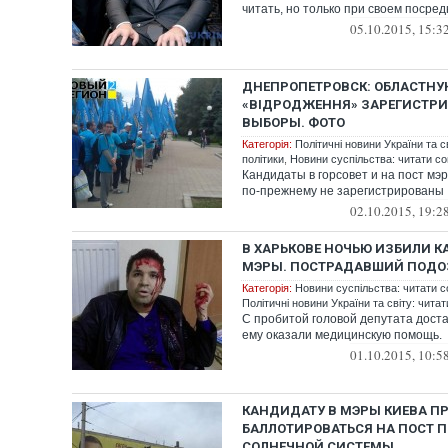
читать, но только при своем посре
05.10.2015, 15:3
ДНЕПРОПЕТРОВСК: ОБЛАСТН
«ВІДРОДЖЕННЯ» ЗАРЕГИСТРИ
ВЫБОРЫ. ФОТО
Категорія:
Політичні новини України та с
політики
,
Новини суспільства: читати со
Кандидаты в горсовет и на пост мэ
по-прежнему не зарегистрированы
02.10.2015, 19:2
В ХАРЬКОВЕ НОЧЬЮ ИЗБИЛИ К
МЭРЫ. ПОСТРАДАВШИЙ ПОДОЗ
Категорія:
Новини суспільства: читати с
Політичні новини України та світу: чита
С пробитой головой депутата доста
ему оказали медицинскую помощь.
01.10.2015, 10:5
КАНДИДАТУ В МЭРЫ КИЕВА 
БАЛЛОТИРОВАТЬСЯ НА ПОСТ 
СОЛНЕЧНОЙ СИСТЕМЫ