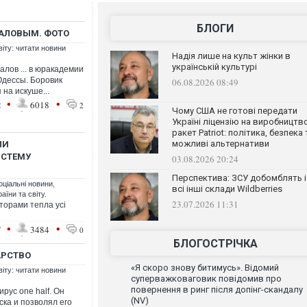
БЛОГИ
ВАЛОВЫМ. ФОТО
віту: читати новини
Надія лише на культ жінки в
українській культурі
алов ... в юракадемии
Одессы. Боровик
06.08.2026 08:49
 на искуше...
•
•
2
6018
2
Чому США не готові передати
Україні ліцензію на виробництв
ракет Patriot: політика, безпека 
можливі альтернативи
ЛИ
ИСТЕМУ
03.08.2026 20:24
Перспектива: ЗСУ добомблять і
оціальні новини
,
всі інші склади Wildberries
аїни та світу.
23.07.2026 11:31
торами тепла усі
•
•
7
3484
0
БЛОГОСТРІЧКА
АРСТВО
«Я скоро знову битимусь». Відомий
віту: читати новини
суперважковаговик повідомив про
повернення в ринг після допінг-скандалу
рус one half. Он
(NV)
ка и позволял его