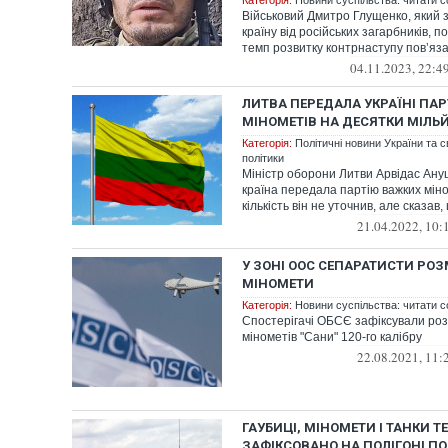
Категорія:
Новини суспільства: читати с
Військовий Дмитро Глущенко, який 
країну від російських загарбників, 
темп розвитку контрнаступу повʼязан
04.11.2023, 22:4
ЛИТВА ПЕРЕДАЛА УКРАЇНІ ПА
МІНОМЕТІВ НА ДЕСЯТКИ МІЛЬ
Категорія:
Політичні новини України та с
політики
Міністр оборони Литви Арвідас Ану
країна передала партію важких міном
кількість він не уточнив, але сказав, 
21.04.2022, 10:
У ЗОНІ ООС СЕПАРАТИСТИ РОЗ
МІНОМЕТИ
Категорія:
Новини суспільства: читати с
Спостерігачі ОБСЄ зафіксували розм
мінометів "Сани" 120-го калібру
22.08.2021, 11:
ГАУБИЦІ, МІНОМЕТИ І ТАНКИ Т
ЗАФІКСОВАНО НА ПОЛІГОНІ П