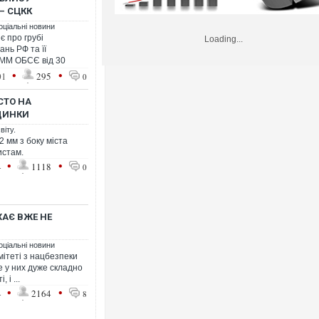
– СЦКК
оціальні новини
є про грубі
Loading...
нь РФ та її
 СММ ОБСЄ від 30
•
•
01
295
0
СТО НА
ДИНКИ
віту.
2 мм з боку міста
истам.
•
•
4
1118
0
ХАЄ ВЖЕ НЕ
оціальні новини
мітеті з нацбезпеки
е у них дуже складно
 і ...
•
•
4
2164
8