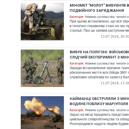
МІНОМЕТ "МОЛОТ" ВИБУХНУВ 
ПОДВІЙНОГО ЗАРЯДЖАННЯ
Категорія:
Новини суспільства: читати с
При цьому встановлено, що вся збр
в технічно справному стані на час 
стрільб. Про це заявив заступник мін
12.07.2018, 20:5
ВИБУХ НА ПОЛІГОНІ: ВІЙСЬКОВ
СЛІДЧИЙ ЕКСПЕРИМЕНТ З МІН
Категорія:
Новини суспільства: читати с
Заради встановлення причини траге
убезпечення життя всіх бійців ЗМУ 
службових обов'язків по захисту Бат
11.07.2018, 13:3
НАЙМАНЦІ ОБСТРІЛЯЛИ З МІН
ВОДЯНЕ ПОБЛИЗУ МАРІУПОЛЯ
Категорія:
Новини суспільства: читати с
Зараз на місці працюють представни
цивільного співробітництва та облад
Розпорядився надати людям будіве
допом...