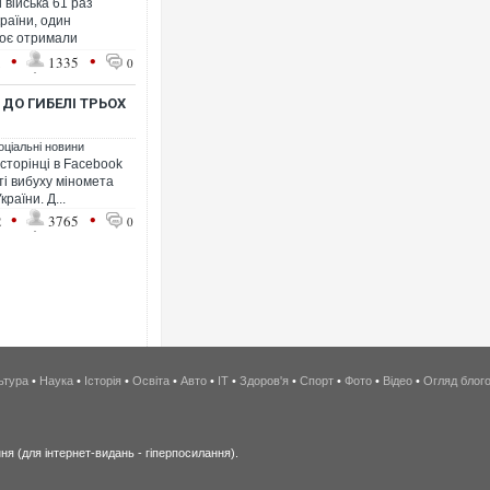
 війська 61 раз
раїни, один
воє отримали
•
•
1
1335
0
ДО ГИБЕЛІ ТРЬОХ
оціальні новини
сторінці в Facebook
ті вибуху міномета
раїни. Д...
•
•
2
3765
0
ьтура
•
Наука
•
Історія
•
Освіта
•
Авто
•
IT
•
Здоров'я
•
Спорт
•
Фото
•
Відео
•
Огляд блог
я (для інтернет-видань - гіперпосилання).