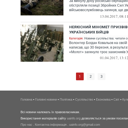
За минулу добу російсько-окупаційні
обстріляли позиції Збройних Сил Ук
військовослужбовець загинув, ще д
поранен...
13.04.2017, 08:1
НЕЯКІСНИЙ МІНОМЕТ ПРИЗВІВ 
УКРАЇНСЬКИХ БІЙЦІВ
Категорія:
Новини суспільства: читати с
Волонтер Богдан Ковальов на своїй 
написав, що 30 березня, в результа
«Молот» загинуло троє захисників Ук
01.04.2017, 13:1
1
2
3
Головна
•
Головні новини
•
Політика
•
Суспільство
•
Економіка
•
Світ
•
Кул
Всі новини належать їх правовласникам.
Використання матеріалів сайту
uainfo.org
дозволяється за умови посиланн
Про нас
.
Контактна інформація
.
uainfo.org@gmail.com