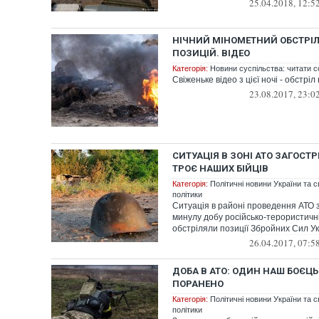
25.04.2018, 12:5
НІЧНИЙ МІНОМЕТНИЙ ОБСТРІЛ
ПОЗИЦІЙ. ВІДЕО
Категорія:
Новини суспільства: читати с
Свіженьке відео з цієї ночі - обстрі
23.08.2017, 23:0
СИТУАЦІЯ В ЗОНІ АТО ЗАГОСТ
ТРОЄ НАШИХ БІЙЦІВ
Категорія:
Політичні новини України та с
політики
Ситуація в районі проведення АТО 
минулу добу російсько-терористичні 
обстріляли позиції Збройних Сил У
26.04.2017, 07:5
ДОБА В АТО: ОДИН НАШ БОЄЦЬ
ПОРАНЕНО
Категорія:
Політичні новини України та с
політики