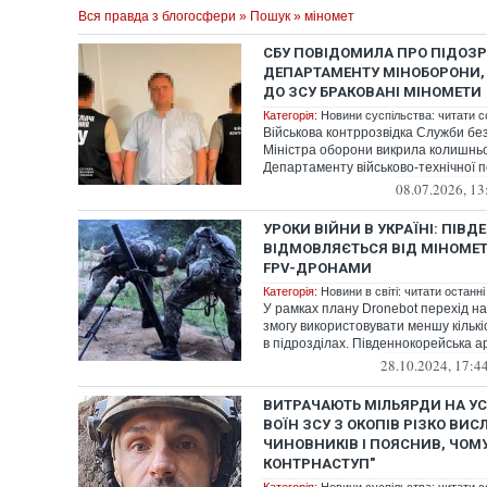
Вся правда з блогосфери
»
Пошук
» міномет
СБУ ПОВІДОМИЛА ПРО ПІДОЗР
ДЕПАРТАМЕНТУ МІНОБОРОНИ,
ДО ЗСУ БРАКОВАНІ МІНОМЕТИ
Категорія:
Новини суспільства: читати с
Військова контррозвідка Служби бе
Міністра оборони викрила колишнь
Департаменту військово-технічної по
08.07.2026, 13
УРОКИ ВІЙНИ В УКРАЇНІ: ПІВД
ВІДМОВЛЯЄТЬСЯ ВІД МІНОМЕТІ
FPV-ДРОНАМИ
Категорія:
Новини в світі: читати останні
У рамках плану Dronebot перехід на
змогу використовувати меншу кількі
в підрозділах. Південнокорейська ар
28.10.2024, 17:4
ВИТРАЧАЮТЬ МІЛЬЯРДИ НА УС
ВОЇН ЗСУ З ОКОПІВ РІЗКО ВИ
ЧИНОВНИКІВ І ПОЯСНИВ, ЧОМ
КОНТРНАСТУП"