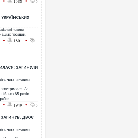
•
•
2
1588
0
 УКРАЇНСЬКИХ
оціальні новини
л наших позицій.
•
•
2
1801
0
РИЛАСЯ: ЗАГИНУЛИ
віту: читати новини
загострилася. За
війська 65 разів
країни
•
•
8
1949
0
 ЗАГИНУВ, ДВОЄ
віту: читати новини