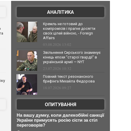
АНАЛІТИКА
Кремль не готовий до
о
компромісів і прагне досягти
та
своїх цілей війною, - Foreign
Affairs
03.08.2026 13:02
Звільнення Сирського знаменує
кінець епохи "старої гвардії" в
українській армії — NYT
23.07.2026 10:32
Повний текст резонансного
іку
брифінга Михайла Федорова
18.07.2026 09:27
ОПИТУВАННЯ
На вашу думку, коли далекобійні санкції
України примусять росію сісти за стіл
переговорів?