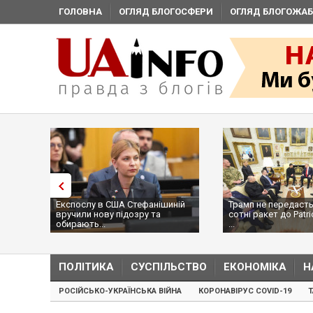
ГОЛОВНА
ОГЛЯД БЛОГОСФЕРИ
ОГЛЯД БЛОГОЖАБ
Експослу в США Стефанішиній
Трамп не передасть
вручили нову підозру та
сотні ракет до Patri
обирають...
...
ПОЛІТИКА
СУСПІЛЬСТВО
ЕКОНОМІКА
Н
РОСІЙСЬКО-УКРАЇНСЬКА ВІЙНА
КОРОНАВІРУС COVID-19