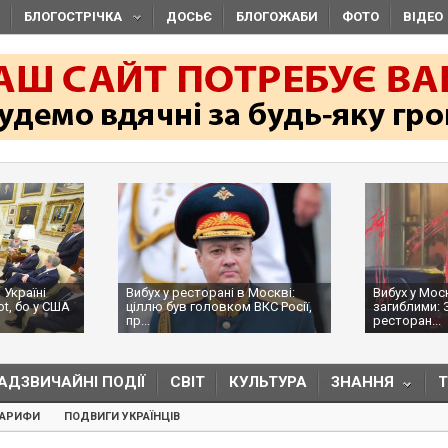
БЛОГОСТРІЧКА
ДОСЬЄ
БЛОГОЖАБИ
ФОТО
ВІДЕО
 Україні
Вибух у ресторані в Москві:
Вибух у Мос
ot, бо у США
ціллю був головком ВКС Росії,
загиблими: 
пр...
ресторан...
АДЗВИЧАЙНІ ПОДІЇ
СВІТ
КУЛЬТУРА
ЗНАННЯ
ТАРИФИ
ПОДВИГИ УКРАЇНЦІВ