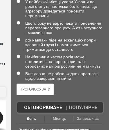
У найближчі місяці удари України по
росії стануть настільки болючими, що
агресору доведеться поновити
перемовини
Цього року не варто чекати поновлення
переговорного процесу. А от наступного
- можливо все
рф навпаки піде на ескалацію попри
ля
здоровий глузд і намагатиметься
триматися до останнього
Найближчим часом росія може
погодитись на переговори, але
s і
серйозних намірів росіяни не матимуть
Вже давно не роблю жодних прогнозів
щодо завершення війни
ОБГОВОРЮВАНЕ
|
ПОПУЛЯРНЕ
День
Місяць
За весь час