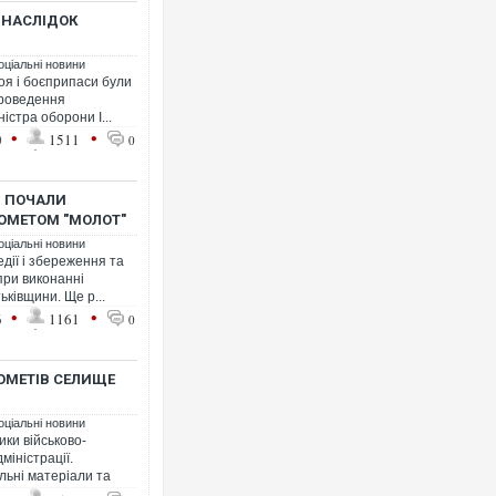
ВНАСЛІДОК
оціальні новини
оя і боєприпаси були
Українські надзвичайники вр
проведення
під час ліквідації масштабної
істра оборони І...
Франції
•
•
0
1511
0
І ПОЧАЛИ
ОМЕТОМ "МОЛОТ"
оціальні новини
дії і збереження та
при виконанні
ьківщини. Ще р...
•
•
6
1161
0
ОМЕТІВ СЕЛИЩЕ
Неймар влаштував конфлікт 
"Сантоса". ВІДЕО
оціальні новини
ки військово-
міністрації.
льні матеріали та