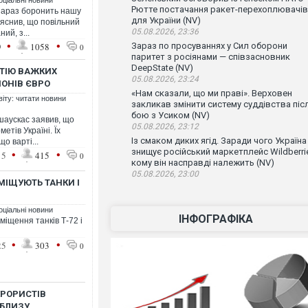
оціальні новини
Рютте постачання ракет-перехоплювачів
зараз боронить нашу
для України (NV)
пояснив, що повільний
05.08.2026, 23:36
ий, з...
•
•
9
1058
Зараз по просуваннях у Сил оборони
0
паритет з росіянами — співзасновник
DeepState (NV)
РТІЮ ВАЖКИХ
05.08.2026, 23:24
ЙОНІВ ЄВРО
«Нам сказали, що ми праві». Верховен
віту: читати новини
закликав змінити систему суддівства піс
бою з Усиком (NV)
шаускас заявив, що
05.08.2026, 23:12
етів Україні. Їх
Із смаком диких ягід. Заради чого Україна
що варті...
знищує російський маркетплейс Wildberrie
•
•
15
415
0
кому він насправді належить (NV)
05.08.2026, 23:00
МІЩУЮТЬ ТАНКИ І
оціальні новини
ІНФОГРАФІКА
іщення танків Т-72 і
•
•
25
303
0
ЕРОРИСТІВ
ОБЛИЗУ