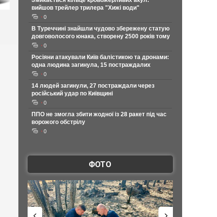
Змикається кільце кровожерливих акул:
вийшов трейлер трилера "Хижі води"
0
В Туреччині знайшли чудово збережену статую
довговолосого юнака, створену 2500 років тому
0
Росіяни атакували Київ балістикою та дронами:
одна людина загинула, 15 постраждалих
0
14 людей загинули, 27 постраждали через
російський удар по Київщині
0
ППО не змогла збити жодної із 28 ракет під час
ворожого обстрілу
0
ФОТО