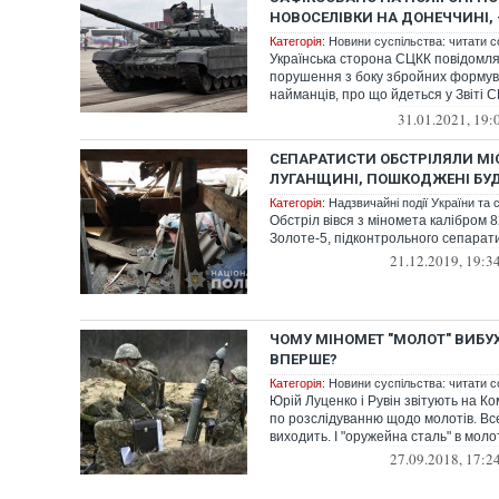
НОВОСЕЛІВКИ НА ДОНЕЧЧИНІ, 
Категорія:
Новини суспільства: читати с
Українська сторона СЦКК повідомля
порушення з боку збройних формува
найманців, про що йдеться у Звіті
січня 2021...
31.01.2021, 19:
СЕПАРАТИСТИ ОБСТРІЛЯЛИ МІ
ЛУГАНЩИНІ, ПОШКОДЖЕНІ БУ
Категорія:
Надзвичайні події України та с
Обстріл вівся з міномета калібром 8
Золоте-5, підконтрольного сепарат
21.12.2019, 19:3
ЧОМУ МІНОМЕТ "МОЛОТ" ВИБУ
ВПЕРШЕ?
Категорія:
Новини суспільства: читати с
Юрій Луценко і Рувін звітують на Ко
по розслідуванню щодо молотів. Вс
виходить. І "оружейна сталь" в молоті,
27.09.2018, 17:2