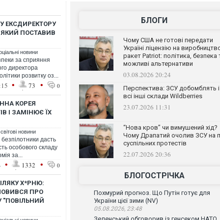
БЛОГИ
У ЕКСДИРЕКТОРУ
 ЯКИЙ ПОСТАВИВ
Чому США не готові передати
Україні ліцензію на виробництв
оціальні новини
ракет Patriot: політика, безпека 
зпеки за сприяння
можливі альтернативи
ого директора
03.08.2026 20:24
літики розвитку оз...
•
•
:15
73
0
Перспектива: ЗСУ добомблять і
всі інші склади Wildberries
ЕННА КОРЕЯ
23.07.2026 11:31
В І ЗАМІНЮЄ ЇХ
“Нова кров” чи вимушений хід?
 світові новини
Чому Драпатий очолив ЗСУ на п
 безпілотники дасть
суспільних протестів
сть особового складу
22.07.2026 20:36
мія за...
•
•
4
1332
0
БЛОГОСТРІЧКА
ІЛЯКУ Х*РНЮ:
СЛОВИВСЯ ПРО
Похмурий прогноз. Що Путін готує для
У "ПОВІЛЬНИЙ
України цієї зими (NV)
05.08.2026, 23:48
Зеленський обговорив із генсеком НАТО