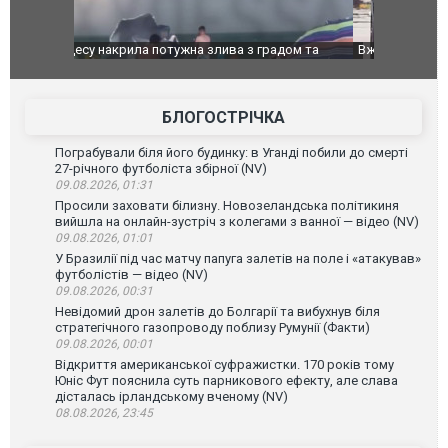
дом та
Вже вивели на тести: Ferrari готує оновлення
Вийшов тре
позашляховика Purosangue. ВІДЕО
фільму "Аф
БЛОГОСТРІЧКА
Пограбували біля його будинку: в Уганді побили до смерті
27-річного футболіста збірної (NV)
09.08.2026, 01:31
Просили заховати білизну. Новозеландська політикиня
вийшла на онлайн-зустріч з колегами з ванної — відео (NV)
09.08.2026, 01:01
У Бразилії під час матчу папуга залетів на поле і «атакував»
футболістів — відео (NV)
09.08.2026, 00:31
Невідомий дрон залетів до Болгарії та вибухнув біля
стратегічного газопроводу поблизу Румунії (Факти)
09.08.2026, 00:01
Відкриття американської суфражистки. 170 років тому
Юніс Фут пояснила суть парникового ефекту, але слава
дісталась ірландському вченому (NV)
08.08.2026, 23:45