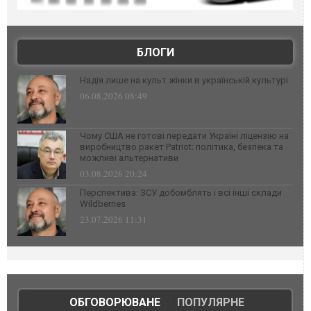
БЛОГИ
Надія лише на культ жінки в українській культурі
06.08.2026 08:49
Чому США не готові передати Україні ліцензію на
виробництво ракет Patriot: політика, безпека та
можливі альтернативи
03.08.2026 20:24
Перспектива: ЗСУ добомблять і всі інші склади
Wildberries
23.07.2026 11:31
ОБГОВОРЮВАНЕ
|
ПОПУЛЯРНЕ