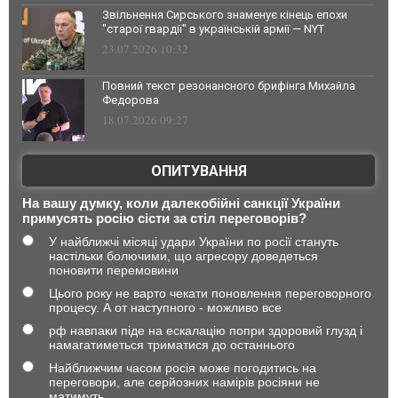
Звільнення Сирського знаменує кінець епохи
"старої гвардії" в українській армії — NYT
23.07.2026 10:32
Повний текст резонансного брифінга Михайла
Федорова
18.07.2026 09:27
ОПИТУВАННЯ
На вашу думку, коли далекобійні санкції України
примусять росію сісти за стіл переговорів?
У найближчі місяці удари України по росії стануть
настільки болючими, що агресору доведеться
поновити перемовини
Цього року не варто чекати поновлення переговорного
процесу. А от наступного - можливо все
рф навпаки піде на ескалацію попри здоровий глузд і
намагатиметься триматися до останнього
Найближчим часом росія може погодитись на
переговори, але серйозних намірів росіяни не
матимуть