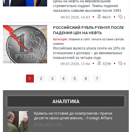
Цены на нефть на мировом рынке
стремительно падают. Темпы падения
оказались самыми высокими после 1991
года, когда шла война в Персидском
•
•
09.03.2020, 14:03
9633
1
заливе. И пр...
РОССИЙСКИЙ РУБЛЬ РУХНУЛ ПОСЛЕ
ПАДЕНИЯ ЦЕН НА НЕФТЬ
Категорія:
Новини в світі: читати останні світові
новини
Российская валюта упала почти на 10% по
отношению к доллару – до минимальных
показателей за четыре года.
•
•
09.03.2020, 13:04
3239
9
1
2
3
4
5
6
7
АНАЛІТИКА
Кремль не готовий до компромісів і прагне
досягти своїх цілей війною, - Foreign Affairs
03.08.2026 13:02