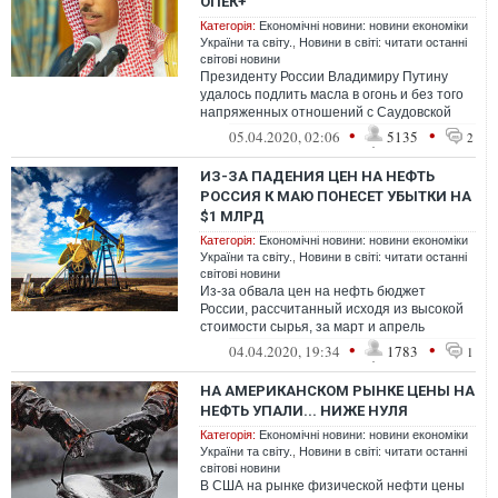
ОПЕК+
Категорія:
Економічні новини: новини економіки
України та світу.
,
Новини в світі: читати останні
світові новини
Президенту России Владимиру Путину
удалось подлить масла в огонь и без того
напряженных отношений с Саудовской
Аравией, несмотря на давление Дональда
•
•
05.04.2020, 02:06
5135
2
...
ИЗ-ЗА ПАДЕНИЯ ЦЕН НА НЕФТЬ
РОССИЯ К МАЮ ПОНЕСЕТ УБЫТКИ НА
$1 МЛРД
Категорія:
Економічні новини: новини економіки
України та світу.
,
Новини в світі: читати останні
світові новини
Из-за обвала цен на нефть бюджет
России, рассчитанный исходя из высокой
стоимости сырья, за март и апрель
недополучит более $1 млрд.
•
•
04.04.2020, 19:34
1783
1
НА АМЕРИКАНСКОМ РЫНКЕ ЦЕНЫ НА
НЕФТЬ УПАЛИ... НИЖЕ НУЛЯ
Категорія:
Економічні новини: новини економіки
України та світу.
,
Новини в світі: читати останні
світові новини
В США на рынке физической нефти цены