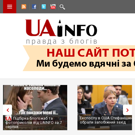
Експослу в США Стефанішині
Підбірка блогожаб та
обрали запобіжний захід
фотоприколів від UAINFO за 7
серпня