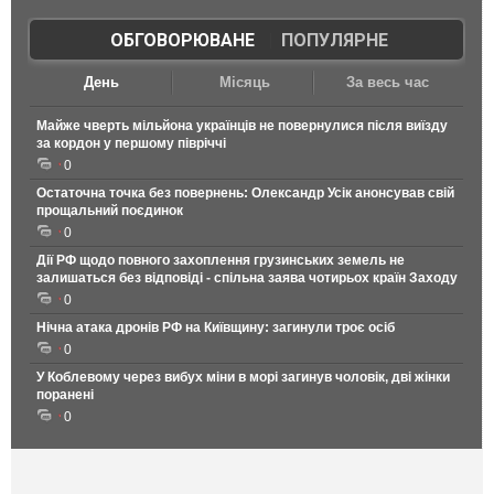
ОБГОВОРЮВАНЕ
|
ПОПУЛЯРНЕ
День
Місяць
За весь час
Майже чверть мільйона українців не повернулися після виїзду
за кордон у першому півріччі
0
Остаточна точка без повернень: Олександр Усік анонсував свій
прощальний поєдинок
0
Дії РФ щодо повного захоплення грузинських земель не
залишаться без відповіді - спільна заява чотирьох країн Заходу
0
Нічна атака дронів РФ на Київщину: загинули троє осіб
0
У Коблевому через вибух міни в морі загинув чоловік, дві жінки
поранені
0