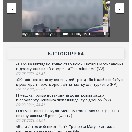
дом та
Вже вивели на тести: Ferrari готує оновлення
Вийшов тре
позашляховика Purosangue. ВІДЕО
фільму "Аф
БЛОГОСТРІЧКА
«Наживу виглядаю точно старшою». Наталія Могилевська
відреагувала на обговорення її зовнішності (NV)
09.08.2026, 07:31
«Живий театр» чи суперечливий тренд:. Як італійські бабусі
в ресторані перетворилися на пастку для туристів (NV)
09.08.2026, 07:01
Німецька поліція встановила додатковий радар
в аеропорту Лейпцига після інциденту з дроном (NV)
09.08.2026, 06:31
Піжама і танець на кухні: Меган Маркл шокувала фанатів
святкуванням 45-річчя (Факти)
09.08.2026, 06:01
«Великі, трохи бешкетні очі». Тренерка Магучіх згадала
перше враження від Ярослави (NV)