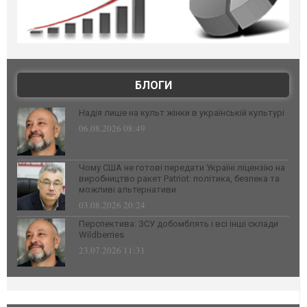
БЛОГИ
Надія лише на культ жінки в українській культурі
06.08.2026 08:49
Чому США не готові передати Україні ліцензію на
виробництво ракет Patriot: політика, безпека та
можливі альтернативи
03.08.2026 20:24
Перспектива: ЗСУ добомблять і всі інші склади
Wildberries
23.07.2026 11:31