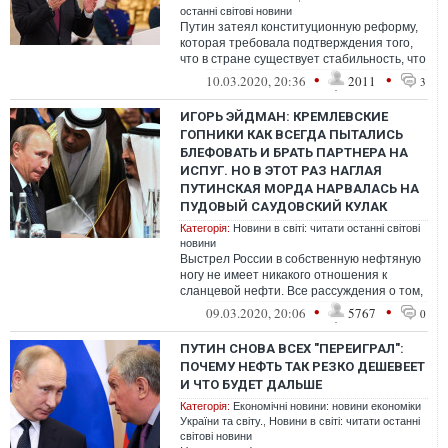
останні світові новини
Путин затеял конституционную реформу,
которая требовала подтверждения того,
что в стране существует стабильность, что
экономика выходит из кризиса и т...
•
•
10.03.2020, 20:36
2011
3
ИГОРЬ ЭЙДМАН: КРЕМЛЕВСКИЕ
ГОПНИКИ КАК ВСЕГДА ПЫТАЛИСЬ
БЛЕФОВАТЬ И БРАТЬ ПАРТНЕРА НА
ИСПУГ. НО В ЭТОТ РАЗ НАГЛАЯ
ПУТИНСКАЯ МОРДА НАРВАЛАСЬ НА
ПУДОВЫЙ САУДОВСКИЙ КУЛАК
Категорія:
Новини в світі: читати останні світові
новини
Выстрел России в собственную нефтяную
ногу не имеет никакого отношения к
сланцевой нефти. Все рассуждения о том,
что это способ разорить американских ...
•
•
09.03.2020, 20:06
5767
0
ПУТИН СНОВА ВСЕХ "ПЕРЕИГРАЛ":
ПОЧЕМУ НЕФТЬ ТАК РЕЗКО ДЕШЕВЕЕТ
И ЧТО БУДЕТ ДАЛЬШЕ
Категорія:
Економічні новини: новини економіки
України та світу.
,
Новини в світі: читати останні
світові новини