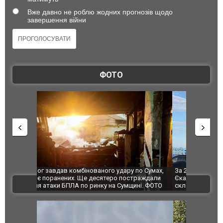
Вже давно не роблю жодних прогнозів щодо
завершення війни
ФОТО
по Сумах,
За 2000 кілометрів від кордону з Україною: в
"Мої іграш
траждали
Єкатеринбурзі після атаки дронів загорівся
суперкарів
ВІДЕО
ині. ФОТО
склад Wildberries. ФОТО. ВІДЕО