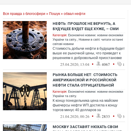
Вся правда з блогосфери
»
Пошук
» обвал нефти
НЕФТЬ: ПРОШЛОЕ НЕ ВЕРНУТЬ, А
БУДУЩЕЕ БУДЕТ ЕЩЕ ХУЖЕ, – СМИ
Категорія:
Економічні новини: новини економіки
України та світу.
,
Новини в світі: читати останні
світові новини
Стоимость добычи нефти в будущем будет
выше ее рыночной цены, что приведет к
решениям о добровольной приостановке
производства, увольнению тысяч рабоч...
•
•
25.04.2020, 13:04
4067
1
РЫНКА БОЛЬШЕ НЕТ: СТОИМОСТЬ
АМЕРИКАНСКОЙ И РОССИЙСКОЙ
НЕФТИ СТАЛА ОТРИЦАТЕЛЬНОЙ
Категорія:
Економічні новини: новини економіки
України та світу.
К концу понедельника цена на майские
фьючерсы нефти WTI достигла к концу
торгов минус 40 долларов за
баррель, впервые в истории став
•
•
21.04.2020, 00:26
2833
3
отрицательной. А ...
МОСКВУ ЗАСТАВЯТ НЮХАТЬ СВОИ