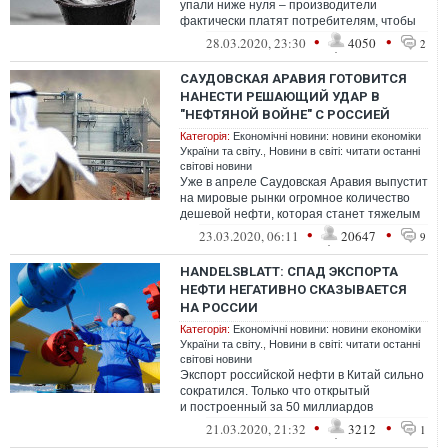
упали ниже нуля – производители
фактически платят потребителям, чтобы
они забрали черное золото.
•
•
28.03.2020, 23:30
4050
2
САУДОВСКАЯ АРАВИЯ ГОТОВИТСЯ
НАНЕСТИ РЕШАЮЩИЙ УДАР В
"НЕФТЯНОЙ ВОЙНЕ" С РОССИЕЙ
Категорія:
Економічні новини: новини економіки
України та світу.
,
Новини в світі: читати останні
світові новини
Уже в апреле Саудовская Аравия выпустит
на мировые рынки огромное количество
дешевой нефти, которая станет тяжелым
ударом для нефтяной отрасли России....
•
•
23.03.2020, 06:11
20647
9
HANDELSBLATT: СПАД ЭКСПОРТА
НЕФТИ НЕГАТИВНО СКАЗЫВАЕТСЯ
НА РОССИИ
Категорія:
Економічні новини: новини економіки
України та світу.
,
Новини в світі: читати останні
світові новини
Экспорт российской нефти в Китай сильно
сократился. Только что открытый
и построенный за 50 миллиардов
газопровод "Сила Сибири" закрывается
•
•
21.03.2020, 21:32
3212
1
с 1 апреля...