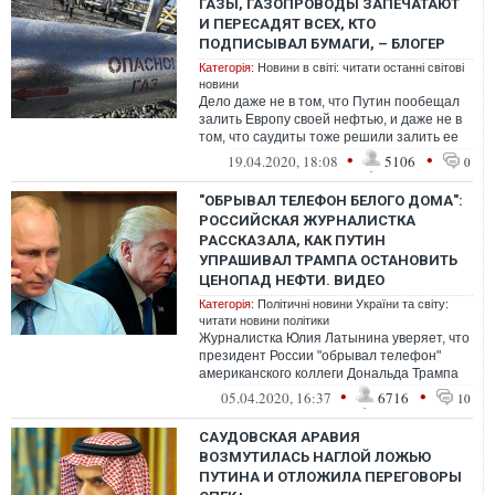
ГАЗЫ, ГАЗОПРОВОДЫ ЗАПЕЧАТАЮТ
И ПЕРЕСАДЯТ ВСЕХ, КТО
ПОДПИСЫВАЛ БУМАГИ, – БЛОГЕР
Категорія:
Новини в світі: читати останні світові
новини
Дело даже не в том, что Путин пообещал
залить Европу своей нефтью, и даже не в
том, что саудиты тоже решили залить ее
так, что Москве и лить-то некуда...
•
•
19.04.2020, 18:08
5106
0
"ОБРЫВАЛ ТЕЛЕФОН БЕЛОГО ДОМА":
РОССИЙСКАЯ ЖУРНАЛИСТКА
РАССКАЗАЛА, КАК ПУТИН
УПРАШИВАЛ ТРАМПА ОСТАНОВИТЬ
ЦЕНОПАД НЕФТИ. ВИДЕО
Категорія:
Політичні новини України та світу:
читати новини політики
Журналистка Юлия Латынина уверяет, что
президент России "обрывал телефон"
американского коллеги Дональда Трампа
и "униженно просил" остановить "нефтян...
•
•
05.04.2020, 16:37
6716
10
САУДОВСКАЯ АРАВИЯ
ВОЗМУТИЛАСЬ НАГЛОЙ ЛОЖЬЮ
ПУТИНА И ОТЛОЖИЛА ПЕРЕГОВОРЫ