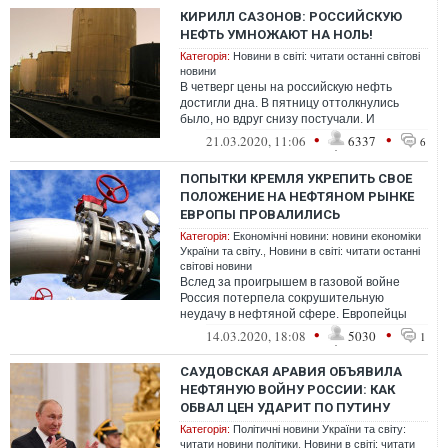
КИРИЛЛ САЗОНОВ: РОССИЙСКУЮ
НЕФТЬ УМНОЖАЮТ НА НОЛЬ!
Категорія:
Новини в світі: читати останні світові
новини
В четверг цены на российскую нефть
достигли дна. В пятницу оттолкнулись
было, но вдруг снизу постучали. И
гостеприимно распахнули люк...
•
•
21.03.2020, 11:06
6337
6
ПОПЫТКИ КРЕМЛЯ УКРЕПИТЬ СВОЕ
ПОЛОЖЕНИЕ НА НЕФТЯНОМ РЫНКЕ
ЕВРОПЫ ПРОВАЛИЛИСЬ
Категорія:
Економічні новини: новини економіки
України та світу.
,
Новини в світі: читати останні
світові новини
Вслед за проигрышем в газовой войне
Россия потерпела сокрушительную
неудачу в нефтяной сфере. Европейцы
массово отказываются от российских
•
•
14.03.2020, 18:08
5030
1
энергоресур...
САУДОВСКАЯ АРАВИЯ ОБЪЯВИЛА
НЕФТЯНУЮ ВОЙНУ РОССИИ: КАК
ОБВАЛ ЦЕН УДАРИТ ПО ПУТИНУ
Категорія:
Політичні новини України та світу:
читати новини політики
,
Новини в світі: читати