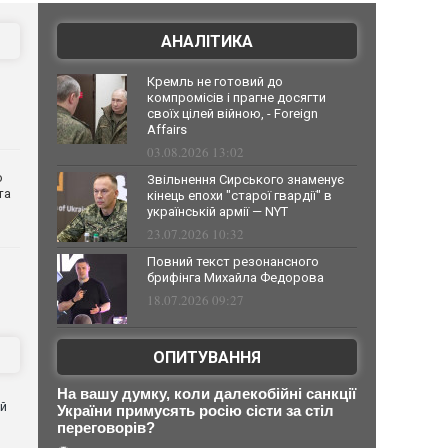
АНАЛІТИКА
Кремль не готовий до
компромісів і прагне досягти
своїх цілей війною, - Foreign
Affairs
03.08.2026 13:02
о
Звільнення Сирського знаменує
та
кінець епохи "старої гвардії" в
українській армії — NYT
23.07.2026 10:32
Повний текст резонансного
брифінга Михайла Федорова
18.07.2026 09:27
ОПИТУВАННЯ
На вашу думку, коли далекобійні санкції
ей
України примусять росію сісти за стіл
переговорів?