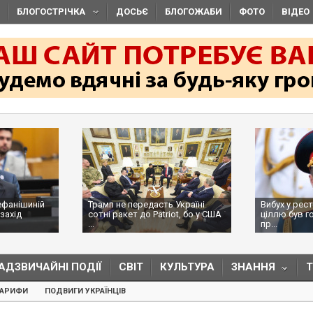
БЛОГОСТРІЧКА
ДОСЬЄ
БЛОГОЖАБИ
ФОТО
ВІДЕО
ефанішиній
Трамп не передасть Україні
Вибух у рес
захід
сотні ракет до Patriot, бо у США
ціллю був г
...
пр...
АДЗВИЧАЙНІ ПОДІЇ
СВІТ
КУЛЬТУРА
ЗНАННЯ
ТАРИФИ
ПОДВИГИ УКРАЇНЦІВ