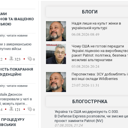
БЛОГИ
АМИ
АНОВ ТА ІВАЩЕНКО
Надія лише на культ жінки в
СЬКОЮ
українській культурі
06.08.2026 08:49
віту: читати новини
они з американською
Чому США не готові передати
путних військ
Україні ліцензію на виробництв
ракет Patriot: політика, безпека 
•
•
22
323
0
можливі альтернативи
03.08.2026 20:24
ІСТЬ ПОКАРАННЯ
Перспектива: ЗСУ добомблять і
ФІДЕНЦІЙНІ
всі інші склади Wildberries
23.07.2026 11:31
віту: читати новини
 Майк Джонсон
говорювали у чаті в
БЛОГОСТРІЧКА
, можуть притя...
•
•
44
121
0
Україна та США модернізують С-300.
В Defense Express розповіли, чи зможе ц
И ПРОЦЕДУРУ
проєкт замінити Patriot (NV)
КІВСЬКИХ
07.08.2026, 21:24