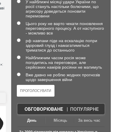
У найближчі місяці удари України по
е
росії стануть настільки болючими, що
аві
агресору доведеться поновити
перемовини
Цього року не варто чекати поновлення
переговорного процесу. А от наступного
- можливо все
рф навпаки піде на ескалацію попри
здоровий глузд і намагатиметься
триматися до останнього
Найближчим часом росія може
погодитись на переговори, але
»:
серйозних намірів росіяни не матимуть
Вже давно не роблю жодних прогнозів
щодо завершення війни
ОБГОВОРЮВАНЕ
|
ПОПУЛЯРНЕ
День
Місяць
За весь час