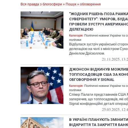
Вся правда з блогосфери
»
Пошук
» обговорення
"ЖОДНИХ РІШЕНЬ ПОЗА РАМК
СУВЕРЕНІТЕТУ": УМЄРОВ, БУД
ПРОВЕЛИ ЗУСТРІЧ АМЕРИКАН
ДЕЛЕГАЦІЄЮ
Категорія:
Політичні новини України та с
політики
Відбулася зустріч української стор
делегацією на чолі з міністром Сухо
Деніелом Дрісколлом.
21.11.2025, 13:
ДЖОНСОН ВІДКИНУВ МОЖЛИВ
ТОППОСАДОВЦІВ США ЗА КОН
ОБГОВОРЕННЯ У SIGNAL
Категорія:
Політичні новини України та с
політики
Спікер Палати представників США
заперечив, що топпосадовців, які об
Signal конфіденційні деталі операції
25.03.2025, 12:
В УКРАЇНІ ПЛАНУЮТЬ ЗМІНИТ
ВІДКРИТТЯ ТА ЗАКРИТТЯ БАН