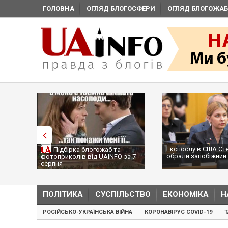
ГОЛОВНА
ОГЛЯД БЛОГОСФЕРИ
ОГЛЯД БЛОГОЖАБ
Експослу в США Ст
Підбірка блогожаб та
обрали запобіжний 
фотоприколів від UAINFO за 7
серпня
ПОЛІТИКА
СУСПІЛЬСТВО
ЕКОНОМІКА
Н
РОСІЙСЬКО-УКРАЇНСЬКА ВІЙНА
КОРОНАВІРУС COVID-19