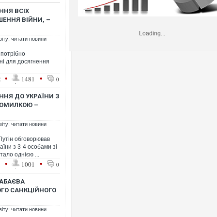
ННЯ ВСІХ
ЕННЯ ВІЙНИ, –
Loading...
віту: читати новини
і потрібно
дні для досягнення
•
•
2
1481
0
ННЯ ДО УКРАЇНИ З
 ПОМИЛКОЮ –
віту: читати новини
Путін обговорював
їни з 3-4 особами зі
ало однією ...
•
•
1
1001
0
КАБАЄВА
ГО САНКЦІЙНОГО
віту: читати новини