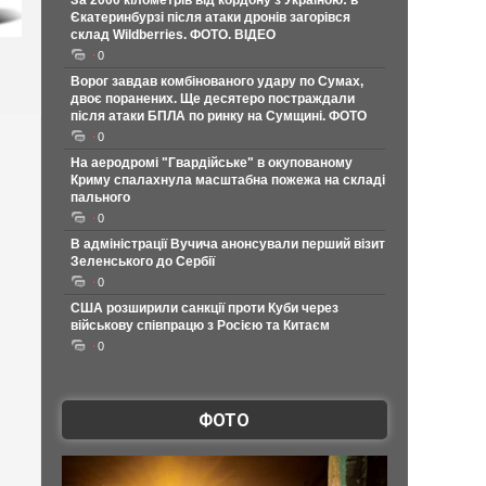
За 2000 кілометрів від кордону з Україною: в
Єкатеринбурзі після атаки дронів загорівся
склад Wildberries. ФОТО. ВІДЕО
0
Ворог завдав комбінованого удару по Сумах,
двоє поранених. Ще десятеро постраждали
після атаки БПЛА по ринку на Сумщині. ФОТО
0
На аеродромі "Гвардійське" в окупованому
Криму спалахнула масштабна пожежа на складі
пального
0
В адміністрації Вучича анонсували перший візит
Зеленського до Сербії
0
США розширили санкції проти Куби через
військову співпрацю з Росією та Китаєм
0
ФОТО