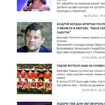
ЄС офіційно не підписав проект про
зробити це вже сьогодні на зустрічі 
проходить у Брюсселі.
06.05.2022, 19:
АНДРІЙ БОГДАН ВПЕРШЕ ПІСЛ
З'ЯВИВСЯ В МЕРЕЖІ: "МЕНЕ 
ЗАБУТИ!"
Категорія:
Політичні новини України та с
політики
Звільнений з посади голови Офісу 
Володимира Зеленського Андрій Бо
відставки опублікував пост у Facebo
на...
15.02.2020, 10:0
ТАКОЙ ФУТБОЛ НАМ НЕ НУЖЕН
Категорія:
Новини суспільства: читати с
спорту: свіжі спортивні новини
,
Новини іс
новини
В эпоху СССР было две темы, в ко
абсолютно все – битва за урожай и
20.09.2017, 10:2
ЛІДЕРИ ТЕМ ДЛЯ ОБГОВОРЕНЬ