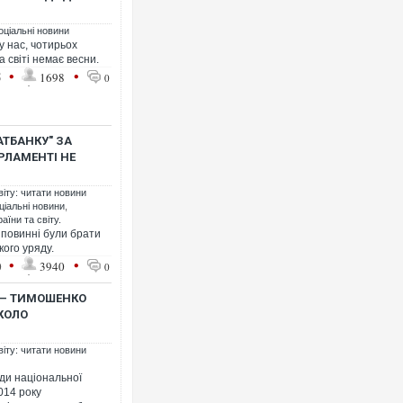
оціальні новини
 у нас, чотирьох
 світі немає весни.
•
•
5
1698
0
АТБАНКУ" ЗА
РЛАМЕНТІ НЕ
віту: читати новини
ціальні новини
,
аїни та світу.
 повинні були брати
кого уряду.
•
•
0
3940
0
, – ТИМОШЕНКО
КОЛО
віту: читати новини
ди національної
014 року