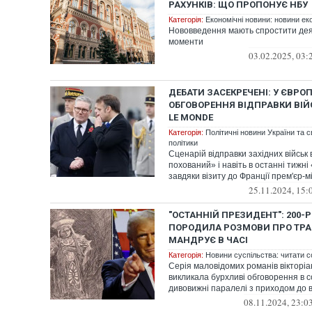
РАХУНКІВ: ЩО ПРОПОНУЄ НБУ
Категорія:
Економічні новини: новини еко
Нововведення мають спростити дея
моменти
03.02.2025, 03:
ДЕБАТИ ЗАСЕКРЕЧЕНІ: У ЄВРО
ОБГОВОРЕННЯ ВІДПРАВКИ ВІЙС
LE MONDE
Категорія:
Політичні новини України та с
політики
Сценарій відправки західних військ 
похований» і навіть в останні тижні
завдяки візиту до Франції прем'єр-мі
25.11.2024, 15:
"ОСТАННІЙ ПРЕЗИДЕНТ": 200-
ПОРОДИЛА РОЗМОВИ ПРО ТРА
МАНДРУЄ В ЧАСІ
Категорія:
Новини суспільства: читати с
Серія маловідомих романів вікторіа
викликала бурхливі обговорення в с
дивовижні паралелі з приходом до в
08.11.2024, 23:0