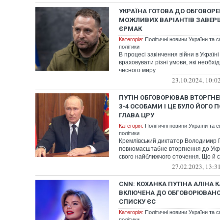
УКРАЇНА ГОТОВА ДО ОБГОВОРЕ
МОЖЛИВИХ ВАРІАНТІВ ЗАВЕРШ
ЄРМАК
Категорія:
Політичні новини України та с
політики
В процесі закінчення війни в Україн
враховувати різні умови, які необхі
чесного миру
23.10.2024, 10:0
ПУТІН ОБГОВОРЮВАВ ВТОРГНЕ
3-4 ОСОБАМИ І ЦЕ БУЛО ЙОГО
ГЛАВА ЦРУ
Категорія:
Політичні новини України та с
політики
Кремлівський диктатор Володимир 
повномасштабне вторгнення до Укра
свого найближчого оточення. Що й ст
27.02.2023, 13:3
CNN: КОХАНКА ПУТІНА АЛІНА 
ВКЛЮЧЕНА ДО ОБГОВОРЮВАНО
СПИСКУ ЄС
Категорія:
Політичні новини України та с
політики