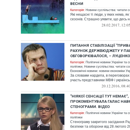
ВЕСНИ
Категорія:
Новини суспільства: читати с
Які нещасні ті люди, у яких нема, як
сезонів. Страшно уявити, що десь на
28.02.2017, 12:0
ПИТАННЯ СТАБІЛІЗАЦІЇ "ПРИВ
РАХУНОК ДЕРЖБЮДЖЕТУ У ПА
ОБГОВОРЮВАЛОСЯ, – ЛУЦЕНКО
Категорія:
Політичні новини України та с
політики
,
Новини суспільства: читати со
Економічні новини: новини економіки Укр
За словами нардепа, в переговорах
участь представники МВФ і українсь
20.12.2016, 08:4
"НІЯКОЇ СЕНСАЦІЇ ТУТ НЕМАЄ"
ПРОКОМЕНТУВАЛА ГАЛАС НАВ
СТЕНОГРАМИ. ВІДЕО
Категорія:
Політичні новини України та с
політики
Стенограму закритого засідання Ра
безпеки та оборони від 28 лютого 2