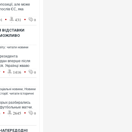
позиції, але може
послів ЄС, яка
•
•
01
431
0
Я ВІДСТАВКИ
НЕМОЖЛИВО
Ворог завдав комбінованого удару
двоє поранених. Ще десятеро пос
віту: читати новини
після атаки БПЛА по ринку на Сумщ
президента
гдан вперше після
ok. Українці жваво
•
•
7
1416
0
оціальні новини
,
Новини
торії: читати історичні
торых разбирались
 футбольные матчи.
•
•
3
2645
0
Зеленський прибув до Сербії на ва
перемовини
 НАПЕРЕДОДНІ