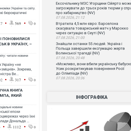
Ексочільнику МЗС Угорщини Сійярто мож
загрожувати до трьох років тюрми у спр
номіки України та світу.
про хабарництво (NV)
кі бюрократичні
07.08.2026, 21:12
•
•
27
569
0
Втратила 4,5 млн євро: Барселона
скасувала товариський матч у Марокко
через ситуацію в Сеуті (NV)
07.08.2026, 21:00
ПІ ПОНОВИЛИСЯ
Знайшли останки 55 людей. Україна і
ЬК В УКРАЇНУ, –
Польща завершили ексгумацію жертв
Волинської трагедії (NV)
віту: читати новини
07.08.2026, 20:48
«Можливо, вони вбили українську бабусю
в Україну «не
Усик розкритикував повернення Росії
 «зміцнів». Зокрема,
до Олімпіади (NV)
ністра Ве...
07.08.2026, 20:36
•
•
02
317
0
РІЧНА КНИГА
МПА, ЯКИЙ
ІНФОГРАФІКА
оціальні новини
нської епохи
оцмережах через їхні
лади Дональда ...
•
•
3
1112
0