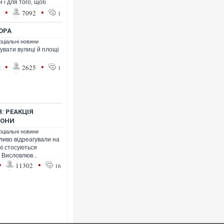
 і для того, щоб
•
•
1
7092
1
ГОРА
оціальні новини
увати вулиці й площі
•
•
2
2625
1
: РЕАКЦІЯ
КОНИ
оціальні новини
ливо відреагували на
кі стосуються
. Висловлюв...
•
•
11302
16