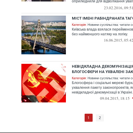
оприлюднили для відволікання уваги
інформа...
23.02.2016, 09:5
МІСТ ІМЕНІ РАБІНДРАНАТА ТА
Категорія:
Новини суспільства: читати с
Київська влада взялася перейменов
без найменшого натяку на логіку.
16.06.2015, 05:4
НЕВІДКЛАДНА ДЕКОМУНІЗАЦІЯ
БЛОГОСФЕРИ НА УХВАЛЕНІ ЗА
Категорія:
Новини суспільства: читати с
Блогосфера і соціальні мережі бурх
ухвалення пакету законопроектів, я
невідкладної декомунізації в Україні
09.04.2015, 18:15
1
2