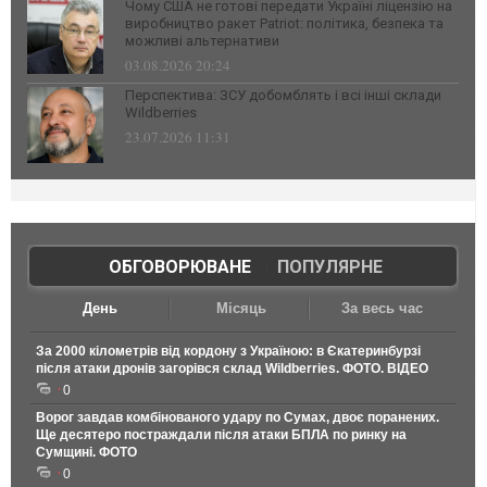
Чому США не готові передати Україні ліцензію на
виробництво ракет Patriot: політика, безпека та
можливі альтернативи
03.08.2026 20:24
Перспектива: ЗСУ добомблять і всі інші склади
Wildberries
23.07.2026 11:31
ОБГОВОРЮВАНЕ
|
ПОПУЛЯРНЕ
День
Місяць
За весь час
За 2000 кілометрів від кордону з Україною: в Єкатеринбурзі
після атаки дронів загорівся склад Wildberries. ФОТО. ВІДЕО
0
Ворог завдав комбінованого удару по Сумах, двоє поранених.
Ще десятеро постраждали після атаки БПЛА по ринку на
Сумщині. ФОТО
0