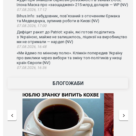
Ілона Маска про «заощаджені» 215 млрд доларів — WP (NV)
07.08.2026, 17:12
Bihus.Info: забудовник, пов’язаний з оточенням Єрмака
та Медведчука, зупинив роботи в Києві (NV)
07.08.2026, 17:00
Дефіцит ракет до Patriot: країн, які готові поділитись
з Україною, майже не залишилось, ліцензії на виробництво
ми не отримали — нардеп (NV)
07.08.2026, 16:48
«Ми йдемо по мінному полю». Клімкін попередив Україну
про виклики через вибори та зміну топ-політиків у низці
країн Європи (NV)
07.08.2026, 16:36
БЛОГОЖАБИ