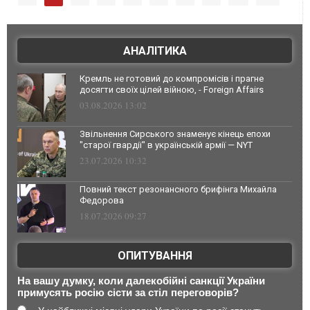
АНАЛІТИКА
Кремль не готовий до компромісів і прагне
досягти своїх цілей війною, - Foreign Affairs
03.08.2026 13:02
Звільнення Сирського знаменує кінець епохи
"старої гвардії" в українській армії — NYT
23.07.2026 10:32
Повний текст резонансного брифінга Михайла
Федорова
18.07.2026 09:27
ОПИТУВАННЯ
На вашу думку, коли далекобійні санкції України
примусять росію сісти за стіл переговорів?