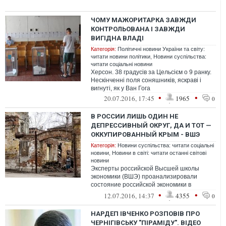
ЧОМУ МАЖОРИТАРКА ЗАВЖДИ
КОНТРОЛЬОВАНА І ЗАВЖДИ
ВИГІДНА ВЛАДІ
Категорія:
Політичні новини України та світу:
читати новини політики
,
Новини суспільства:
читати соціальні новини
Херсон. 38 градусів за Цельсієм о 9 ранку.
Нескінченні поля соняшників, яскраві і
вигнуті, як у Ван Гога
•
•
20.07.2016, 17:45
1965
0
В РОССИИ ЛИШЬ ОДИН НЕ
ДЕПРЕССИВНЫЙ ОКРУГ, ДА И ТОТ —
ОККУПИРОВАННЫЙ КРЫМ - ВШЭ
Категорія:
Новини суспільства: читати соціальні
новини
,
Новини в світі: читати останні світові
новини
Эксперты российской Высшей школы
экономики (ВШЭ) проанализировали
состояние российской экономики в
региональном разрезе и пришли к выводу,
•
•
12.07.2016, 14:37
4355
0
что в депре...
НАРДЕП ІВЧЕНКО РОЗПОВІВ ПРО
ЧЕРНІГІВСЬКУ "ПІРАМІДУ". ВІДЕО