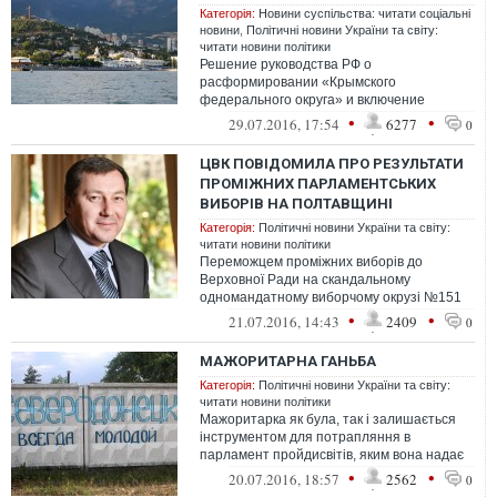
Категорія:
Новини суспільства: читати соціальні
новини
,
Політичні новини України та світу:
читати новини політики
Решение руководства РФ о
расформировании «Крымского
федерального округа» и включение
оккупированного Крыма в состав Южного
•
•
29.07.2016, 17:54
6277
0
ФО - ожидаемая операция Кре...
ЦВК ПОВІДОМИЛА ПРО РЕЗУЛЬТАТИ
ПРОМІЖНИХ ПАРЛАМЕНТСЬКИХ
ВИБОРІВ НА ПОЛТАВЩИНІ
Категорія:
Політичні новини України та світу:
читати новини політики
Переможцем проміжних виборів до
Верховної Ради на скандальному
одномандатному виборчому окрузі №151
на Полтавщині став Руслан Богдан. Згідно
•
•
21.07.2016, 14:43
2409
0
з інформа...
МАЖОРИТАРНА ГАНЬБА
Категорія:
Політичні новини України та світу:
читати новини політики
Мажоритарка як була, так і залишається
інструментом для потрапляння в
парламент пройдисвітів, яким вона надає
практично необмежену свободу для
•
•
20.07.2016, 18:57
2562
0
махінац...