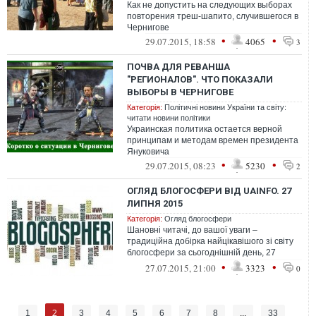
Как не допустить на следующих выборах
повторения треш-шапито, случившегося в
Чернигове
•
•
29.07.2015, 18:58
4065
3
ПОЧВА ДЛЯ РЕВАНША
"РЕГИОНАЛОВ". ЧТО ПОКАЗАЛИ
ВЫБОРЫ В ЧЕРНИГОВЕ
Категорія:
Політичні новини України та світу:
читати новини політики
Украинская политика остается верной
принципам и методам времен президента
Януковича
•
•
29.07.2015, 08:23
5230
2
ОГЛЯД БЛОГОСФЕРИ ВІД UAINFO. 27
ЛИПНЯ 2015
Категорія:
Огляд блогосфери
Шановні читачі, до вашої уваги –
традиційна добірка найцікавішого зі світу
блогосфери за сьогоднішній день, 27
липня
•
•
27.07.2015, 21:00
3323
0
2
1
3
4
5
6
7
8
...
33