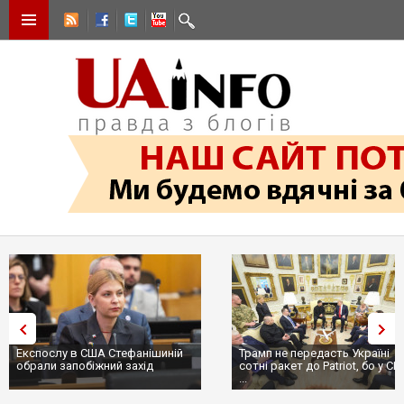
Експослу в США Стефанішиній
Трамп не передасть Україні
обрали запобіжний захід
сотні ракет до Patriot, бо у С
...