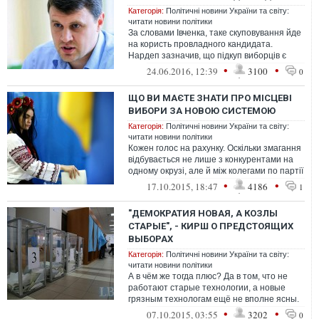
Категорія:
Політичні новини України та світу:
читати новини політики
За словами Івченка, таке скуповування йде
на користь провладного кандидата.
Нардеп зазначив, що підкуп виборців є
кримінальним злочином і карається до...
•
•
24.06.2016, 12:39
3100
0
ЩО ВИ МАЄТЕ ЗНАТИ ПРО МІСЦЕВІ
ВИБОРИ ЗА НОВОЮ СИСТЕМОЮ
Категорія:
Політичні новини України та світу:
читати новини політики
Кожен голос на рахунку. Оскільки змагання
відбувається не лише з конкурентами на
одному окрузі, але й між колегами по партії
на інших округах!
•
•
17.10.2015, 18:47
4186
1
"ДЕМОКРАТИЯ НОВАЯ, А КОЗЛЫ
СТАРЫЕ", - КИРШ О ПРЕДСТОЯЩИХ
ВЫБОРАХ
Категорія:
Політичні новини України та світу:
читати новини політики
А в чём же тогда плюс? Да в том, что не
работают старые технологии, а новые
грязным технологам ещё не вполне ясны.
И в том, что выбирают списки теперь...
•
•
07.10.2015, 03:55
3202
0