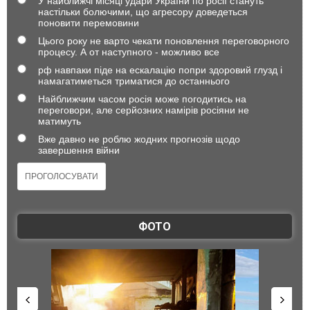
У найближчі місяці удари України по росії стануть
настільки болючими, що агресору доведеться
поновити перемовини
Цього року не варто чекати поновлення переговорного
процесу. А от наступного - можливо все
рф навпаки піде на ескалацію попри здоровий глузд і
намагатиметься триматися до останнього
Найближчим часом росія може погодитись на
переговори, але серйозних намірів росіяни не
матимуть
Вже давно не роблю жодних прогнозів щодо
завершення війни
ФОТО