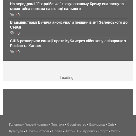
На аеродромі "Гвардійське" в окупованому Криму спалахнула
масштабна пожежа на складі пального
0
В адміністрації Вучича анонсували перший візит Зеленського до
Сербії
0
США розширили санкції проти Куби через військову співпрацю з
Росією та Китаєм
0
Loading...
Головна
•
Головні новини
•
Політика
•
Суспільство
•
Економіка
беспроводной
•
Світ
•
Культура
•
Наука
•
Історія
•
Освіта
•
Авто
•
IT
•
Здоров'я
интернет
•
Спорт
•
Фото
•