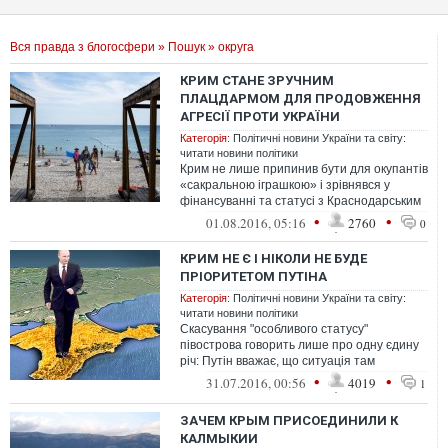
Вся правда з блогосфери
»
Пошук
» округа
КРИМ СТАНЕ ЗРУЧНИМ
ПЛАЦДАРМОМ ДЛЯ ПРОДОВЖЕННЯ
АГРЕСІЇ ПРОТИ УКРАЇНИ
Категорія:
Політичні новини України та світу:
читати новини політики
Крим не лише припинив бути для окупантів
«сакральною іграшкою» і зрівнявся у
фінансуванні та статусі з Краснодарським
краєм чи Ростовською областю, а ...
•
•
01.08.2016, 05:16
2760
0
КРИМ НЕ Є І НІКОЛИ НЕ БУДЕ
ПРІОРИТЕТОМ ПУТІНА
Категорія:
Політичні новини України та світу:
читати новини політики
Скасування "особливого статусу"
півострова говорить лише про одну єдину
річ: Путін вважає, що ситуація там
настільки стабільна, що можна послати
•
•
31.07.2016, 00:56
4019
1
цих к...
ЗАЧЕМ КРЫМ ПРИСОЕДИНИЛИ К
КАЛМЫКИИ