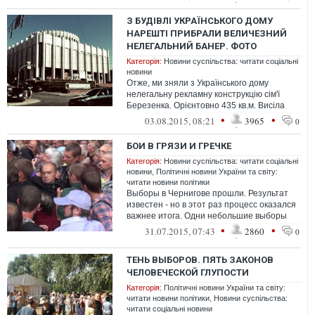
З БУДІВЛІ УКРАЇНСЬКОГО ДОМУ
НАРЕШТІ ПРИБРАЛИ ВЕЛИЧЕЗНИЙ
НЕЛЕГАЛЬНИЙ БАНЕР. ФОТО
Категорія:
Новини суспільства: читати соціальні
новини
Отже, ми зняли з Українського дому
нелегальну рекламну конструкцію сім'ї
Березенка. Орієнтовно 435 кв.м. Висіла
вона там незаконно кілька років. Під н...
•
•
03.08.2015, 08:21
3965
0
БОИ В ГРЯЗИ И ГРЕЧКЕ
Категорія:
Новини суспільства: читати соціальні
новини
,
Політичні новини України та світу:
читати новини політики
Выборы в Чернигове прошли. Результат
известен - но в этот раз процесс оказался
важнее итога. Одни небольшие выборы
поставили диагноз всей избирательно...
•
•
31.07.2015, 07:43
2860
0
ТЕНЬ ВЫБОРОВ. ПЯТЬ ЗАКОНОВ
ЧЕЛОВЕЧЕСКОЙ ГЛУПОСТИ
Категорія:
Політичні новини України та світу:
читати новини політики
,
Новини суспільства:
читати соціальні новини