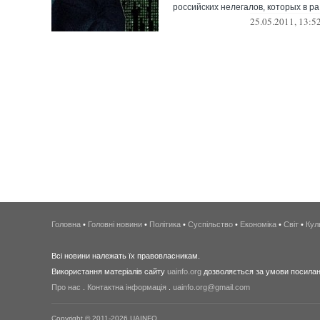
российских нелегалов, которых в ра.
25.05.2011, 13:5
Головна
•
Головні новини
•
Політика
•
Суспільство
•
Економіка
•
Світ
•
Кул
Всі новини належать їх правовласникам.
Використання матеріалів сайту
uainfo.org
дозволяється за умови посиланн
Про нас
.
Контактна інформація
.
uainfo.org@gmail.com
Copyright © 2011-2026 UAINFO.