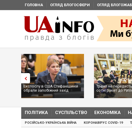
ГОЛОВНА
ОГЛЯД БЛОГОСФЕРИ
ОГЛЯД БЛОГОЖАБ
Експослу в США Стефанішиній
Трамп не передасть
обрали запобіжний захід
сотні ракет до Patri
...
ПОЛІТИКА
СУСПІЛЬСТВО
ЕКОНОМІКА
Н
РОСІЙСЬКО-УКРАЇНСЬКА ВІЙНА
КОРОНАВІРУС COVID-19