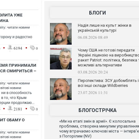
БЛОГИ
ЭЛИТА УЖЕ
ТИНА
Надія лише на культ жінки в
віту: читати новини
українській культурі
06.08.2026 08:49
торону и радостно
•
•
3
6194
0
Чому США не готові передати
Україні ліцензію на виробництв
ракет Patriot: політика, безпека 
можливі альтернативи
РЕМЯ ПРИНИМАЛИ
ТСЯ СМИРИТЬСЯ –
03.08.2026 20:24
Перспектива: ЗСУ добомблять і
віту: читати новини
всі інші склади Wildberries
світові новини
23.07.2026 11:31
 ни в способность
 в то, что Крым
ерции продолжаю...
•
•
5
2181
0
БЛОГОСТРІЧКА
ИТ ОБАМУ О
«Ми на етапі змін в армії». Є колосальна
проблема, створена минулим управління
чому втрачаємо ключові міста — інтерв'
віту: читати новини
з Погорілим (NV)
світові новини