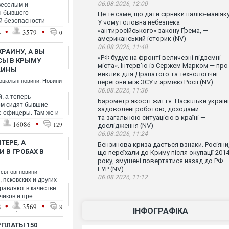
06.08.2026, 12:00
 веселым и
ы бывшего
Це те саме, що дати сірники палію-маніяку
й безопасности
У чому головна небезпека
•
•
«антиросійського» закону Ґрема, —
4
3579
0
американський історик (NV)
06.08.2026, 11:48
КРАИНУ, А ВЫ
«РФ будує на фронті величезні підземні
ОСЫ В КРЫМУ
міста». Інтерв'ю із Сержем Марком — про
АИНЫ
виклик для Драпатого та технологічні
оціальні новини
,
Новини
перегони між ЗСУ й армією Росії (NV)
06.08.2026, 11:36
, а теперь
Барометр якості життя. Наскільки україн
лом сидят бывшие
задоволені роботою, доходами
е офицеры. Там же и
та загальною ситуацією в країні —
•
16086
129
дослідження (NV)
06.08.2026, 11:24
ТЕРЕ, А
Бензинова криза дається взнаки. Росіяни
 В ГРОБАХ В
що переїхали до Криму після окупації 201
року, змушені повертатися назад до РФ 
ГУР (NV)
 світові новини
06.08.2026, 11:12
 псковских и других
равляют в качестве
иков и пре...
•
•
8
3569
8
ІНФОГРАФІКА
ПЛАТЫ 150