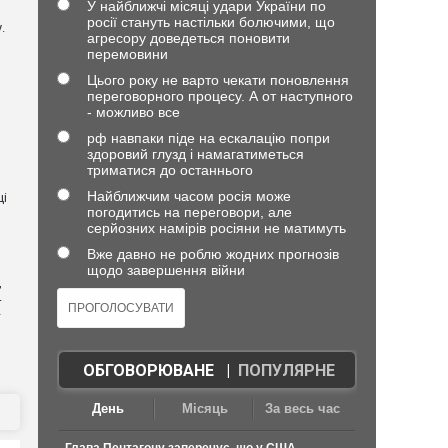
У найближчі місяці удари України по
росії стануть настільки болючими, що
.
агресору доведеться поновити
перемовини
Цього року не варто чекати поновлення
переговорного процесу. А от наступного
- можливо все
рф навпаки піде на ескалацію попри
здоровий глузд і намагатиметься
триматися до останнього
Найближчим часом росія може
ці
погодитись на переговори, але
серйозних намірів росіяни не матимуть
Вже давно не роблю жодних прогнозів
щодо завершення війни
,
4
—
ОБГОВОРЮВАНЕ
|
ПОПУЛЯРНЕ
День
Місяць
За весь час