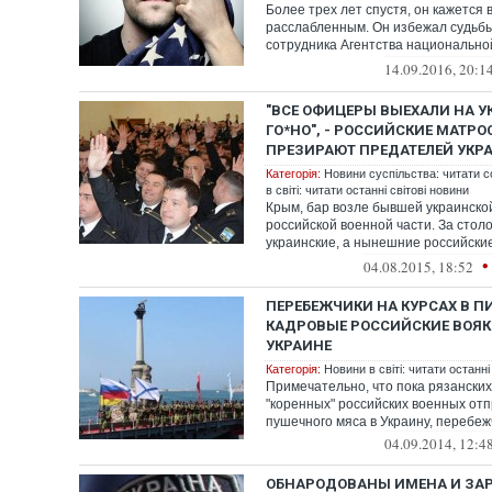
Более трех лет спустя, он кажется
расслабленным. Он избежал судьб
сотрудника Агентства национально
Брэдли Мэннинга, к...
14.09.2016, 20:1
"ВСЕ ОФИЦЕРЫ ВЫЕХАЛИ НА У
ГО*НО", - РОССИЙСКИЕ МАТР
ПРЕЗИРАЮТ ПРЕДАТЕЛЕЙ УКР
Категорія:
Новини суспільства: читати с
в світі: читати останні світові новини
Крым, бар возле бывшей украинской
российской военной части. За сто
украинские, а нынешние российски
матро...
•
04.08.2015, 18:52
ПЕРЕБЕЖЧИКИ НА КУРСАХ В ПИ
КАДРОВЫЕ РОССИЙСКИЕ ВОЯКИ
УКРАИНЕ
Категорія:
Новини в світі: читати останні
Примечательно, что пока рязанских,
"коренных" российских военных отп
пушечного мяса в Украину, перебежч
04.09.2014, 12:4
ОБНАРОДОВАНЫ ИМЕНА И ЗАР