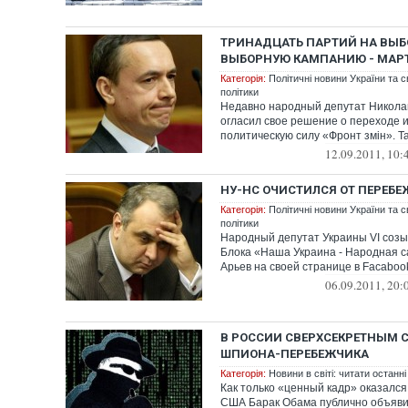
ТРИНАДЦАТЬ ПАРТИЙ НА ВЫБ
ВЫБОРНУЮ КАМПАНИЮ - МАР
Категорія:
Політичні новини України та с
політики
Недавно народный депутат Никол
огласил свое решение о переходе 
политическую силу «Фронт змін». Та
12.09.2011, 10:
НУ-НС ОЧИСТИЛСЯ ОТ ПЕРЕБ
Категорія:
Політичні новини України та с
політики
Народный депутат Украины VI созы
Блока «Наша Украина - Народная 
Арьев на своей странице в Facabook
06.09.2011, 20:
В РОССИИ СВЕРХСЕКРЕТНЫМ 
ШПИОНА-ПЕРЕБЕЖЧИКА
Категорія:
Новини в світі: читати останні
Как только «ценный кадр» оказался
США Барак Обама публично объяви