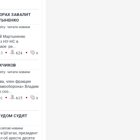
ОРАХ ЗАВАЛИТ
ТЫНЕНКО
віту: читати новини
ай Мартыненко
из НУ-НС в
кое ре...
•
•
43
624
0
ЕЖЧИКОВ
віту: читати новини
ва, член фракции
самооборона» Владим
 соо...
•
•
01
615
0
СУДОМ СУДЯТ
 світові новини
 в Штатах, президент
л об аресте десяти