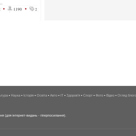
..
•
•
2
1190
2
ьтура
•
Наука
•
Історія
•
Освіта
•
Авто
•
IT
•
Здоров'я
•
Спорт
•
Фото
•
Відео
•
Огляд блог
я (для інтернет-видань - гіперпосилання).