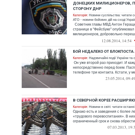
ДОНЕЦКИХ МИЛИЦИОНЕРОВ, 
СТОРОНУ ДНР
Категорія:
Новини суспільства: читати с
АТО - новини бойових дій на сході Украї
Советник главы МВД Антон Гераще
странице в "Фейсбуке" опубликовал
милиционеров, добровольно переш
ДНР
12.08.2014, 14:54
БОЙ НЕДАЛЕКО ОТ БЛОКПОСТА
Категорія:
Надзвичайні події України та с
Он уже второй раз приходит. И каж
непосредственно перед боем. Паспо
телефоне три контакта. Кстати, у ме
23.05.2014, 09:4
В СЕВЕРНОЙ КОРЕЕ РАСШИРЯЮ
Категорія:
Новини в світі: читати останні
Однако есть и заведения с более л
«трудового перевоспитания». В них
ограниченный срок и снова обрести 
07.03.2013, 19: