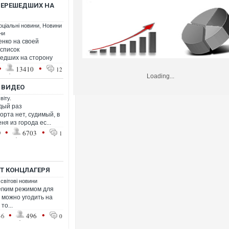
ПЕРЕШЕДШИХ НА
оціальні новини
,
Новини
ни
нко на своей
 список
едших на сторону
•
•
13410
12
Loading...
. ВИДЕО
віту.
дый раз
рта нет, судимый, в
ня из города ес...
•
•
9
6703
1
Т КОНЦЛАГЕРЯ
 світові новини
егким режимом для
 можно угодить на
то...
•
•
36
496
0