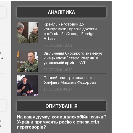
АНАЛІТИКА
Кремль не готовий до
компромісів і прагне досягти
своїх цілей війною, - Foreign
Affairs
03.08.2026 13:02
о
Звільнення Сирського знаменує
та
кінець епохи "старої гвардії" в
українській армії — NYT
23.07.2026 10:32
Повний текст резонансного
брифінга Михайла Федорова
18.07.2026 09:27
ОПИТУВАННЯ
На вашу думку, коли далекобійні санкції
м:
України примусять росію сісти за стіл
ю
переговорів?