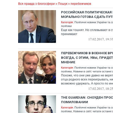
Вся правда з блогосфери
»
Пошук
» перебежчиков
РОССИЙСКАЯ ПОЛИТИЧЕСКАЯ 
МОРАЛЬНО ГОТОВА СДАТЬ ПУ
Категорія:
Політичні новини України та с
політики
Еще как тошнят. Но сплевывают в с
принимают
17.02.2017, 19:3
ПЕРЕБЕЖЧИКОВ В ВОЕННОЕ В
ВСЕГДА, С ЭТИМ, УВЫ, ПРИДЕ
МНЕНИЕ
Категорія:
Політичні новини України та с
політики
,
Новини в світі: читати останні 
Похоже, что они уже давно не верят
отца родного всех переигрывать, ни
возможно удержать. А просто по ин
17.02.2017, 18:2
THE GUARDIAN: СНОУДЕН ПРОС
ПОМИЛОВАНИИ
Категорія:
Політичні новини України та с
політики
,
Новини в світі: читати останні 