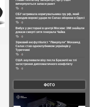
Глава Пентагону заперечує, що у США
вичерпуються запаси ракет
0
СБУ затримала коригувальника гру рф, який
наводив ворожі удари по Силах оборони в Одесі
0
Вибух у ресторані в центрі Москви: ЗМІ знайшли
докази смерті зятя генерала Чайка
0
Зірковий ексфутболіст "Ліверпуля" Мохамед
Салах став одноклубником українців у
Туреччині
0
США анулювали візу посла Бразилії на тлі
загострення дипломатичного конфлікту
0
ФОТО