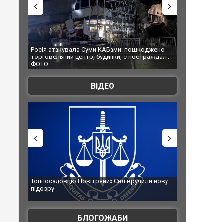
Росія атакувала Суми КАБами: пошкоджено
Українські надзвичай
торговельний центр, будинки, є постраждалі.
під час ліквідації ма
ФОТО
Франції
ВІДЕО
Топпосадовцю Повітряних Сил вручили нову
Сили оборони урази
підозру
губернатор регіону 
атаку. ВІДЕО
БЛОГОЖАБИ