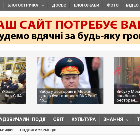
БЛОГОСТРІЧКА
ДОСЬЄ
БЛОГОЖАБИ
ФОТО
ВІДЕО
 Україні
Вибух у ресторані в Москві:
Вибух у Мос
ot, бо у США
ціллю був головком ВКС Росії,
загиблими: 
пр...
ресторан...
АДЗВИЧАЙНІ ПОДІЇ
СВІТ
КУЛЬТУРА
ЗНАННЯ
ТАРИФИ
ПОДВИГИ УКРАЇНЦІВ