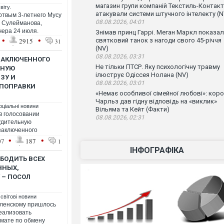
магазин групи компаній Текстиль-Контакт
віту.
атакували системи штучного інтелекту (N
ртвым 3-летнего Мусу
08.08.2026, 04:01
а Сулейманова,
чера 24 июля.
Знімав принц Гаррі. Меган Маркл показа
•
•
2915
святковий танок з нагоди свого 45-річчя
31
(NV)
08.08.2026, 03:31
ЗАКЛЮЧЕННОГО
Не тільки ПТСР. Яку психологічну травму
ЬНУЮ
ілюструє Одіссея Нолана (NV)
ЗУ И
08.08.2026, 03:01
 ПОПРАВКИ
«Немає особливої сімейної любові»: кор
Чарльз дав гідну відповідь на «виклик»
оціальні новини
Вільяма та Кейт (Факти)
в голосовании
08.08.2026, 02:31
удительную
заключенного
•
•
07
187
1
ІНФОГРАФІКА
БОДИТЬ ВСЕХ
ННЫХ,
 – ПОСОЛ
 світові новини
ленскому пришлось
еализовать
мате по обмену