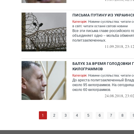
ПИСЬМА ПУТИНУ ИЗ УКРАИНС
Категорія:
Новини суспільства: читати с
в світі: читати останні світові новини
Все эти письма главе российского г
объединяет одно – мольба обменят
политзаключенных.
11.09.2018, 23:1
БАЛУХ ЗА ВРЕМЯ ГОЛОДОВКИ П
КИЛОГРАММОВ
Категорія:
Новини суспільства: читати с
До ареста политзаключенный Влад
около 95 килограммов. На сегодняш
около 60 килограммов.
24.08.2018, 23:0
1
2
3
4
5
6
7
8