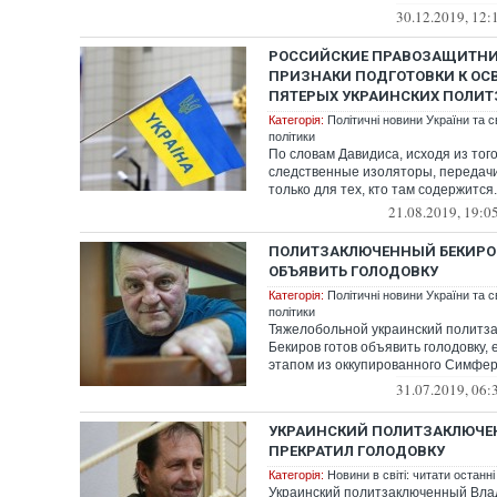
удерживаемы...
30.12.2019, 12:
РОССИЙСКИЕ ПРАВОЗАЩИТНИ
ПРИЗНАКИ ПОДГОТОВКИ К О
ПЯТЕРЫХ УКРАИНСКИХ ПОЛИ
Категорія:
Політичні новини України та с
політики
По словам Давидиса, исходя из того
следственные изоляторы, передач
только для тех, кто там содержится.
21.08.2019, 19:0
ПОЛИТЗАКЛЮЧЕННЫЙ БЕКИРО
ОБЪЯВИТЬ ГОЛОДОВКУ
Категорія:
Політичні новини України та с
політики
Тяжелобольной украинский политз
Бекиров готов объявить голодовку, 
этапом из оккупированного Симфе
в Красноперек...
31.07.2019, 06:
УКРАИНСКИЙ ПОЛИТЗАКЛЮЧЕ
ПРЕКРАТИЛ ГОЛОДОВКУ
Категорія:
Новини в світі: читати останні
Украинский политзаключенный Вла