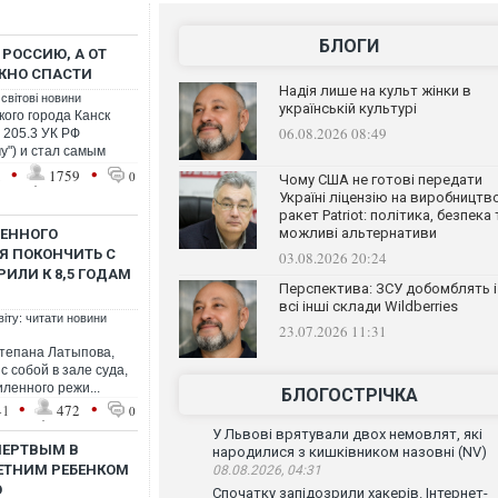
БЛОГИ
 РОССИЮ, А ОТ
ОЖНО СПАСТИ
Надія лише на культ жінки в
 світові новини
українській культурі
кого города Канск
06.08.2026 08:49
 205.3 УК РФ
у") и стал самым
•
•
1
1759
0
Чому США не готові передати
Україні ліцензію на виробництв
ракет Patriot: політика, безпека 
можливі альтернативи
ЧЕННОГО
Я ПОКОНЧИТЬ С
03.08.2026 20:24
РИЛИ К 8,5 ГОДАМ
Перспектива: ЗСУ добомблять і
всі інші склади Wildberries
віту: читати новини
23.07.2026 11:31
тепана Латыпова,
 собой в зале суда,
иленного режи...
БЛОГОСТРІЧКА
•
•
41
472
0
У Львові врятували двох немовлят, які
МЕРТВЫМ В
народилися з кишківником назовні (NV)
ЛЕТНИМ РЕБЕНКОМ
08.08.2026, 04:31
О
Спочатку запідозрили хакерів. Інтернет-