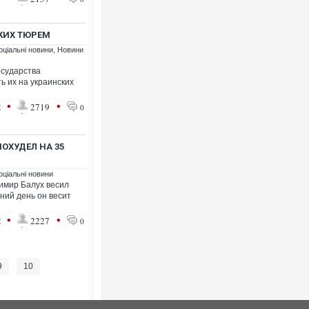
КИХ ТЮРЕМ
оціальні новини
,
Новини
осударства
ь их на украинских
•
•
2
2719
0
ОХУДЕЛ НА 35
оціальні новини
имир Балух весил
ний день он весит
•
•
2
2227
0
9
10