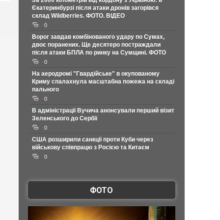
За 2000 кілометрів від кордону з Україною: в
Єкатеринбурзі після атаки дронів загорівся
склад Wildberries. ФОТО. ВІДЕО
0
Ворог завдав комбінованого удару по Сумах,
двоє поранених. Ще десятеро постраждали
після атаки БПЛА по ринку на Сумщині. ФОТО
0
На аеродромі "Гвардійське" в окупованому
Криму спалахнула масштабна пожежа на складі
пального
0
В адміністрації Вучича анонсували перший візит
Зеленського до Сербії
0
США розширили санкції проти Куби через
військову співпрацю з Росією та Китаєм
0
ФОТО