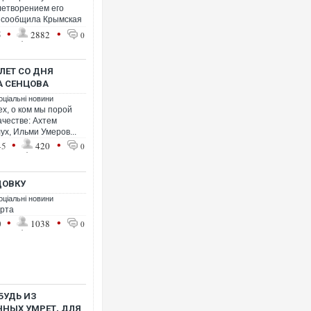
влетворением его
, сообщила Крымская
•
•
5
2882
0
ЛЕТ СО ДНЯ
А СЕНЦОВА
Ворог завдав комбінованого удару
оціальні новини
двоє поранених. Ще десятеро по
ех, о ком мы порой
після атаки БПЛА по ринку на Сумщ
ачестве: Ахтем
ух, Ильми Умеров...
•
•
45
420
0
ДОВКУ
оціальні новини
арта
•
•
0
1038
0
Вже вивели на тести: Ferrari готує
позашляховика Purosangue. ВІДЕО
БУДЬ ИЗ
НЫХ УМРЕТ, ДЛЯ