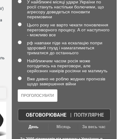
У найближчі місяці удари України по
росії стануть настільки болючими, що
V)
агресору доведеться поновити
перемовини
ла
Цього року не варто чекати поновлення
переговорного процесу. А от наступного
- можливо все
рф навпаки піде на ескалацію попри
здоровий глузд і намагатиметься
триматися до останнього
оль
Найближчим часом росія може
погодитись на переговори, але
серйозних намірів росіяни не матимуть
Вже давно не роблю жодних прогнозів
щодо завершення війни
ОБГОВОРЮВАНЕ
|
ПОПУЛЯРНЕ
День
Місяць
За весь час