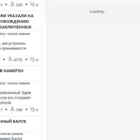
•
•
10
240
0
Loading...
КИ УКАЗАЛИ НА
СВОБОЖДЕНИЮ
ТЗАКЛЮЧЕННЫХ
віту: читати новини
, как устроены
и принимаются
•
•
5
4376
0
В НАМЕРЕН
віту: читати новини
аключенный Эдем
если его отправят
рополя
•
•
33
340
0
ННЫЙ БАЛУХ
 світові новини
димир Балух