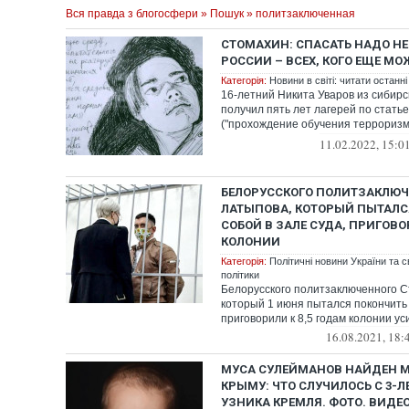
Вся правда з блогосфери
»
Пошук
» политзаключенная
СТОМАХИН: СПАСАТЬ НАДО НЕ
РОССИИ – ВСЕХ, КОГО ЕЩЕ М
Категорія:
Новини в світі: читати останні
16-летний Никита Уваров из сибирс
получил пять лет лагерей по статье
("прохождение обучения терроризм
мол...
11.02.2022, 15:0
БЕЛОРУССКОГО ПОЛИТЗАКЛЮ
ЛАТЫПОВА, КОТОРЫЙ ПЫТАЛС
СОБОЙ В ЗАЛЕ СУДА, ПРИГОВО
КОЛОНИИ
Категорія:
Політичні новини України та с
політики
Белорусского политзаключенного С
который 1 июня пытался покончить с
приговорили к 8,5 годам колонии ус
16.08.2021, 18:
МУСА СУЛЕЙМАНОВ НАЙДЕН 
КРЫМУ: ЧТО СЛУЧИЛОСЬ С 3-
УЗНИКА КРЕМЛЯ. ФОТО. ВИДЕ