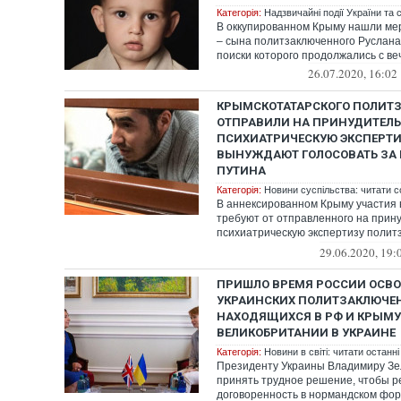
Категорія:
Надзвичайні події України та с
В оккупированном Крыму нашли ме
– сына политзаключенного Руслан
поиски которого продолжались с ве
26.07.2020, 16:02
КРЫМСКОТАТАРСКОГО ПОЛИТ
ОТПРАВИЛИ НА ПРИНУДИТЕЛ
ПСИХИАТРИЧЕСКУЮ ЭКСПЕРТИ
ВЫНУЖДАЮТ ГОЛОСОВАТЬ ЗА
ПУТИНА
Категорія:
Новини суспільства: читати с
В аннексированном Крыму участия 
требуют от отправленного на прин
психиатрическую экспертизу полит
Сейтумера Сейтум...
29.06.2020, 19:
ПРИШЛО ВРЕМЯ РОССИИ ОСВО
УКРАИНСКИХ ПОЛИТЗАКЛЮЧЕ
НАХОДЯЩИХСЯ В РФ И КРЫМУ
ВЕЛИКОБРИТАНИИ В УКРАИНЕ
Категорія:
Новини в світі: читати останні
Президенту Украины Владимиру Зе
принять трудное решение, чтобы р
договоренность в нормандском фор