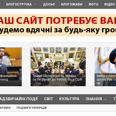
БЛОГОСТРІЧКА
ДОСЬЄ
БЛОГОЖАБИ
ФОТО
ВІДЕО
ефанішиній
Трамп не передасть Україні
Вибух у рес
захід
сотні ракет до Patriot, бо у США
ціллю був г
...
пр...
АДЗВИЧАЙНІ ПОДІЇ
СВІТ
КУЛЬТУРА
ЗНАННЯ
ТАРИФИ
ПОДВИГИ УКРАЇНЦІВ