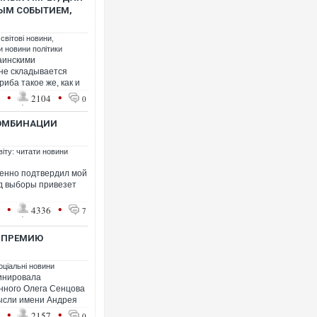
НЫМ СОБЫТИЕМ,
 світові новини
,
ти новини політики
раинскими
не складывается
иба такое же, как и
•
•
1
2104
0
КОМБИНАЦИИ
віту: читати новини
венно подтвердил мой
од выборы привезет
•
•
1
4336
7
 ПРЕМИЮ
оціальні новини
инировала
енного Олега Сенцова
ысли имени Андрея
•
•
1
2157
0