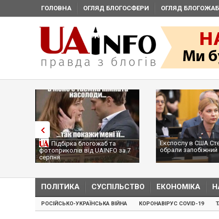
ГОЛОВНА
ОГЛЯД БЛОГОСФЕРИ
ОГЛЯД БЛОГОЖАБ
Експослу в США Ст
Підбірка блогожаб та
обрали запобіжний 
фотоприколів від UAINFO за 7
серпня
ПОЛІТИКА
СУСПІЛЬСТВО
ЕКОНОМІКА
Н
РОСІЙСЬКО-УКРАЇНСЬКА ВІЙНА
КОРОНАВІРУС COVID-19