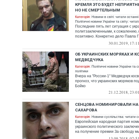
КРЕМЛЯ ЭТО БУДЕТ НЕПРИЯТ
НО НЕ СМЕРТЕЛЬНЫМ
Категорія:
Новини в світі: читати останні
Політичні новини України та світу: чита
Последние пять лет ситуация с ук
политзаключенными, к сожалению, 
позитивно. Конкретно дело Павла Гр
дела д...
30.01.2019, 17:1
ОБ УКРАИНСКИХ МОРЯКАХ И 
МЕДВЕДЧУКА
Категорія:
Політичні новини України та с
політики
Вчера на "России-1" Медведчук кос
прогноз, что украинских моряков п
Бойко
21.12.2018, 23:0
СЕНЦОВА НОМИНИРОВАЛИ НА
САХАРОВА
Категорія:
Новини суспільства: читати с
Европейская народная партия ном
украинского политического заключ
на получение премии За свободу м
Сахаро...
13.09.2018, 02:5