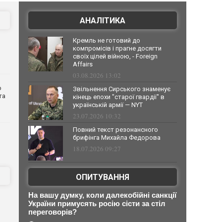
АНАЛІТИКА
Кремль не готовий до
компромісів і прагне досягти
своїх цілей війною, - Foreign
Affairs
03.08.2026 13:02
о
Звільнення Сирського знаменує
та
кінець епохи "старої гвардії" в
українській армії — NYT
23.07.2026 10:32
Повний текст резонансного
брифінга Михайла Федорова
18.07.2026 09:27
ОПИТУВАННЯ
На вашу думку, коли далекобійні санкції
України примусять росію сісти за стіл
переговорів?