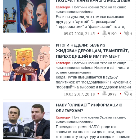
ПОЗОРА ПЛАНЕТАРНОГО МАСШТАБА
Категорія:
Політичні новини України та світу:
читати новини політики
Если вы думали, что там все называют
друг друга "хунтой", "агрессорами",
"террористами" и "фашистами", то это,
мягко говоря, не так.
•
•
09.07.2020, 21:45
9190
5
ИТОГИ НЕДЕЛИ: БЕЗВИЗ
ЖИДОБАНДЕРОВЦАМ, ТРАМПГЕЙТ,
ПЕРЕХОДЯЩИЙ В ИМПИЧМЕНТ
Категорія:
Політичні новини України та світу:
читати новини політики
,
Новини в світі: читати
останні світові новини
Когда Путин вмешивается в судьбу
политиков: от "поздравлений" Януковича с
"победой" на выборах и поддержки Марин
Ле Пен, и до "поддержки" Трампа, карь...
•
•
19.05.2017, 20:18
3978
0
НАБУ "СЛИВАЕТ" ИНФОРМАЦИЮ
ОЛИГАРХАМ?
Категорія:
Політичні новини України та світу:
читати новини політики
Последнее время НАБУ вроде как
занимается полезным дело, тем, ради
которого эту структуру и создали - поимке