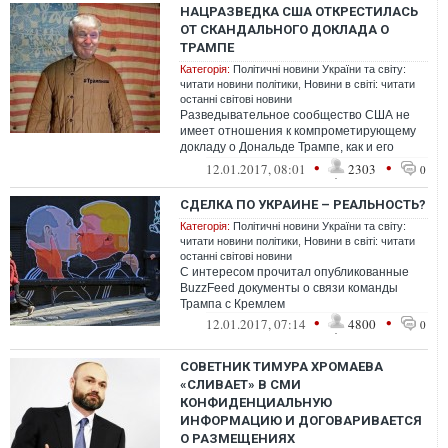
НАЦРАЗВЕДКА США ОТКРЕСТИЛАСЬ
ОТ СКАНДАЛЬНОГО ДОКЛАДА О
ТРАМПЕ
Категорія:
Політичні новини України та світу:
читати новини політики
,
Новини в світі: читати
останні світові новини
Разведывательное сообщество США не
имеет отношения к компрометирующему
докладу о Дональде Трампе, как и его
утечке, заявил глава американской
•
•
12.01.2017, 08:01
2303
0
нацразве...
СДЕЛКА ПО УКРАИНЕ – РЕАЛЬНОСТЬ?
Категорія:
Політичні новини України та світу:
читати новини політики
,
Новини в світі: читати
останні світові новини
С интересом прочитал опубликованные
BuzzFeed документы о связи команды
Трампа с Кремлем
•
•
12.01.2017, 07:14
4800
0
CОВЕТНИК ТИМУРА ХРОМАЕВА
«СЛИВАЕТ» В СМИ
КОНФИДЕНЦИАЛЬНУЮ
ИНФОРМАЦИЮ И ДОГОВАРИВАЕТСЯ
О РАЗМЕЩЕНИЯХ