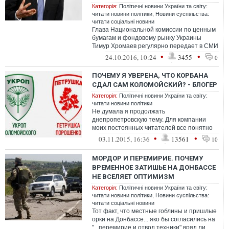
Категорія:
Політичні новини України та світу:
читати новини політики
,
Новини суспільства:
читати соціальні новини
Глава Национальной комиссии по ценным
бумагам и фондовому рынку Украины
Тимур Хромаев регулярно передает в СМИ
конфиденциальную информацию комиссии
•
•
24.10.2016, 10:24
3455
0
в ...
ПОЧЕМУ Я УВЕРЕНА, ЧТО КОРБАНА
СДАЛ САМ КОЛОМОЙСКИЙ? - БЛОГЕР
Категорія:
Політичні новини України та світу:
читати новини політики
Не думала я продолжать
днепропетровскую тему. Для компании
моих постоянных читателей все понятно
уже из предыдущего поста, но поскольку
•
•
03.11.2015, 16:36
13561
10
появилось мног...
МОРДОР И ПЕРЕМИРИЕ. ПОЧЕМУ
ВРЕМЕННОЕ ЗАТИШЬЕ НА ДОНБАССЕ
НЕ ВСЕЛЯЕТ ОПТИМИЗМ
Категорія:
Політичні новини України та світу:
читати новини політики
,
Новини суспільства:
читати соціальні новини
Тот факт, что местные гоблины и пришлые
орки на Донбассе... яко бы согласились на
"...перемирие и отвод техники" вряд ли