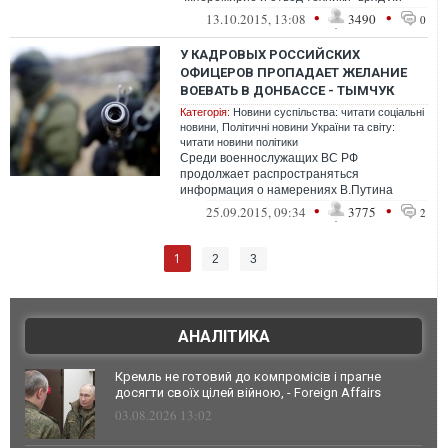
способен кого-либо обнадёжит...
•
•
13.10.2015, 13:08
3490
0
У КАДРОВЫХ РОССИЙСКИХ
ОФИЦЕРОВ ПРОПАДАЕТ ЖЕЛАНИЕ
ВОЕВАТЬ В ДОНБАССЕ - ТЫМЧУК
Категорія:
Новини суспільства: читати соціальні
новини
,
Політичні новини України та світу:
читати новини політики
Среди военнослужащих ВС РФ
продолжает распространяться
информация о намерениях В.Путина
«слить ДНР и ЛНР». Отмечается снижение
•
•
25.09.2015, 09:34
3775
2
желания кадровых офицер...
1
2
3
АНАЛІТИКА
Кремль не готовий до компромісів і прагне
досягти своїх цілей війною, - Foreign Affairs
03.08.2026 13:02