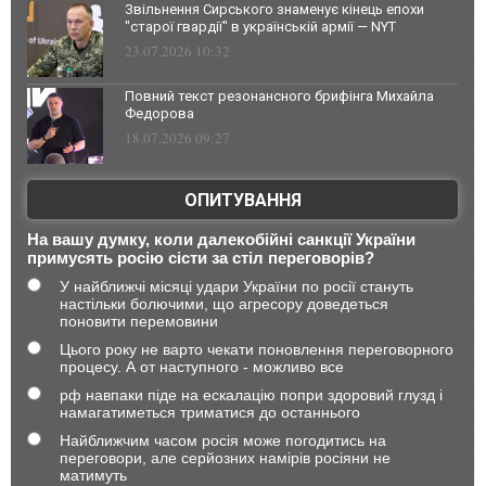
Звільнення Сирського знаменує кінець епохи
"старої гвардії" в українській армії — NYT
23.07.2026 10:32
Повний текст резонансного брифінга Михайла
Федорова
18.07.2026 09:27
ОПИТУВАННЯ
На вашу думку, коли далекобійні санкції України
примусять росію сісти за стіл переговорів?
У найближчі місяці удари України по росії стануть
настільки болючими, що агресору доведеться
поновити перемовини
Цього року не варто чекати поновлення переговорного
процесу. А от наступного - можливо все
рф навпаки піде на ескалацію попри здоровий глузд і
намагатиметься триматися до останнього
Найближчим часом росія може погодитись на
переговори, але серйозних намірів росіяни не
матимуть