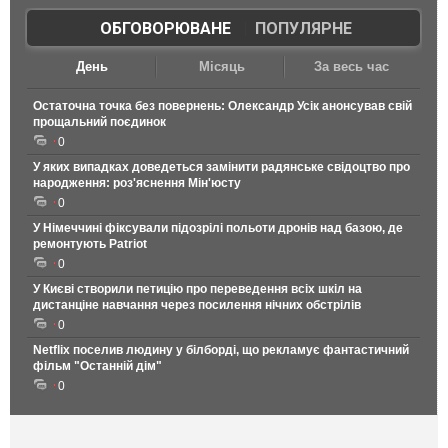
ОБГОВОРЮВАНЕ
|
ПОПУЛЯРНЕ
День
Місяць
За весь час
Остаточна точка без повернень: Олександр Усік анонсував свій
прощальний поєдинок
0
У яких випадках доведеться замінити радянське свідоцтво про
народження: роз'яснення Мін'юсту
0
У Німеччині фіксували підозрілі польоти дронів над базою, де
ремонтують Patriot
0
У Києві створили петицію про переведення всіх шкіл на
дистанціне навчання через посилення нічних обстрілів
0
Netflix поселив людину у білборді, що рекламує фантастичний
фільм "Останній дім"
0