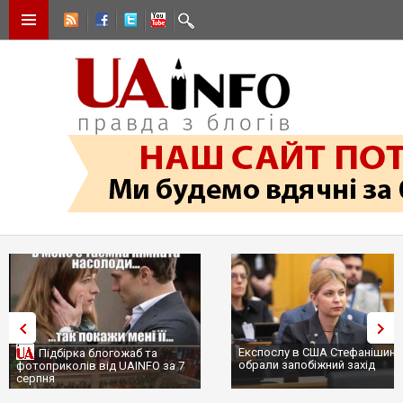
Експослу в США Стефанішині
Підбірка блогожаб та
обрали запобіжний захід
фотоприколів від UAINFO за 7
серпня