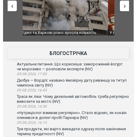
ькість
У парламенті Косово прем'єра закидали яйцями
Приїхав за
до українс
зіркового 
БЛОГОСТРІЧКА
Актуальне питання. Що корисніше: заморожений йогурт
чи морозиво — розповіли експерти (NV)
09.08.2026, 17:00
Дюбуа — Вордлі: названо ймовірну дату реваншу за титул
чемпіона світу (NV)
09.08.2026, 16:45
Траса як ліки. Чому дизельний автомобіль треба регулярно
вивозити за місто (NV)
09.08.2026, 16:30
«Нутриціолог вживав регулярно». Стало відомо, як кокаїн
опинився в допінг-пробі Паркера (NV)
09.08.2026, 16:15
Три продукти, які варто викидати одразу після закінчення
терміну придатності (NV)