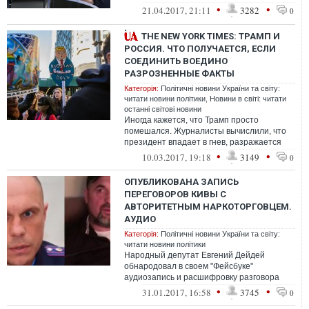
коррупционеров
•
•
21.04.2017, 21:11
3282
0
THE NEW YORK TIMES: ТРАМП И
РОССИЯ. ЧТО ПОЛУЧАЕТСЯ, ЕСЛИ
СОЕДИНИТЬ ВОЕДИНО
РАЗРОЗНЕННЫЕ ФАКТЫ
Категорія:
Політичні новини України та світу:
читати новини політики
,
Новини в світі: читати
останні світові новини
Иногда кажется, что Трамп просто
помешался. Журналисты вычислили, что
президент впадает в гнев, разражается
тирадами и сыплет угрозами в адрес
•
•
10.03.2017, 19:18
3149
0
расслед...
ОПУБЛИКОВАНА ЗАПИСЬ
ПЕРЕГОВОРОВ КИВЫ С
АВТОРИТЕТНЫМ НАРКОТОРГОВЦЕМ.
АУДИО
Категорія:
Політичні новини України та світу:
читати новини політики
Народный депутат Евгений Дейдей
обнародовал в своем "Фейсбуке"
аудиозапись и расшифровку разговора
якобы Ильи Кивы, когда он занимал
•
•
31.01.2017, 16:58
3745
0
должность руковод...