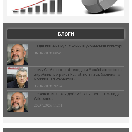
БЛОГИ
Надія лише на культ жінки в українській культурі
06.08.2026 08:49
Чому США не готові передати Україні ліцензію на
виробництво ракет Patriot: політика, безпека та
можливі альтернативи
03.08.2026 20:24
Перспектива: ЗСУ добомблять і всі інші склади
Wildberries
23.07.2026 11:31