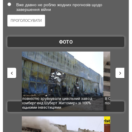
Вже давно не роблю жодних прогнозів щодо
завершення війни
ФОТО
 завод
В Одесі та Харкові різко зросла кількість
Ворог завд
 100%
постраждалих від обстрілу РФ
двоє пора
ВІДЕО
після атак