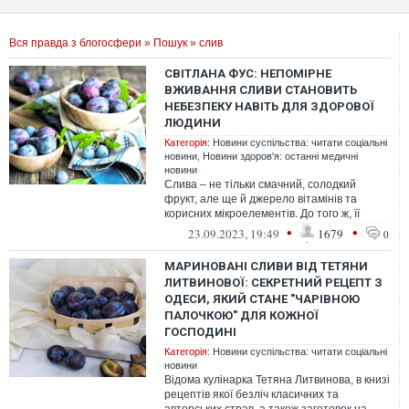
Вся правда з блогосфери
»
Пошук
» слив
СВІТЛАНА ФУС: НЕПОМІРНЕ
ВЖИВАННЯ СЛИВИ СТАНОВИТЬ
НЕБЕЗПЕКУ НАВІТЬ ДЛЯ ЗДОРОВОЇ
ЛЮДИНИ
Категорія:
Новини суспільства: читати соціальні
новини
,
Новини здоров'я: останні медичні
новини
Слива – не тільки смачний, солодкий
фрукт, але ще й джерело вітамінів та
корисних мікроелементів. До того ж, її
можна додавати в різні страви, починаю...
•
•
23.09.2023, 19:49
1679
0
МАРИНОВАНІ СЛИВИ ВІД ТЕТЯНИ
ЛИТВИНОВОЇ: СЕКРЕТНИЙ РЕЦЕПТ З
ОДЕСИ, ЯКИЙ СТАНЕ "ЧАРІВНОЮ
ПАЛОЧКОЮ" ДЛЯ КОЖНОЇ
ГОСПОДИНІ
Категорія:
Новини суспільства: читати соціальні
новини
Відома кулінарка Тетяна Литвинова, в книзі
рецептів якої безліч класичних та