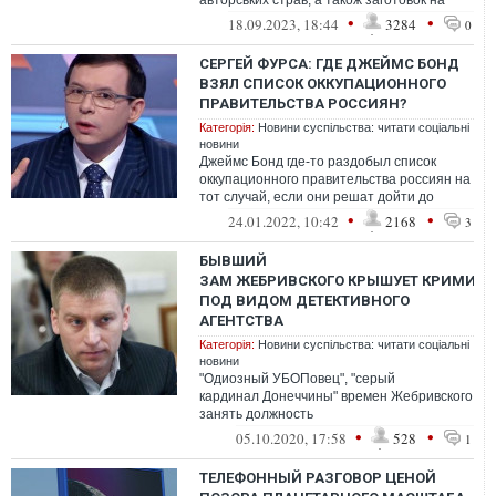
авторських страв, а також заготовок на
зиму, розповіла, як готує маринова...
•
•
18.09.2023, 18:44
3284
0
СЕРГЕЙ ФУРСА: ГДЕ ДЖЕЙМС БОНД
ВЗЯЛ СПИСОК ОККУПАЦИОННОГО
ПРАВИТЕЛЬСТВА РОССИЯН?
Категорія:
Новини суспільства: читати соціальні
новини
Джеймс Бонд где-то раздобыл список
оккупационного правительства россиян на
тот случай, если они решат дойти до
Киева и думают, что у них это получится...
•
•
24.01.2022, 10:42
2168
3
БЫВШИЙ
ЗАМ ЖЕБРИВСКОГО КРЫШУЕТ КРИМИН
ПОД ВИДОМ ДЕТЕКТИВНОГО
АГЕНТСТВА
Категорія:
Новини суспільства: читати соціальні
новини
"Одиозный УБОПовец", "серый
кардинал Донеччины" времен Жебривского Вик
занять должность
главы Нацполиции Украины.
•
•
05.10.2020, 17:58
528
1
ТЕЛЕФОННЫЙ РАЗГОВОР ЦЕНОЙ