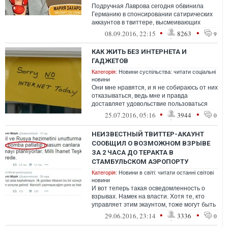
Подручная Лаврова сегодня обвинила
Германию в спонсировании сатирических
аккаунтов в твиттере, высмеивающих
российские власти
•
•
08.09.2016, 22:15
8263
9
КАК ЖИТЬ БЕЗ ИНТЕРНЕТА И
ГАДЖЕТОВ
Категорія:
Новини суспільства: читати соціальні
новини
Они мне нравятся, и я не собираюсь от них
отказываться, ведь мне и правда
доставляет удовольствие пользоваться
технологиями и общаться - но всему
•
•
25.07.2016, 05:16
3944
0
долж...
НЕИЗВЕСТНЫЙ ТВИТТЕР-АКАУНТ
СООБЩИЛ О ВОЗМОЖНОМ ВЗРЫВЕ
ЗА 2 ЧАСА ДО ТЕРАКТА В
СТАМБУЛЬСКОМ АЭРОПОРТУ
Категорія:
Новини в світі: читати останні світові
новини
И вот теперь такая осведомленность о
взрывах. Намек на власти. Хотя те, кто
управляет этим экаунтом, тоже могут быть
организаторами теракта. У основно...
•
•
29.06.2016, 23:14
3336
0