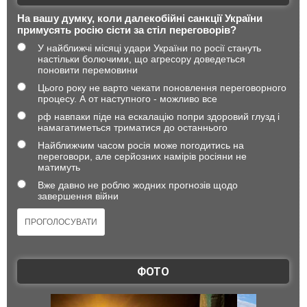
На вашу думку, коли далекобійні санкції України
примусять росію сісти за стіл переговорів?
У найближчі місяці удари України по росії стануть
настільки болючими, що агресору доведеться
поновити перемовини
Цього року не варто чекати поновлення переговорного
процесу. А от наступного - можливо все
рф навпаки піде на ескалацію попри здоровий глузд і
намагатиметься триматися до останнього
Найближчим часом росія може погодитись на
переговори, але серйозних намірів росіяни не
матимуть
Вже давно не роблю жодних прогнозів щодо
завершення війни
ФОТО