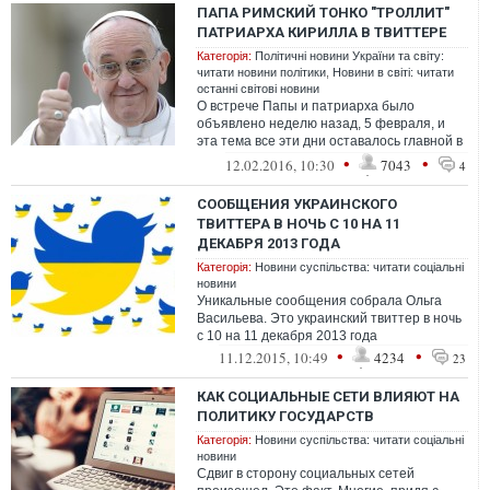
ПАПА РИМСКИЙ ТОНКО "ТРОЛЛИТ"
ПАТРИАРХА КИРИЛЛА В ТВИТТЕРЕ
Категорія:
Політичні новини України та світу:
читати новини політики
,
Новини в світі: читати
останні світові новини
О встрече Папы и патриарха было
объявлено неделю назад, 5 февраля, и
эта тема все эти дни оставалось главной в
информационной повестке РПЦ МП
•
•
12.02.2016, 10:30
7043
4
СООБЩЕНИЯ УКРАИНСКОГО
ТВИТТЕРА В НОЧЬ С 10 НА 11
ДЕКАБРЯ 2013 ГОДА
Категорія:
Новини суспільства: читати соціальні
новини
Уникальные сообщения собрала Ольга
Васильева. Это украинский твиттер в ночь
с 10 на 11 декабря 2013 года
•
•
11.12.2015, 10:49
4234
23
КАК СОЦИАЛЬНЫЕ СЕТИ ВЛИЯЮТ НА
ПОЛИТИКУ ГОСУДАРСТВ
Категорія:
Новини суспільства: читати соціальні
новини
Сдвиг в сторону социальных сетей