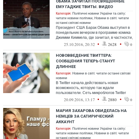
ОБАМА ЗАЧИТАЛ ПОСВЯЩЕННЫЕ
ЕМУ ГАДКИЕ ТВИТЫ. ВИДЕО
Категорія:
Політичні новини України та світу:
читати новини політики
,
Новини в світі: читати
останні світові новини
Президент США Барак Обама выступил в
понедельник вечером в программе комика
Джимми Киммела, где зачитал, в частности,
посвященные ему злопыхательские ...
•
•
25.10.2016, 20:32
2628
0
НОВОВВЕДЕНИЕ ТВИТТЕРА:
СООБЩЕНИЯ ТЕПЕРЬ СТАНУТ
ДЛИННЕЕ
Категорія:
Новини в світі: читати останні світові
новини
В Twitter начала действовать новая
возможность, которую так ждали
пользователи. Сеть микроблогов Twitter
ослабила ограничения на длину одного
•
•
20.09.2016, 13:17
2880
0
сообщени...
МАРИЯ ЗАХАРОВА ОБИДЕЛАСЬ НА
НЕМЦЕВ ЗА САТИРИЧЕСКИЙ
АККАУНТ
Категорія:
Політичні новини України та світу:
читати новини політики
,
Новини в світі: читати
останні світові новини