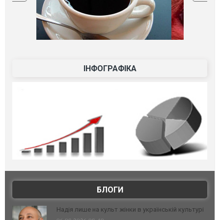
ІНФОГРАФІКА
БЛОГИ
Надія лише на культ жінки в українській культурі