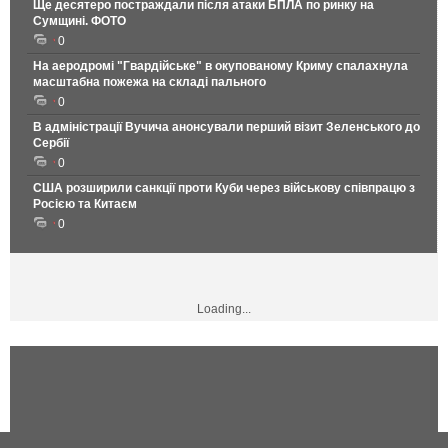
Ще десятеро постраждали після атаки БПЛА по ринку на
Сумщині. ФОТО
0
На аеродромі "Гвардійське" в окупованому Криму спалахнула
масштабна пожежа на складі пального
0
В адміністрації Вучича анонсували перший візит Зеленського до
Сербії
0
США розширили санкції проти Куби через військову співпрацю з
Росією та Китаєм
0
Loading...