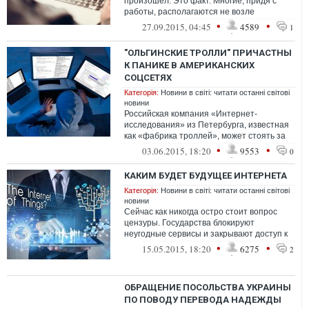
произошел. Это факт. Многие, придя с
работы, располагаются не возле
телевизора, а у компьютера. Соцсети
•
•
27.09.2015, 04:45
4589
1
предполагают ...
"ОЛЬГИНСКИЕ ТРОЛЛИ" ПРИЧАСТНЫ
К ПАНИКЕ В АМЕРИКАНСКИХ
СОЦСЕТЯХ
Категорія:
Новини в світі: читати останні світові
новини
Российская компания «Интернет-
исследования» из Петербурга, известная
как «фабрика троллей», может стоять за
серией провокаций в американских
•
•
03.06.2015, 18:20
9553
0
социальны...
КАКИМ БУДЕТ БУДУЩЕЕ ИНТЕРНЕТА
Категорія:
Новини в світі: читати останні світові
новини
Сейчас как никогда остро стоит вопрос
цензуры. Государства блокируют
неугодные сервисы и закрывают доступ к
блогам, удаляют статьи с критикой власти
•
•
15.05.2015, 18:20
6275
2
ОБРАЩЕНИЕ ПОСОЛЬСТВА УКРАИНЫ
ПО ПОВОДУ ПЕРЕВОДА НАДЕЖДЫ