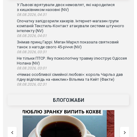
У Львові врятували двох немовлят, які народилися
з кишківником назовні (NV)
08.08.2026, 04:31
Спочатку запідозрили хакерів. Інтернет-магазин групи
компаній Текстиль-Контакт атакували системи штучного
інтелекту (NV)
08.08.2026, 04:01
Знімав принц Гаррі. Меган Маркл показала святковий
танок з нагоди свого 45-річчя (NV)
08.08.2026, 03:31
Не тільки ПТСР. Яку психологічну травму ілюструє Одіссея
Нолана (NV)
08.08.2026, 03:01
«Немає особливої сімейної любові»: король Чарльз дав
гідну відповідь на «виклик» Вільяма та Кейт (Факти)
08.08.2026, 02:31
БЛОГОЖАБИ