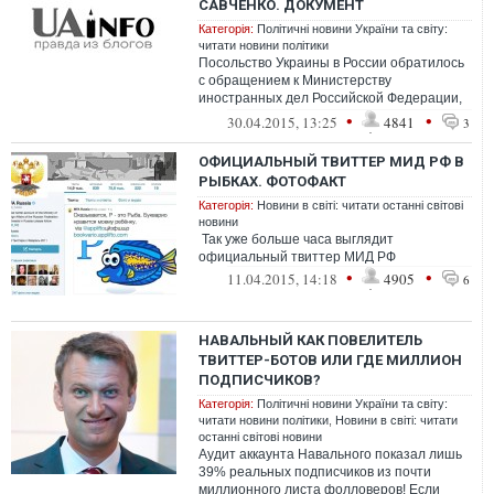
САВЧЕНКО. ДОКУМЕНТ
Категорія:
Політичні новини України та світу:
читати новини політики
Посольство Украины в России обратилось
с обращением к Министерству
иностранных дел Российской Федерации,
касающимся этапирования Надежды
•
•
30.04.2015, 13:25
4841
3
Савченко. Адв...
ОФИЦИАЛЬНЫЙ ТВИТТЕР МИД РФ В
РЫБКАХ. ФОТОФАКТ
Категорія:
Новини в світі: читати останні світові
новини
Так уже больше часа выглядит
официальный твиттер МИД РФ
•
•
11.04.2015, 14:18
4905
6
НАВАЛЬНЫЙ КАК ПОВЕЛИТЕЛЬ
ТВИТТЕР-БОТОВ ИЛИ ГДЕ МИЛЛИОН
ПОДПИСЧИКОВ?
Категорія:
Політичні новини України та світу:
читати новини політики
,
Новини в світі: читати
останні світові новини
Аудит аккаунта Навального показал лишь
39% реальных подписчиков из почти
миллионного листа фолловеров! Если