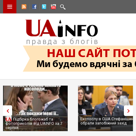
Експослу в США Стефанішині
Підбірка блогожаб та
обрали запобіжний захід
фотоприколів від UAINFO за 7
серпня