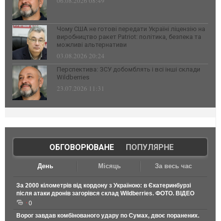
06.08.2026 08:49
Чому США не готові передати Україні ліцензію на
виробництво ракет Patriot: політика, безпека та
можливі альтернативи
03.08.2026 20:24
Перспектива: ЗСУ добомблять і всі інші склади
Wildberries
23.07.2026 11:31
ОБГОВОРЮВАНЕ
|
ПОПУЛЯРНЕ
День
Місяць
За весь час
За 2000 кілометрів від кордону з Україною: в Єкатеринбурзі
після атаки дронів загорівся склад Wildberries. ФОТО. ВІДЕО
0
Ворог завдав комбінованого удару по Сумах, двоє поранених.