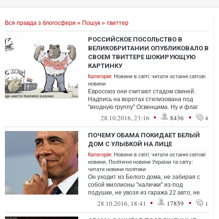
Вся правда з блогосфери
»
Пошук
» твиттер
РОССИЙСКОЕ ПОСОЛЬСТВО В
ВЕЛИКОБРИТАНИИ ОПУБЛИКОВАЛО В
СВОЕМ ТВИТТЕРЕ ШОКИРУЮЩУЮ
КАРТИНКУ
Категорія:
Новини в світі: читати останні світові
новини
Евросоюз они считают стадом свиней.
Надпись на воротах стилизована под
"входную группу" Освенцима. Ну и флаг
ЛГБТ над всем этим - типа контрольный в
•
•
28.10.2016, 23:16
8436
4
г...
ПОЧЕМУ ОБАМА ПОКИДАЕТ БЕЛЫЙ
ДОМ С УЛЫБКОЙ НА ЛИЦЕ
Категорія:
Новини в світі: читати останні світові
новини
,
Політичні новини України та світу:
читати новини політики
Он уходит из Белого дома, не забирая с
собой миллионы "налички" из-под
подушки, не увозя из гаража 22 авто, не
унося подмышкой 100 наручных часов,
•
•
28.10.2016, 18:41
17859
1
кол...