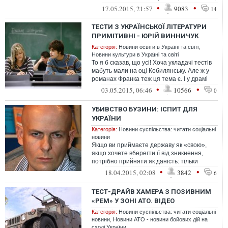
технологии, кадры учителей, мон...
•
•
17.05.2015, 21:57
9083
14
ТЕСТИ З УКРАЇНСЬКОЇ ЛІТЕРАТУРИ
ПРИМІТИВНІ - ЮРІЙ ВИННИЧУК
Категорія:
Новини освіти в Україні та світі
,
Новини культури в Україні та світі
То я б сказав, що усі! Хоча укладачі тестів
мабуть мали на оці Кобилянську. Але ж у
романах Франка теж ця тема є. І у драмі
Лесі Українки "Бояриня". І...
•
•
03.05.2015, 06:46
10566
0
УБИВСТВО БУЗИНИ: ІСПИТ ДЛЯ
УКРАЇНИ
Категорія:
Новини суспільства: читати соціальні
новини
Якщо ви приймаєте державу як «свою»,
якщо хочете вберегти її від зникнення,
потрібно прийняти як даність: тільки
держава може мати монополію на насиль...
•
•
18.04.2015, 02:08
3842
6
ТЕСТ-ДРАЙВ ХАМЕРА З ПОЗИВНИМ
«РЕМ» У ЗОНІ АТО. ВІДЕО
Категорія:
Новини суспільства: читати соціальні
новини
,
Новини АТО - новини бойових дій на
сході України