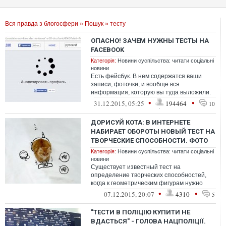
Вся правда з блогосфери
»
Пошук
» тесту
ОПАСНО! ЗАЧЕМ НУЖНЫ ТЕСТЫ НА
FACEBOOK
Категорія:
Новини суспільства: читати соціальні
новини
Есть фейсбук. В нем содержатся ваши
записи, фоточки, и вообще вся
информация, которую вы туда выложили.
Кто у вас друзья, какие у них контакты и о
•
•
31.12.2015, 05:25
194464
10
чем...
ДОРИСУЙ КОТА: В ИНТЕРНЕТЕ
НАБИРАЕТ ОБОРОТЫ НОВЫЙ ТЕСТ НА
ТВОРЧЕСКИЕ СПОСОБНОСТИ. ФОТО
Категорія:
Новини суспільства: читати соціальні
новини
Существует известный тест на
определение творческих способностей,
когда к геометрическим фигурам нужно
дорисовать различные элементы или
•
•
07.12.2015, 20:07
4310
5
оформить их в...
"ТЕСТИ В ПОЛІЦІЮ КУПИТИ НЕ
ВДАСТЬСЯ" - ГОЛОВА НАЦПОЛІЦІЇ.