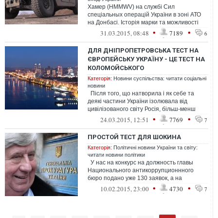
Хамер (HMMWV) на службі Сил
спеціальных операцій України в зоні АТО
на Донбасі. Історія марки та можливості
машини
•
•
31.03.2015, 08:48
7189
6
ДЛЯ ДНІПРОПЕТРОВСЬКА ТЕСТ НА
ЄВРОПЕЙСЬКУ УКРАЇНУ - ЦЕ ТЕСТ НА
КОЛОМОЙСЬКОГО
Категорія:
Новини суспільства: читати соціальні
новини
Після того, що натворила і як себе та
деякі частини України ізолювала від
цивілізованого світу Росія, більш-менш
зрозуміло, що про Європу від ...
•
•
24.03.2015, 12:51
7769
7
ПРОСТОЙ ТЕСТ ДЛЯ ШОКИНА
Категорія:
Політичні новини України та світу:
читати новини політики
У нас на конкурс на должность главы
Национального антикоррупционнного
бюро подано уже 130 заявок, а на
руководство Генпрокуратурой нашелся
•
•
10.02.2015, 23:00
4730
7
тол...