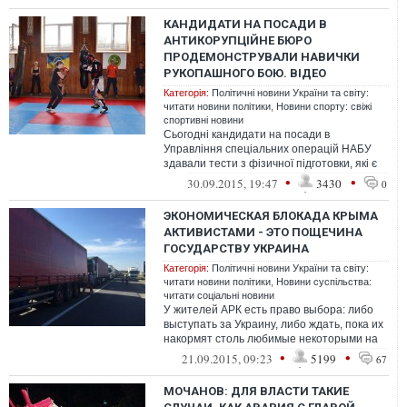
КАНДИДАТИ НА ПОСАДИ В
АНТИКОРУПЦІЙНЕ БЮРО
ПРОДЕМОНСТРУВАЛИ НАВИЧКИ
РУКОПАШНОГО БОЮ. ВІДЕО
Категорія:
Політичні новини України та світу:
читати новини політики
,
Новини спорту: свіжі
спортивні новини
Сьогодні кандидати на посади в
Управління спеціальних операцій НАБУ
здавали тести з фізичної підготовки, які є
обов'язковими для всіх, незалежно від с...
•
•
30.09.2015, 19:47
3430
0
ЭКОНОМИЧЕСКАЯ БЛОКАДА КРЫМА
АКТИВИСТАМИ - ЭТО ПОЩЕЧИНА
ГОСУДАРСТВУ УКРАИНА
Категорія:
Політичні новини України та світу:
читати новини політики
,
Новини суспільства:
читати соціальні новини
У жителей АРК есть право выбора: либо
выступать за Украину, либо ждать, пока их
накормят столь любимые некоторыми на
полуострове "зеленые человечки".
•
•
21.09.2015, 09:23
5199
67
МОЧАНОВ: ДЛЯ ВЛАСТИ ТАКИЕ