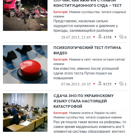
СЛУЧАИ, КАК АВАРИЯ С ГЛАВОЙ
КОНСТИТУЦИОННОГО СУДА – ТЕСТ
Категорія:
Новини суспільства: читати соціальні
новини
Представляю, насколько сильно
ощущается напряжение и давление у
бригады, занимающейся разбором
обстоятельств по делу о ДТП в Полтавской
•
•
28.07.2015, 23:45
4358
0
области, в кот...
ПСИХОЛОГИЧЕСКИЙ ТЕСТ ПУТИНА.
ВИДЕО
Категорія:
Новини в світі: читати останні світові
новини
Как известно, именно после успешной
сдачи этого теста Путин пошел на
повышение
•
•
07.06.2015, 10:35
9155
2
СДАЧА ЗНО ПО УКРАИНСКОМУ
ЯЗЫКУ СТАЛА НАСТОЯЩЕЙ
КАТАСТРОФОЙ
Категорія:
Новини освіти в Україні та світі
,
Новини суспільства: читати соціальні новини
Раз уж пошла такая волна на реформы, то
самое время кардинально изменить все 5
элементов системы образования: контент,