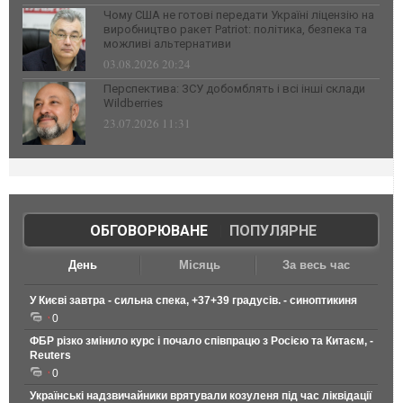
Чому США не готові передати Україні ліцензію на
виробництво ракет Patriot: політика, безпека та
можливі альтернативи
03.08.2026 20:24
Перспектива: ЗСУ добомблять і всі інші склади
Wildberries
23.07.2026 11:31
ОБГОВОРЮВАНЕ
|
ПОПУЛЯРНЕ
День
Місяць
За весь час
У Києві завтра - сильна спека, +37+39 градусів. - синоптикиня
0
ФБР різко змінило курс і почало співпрацю з Росією та Китаєм, -
Reuters
0
Українські надзвичайники врятували козуленя під час ліквідації