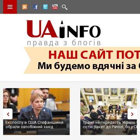
Експослу в США Стефанішиній
Трамп не передасть Україні
обрали запобіжний захід
сотні ракет до Patriot, бо у С
...