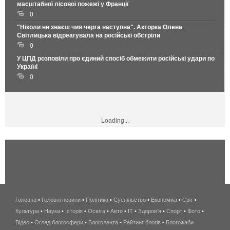
масштабної лісової пожежі у Франції
0
"Ніколи не знаєш чия черга наступна". Акторка Олена
Світлицька відреагувала на російські обстріли
0
У ЦПД розповіли про єдиний спосіб обмежити російські удари по
Україні
0
Loading...
Головна
•
Головні новини
•
Політика
•
Суспільство
•
Економіка
беспроводной
•
Світ
•
Культура
•
Наука
•
Історія
•
Освіта
•
Авто
•
IT
•
Здоров'я
интернет
•
Спорт
•
Фото
•
Відео
•
Огляд блогосфери
•
Блоголента
•
Рейтинг блогів
киев
•
Блогожаби