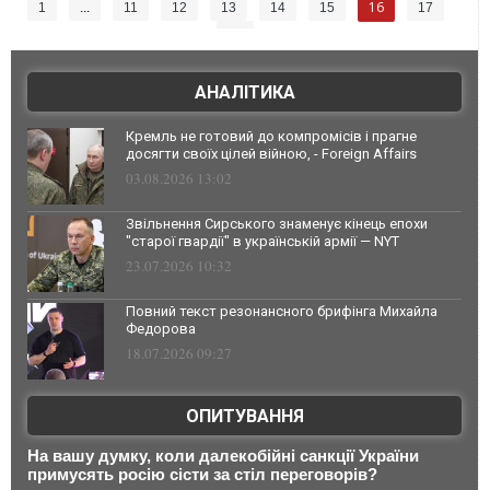
16
1
...
11
12
13
14
15
17
18
АНАЛІТИКА
Кремль не готовий до компромісів і прагне
досягти своїх цілей війною, - Foreign Affairs
03.08.2026 13:02
Звільнення Сирського знаменує кінець епохи
"старої гвардії" в українській армії — NYT
23.07.2026 10:32
Повний текст резонансного брифінга Михайла
Федорова
18.07.2026 09:27
ОПИТУВАННЯ
На вашу думку, коли далекобійні санкції України
примусять росію сісти за стіл переговорів?