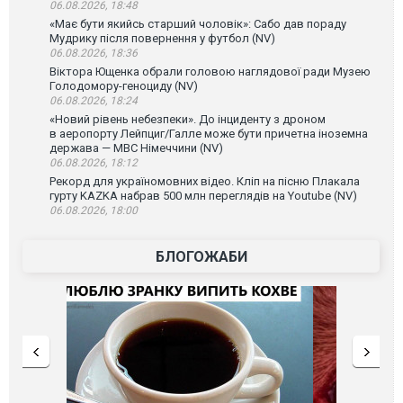
06.08.2026, 18:48
«Має бути якийсь старший чоловік»: Сабо дав пораду
Мудрику після повернення у футбол (NV)
06.08.2026, 18:36
Віктора Ющенка обрали головою наглядової ради Музею
Голодомору-геноциду (NV)
06.08.2026, 18:24
«Новий рівень небезпеки». До інциденту з дроном
в аеропорту Лейпциг/Галле може бути причетна іноземна
держава — МВС Німеччини (NV)
06.08.2026, 18:12
Рекорд для україномовних відео. Кліп на пісню Плакала
гурту KAZKA набрав 500 млн переглядів на Youtube (NV)
06.08.2026, 18:00
БЛОГОЖАБИ