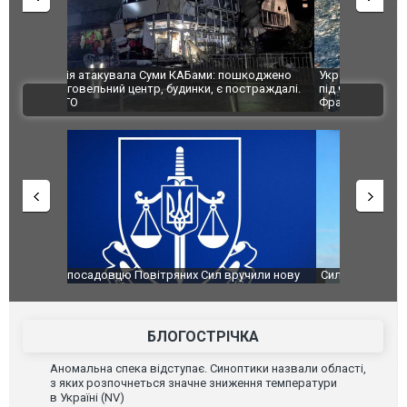
шкоджено
Українські надзвичайники врятували козуленя
СБУ за спр
траждалі.
під час ліквідації масштабної лісової пожежі у
Болгарії з
ВІДЕО
Франції
ФОТО
чили нову
Сили оборони уразили Ярославський НПЗ:
Неймар вла
губернатор регіону заявив про наймасштабнішу
"Сантоса".
атаку. ВІДЕО
БЛОГОСТРІЧКА
Аномальна спека відступає. Синоптики назвали області,
з яких розпочнеться значне зниження температури
в Україні (NV)