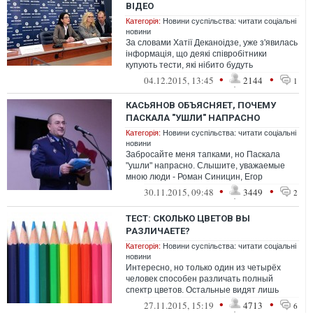
ВІДЕО
Категорія:
Новини суспільства: читати соціальні
новини
За словами Хатії Деканоідзе, уже з'явилась
інформація, що деякі співробітники
купують тести, які нібито будуть
використовуватись під час переатестації...
•
•
04.12.2015, 13:45
2144
1
КАСЬЯНОВ ОБЪЯСНЯЕТ, ПОЧЕМУ
ПАСКАЛА "УШЛИ" НАПРАСНО
Категорія:
Новини суспільства: читати соціальні
новини
Забросайте меня тапками, но Паскала
"ушли" напрасно. Слышите, уважаемые
мною люди - Роман Синицин, Егор
Соболев, Сергей Хаджинов – вы неправы.
•
•
30.11.2015, 09:48
3449
2
Да, ест...
ТЕСТ: СКОЛЬКО ЦВЕТОВ ВЫ
РАЗЛИЧАЕТЕ?
Категорія:
Новини суспільства: читати соціальні
новини
Интересно, но только один из четырёх
человек способен различать полный
спектр цветов. Остальные видят лишь
искажённую картинку. Пройдите простой
•
•
27.11.2015, 15:19
4713
6
тест,...