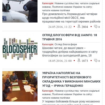
Категорія:
Новини суспільства: читати соціальні
новини
,
Політичні новини України та світу:
читати новини політики
Про домовленість Нормандської четвірки
щодо поліційної місії ОБСЄ, яка
працюватиме на території окремих районів
Донецької та Луганської областей, зроз...
•
•
24.05.2016, 11:22
2804
0
ОГЛЯД БЛОГОСФЕРИ ВІД UAINFO. 18
ТРАВНЯ 2016
Категорія:
Огляд блогосфери
Шановні читачі, до вашої уваги –
традиційна добірка найцікавішого зі світу
блогосфери за сьогоднішній день, 18
травня
•
•
18.05.2016, 21:00
1873
0
УКРАЇНА НАПОЛЯГАЄ НА
ПРІОРИТЕТНОСТІ БЕЗПЕКОВОГО
СКЛАДНИКА У ВИКОНАННІ МІНСЬКИХ
УГОД – ІРИНА ГЕРАЩЕНКО
Категорія:
Новини суспільства: читати соціальні
новини
,
Політичні новини України та світу:
читати новини політики
У тюрмах бойовиків більше року незаконно