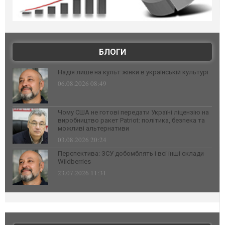
БЛОГИ
Надія лише на культ жінки в українській культурі
06.08.2026 08:49
Чому США не готові передати Україні ліцензію на
виробництво ракет Patriot: політика, безпека та
можливі альтернативи
03.08.2026 20:24
Перспектива: ЗСУ добомблять і всі інші склади
Wildberries
23.07.2026 11:31