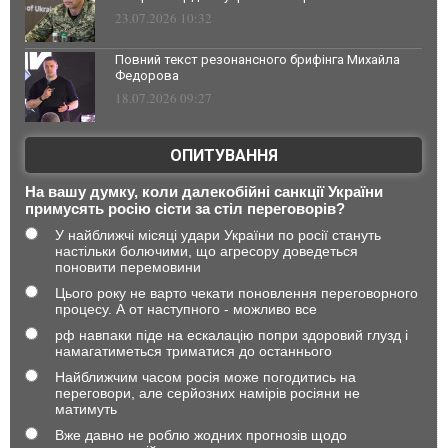
23.07.2026 10:32
Повний текст резонансного брифінга Михайла
Федорова
18.07.2026 09:27
ОПИТУВАННЯ
На вашу думку, коли далекобійні санкції України
примусять росію сісти за стіл переговорів?
У найближчі місяці удари України по росії стануть
настільки болючими, що агресору доведеться
поновити перемовини
Цього року не варто чекати поновлення переговорного
процесу. А от наступного - можливо все
рф навпаки піде на ескалацію попри здоровий глузд і
намагатиметься триматися до останнього
Найближчим часом росія може погодитись на
переговори, але серйозних намірів росіяни не
матимуть
Вже давно не роблю жодних прогнозів щодо