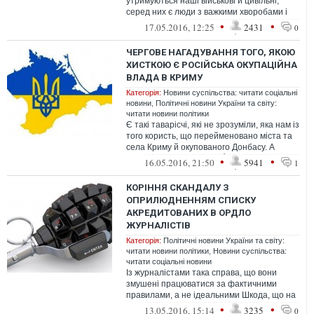
утримуються наші військові й цивільні,
серед них є люди з важкими хворобами і
пораненнями, вони мають бути зв...
•
•
17.05.2016, 12:25
2431
0
ЧЕРГОВЕ НАГАДУВАННЯ ТОГО, ЯКОЮ
ХИСТКОЮ Є РОСІЙСЬКА ОКУПАЦІЙНА
ВЛАДА В КРИМУ
Категорія:
Новини суспільства: читати соціальні
новини
,
Політичні новини України та світу:
читати новини політики
Є такі таварісчі, які не зрозуміли, яка нам із
того користь, що перейменовано міста та
села Криму й окупованого Донбасу. А
користь така, що тепер Ґуґл...
•
•
16.05.2016, 21:50
5941
1
КОРІННЯ СКАНДАЛУ З
ОПРИЛЮДНЕННЯМ СПИСКУ
АКРЕДИТОВАНИХ В ОРДЛО
ЖУРНАЛІСТІВ
Категорія:
Політичні новини України та світу:
читати новини політики
,
Новини суспільства:
читати соціальні новини
Із журналістами така справа, що вони
змушені працюватися за фактичними
правилами, а не ідеальними Шкода, що на
початках конфлікту в світових організац...
•
•
13.05.2016, 15:14
3235
0