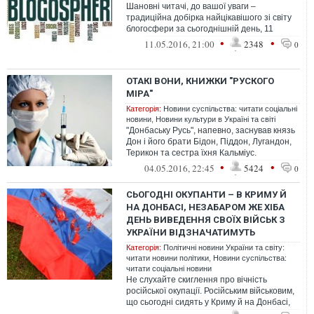
Шановні читачі, до вашої уваги –
традиційна добірка найцікавішого зі світу
блогосфери за сьогоднішній день, 11
травня
•
•
11.05.2016, 21:00
2348
0
ОТАКІ ВОНИ, КНИЖКИ "РУСКОГО
МІРА"
Категорія:
Новини суспільства: читати соціальні
новини
,
Новини культури в Україні та світі
"Донбаську Русь", напевно, заснував князь
Дон і його брати Бідон, Піддон, Лугандон,
Терикон та сестра їхня Кальміус.
Підозрюю, що "главная угроза" для...
•
•
04.05.2016, 22:45
5424
0
СЬОГОДНІ ОКУПАНТИ – В КРИМУ Й
НА ДОНБАСІ, НЕЗАБАРОМ ЖЕ ХІБА
ДЕНЬ ВИВЕДЕННЯ СВОЇХ ВІЙСЬК З
УКРАЇНИ ВІДЗНАЧАТИМУТЬ
Категорія:
Політичні новини України та світу:
читати новини політики
,
Новини суспільства:
читати соціальні новини
Не слухайте скиглення про вічність
російської окупації. Російським військовим,
що сьогодні сидять у Криму й на Донбасі,
залишать можливість святкувати...