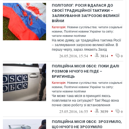
ПОЛІТОЛОГ: РОСІЯ ВДАЛАСЯ ДО
СВОЄЇ ТРАДИЦІЙНОЇ ТАКТИКИ –
ЗАЛЯКУВАННЯ ЗАГРОЗОЮ ВЕЛИКОЇ
ВІЙНИ
Категорія:
Новини суспільства: читати соціальні
новини
,
Політичні новини України та світу:
читати новини політики
На мою думку, це традиційна тактика Росії
– залякування загрозою великої війни. В
першу чергу, зараз лякають Захід
напередодні саміту Великої сімки та...
•
•
26.05.2016, 15:54
3814
0
ПОЛІЦІЙНА МІСІЯ ОБСЄ: ПОКИ ДАЛІ
РОЗМОВ НІЧОГО НЕ ПІДЕ –
БРИГИНЕЦЬ
Категорія:
Новини суспільства: читати соціальні
новини
,
Політичні новини України та світу:
читати новини політики
Чи може така місія в принципі якось
повпливати на ситуацію? Так! Якщо вона
почне свою роботу зі встановлення
спостереження (а краще контролю) над
•
•
25.05.2016, 16:55
3039
0
росі...
ПОЛІЦІЙНА МІСІЯ ОБСЄ: ЗРОЗУМІЛО,
ЩО НІЧОГО НЕ ЗРОЗУМІЛО