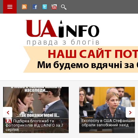
Експослу в США Стефанішині
Підбірка блогожаб та
обрали запобіжний захід
фотоприколів від UAINFO за 7
серпня