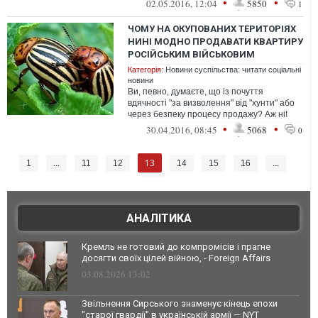
•
•
02.05.2016, 12:04
5850
1
ЧОМУ НА ОКУПОВАНИХ ТЕРИТОРІЯХ
НИНІ МОДНО ПРОДАВАТИ КВАРТИРУ
РОСІЙСЬКИМ ВІЙСЬКОВИМ
Категорія:
Новини суспільства: читати соціальні
новини
Ви, певно, думаєте, що із почуття
вдячності "за визволення" від "хунти" або
через безпеку процесу продажу? Аж ні!
Секрет мені вчора відкрив один перес...
•
•
30.04.2016, 08:45
5068
0
13
1
...
11
12
14
15
16
...
23
АНАЛІТИКА
Кремль не готовий до компромісів і прагне
досягти своїх цілей війною, - Foreign Affairs
03.08.2026 13:02
Звільнення Сирського знаменує кінець епохи
"старої гвардії" в українській армії — NYT