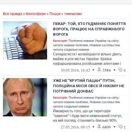
Вся правда з блогосфери
»
Пошук
» тимчасово
ПЕКАР: ТОЙ, ХТО ПІДМІНЯЄ ПОНЯТТЯ
ВОРОГА, ПРАЦЮЄ НА СПРАВЖНЬОГО
ВОРОГА
Категорія:
Політичні новини України та світу:
читати новини політики
,
Новини суспільства:
читати соціальні новини
Сепаратисти і колаборанти вільно діють
майже в усіх містах України. Країна
нафарширована російськими агентами і
людьми всяких медведчуків. Російська а...
•
•
30.05.2016, 16:42
3584
0
УЖЕ НЕ "КРУТИЙ ПАЦАН" ПУТІН,
ПОЛІЦІЙНА МІСІЯ ОБСЄ Й НІКОМУ НЕ
ПОТРІБНИЙ ДОНБАС
Категорія:
Політичні новини України та світу:
читати новини політики
,
Новини суспільства:
читати соціальні новини
Ймовірність того, що ця територія
"зависне" і буде мати невизнаний статус,
на мій погляд, становить близько 90%.
Ніхто не хоче брати на себе відповіда...
•
•
27.05.2016, 09:15
6809
2