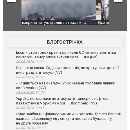
дом та
Вже вивели на тести: Ferrari готує оновлення
Вийшов тре
позашляховика Purosangue. ВІДЕО
фільму "Аф
БЛОГОСТРІЧКА
Ексміністри трьох країн закликали ЄС негайно взяти під
контроль заморожені активи Росії — ЗМІ (NV)
08.08.2026, 21:30
Серпнева спека. Садівник розповів, як врятувати врожай
винограду від посухи (NV)
08.08.2026, 21:15
«Подивіться на Роналду»: Усик назвав головний чинник
своїх успіхів (NV)
08.08.2026, 21:00
Україна погодилась не атакувати танкери з нафтою
Казахстану в Чорному морі — Bloomberg (NV)
08.08.2026, 20:45
«Має найбільше фінансових можливостей». Тренер Баварії
назвав найсильнішу лігу світу та поставив Бундеслігу
на друге місце (NV)
08.08.2026, 20:30