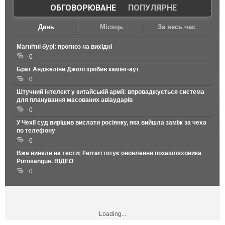
ОБГОВОРЮВАНЕ
|
ПОПУЛЯРНЕ
День
Місяць
За весь час
Магнітні бурі: прогноз на вихідні
0
Брат Анджеліни Джолі зробив камінг-аут
0
Штучний інтелект у китайській армії: впроваджується система
для планування масованих авіаударів
0
У Чехії суд вирішив вислати росіянку, яка вийшла заміж за чеха
по телефону
0
Вже вивели на тести: Ferrari готує оновлення позашляховика
Purosangue. ВІДЕО
0
Loading...