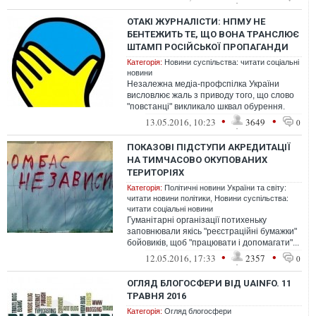
ОТАКІ ЖУРНАЛІСТИ: НПМУ НЕ
БЕНТЕЖИТЬ ТЕ, ЩО ВОНА ТРАНСЛЮЄ
ШТАМП РОСІЙСЬКОЇ ПРОПАГАНДИ
Категорія:
Новини суспільства: читати соціальні
новини
Незалежна медіа-профспілка України
висловлює жаль з приводу того, що слово
"повстанці" викликало шквал обурення.
Розумієте – шкодують лише через реакц...
•
•
13.05.2016, 10:23
3649
0
ПОКАЗОВІ ПІДСТУПИ АКРЕДИТАЦІЇ
НА ТИМЧАСОВО ОКУПОВАНИХ
ТЕРИТОРІЯХ
Категорія:
Політичні новини України та світу:
читати новини політики
,
Новини суспільства:
читати соціальні новини
Гуманітарні організації потихеньку
заповнювали якісь "реєстраційні бумажки"
бойовиків, щоб "працювати і допомагати"...
Результат: їхня діяльність все ...
•
•
12.05.2016, 17:33
2357
0
ОГЛЯД БЛОГОСФЕРИ ВІД UAINFO. 11
ТРАВНЯ 2016
Категорія:
Огляд блогосфери