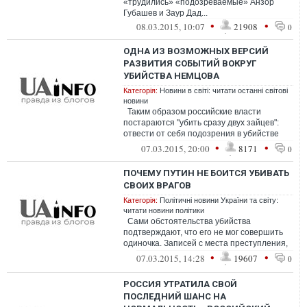
«трудились» «подозреваемые» Анзор
Губашев и Заур Дад...
•
•
08.03.2015, 10:07
21908
0
ОДНА ИЗ ВОЗМОЖНЫХ ВЕРСИЙ
РАЗВИТИЯ СОБЫТИЙ ВОКРУГ
УБИЙСТВА НЕМЦОВА
Категорія:
Новини в світі: читати останні світові
новини
Таким образом российские власти
постараются "убить сразу двух зайцев":
отвести от себя подозрения в убийстве
Немцова и обвинить украинцев в ор...
•
•
07.03.2015, 20:00
8171
0
ПОЧЕМУ ПУТИН НЕ БОИТСЯ УБИВАТЬ
СВОИХ ВРАГОВ
Категорія:
Політичні новини України та світу:
читати новини політики
Сами обстоятельства убийства
подтверждают, что его не мог совершить
одиночка. Записей с места преступления,
которые можно было бы использовать...
•
•
07.03.2015, 14:28
19607
0
РОССИЯ УТРАТИЛА СВОЙ
ПОСЛЕДНИЙ ШАНС НА