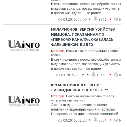
В сети появилось несколько обработанных
видеоматериалов, позволяющих уточнить
и дополнить сделанные ранее
наблюдения
•
•
06.03.2015, 09:00
8752
0
ИЛЛАРИОНОВ: ВЕРСИЯ УБИЙСТВА
НЕМЦОВА, ПОКАЗАННАЯ ПО
«ПЕРВОМУ КАНАЛУ», ОКАЗАЛАСЬ
ФАЛЬШИВКОЙ. ВИДЕО
Категорія:
Новини в світі: читати останні світові
новини
В сети появилось несколько обработанных
видеоматериалов, позволяющих уточнить
и дополнить сделанные ранее
наблюдения
•
•
05.03.2015, 20:05
10580
0
КРЕМЛЬ ПРИНЯЛ РЕШЕНИЕ
ЛИКВИДИРОВАТЬ ДНР С ЛНР?
Категорія:
Політичні новини України та світу:
читати новини політики
Этот вывод напрашивается после
появления видеопризнания «партизан
Новороссии» из диверсионно-шпионской
разведгруппы «Русич», к...
•
•
05.03.2015, 02:27
7004
0