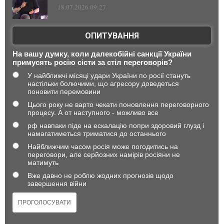
18.07.2026 09:27
ОПИТУВАННЯ
На вашу думку, коли далекобійні санкції України
примусять росію сісти за стіл переговорів?
У найближчі місяці удари України по росії стануть
настільки болючими, що агресору доведеться
поновити перемовини
Цього року не варто чекати поновлення переговорного
процесу. А от наступного - можливо все
рф навпаки піде на ескалацію попри здоровий глузд і
намагатиметься триматися до останнього
Найближчим часом росія може погодитись на
переговори, але серйозних намірів росіяни не
матимуть
Вже давно не роблю жодних прогнозів щодо
завершення війни