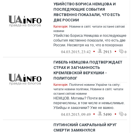
УБИЙСТВО БОРИСА НЕМЦОВА И
ПОСЛЕДУЮЩИЕ СОБЫТИЯ
ЯВСТВЕННО ПОКАЗАЛИ, ЧТО ЕСТЬ
ДВЕ РОССИИ
Категорія:
Новини в світі: читати останні світові
новини
Убийство Бориса Немцова и последующие
события явственно показали, что есть две
России. Несмотря на то, что в похоронах
оппозиционного политика приняли...
•
•
04.03.2015, 23:42
2913
0
ГИБЕЛЬ НЕМЦОВА ПОДТВЕРЖДАЕТ
СТРАХ И ЗАГНАННОСТЬ
КРЕМЛЕВСКОЙ ВЕРХУШКИ -
ПОЛИТОЛОГ
Категорія:
Політичні новини України та світу:
читати новини політики
,
Новини в світі: читати
останні світові новини
НЕМЦОВ. Мотивы? Почти все
перечислены, в том числе и немыслимые.
Убийцы и заказчики? Уже не важно.
Важнее значение и последствия
•
•
04.03.2015, 09:49
5490
0
произошедшего
ПУТИНСКИЙ САКРАЛЬНЫЙ КРУГ
СМЕРТИ ЗАМКНУЛСЯ