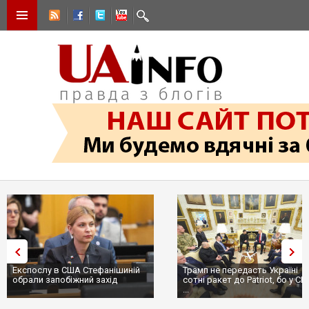
Експослу в США Стефанішиній
Трамп не передасть Україні
обрали запобіжний захід
сотні ракет до Patriot, бо у С
...