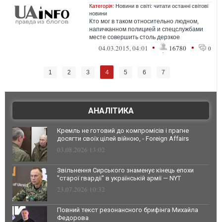
Категорія:
Новини в світі: читати останні світові
новини
Кто мог в таком относительно людном,
напичканном полицией и спецслужбами
месте совершить столь дерзкое
преступление, причём против лица,
•
•
04.03.2015, 04:01
16780
0
находящегося ...
4
1
2
3
5
6
7
АНАЛІТИКА
Кремль не готовий до компромісів і прагне
досягти своїх цілей війною, - Foreign Affairs
03.08.2026 13:02
Звільнення Сирського знаменує кінець епохи
"старої гвардії" в українській армії — NYT
23.07.2026 10:32
Повний текст резонансного брифінга Михайла
Федорова