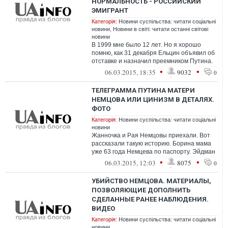
НОРМАЛЬНОСТЬ - РОССИЙСКИЙ
ЭМИГРАНТ
Категорія:
Новини суспільства: читати соціальні
новини
,
Новини в світі: читати останні світові
новини
В 1999 мне было 12 лет. Но я хорошо
помню, как 31 декабря Ельцин объявил об
отставке и назначил преемником Путина.
Какой же это тогда был контраст! На...
•
•
06.03.2015, 18:35
9032
0
ТЕЛЕГРАММА ПУТИНА МАТЕРИ
НЕМЦОВА ИЛИ ЦИНИЗМ В ДЕТАЛЯХ.
ФОТО
Категорія:
Новини суспільства: читати соціальні
новини
Жанночка и Рая Немцовы приехали. Вот
рассказали такую историю. Борина мама
уже 63 года Немцева по паспорту. Эйдман
- ее девичья фамилия, по которой ее...
•
•
06.03.2015, 12:03
8075
0
УБИЙСТВО НЕМЦОВА. МАТЕРИАЛЫ,
ПОЗВОЛЯЮЩИЕ ДОПОЛНИТЬ
СДЕЛАННЫЕ РАНЕЕ НАБЛЮДЕНИЯ.
ВИДЕО
Категорія:
Новини суспільства: читати соціальні
новини