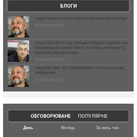
БЛОГИ
Надія лише на культ жінки в українській культурі
06.08.2026 08:49
Чому США не готові передати Україні ліцензію на
виробництво ракет Patriot: політика, безпека та
можливі альтернативи
03.08.2026 20:24
Перспектива: ЗСУ добомблять і всі інші склади
Wildberries
23.07.2026 11:31
ОБГОВОРЮВАНЕ
|
ПОПУЛЯРНЕ
День
Місяць
За весь час