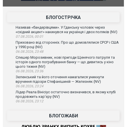
губернатор регіону заявив про наймасштабнішу
"Сантоса".
атаку. ВІДЕО
БЛОГОСТРІЧКА
Називав «бандерівцями». У Гданську чоловік через
«східний акцент» накинувся на українця і двох поляків (NV)
07.08.2026, 00:01
Приховано від сторонніх. Про що домовлялися СРСР і США
у 1990 році (NV)
06.08.2026, 23:48
Слешер Морозивник, нові пригоди Щенячого патруля та
історія одного пограбування банку — що дивитись у кіно
цього тижня (NV)
06.08.2026, 23:36
Зеленський та його оточення намагалися уникнути
вручення підозри Стефанішиній — Железняк (NV)
06.08.2026, 23:24
Лідер Реала Вінісіус остаточно визначився, в якому клубі
продовжить кар'єру (NV)
06.08.2026, 23:12
БЛОГОЖАБИ