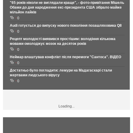
"65 років ніколи не виглядали краще", - фото-привітання Мішель
Обами до дня народження екс-президента США зібрало майже
мільйон лайків
0
Audi готується до випуску нового покоління позашляховика Q8
0
Рецепт молодості виявився простішим: володіння кількома
мовами омолоджує мозок на десяток років
0
Неймар влаштував конфлікт після перемоги "Сантоса". ВІДЕО
0
Достатньо було погладити: лемури на Мадагаскарі стали
жертвами людського вірусу
0
Loading...