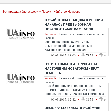
Вся правда з блогосфери
»
Пошук
» убийство Немцова
С УБИЙСТВОМ НЕМЦОВА В РОССИИ
НАЧАЛАСЬ ПРЕДВЫБОРНАЯ
ПРЕЗИДЕНТСКАЯ КАМПАНИЯ
Категорія:
Новини в світі: читати останні світові
новини
Значит, общество будут пугать
альтернативой. Да-да, правильно,
Кадыровым. Не зря он начал
позиционировать себя, как второй политик
•
•
09.03.2015, 18:03
7828
0
страны. Думае...
ПУТИН В ОБЛАСТИ ТЕРРОРА СТАЛ
НАСТОЯЩИМ НОВАТОРОМ - БРАТ
НЕМЦОВА
Категорія:
Новини в світі: читати останні світові
новини
Такой терроризм особенно опасен тем,
что может угрожать каждому, кто не
понравится власти. Убьют, как Немцова, а
потом решат на кого свалить: ...
•
•
09.03.2015, 12:42
8158
0
НЕМНОГО МАРАЗМА. В УБИЙСТВЕ