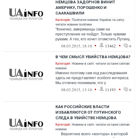
НЕМЦОВА ЗАДОРНОВ ВИНИТ
АМЕРИКУ, ПОРОШЕНКО И
СААКАШВИЛИ
Категорія:
Політичні новини України та світу:
читати новини політики
"Конечно, американцы сами на
преступление не пойдут. Только чужими
руками. А тех, кто хочет отомстить Путину,
- на Украине хоть кастинг проводи! Конеч...
•
•
08.03.2015, 18:10
13462
0
В ЧЕМ СМЫСЛ УБИЙСТВА НЕМЦОВА?
Категорія:
Новини в світі: читати останні світові
новини
Именно поэтому сам ход расследования
здесь не представляет особого интереса.
Мы отлично понимаем, что у
предполагаемых убийц могут изъять всё,
•
•
08.03.2015, 13:10
11193
0
что уго...
КАК РОССИЙСКИЕ ВЛАСТИ
ИЗБАВЛЯЮТСЯ ОТ ПУТИНСКОГО
СЛЕДА В УБИЙСТВЕ НЕМЦОВА
Категорія:
Новини в світі: читати останні світові
новини
Вероятнее всего «контора» в которой