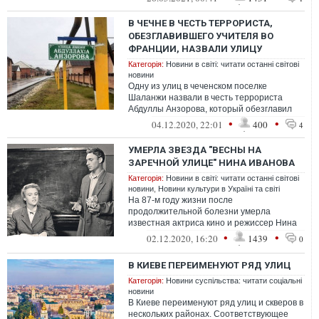
В ЧЕЧНЕ В ЧЕСТЬ ТЕРРОРИСТА,
ОБЕЗГЛАВИВШЕГО УЧИТЕЛЯ ВО
ФРАНЦИИ, НАЗВАЛИ УЛИЦУ
Категорія:
Новини в світі: читати останні світові
новини
Одну из улиц в чеченском поселке
Шаланжи назвали в честь террориста
Абдуллы Анзорова, который обезглавил
во Франции преподавателя Самюэля
•
•
04.12.2020, 22:01
400
4
Пати.
УМЕРЛА ЗВЕЗДА "ВЕСНЫ НА
ЗАРЕЧНОЙ УЛИЦЕ" НИНА ИВАНОВА
Категорія:
Новини в світі: читати останні світові
новини
,
Новини культури в Україні та світі
На 87-м году жизни после
продолжительной болезни умерла
известная актриса кино и режиссер Нина
Иванова, сыгравшая главную роль
•
•
02.12.2020, 16:20
1439
0
в фильме "Весна на Заре...
В КИЕВЕ ПЕРЕИМЕНУЮТ РЯД УЛИЦ
Категорія:
Новини суспільства: читати соціальні
новини
В Киеве переименуют ряд улиц и скверов в
нескольких районах. Соответствующее