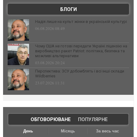
БЛОГИ
Надія лише на культ жінки в українській культурі
06.08.2026 08:49
Чому США не готові передати Україні ліцензію на
виробництво ракет Patriot: політика, безпека та
можливі альтернативи
03.08.2026 20:24
Перспектива: ЗСУ добомблять і всі інші склади
Wildberries
23.07.2026 11:31
ОБГОВОРЮВАНЕ
|
ПОПУЛЯРНЕ
День
Місяць
За весь час