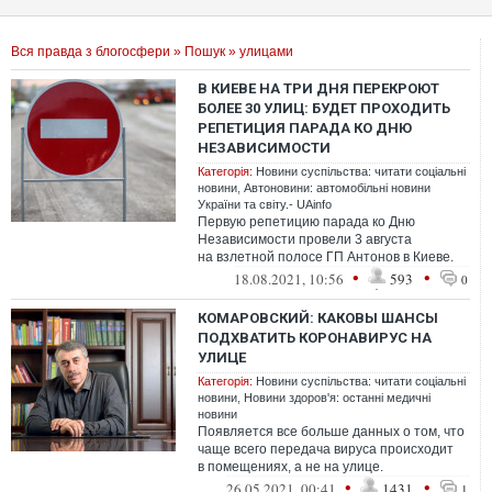
Вся правда з блогосфери
»
Пошук
» улицами
В КИЕВЕ НА ТРИ ДНЯ ПЕРЕКРОЮТ
БОЛЕЕ 30 УЛИЦ: БУДЕТ ПРОХОДИТЬ
РЕПЕТИЦИЯ ПАРАДА КО ДНЮ
НЕЗАВИСИМОСТИ
Категорія:
Новини суспільства: читати соціальні
новини
,
Автоновини: автомобільні новини
України та світу.- UAinfo
Первую репетицию парада ко Дню
Независимости провели 3 августа
на взлетной полосе ГП Антонов в Киеве.
•
•
18.08.2021, 10:56
593
0
КОМАРОВСКИЙ: КАКОВЫ ШАНСЫ
ПОДХВАТИТЬ КОРОНАВИРУС НА
УЛИЦЕ
Категорія:
Новини суспільства: читати соціальні
новини
,
Новини здоров'я: останні медичні
новини
Появляется все больше данных о том, что
чаще всего передача вируса происходит
в помещениях, а не на улице.
•
•
26.05.2021, 00:41
1431
1