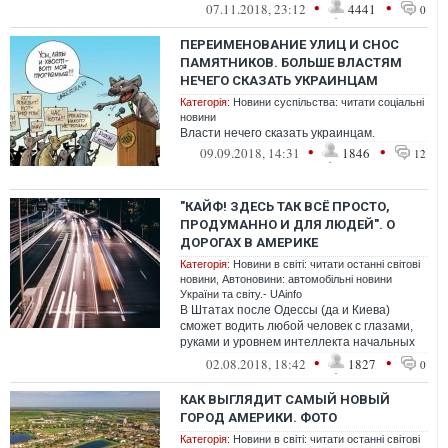
Вознесенского спуска (бывшая Смирнова-
•
•
07.11.2018, 23:12
4441
0
Лас...
ПЕРЕИМЕНОВАНИЕ УЛИЦ И СНОС
ПАМЯТНИКОВ. БОЛЬШЕ ВЛАСТЯМ
НЕЧЕГО СКАЗАТЬ УКРАИНЦАМ
Категорія:
Новини суспільства: читати соціальні
новини
Власти нечего сказать украинцам.
•
•
09.09.2018, 14:31
1846
12
"КАЙФ! ЗДЕСЬ ТАК ВСЁ ПРОСТО,
ПРОДУМАННО И ДЛЯ ЛЮДЕЙ". О
ДОРОГАХ В АМЕРИКЕ
Категорія:
Новини в світі: читати останні світові
новини
,
Автоновини: автомобільні новини
України та світу.- UAinfo
В Штатах после Одессы (да и Киева)
сможет водить любой человек с глазами,
руками и уровнем интеллекта начальных
классов.
•
•
02.08.2018, 18:42
1827
0
КАК ВЫГЛЯДИТ САМЫЙ НОВЫЙ
ГОРОД АМЕРИКИ. ФОТО
Категорія:
Новини в світі: читати останні світові