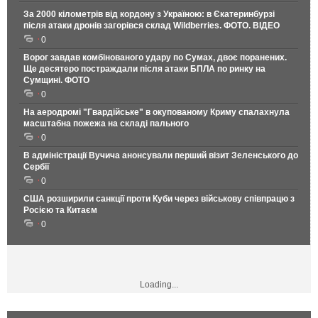
За 2000 кілометрів від кордону з Україною: в Єкатеринбурзі
після атаки дронів загорівся склад Wildberries. ФОТО. ВІДЕО
0
Ворог завдав комбінованого удару по Сумах, двоє поранених.
Ще десятеро постраждали після атаки БПЛА по ринку на
Сумщині. ФОТО
0
На аеродромі "Гвардійське" в окупованому Криму спалахнула
масштабна пожежа на складі пального
0
В адміністрації Вучича анонсували перший візит Зеленського до
Сербії
0
США розширили санкції проти Куби через військову співпрацю з
Росією та Китаєм
0
Loading...