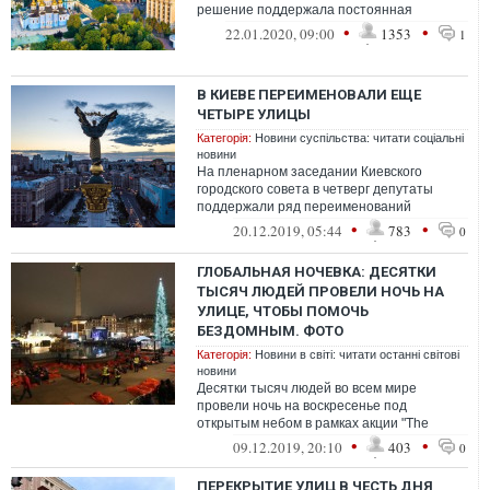
решение поддержала постоянная
комиссия Киевского горсовета по вопросам
•
•
22.01.2020, 09:00
1353
1
ме...
В КИЕВЕ ПЕРЕИМЕНОВАЛИ ЕЩЕ
ЧЕТЫРЕ УЛИЦЫ
Категорія:
Новини суспільства: читати соціальні
новини
На пленарном заседании Киевского
городского совета в четверг депутаты
поддержали ряд переименований
столичных улиц.
•
•
20.12.2019, 05:44
783
0
ГЛОБАЛЬНАЯ НОЧЕВКА: ДЕСЯТКИ
ТЫСЯЧ ЛЮДЕЙ ПРОВЕЛИ НОЧЬ НА
УЛИЦЕ, ЧТОБЫ ПОМОЧЬ
БЕЗДОМНЫМ. ФОТО
Категорія:
Новини в світі: читати останні світові
новини
Десятки тысяч людей во всем мире
провели ночь на воскресенье под
открытым небом в рамках акции "The
world's big sleepout", чтобы собрать
•
•
09.12.2019, 20:10
403
0
пожертвования...
ПЕРЕКРЫТИЕ УЛИЦ В ЧЕСТЬ ДНЯ