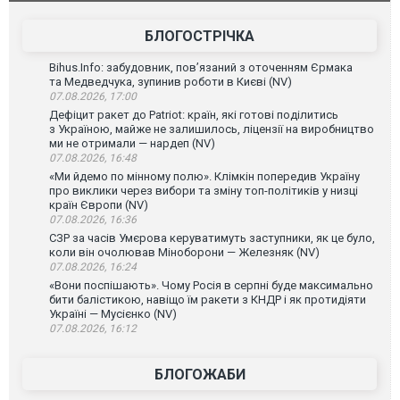
склад Wildberries. ФОТО. ВІДЕО
постражда
БЛОГОСТРІЧКА
Bihus.Info: забудовник, пов’язаний з оточенням Єрмака
та Медведчука, зупинив роботи в Києві (NV)
07.08.2026, 17:00
Дефіцит ракет до Patriot: країн, які готові поділитись
з Україною, майже не залишилось, ліцензії на виробництво
ми не отримали — нардеп (NV)
07.08.2026, 16:48
«Ми йдемо по мінному полю». Клімкін попередив Україну
про виклики через вибори та зміну топ-політиків у низці
країн Європи (NV)
07.08.2026, 16:36
СЗР за часів Умєрова керуватимуть заступники, як це було,
коли він очолював Міноборони — Железняк (NV)
07.08.2026, 16:24
«Вони поспішають». Чому Росія в серпні буде максимально
бити балістикою, навіщо їм ракети з КНДР і як протидіяти
Україні — Мусієнко (NV)
07.08.2026, 16:12
БЛОГОЖАБИ