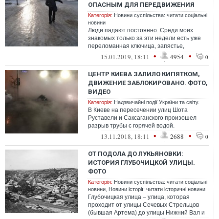
ОПАСНЫМ ДЛЯ ПЕРЕДВИЖЕНИЯ
Категорія:
Новини суспільства: читати соціальні
новини
Люди падают постоянно. Среди моих
знакомых только за эти недели есть уже
переломанная ключица, запястье,
лодыжка и много синяков на коленях,
•
•
15.01.2019, 18:11
4954
0
локтях и...
ЦЕНТР КИЕВА ЗАЛИЛО КИПЯТКОМ,
ДВИЖЕНИЕ ЗАБЛОКИРОВАНО. ФОТО,
ВИДЕО
Категорія:
Надзвичайні події України та світу.
В Киеве на пересечении улиц Шота
Руставели и Саксаганского произошел
разрыв трубы с горячей водой.
Автомобиль провалился в яму,
•
•
13.11.2018, 18:11
2688
0
образовавшуюся в резул...
ОТ ПОДОЛА ДО ЛУКЬЯНОВКИ:
ИСТОРИЯ ГЛУБОЧИЦКОЙ УЛИЦЫ.
ФОТО
Категорія:
Новини суспільства: читати соціальні
новини
,
Новини історії: читати історичні новини
Глубочицкая улица – улица, которая
проходит от улицы Сечевых Стрельцов
(бывшая Артема) до улицы Нижний Вал и