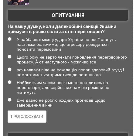
ОПИТУВАННЯ
На вашу думку, коли далекобійні санкції України
примусять росію сісти за стіл переговорів?
У найближчі місяці удари України по росії стануть
настільки болючими, що агресору доведеться
поновити перемовини
Цього року не варто чекати поновлення переговорного
процесу. А от наступного - можливо все
рф навпаки піде на ескалацію попри здоровий глузд і
намагатиметься триматися до останнього
Найближчим часом росія може погодитись на
переговори, але серйозних намірів росіяни не
матимуть
Вже давно не роблю жодних прогнозів щодо
завершення війни