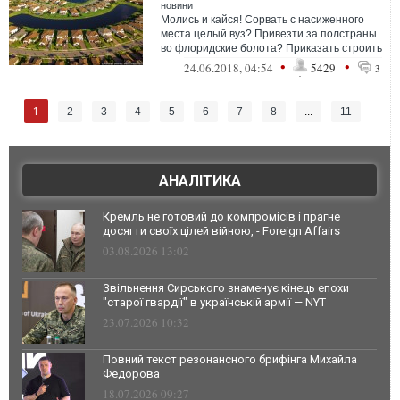
новини
Молись и кайся! Сорвать с насиженного
места целый вуз? Привезти за полстраны
во флоридские болота? Приказать строить
новый город на пустом месте?
•
•
24.06.2018, 04:54
5429
3
1
2
3
4
5
6
7
8
...
11
АНАЛІТИКА
Кремль не готовий до компромісів і прагне
досягти своїх цілей війною, - Foreign Affairs
03.08.2026 13:02
Звільнення Сирського знаменує кінець епохи
"старої гвардії" в українській армії — NYT
23.07.2026 10:32
Повний текст резонансного брифінга Михайла
Федорова
18.07.2026 09:27