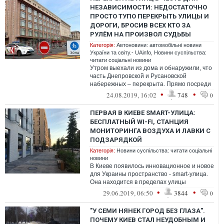
НЕЗАВИСИМОСТИ: НЕДОСТАТОЧНО
ПРОСТО ТУПО ПЕРЕКРЫТЬ УЛИЦЫ И
ДОРОГИ, БРОСИВ ВСЕХ КТО ЗА
РУЛЁМ НА ПРОИЗВОЛ СУДЬБЫ
Категорія:
Автоновини: автомобільні новини
України та світу.- UAinfo
,
Новини суспільства:
читати соціальні новини
Утром выехали из дома и обнаружили, что
часть Днепровской и Русановской
набережных – перекрыта. Прямо посреди
дороги стоят барьеры, за которыми
•
•
24.08.2019, 16:02
748
0
бродят...
ПЕРВАЯ В КИЕВЕ SMART-УЛИЦА:
БЕСПЛАТНЫЙ WI-FI, СТАНЦИЯ
МОНИТОРИНГА ВОЗДУХА И ЛАВКИ С
ПОДЗАРЯДКОЙ
Категорія:
Новини суспільства: читати соціальні
новини
В Киеве появилось инновационное и новое
для Украины пространство - smart-улица.
Она находится в пределах улицы
Салютной в Шевченковском районе
•
•
29.06.2019, 06:50
3844
0
столицы...
"У СЕМИ НЯНЕК ГОРОД БЕЗ ГЛАЗА".
ПОЧЕМУ КИЕВ СТАЛ НЕУДОБНЫМ И