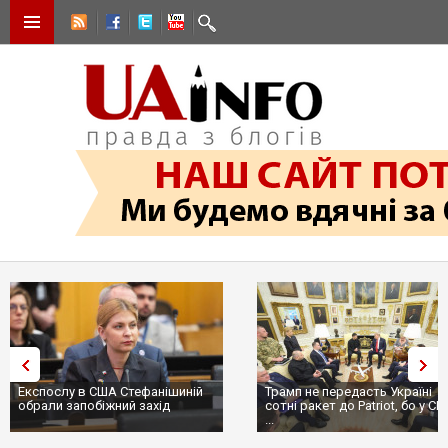
Експослу в США Стефанішиній
Трамп не передасть Україні
обрали запобіжний захід
сотні ракет до Patriot, бо у С
...