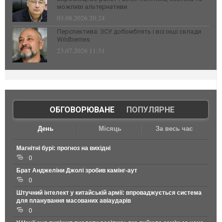
можливі альтернативи
03.08.2026 20:24
Перспектива: ЗСУ добомблять і всі інші склади
Wildberries
23.07.2026 11:31
ОБГОВОРЮВАНЕ
|
ПОПУЛЯРНЕ
День
Місяць
За весь час
Магнітні бурі: прогноз на вихідні
0
Брат Анджеліни Джолі зробив камінг-аут
0
Штучний інтелект у китайській армії: впроваджується система
для планування масованих авіаударів
0