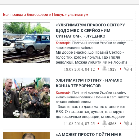
Вся правда з блогосфери
»
Пошук
» ультиматум
«УЛЬТИМАТУМ ПРАВОГО СЕКТОРУ
ЩОДО МВС Є СЕРЙОЗНИМ
СИГНАЛОМ», - ЛУЦЕНКО
Категорія:
Політичні новини України та світу:
читати новини політики
Ми добре знаємо, що Правий Сектор -
голос тих, кого не почули. І до і після
революції. Можна любити, чи не любити
радикалів, але в нинішній ситуації н...
•
•
18.08.2014, 04:12
1827
4
УЛЬТИМАТУМ ПУТИНУ - НАЧАЛО
КОНЦА ТЕРРОРИСТОВ
Категорія:
Політичні новини України та світу:
читати новини політики
,
Новини в світі: читати
останні світові новини
Знаете, как-то даже жалко становится
ВВХ. Он старается, думает, планирует
долгосрочные операции, многоходовки,
план А, план Б, план В, план Х
•
•
11.08.2014, 07:25
4868
4
«А МОЖЕТ ПРОСТО ПОЙТИ ИМ К