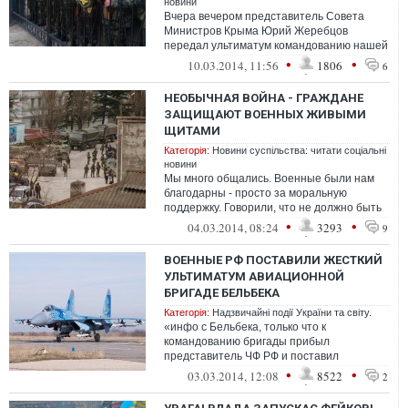
новини
Вчера вечером представитель Совета
Министров Крыма Юрий Жеребцов
передал ультиматум командованию нашей
воинский части в Евпатории.
•
•
10.03.2014, 11:56
1806
6
НЕОБЫЧНАЯ ВОЙНА - ГРАЖДАНЕ
ЗАЩИЩАЮТ ВОЕННЫХ ЖИВЫМИ
ЩИТАМИ
Категорія:
Новини суспільства: читати соціальні
новини
Мы много общались. Военные были нам
благодарны - просто за моральную
поддержку. Говорили, что не должно быть
так, чтобы мирное население прикрывало
•
•
04.03.2014, 08:24
3293
9
во...
ВОЕННЫЕ РФ ПОСТАВИЛИ ЖЕСТКИЙ
УЛЬТИМАТУМ АВИАЦИОННОЙ
БРИГАДЕ БЕЛЬБЕКА
Категорія:
Надзвичайні події України та світу.
«инфо с Бельбека, только что к
командованию бригады прибыл
представитель ЧФ РФ и поставил
ультиматум: либо сегодня до 16.00
•
•
03.03.2014, 12:08
8522
2
авиационная бригада ...