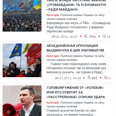
УВАГА! ВЛАДА ЗАПУСКАЄ ФЕЙКОВІ
«ГРОМАЙДАНИ» ТА РІЗНОМАНІТНІ
«РАДИ МАЙДАНУ»
Категорія:
Політичні новини України та світу:
читати новини політики
Інформація про якусь «ГРМ» - «Громадську
Раду Майдану» потрапила і у видання
Українська правда
•
•
09.01.2014, 16:47
3554
14
ОБЪЕДИНЁННАЯ ОППОЗИЦИЯ
ВЫДВИНУЛА К ЦИК УЛЬТИМАТУМ
Категорія:
Політичні новини України та світу:
читати новини політики
Годину тому оприлюднено нову заяву
Об'єднаної опозиції: ми не визнаємо цих
виборів (а значить - не підемо в Раду),
якщо в проб...
•
•
06.11.2012, 16:42
902
0
ГОЛОВОКРУЖЕНИЕ ОТ «УСПЕХОВ»
ИЛИ КТО ОТВЕТИТ ЗА
«РАССТРЕЛЬНЫЕ» СПИСКИ УДАРА
Категорія:
Політичні новини України та світу:
читати новини політики
Главный аналитик Кличко не смог
объяснить, по какому принципу