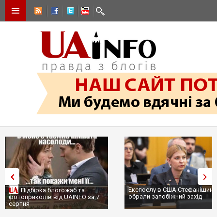
Експослу в США Стефанішині
Підбірка блогожаб та
обрали запобіжний захід
фотоприколів від UAINFO за 7
серпня