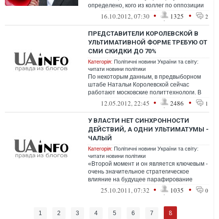
определено, кого из коллег по оппозиции
нужно снимать с выборов. Он растеряно
•
•
16.10.2012, 07:30
1325
2
ссылался н...
ПРЕДСТАВИТЕЛИ КОРОЛЕВСКОЙ В
УЛЬТИМАТИВНОЙ ФОРМЕ ТРЕБУЮ ОТ
СМИ СКИДКИ ДО 70%
Категорія:
Політичні новини України та світу:
читати новини політики
По некоторым данным, в предвыборном
штабе Натальи Королевской сейчас
работают московские политтехнологи. В
команде российских пиарщиков значится
•
•
12.05.2012, 22:45
2486
1
Татья...
У ВЛАСТИ НЕТ СИНХРОННОСТИ
ДЕЙСТВИЙ, А ОДНИ УЛЬТИМАТУМЫ -
ЧАЛЫЙ
Категорія:
Політичні новини України та світу:
читати новини політики
«Второй момент и он является ключевым -
очень значительное стратегическое
влияние на будущее парафирование
имеет значение, в каком состоянии буд...
•
•
25.10.2011, 07:32
1035
0
8
1
2
3
4
5
6
7