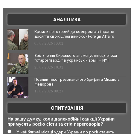
АНАЛІТИКА
Кремль не готовий до компромісів і прагне
досягти своїх цілей війною, - Foreign Affairs
03.08.2026 13:02
Звільнення Сирського знаменує кінець епохи
"старої гвардії" в українській армії — NYT
23.07.2026 10:32
Повний текст резонансного брифінга Михайла
Федорова
18.07.2026 09:27
ОПИТУВАННЯ
На вашу думку, коли далекобійні санкції України
примусять росію сісти за стіл переговорів?
У найближчі місяці удари України по росії стануть