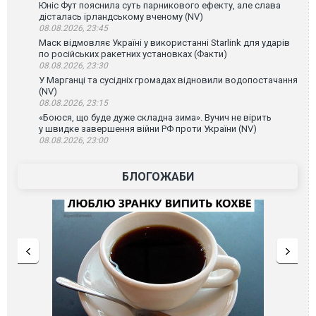
Юніс Фут пояснила суть парникового ефекту, але слава
дісталась ірландському вченому (NV)
08.08.2026, 23:45
Маск відмовляє Україні у використанні Starlink для ударів
по російських ракетних установках (Факти)
08.08.2026, 23:30
У Марганці та сусідніх громадах відновили водопостачання
(NV)
08.08.2026, 23:15
«Боюся, що буде дуже складна зима». Вучич не вірить
у швидке завершення війни РФ проти України (NV)
08.08.2026, 23:00
БЛОГОЖАБИ