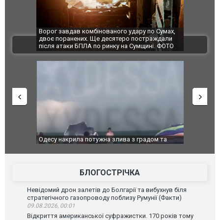
по Сумах,
За 2000 кілометрів від кордону з Україною: в
"Мої іграш
траждали
Єкатеринбурзі після атаки дронів загорівся
суперкарів
ВІДЕО
ині. ФОТО
склад Wildberries. ФОТО. ВІДЕО
адом та
Вже вивели на тести: Ferrari готує оновлення
Вийшов тре
позашляховика Purosangue. ВІДЕО
фільму "Аф
БЛОГОСТРІЧКА
Невідомий дрон залетів до Болгарії та вибухнув біля
стратегічного газопроводу поблизу Румунії (Факти)
09.08.2026, 00:01
Відкриття американської суфражистки. 170 років тому