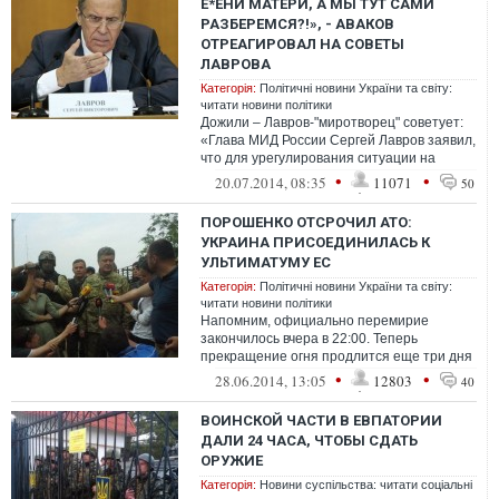
Е*ЕНИ МАТЕРИ, А МЫ ТУТ САМИ
РАЗБЕРЕМСЯ?!», - АВАКОВ
ОТРЕАГИРОВАЛ НА СОВЕТЫ
ЛАВРОВА
Категорія:
Політичні новини України та світу:
читати новини політики
Дожили – Лавров-"миротворец" советует:
«Глава МИД России Сергей Лавров заявил,
что для урегулирования ситуации на
Донбассе власти Украины ...
•
•
20.07.2014, 08:35
11071
50
ПОРОШЕНКО ОТСРОЧИЛ АТО:
УКРАИНА ПРИСОЕДИНИЛАСЬ К
УЛЬТИМАТУМУ ЕС
Категорія:
Політичні новини України та світу:
читати новини політики
Напомним, официально перемирие
закончилось вчера в 22:00. Теперь
прекращение огня продлится еще три дня
- до 22:00 30 июня. Однако всю прошлую
•
•
28.06.2014, 13:05
12803
40
неделю ...
ВОИНСКОЙ ЧАСТИ В ЕВПАТОРИИ
ДАЛИ 24 ЧАСА, ЧТОБЫ СДАТЬ
ОРУЖИЕ
Категорія:
Новини суспільства: читати соціальні