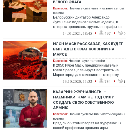
БЕЛОГО ФЛАГА
Категорія:
Новини в світі: читати останні світові
новини
Белорусский диктатор Александр
Лукашенко подписал новые кодексы, в
которых прописаны крупные штрафы за
использование бело-красно-белого флага,
•
•
14.01.2021, 18:45
497
0
который...
ИЛОН МАСК РАССКАЗАЛ, КАК БУДЕТ
ВЫГЛЯДЕТЬ ФЛАГ КОЛОНИИ НА
МАРСЕ
Категорія:
Новини науки та техніки
К 2050 Илон Маск, предприниматель и
глава SpaceX, планирует построить на
Марсе город для колонистов, которому,
конечно же, нужен будет флаг.
•
•
13.10.2020, 11:32
734
1
КАЗАРИН: ЖУРНАЛИСТЫ –
НАЕМНИКИ. НАМ НЕ ПОД СИЛУ
СОЗДАТЬ СВОЮ СОБСТВЕННУЮ
АРМИЮ
Категорія:
Новини суспільства: читати соціальні
новини
Вряд ли об этом говорят на журфаках. В
нашей профессии правила игры