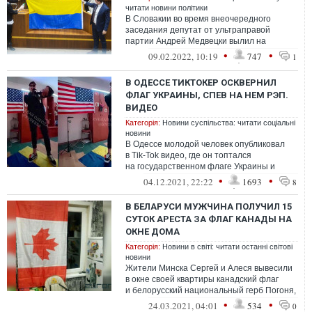
читати новини політики
В Словакии во время внеочередного
заседания депутат от ультраправой
партии Андрей Медвецки вылил на
развернутый флаг Украины воду.
•
•
09.02.2022, 10:19
747
1
В ОДЕССЕ ТИКТОКЕР ОСКВЕРНИЛ
ФЛАГ УКРАИНЫ, СПЕВ НА НЕМ РЭП.
ВИДЕО
Категорія:
Новини суспільства: читати соціальні
новини
В Одессе молодой человек опубликовал
в Tik-Tok видео, где он топтался
на государственном флаге Украины и
читал рэп
•
•
04.12.2021, 22:22
1693
8
В БЕЛАРУСИ МУЖЧИНА ПОЛУЧИЛ 15
СУТОК АРЕСТА ЗА ФЛАГ КАНАДЫ НА
ОКНЕ ДОМА
Категорія:
Новини в світі: читати останні світові
новини
Жители Минска Сергей и Алеся вывесили
в окне своей квартиры канадский флаг
и белорусский национальный герб Погоня,
в результате чего силовики арестова...
•
•
24.03.2021, 04:01
534
0