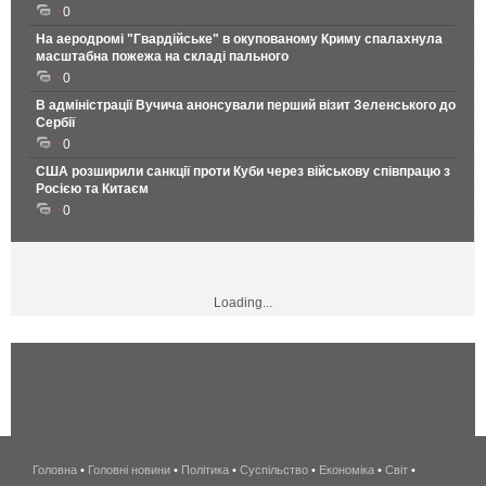
0
На аеродромі "Гвардійське" в окупованому Криму спалахнула
масштабна пожежа на складі пального
0
В адміністрації Вучича анонсували перший візит Зеленського до
Сербії
0
США розширили санкції проти Куби через військову співпрацю з
Росією та Китаєм
0
Loading...
Головна
•
Головні новини
•
Політика
•
Суспільство
•
Економіка
беспроводной
•
Світ
•