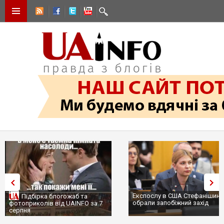
Експослу в США Стефанішині
Підбірка блогожаб та
обрали запобіжний захід
фотоприколів від UAINFO за 7
серпня