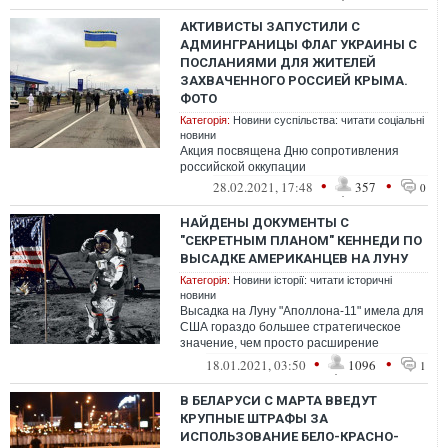
АКТИВИСТЫ ЗАПУСТИЛИ С
АДМИНГРАНИЦЫ ФЛАГ УКРАИНЫ С
ПОСЛАНИЯМИ ДЛЯ ЖИТЕЛЕЙ
ЗАХВАЧЕННОГО РОССИЕЙ КРЫМА.
ФОТО
Категорія:
Новини суспільства: читати соціальні
новини
Акция посвящена Дню сопротивления
российской оккупации
•
•
28.02.2021, 17:48
357
0
НАЙДЕНЫ ДОКУМЕНТЫ С
"СЕКРЕТНЫМ ПЛАНОМ" КЕННЕДИ ПО
ВЫСАДКЕ АМЕРИКАНЦЕВ НА ЛУНУ
Категорія:
Новини історії: читати історичні
новини
Высадка на Луну "Аполлона-11" имела для
США гораздо большее стратегическое
значение, чем просто расширение
познаний о Луне
•
•
18.01.2021, 03:50
1096
1
В БЕЛАРУСИ С МАРТА ВВЕДУТ
КРУПНЫЕ ШТРАФЫ ЗА
ИСПОЛЬЗОВАНИЕ БЕЛО-КРАСНО-