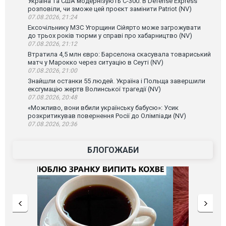
Україна та США модернізують С-300. В Defense Express
розповіли, чи зможе цей проєкт замінити Patriot (NV)
07.08.2026, 21:24
Ексочільнику МЗС Угорщини Сійярто може загрожувати
до трьох років тюрми у справі про хабарництво (NV)
07.08.2026, 21:12
Втратила 4,5 млн євро: Барселона скасувала товариський
матч у Марокко через ситуацію в Сеуті (NV)
07.08.2026, 21:00
Знайшли останки 55 людей. Україна і Польща завершили
ексгумацію жертв Волинської трагедії (NV)
07.08.2026, 20:48
«Можливо, вони вбили українську бабусю»: Усик
розкритикував повернення Росії до Олімпіади (NV)
07.08.2026, 20:36
БЛОГОЖАБИ