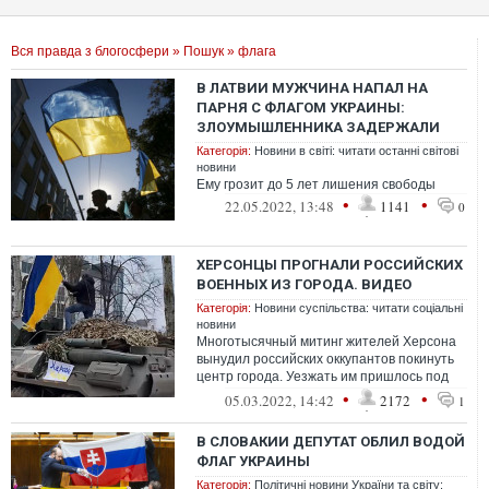
Вся правда з блогосфери
»
Пошук
» флага
В ЛАТВИИ МУЖЧИНА НАПАЛ НА
ПАРНЯ С ФЛАГОМ УКРАИНЫ:
ЗЛОУМЫШЛЕННИКА ЗАДЕРЖАЛИ
Категорія:
Новини в світі: читати останні світові
новини
Ему грозит до 5 лет лишения свободы
•
•
22.05.2022, 13:48
1141
0
ХЕРСОНЦЫ ПРОГНАЛИ РОССИЙСКИХ
ВОЕННЫХ ИЗ ГОРОДА. ВИДЕО
Категорія:
Новини суспільства: читати соціальні
новини
Многотысячный митинг жителей Херсона
вынудил российских оккупантов покинуть
центр города. Уезжать им пришлось под
украинским флагом
•
•
05.03.2022, 14:42
2172
1
В СЛОВАКИИ ДЕПУТАТ ОБЛИЛ ВОДОЙ
ФЛАГ УКРАИНЫ
Категорія:
Політичні новини України та світу: