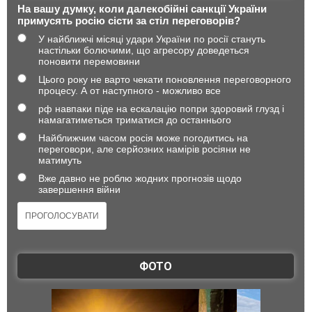
На вашу думку, коли далекобійні санкції України
примусять росію сісти за стіл переговорів?
У найближчі місяці удари України по росії стануть
настільки болючими, що агресору доведеться
поновити перемовини
Цього року не варто чекати поновлення переговорного
процесу. А от наступного - можливо все
рф навпаки піде на ескалацію попри здоровий глузд і
намагатиметься триматися до останнього
Найближчим часом росія може погодитись на
переговори, але серйозних намірів росіяни не
матимуть
Вже давно не роблю жодних прогнозів щодо
завершення війни
ФОТО