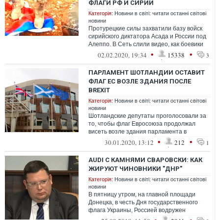
ФЛАГИ РФ И СИРИИ
Категорія:
Новини в світі: читати останні світові
новини
​Протурецкие силы захватили базу войск
сирийского диктатора Асада и России под
Алеппо. В Сеть слили видео, как боевики
топчут захваченные не позиции ф...
•
•
02.02.2020, 19:34
15338
3
ПАРЛАМЕНТ ШОТЛАНДИИ ОСТАВИТ
ФЛАГ ЕС ВОЗЛЕ ЗДАНИЯ ПОСЛЕ
BREXIT
Категорія:
Новини в світі: читати останні світові
новини
Шотландские депутаты проголосовали за
то, чтобы флаг Евросоюза продолжал
висеть возле здания парламента в
Эдинбурге после Brexit
•
•
30.01.2020, 13:12
212
1
AUDI С КАМНЯМИ СВАРОВСКИ: КАК
ЖИРУЮТ ЧИНОВНИКИ "ДНР"
Категорія:
Новини в світі: читати останні світові
новини
В пятницу утром, на главной площади
Донецка, в честь Дня государственного
флага Украины, Россией водружен
российский триколор – "важнейший символ