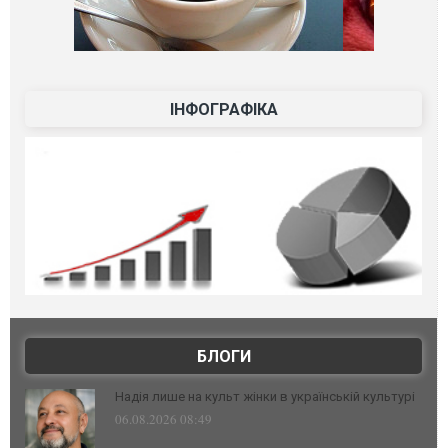
ІНФОГРАФІКА
БЛОГИ
Надія лише на культ жінки в українській культурі
06.08.2026 08:49