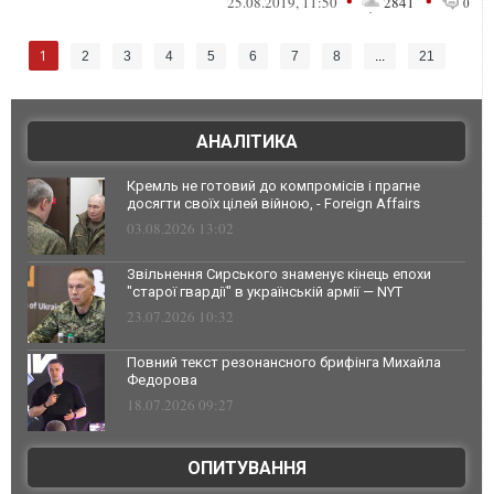
•
•
25.08.2019, 11:50
2841
0
для ...
1
2
3
4
5
6
7
8
...
21
АНАЛІТИКА
Кремль не готовий до компромісів і прагне
досягти своїх цілей війною, - Foreign Affairs
03.08.2026 13:02
Звільнення Сирського знаменує кінець епохи
"старої гвардії" в українській армії — NYT
23.07.2026 10:32
Повний текст резонансного брифінга Михайла
Федорова
18.07.2026 09:27
ОПИТУВАННЯ