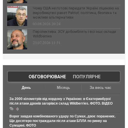
Чому США не готові передати Україні ліцензію на
виробництво ракет Patriot: політика, безпека та
можливі альтернативи
03.08.2026 20:24
Перспектива: ЗСУ добомблять і всі інші склади
Wildberries
23.07.2026 11:31
ОБГОВОРЮВАНЕ
|
ПОПУЛЯРНЕ
День
Місяць
За весь час
За 2000 кілометрів від кордону з Україною: в Єкатеринбурзі
після атаки дронів загорівся склад Wildberries. ФОТО. ВІДЕО
0
Ворог завдав комбінованого удару по Сумах, двоє поранених.
Ще десятеро постраждали після атаки БПЛА по ринку на
Сумщині. ФОТО