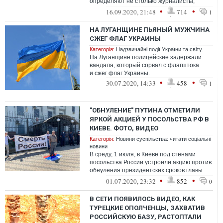
определяют не столько журналисты,
сколько собственник медиа. И все, что ты
•
•
16.09.2020, 21:48
714
1
можешь ...
НА ЛУГАНЩИНЕ ПЬЯНЫЙ МУЖЧИНА
СЖЕГ ФЛАГ УКРАИНЫ
Категорія:
Надзвичайні події України та світу.
На Луганщине полицейские задержали
вандала, который сорвал с флагштока
и сжег флаг Украины.
•
•
30.07.2020, 14:33
458
1
"ОБНУЛЕНИЕ" ПУТИНА ОТМЕТИЛИ
ЯРКОЙ АКЦИЕЙ У ПОСОЛЬСТВА РФ В
КИЕВЕ. ФОТО, ВИДЕО
Категорія:
Новини суспільства: читати соціальні
новини
В среду, 1 июля, в Киеве под стенами
посольства России устроили акцию против
обнуления президентских сроков главы
Кремля Владимира Путина.
•
•
01.07.2020, 23:32
852
0
В СЕТИ ПОЯВИЛОСЬ ВИДЕО, КАК
ТУРЕЦКИЕ ОПОЛЧЕНЦЫ, ЗАХВАТИВ
РОССИЙСКУЮ БАЗУ, РАСТОПТАЛИ