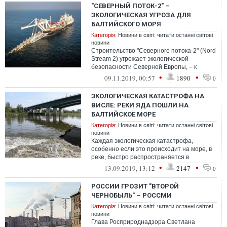
"СЕВЕРНЫЙ ПОТОК-2" –
ЭКОЛОГИЧЕСКАЯ УГРОЗА ДЛЯ
БАЛТИЙСКОГО МОРЯ
Категорія:
Новини в світі: читати останні світові
новини
Строительство "Северного потока-2" (Nord
Stream 2) угрожает экологической
безопасности Северной Европы, – к
такому общему выводу пришли различные
•
•
09.11.2019, 00:57
1890
0
иссл...
ЭКОЛОГИЧЕСКАЯ КАТАСТРОФА НА
ВИСЛЕ: РЕКИ ЯДА ПОШЛИ НА
БАЛТИЙСКОЕ МОРЕ
Категорія:
Новини в світі: читати останні світові
новини
Каждая экологическая катастрофа,
особенно если это происходит на море, в
реке, быстро распространяется в
окружающей среде. Для трагедии такого
•
•
13.09.2019, 13:12
2147
0
рода не...
РОССИИ ГРОЗИТ "ВТОРОЙ
ЧЕРНОБЫЛЬ" – РОССМИ
Категорія:
Новини в світі: читати останні світові
новини
Глава Росприроднадзора Светлана