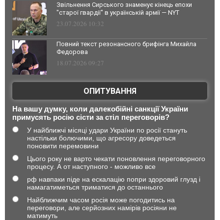
Звільнення Сирського знаменує кінець епохи
"старої гвардії" в українській армії — NYT
23.07.2026 10:32
Повний текст резонансного брифінга Михайла
Федорова
18.07.2026 09:27
ОПИТУВАННЯ
На вашу думку, коли далекобійні санкції України
примусять росію сісти за стіл переговорів?
У найближчі місяці удари України по росії стануть
настільки болючими, що агресору доведеться
поновити перемовини
Цього року не варто чекати поновлення переговорного
процесу. А от наступного - можливо все
рф навпаки піде на ескалацію попри здоровий глузд і
намагатиметься триматися до останнього
Найближчим часом росія може погодитись на
переговори, але серйозних намірів росіяни не
матимуть