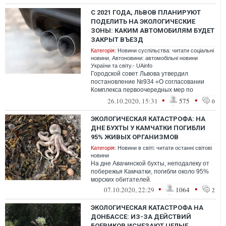
С 2021 ГОДА, ЛЬВОВ ПЛАНИРУЮТ
ПОДЕЛИТЬ НА ЭКОЛОГИЧЕСКИЕ
ЗОНЫ: КАКИМ АВТОМОБИЛЯМ БУДЕТ
ЗАКРЫТ ВЪЕЗД
Категорія:
Новини суспільства: читати соціальні
новини
,
Автоновини: автомобільні новини
України та світу.- UAinfo
Городской совет Львова утвердил
постановление №934 «О согласовании
Комплекса первоочередных мер по
улучшению качества воздуха в г. Львове».
•
•
26.10.2020, 15:31
575
0
Это постан...
ЭКОЛОГИЧЕСКАЯ КАТАСТРОФА: НА
ДНЕ БУХТЫ У КАМЧАТКИ ПОГИБЛИ
95% ЖИВЫХ ОРГАНИЗМОВ
Категорія:
Новини в світі: читати останні світові
новини
На дне Авачинской бухты, неподалеку от
побережья Камчатки, погибли около 95%
морских обитателей.
•
•
07.10.2020, 22:29
1064
2
ЭКОЛОГИЧЕСКАЯ КАТАСТРОФА НА
ДОНБАССЕ: ИЗ-ЗА ДЕЙСТВИЙ
БОЕВИКОВ ИСЧЕЗАЮТ ЦЕЛЫЕ