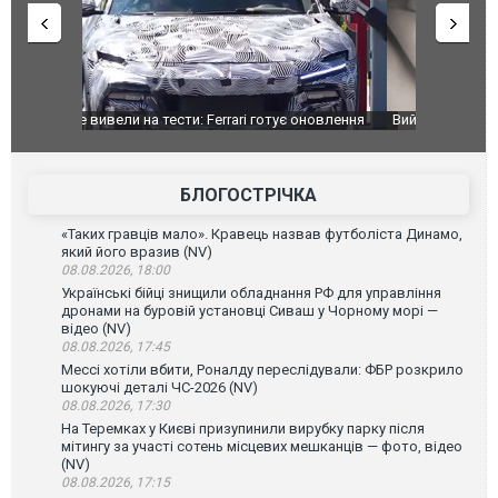
оновлення
Вийшов трейлер нової екранізації легендарного
Зеленський
фільму "Афера Томаса Крауна"
перемовин
БЛОГОСТРІЧКА
«Таких гравців мало». Кравець назвав футболіста Динамо,
який його вразив (NV)
08.08.2026, 18:00
Українські бійці знищили обладнання РФ для управління
дронами на буровій установці Сиваш у Чорному морі —
відео (NV)
08.08.2026, 17:45
Мессі хотіли вбити, Роналду переслідували: ФБР розкрило
шокуючі деталі ЧС-2026 (NV)
08.08.2026, 17:30
На Теремках у Києві призупинили вирубку парку після
мітингу за участі сотень місцевих мешканців — фото, відео
(NV)
08.08.2026, 17:15