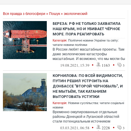
Вся правда з блогосфери
»
Пошук
» экологический
БЕРЕЗА: РФ НЕ ТОЛЬКО ЗАХВАТИЛА
НАШ КРЫМ, НО И УБИВАЕТ ЧЁРНОЕ
МОРЕ. ПОРА РЕАГИРОВАТЬ
Категорія:
Політичні новини України та світу:
читати новини політики
В России любят масштабные проекты. Там
даже экологические катастрофы
масштабные. И возможно, что мы могли бы
не реагировать на них, если бы не то, что...
•
•
19.08.2021, 15:39
1163
3
КОРНИЛОВА: ПО ВСЕЙ ВИДИМОСТИ,
ПУТИН РЕШИЛ УСТРОИТЬ НА
ДОНБАССЕ "ВТОРОЙ ЧЕРНОБЫЛЬ", И
НЕ МЫТЬЁМ, ТАК КАТАНИЕМ
ВЫТОРГОВАТЬ УСТУПКИ
Категорія:
Новини суспільства: читати соціальні
новини
Временно оккупированные отдельные
районы Донецкой и Луганской областей
стали потенциальным источником
техногенной и экологической катастрофы.
•
•
03.03.2021, 06:58
2228
3