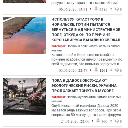
ресурсов могут привести к масштабным
экологическим катастрофам.
•
•
06.06.2020, 13:31
3385
0
ИСПОЛЬЗУЯ КАТАСТРОФУ В
НОРИЛЬСКЕ, ПУТИН ПЫТАЕТСЯ
ВЕРНУТЬСЯ В АДМИНИСТРАТИВНОЕ
ПОЛЕ, ОТКУДА ОН ПО ПРИЧИНЕ
КОРОНАВИРУСА БАНАЛЬНО СБЕЖАЛ
Категорія:
Новини в світі: читати останні світові
новини
Катастрофой в Норильске по какой-то
причине озаботился лично президент, и по
всей видимости, это попытка вернуться в
административное поле, откуда он ...
•
•
05.06.2020, 22:47
1261
0
ПОКА В ДАВОСЕ ОБСУЖДАЮТ
ЭКОЛОГИЧЕСКИЕ РИСКИ, УКРАИНА
ПРОДОЛЖАЕТ ТОНУТЬ В МУСОРЕ
Категорія:
Новини суспільства: читати соціальні
новини
Опубликованный манифест Давоса-2020
касается ряда важных вопросов. При этом
впервые за 50 лет существования форума
пять крупнейших мировых рисков явля...
•
•
24.01.2020, 22:00
360
0