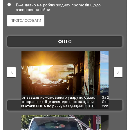
Вже давно не роблю жодних прогнозів щодо
завершення війни
ФОТО
по Сумах,
За 2000 кілометрів від кордону з Україною: в
"Мої іграш
траждали
Єкатеринбурзі після атаки дронів загорівся
суперкарів
ВІДЕО
ині. ФОТО
склад Wildberries. ФОТО. ВІДЕО