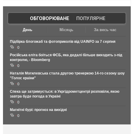
ОБГОВОРЮВАНЕ
|
ПОПУЛЯРНЕ
День
Місяць
За весь час
Підбірка блогожаб та фотоприколів від UAINFO за 7 серпня
0
Російська еліта боїться ФСБ, яка дедалі більше виходить з-під
контролю, - Bloomberg
0
Наталія Могилевська стала другою тренеркою 14-го сезону шоу
"Голос країни"
0
Спека ще затримується: в Укргідрометцентрі розповіли, якою
завтра буде погода в Україні
0
Магнітні бурі: прогноз на вихідні
0