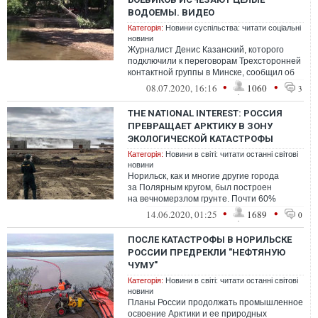
ВОДОЕМЫ. ВИДЕО
Категорія:
Новини суспільства: читати соціальні
новини
Журналист Денис Казанский, которого
подключили к переговорам Трехсторонней
контактной группы в Минске, сообщил об
экологической катастрофе на временно...
•
•
08.07.2020, 16:16
1060
3
THE NATIONAL INTEREST: РОССИЯ
ПРЕВРАЩАЕТ АРКТИКУ В ЗОНУ
ЭКОЛОГИЧЕСКОЙ КАТАСТРОФЫ
Категорія:
Новини в світі: читати останні світові
новини
Норильск, как и многие другие города
за Полярным кругом, был построен
на вечномерзлом грунте. Почти 60%
зданий в Норильске постепенно
•
•
14.06.2020, 01:25
1689
0
разрушаются из-з...
ПОСЛЕ КАТАСТРОФЫ В НОРИЛЬСКЕ
РОССИИ ПРЕДРЕКЛИ "НЕФТЯНУЮ
ЧУМУ"
Категорія:
Новини в світі: читати останні світові
новини
Планы России продолжать промышленное
освоение Арктики и ее природных