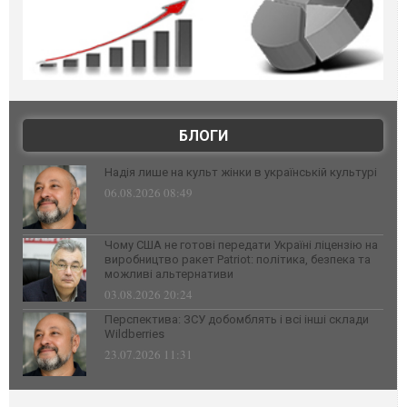
БЛОГИ
Надія лише на культ жінки в українській культурі
06.08.2026 08:49
Чому США не готові передати Україні ліцензію на
виробництво ракет Patriot: політика, безпека та
можливі альтернативи
03.08.2026 20:24
Перспектива: ЗСУ добомблять і всі інші склади
Wildberries
23.07.2026 11:31