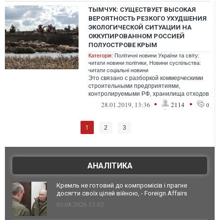
ТЫМЧУК: СУЩЕСТВУЕТ ВЫСОКАЯ
ВЕРОЯТНОСТЬ РЕЗКОГО УХУДШЕНИЯ
ЭКОЛОГИЧЕСКОЙ СИТУАЦИИ НА
ОККУПИРОВАННОМ РОССИЕЙ
ПОЛУОСТРОВЕ КРЫМ
Категорія:
Політичні новини України та світу:
читати новини політики
,
Новини суспільства:
читати соціальні новини
Это связано с разборкой коммерческими
строительными предприятиями,
контролируемыми РФ, хранилища отходов
металлургического производства,
•
•
28.01.2019, 13:36
2114
0
накопленных в...
1
2
3
АНАЛІТИКА
Кремль не готовий до компромісів і прагне
досягти своїх цілей війною, - Foreign Affairs
03.08.2026 13:02