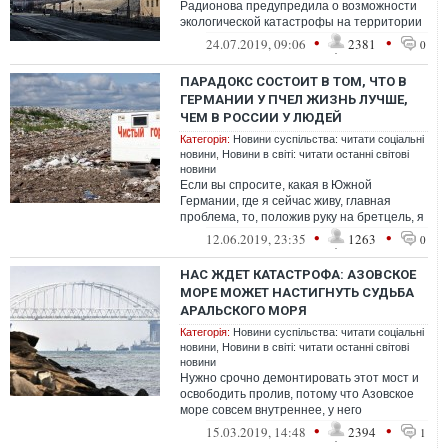
Радионова предупредила о возможности
экологической катастрофы на территории
России (страна-агрессор – согласно Закону
•
•
24.07.2019, 09:06
2381
0
...
ПАРАДОКС СОСТОИТ В ТОМ, ЧТО В
ГЕРМАНИИ У ПЧЕЛ ЖИЗНЬ ЛУЧШЕ,
ЧЕМ В РОССИИ У ЛЮДЕЙ
Категорія:
Новини суспільства: читати соціальні
новини
,
Новини в світі: читати останні світові
новини
Если вы спросите, какая в Южной
Германии, где я сейчас живу, главная
проблема, то, положив руку на бретцель, я
честно отвечу: пчелы. Их становится мен...
•
•
12.06.2019, 23:35
1263
0
НАС ЖДЕТ КАТАСТРОФА: АЗОВСКОЕ
МОРЕ МОЖЕТ НАСТИГНУТЬ СУДЬБА
АРАЛЬСКОГО МОРЯ
Категорія:
Новини суспільства: читати соціальні
новини
,
Новини в світі: читати останні світові
новини
Нужно срочно демонтировать этот мост и
освободить пролив, потому что Азовское
море совсем внутреннее, у него
единственная связь с миром – это Черное
•
•
15.03.2019, 14:48
2394
1
м...