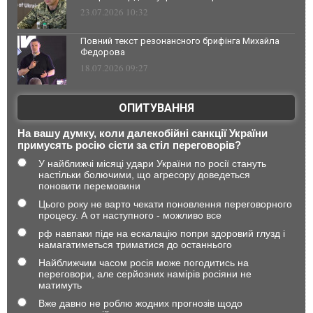
23.07.2026 10:32
Повний текст резонансного брифінга Михайла
Федорова
18.07.2026 09:27
ОПИТУВАННЯ
На вашу думку, коли далекобійні санкції України
примусять росію сісти за стіл переговорів?
У найближчі місяці удари України по росії стануть
настільки болючими, що агресору доведеться
поновити перемовини
Цього року не варто чекати поновлення переговорного
процесу. А от наступного - можливо все
рф навпаки піде на ескалацію попри здоровий глузд і
намагатиметься триматися до останнього
Найближчим часом росія може погодитись на
переговори, але серйозних намірів росіяни не
матимуть
Вже давно не роблю жодних прогнозів щодо