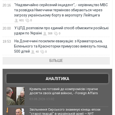
"Надзвичайно серйозний інцидент", - керівництво МВС
20:16
та розвідка Німеччини терміново збираються через
загрозу українському борту в аеропорту Лейпцига
601
0
У ЦПД розповіли про єдиний спосіб обмежити російські
20:00
удари по Україні
308
0
На Донеччині посилили евакуацію: з Краматорська,
19:53
Біленького та Красноторки примусово вивезуть понад
500 дітей
40
0
БІЛЬШЕ
АНАЛІТИКА
Кремль не готовий до компромісів і прагне
досягти своїх цілей війною, - Foreign Affairs
03.08.2026 13:02
Звільнення Сирського знаменує кінець епохи
"старої гвардії" в українській армії — NYT