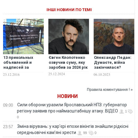
ІНШІ НОВИНИ ПО ТЕМІ
13 прикольных
Євген Клопотенко
Олександр Педан:
объявлений и
озвучив суму, яку
Думаєте, війна
надписей за
заробив за 2024 рік
закінчилася?
неделю. ФОТО
Підтримайте
25.12.2024
23.12.2016
06.10.2023
військових хоч
якось
Правила коментування ! »
НОВИНИ
Сили оборони уразили Ярославський НПЗ: губернатор
09:00
регіону заявив про наймасштабнішу атаку. ВІДЕО
1
0
Зміна вірувань: у кар'єрі епохи вікінгів знайшли рідкісні
23:57
середньовічні кам’яні хрести
99
0