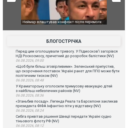
я перемоги
Мудрик провів перший матч за "Челсі" після
Українсь
допінгової дискваліфікації. ВІДЕО
під час л
Франції
БЛОГОСТРІЧКА
Перед цим оголошували тривогу. У Підмосков'ї загорівся
НДІ Роскосмосу, причетний до розробок балістики (NV)
06.08.2026, 09:00
«Щоб були більш зговірливими». Зеленський припустив,
що скорочення поставок Україні ракет для ППО може бути
політичним тиском (NV)
06.08.2026, 08:48
У Краматорську оголосили примусову евакуацію дітей
з найбільш небезпечних районів (NV)
06.08.2026, 08:36
«Зганьбив посаду». Легенда Реала та Барселони закликав
президента ФІФА Інфантіно піти у відставку (NV)
06.08.2026, 08:24
Сибіга привітав рішення Швеції передати Україні судно
тіньового флоту РФ (NV)
06.08.2026, 08:12