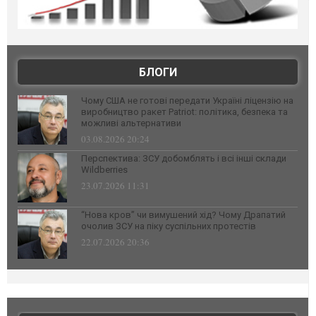
БЛОГИ
Чому США не готові передати Україні ліцензію на
виробництво ракет Patriot: політика, безпека та
можливі альтернативи
03.08.2026 20:24
Перспектива: ЗСУ добомблять і всі інші склади
Wildberries
23.07.2026 11:31
“Нова кров” чи вимушений хід? Чому Драпатий
очолив ЗСУ на піку суспільних протестів
22.07.2026 20:36