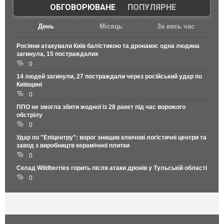
ОБГОВОРЮВАНЕ
|
ПОПУЛЯРНЕ
День
Місяць
За весь час
Росіяни атакували Київ балістикою та дронами: одна людина
загинула, 15 постраждалих
0
14 людей загинули, 27 постраждали через російський удар по
Київщині
0
ППО не змогла збити жодної із 28 ракет під час ворожого
обстрілу
0
Удар по "Епіцентру": ворог знищив ключові логістичні центри та
завод з виробництв керамічної плитки
0
Склад Wildberries горить після атаки дронів у Тульській області
0