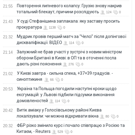
Повторення липневого колапсу: Грузію знову накрив
21:55
тотальний блекаут, причини розслідують
124
0
У суді Стефанішина заплакала: яку заставу просить
21:43
прокуратура
1138
0
Мудрик провів перший матч за "Челсі" після допінгової
21:32
дискваліфікації. ВІДЕО
114
0
Залужний не брав участі у зустрічі з новим міністром
21:14
оборони Британії в Києві: в ОП та в оточенні посла
дають різні пояснення
276
0
У Києві завтра - сильна спека, +37+39 градусів. -
21:02
синоптикиня
66
0
Україна та Польща погодили наступні кроки щодо
20:53
ексгумацій: у Львові підбили підсумки виконання
домовленостей
114
0
Витік аміаку у Голосіївському районі Києва
20:42
локалізували: чи можна відкривати вікна
80
0
ФБР різко змінило курс і почало співпрацю з Росією та
20:32
Китаєм, - Reuters
529
0