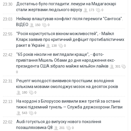
Достатньо було погладити: лемури на Мадагаскарі
23:30
стали жертвами людського вірусу
173
0
Неймар влаштував конфлікт після перемоги "Сантоса".
23:03
ВІДЕО
150
0
"Росія користується вікном можливостей", - Майкл
22:55
Кларк заявив про критичний дефіцит протибалістичних
ракет в Україні
138
0
"65 років ніколи не виглядали краще", - фото-
22:42
привітання Мішель Обами до дня народження екс-
президента США зібрало майже мільйон лайків
301
0
Рецепт молодості виявився простішим: володіння
22:31
кількома мовами омолоджує мозок на десяток років
180
0
На кордоні з Білоруссю виявили вже третій за останні
22:13
тижні підземний тунель — Служба держохорони Литви
543
0
Audi готується до випуску нового покоління
22:02
позашляховика Q8
201
0