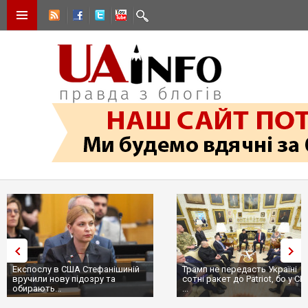
Експослу в США Стефанішиній
Трамп не передасть Україні
вручили нову підозру та
сотні ракет до Patriot, бо у С
обирають...
...