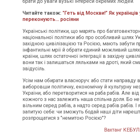
брати до уваги вузькі інтере­си окремих людей.
Читайте також:
"Геть від Москви!" Як українців
переконують... росіяни
Українські політики, що марять про багатовекторн
національної політики або про особливий шлях У
західною цивілізацією та Росією, мають забути п
інфантильні мрії й обрати єдиний можливий шлях
країни, шлях остаточної інтеграції в західну цивіл
вони так і залишаться ляльками на дроті, який с
звідусіль.
Усім нам обирати власноруч: або стати направду 
виборовши політичну, економічну й культурну не
України, або перетворитися на раба рабів. Але ві
кожного з нас залежить наша спільна доля. Бо н
вільним серед рабів, а надто серед рабів рабів. І 
запитую себе: чи зможуть бодай наші діти нарешт
розпрощатися з "немитою Росією"?
Вахтанг КЕБУЛ