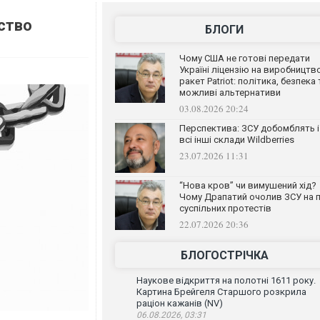
ство
БЛОГИ
Чому США не готові передати
Україні ліцензію на виробництв
ракет Patriot: політика, безпека 
можливі альтернативи
03.08.2026 20:24
Перспектива: ЗСУ добомблять і
всі інші склади Wildberries
23.07.2026 11:31
“Нова кров” чи вимушений хід?
Чому Драпатий очолив ЗСУ на п
суспільних протестів
22.07.2026 20:36
БЛОГОСТРІЧКА
Наукове відкриття на полотні 1611 року.
Картина Брейгеля Старшого розкрила
раціон кажанів (NV)
06.08.2026, 03:31