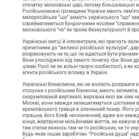
спочатку московські царі, потому більшовицькі 
Російськомовні громадяни України мають пам'ята
малоросійське "шо" замість українського "що" з
сприйматиметься бундючними носіями "справжн
московського "чо" як прояв безкультурності й про
Українські митці й інтелектуали, які прагнуть зал
причетними до "великої російської культури", да
розраховують на те, що їм вдасться бути рівними
Вони упосліджені від самого початку гри. Вони др
цікаві Росії не як вільні творчі особистості, а як ко
агенти російського впливу в Україні.
Українські бізнесмени, які не воліють розірвати 
стосунки з російським бізнесом, мають затямити,
скорумпованій вертикалі, верхівка якої аж ніяк не
Москві, вони завжди залишатимуться шістками в
кремлівського гравця в злочинний покер. Його у
страшна, його блеф нескінченний, адже він завжд
кінця, жертвуючи мільйонами життів, не кажучи 
там статки якихось там чи то російських, чи то укр
будь-яких інших заробітчан. "Російська душа" над