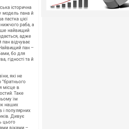
тська історична
у модель пана й
а пастка цієї
 нижчого раба, а
лише найвищий
 здається, адже
й пан відчуває
 Найвищий пан –
ами, бо для
а, гідності та й
ни, які не
 "братнього
я місце в
остий. Таке
ньому їм
як наших
в і популярних
иків. Дивує
ь цього
бами віками –