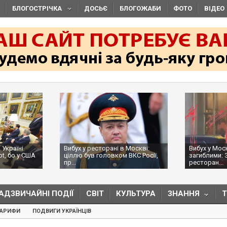
БЛОГОСТРІЧКА
ДОСЬЄ
БЛОГОЖАБИ
ФОТО
ВІДЕО
 Україні
Вибух у ресторані в Москві:
Вибух у Мос
ot, бо у США
ціллю був головком ВКС Росії,
загиблими: 
пр...
ресторан...
АДЗВИЧАЙНІ ПОДІЇ
СВІТ
КУЛЬТУРА
ЗНАННЯ
ТАРИФИ
ПОДВИГИ УКРАЇНЦІВ