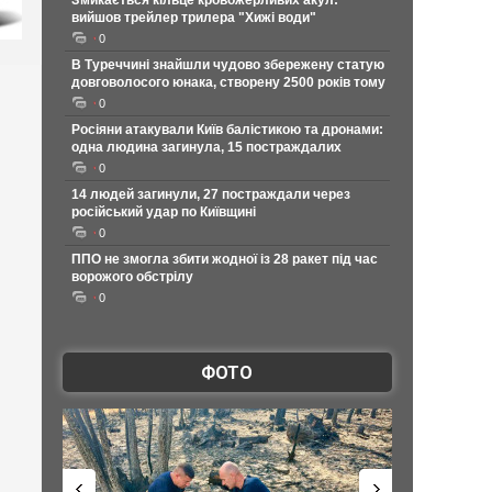
Змикається кільце кровожерливих акул:
вийшов трейлер трилера "Хижі води"
0
В Туреччині знайшли чудово збережену статую
довговолосого юнака, створену 2500 років тому
0
Росіяни атакували Київ балістикою та дронами:
одна людина загинула, 15 постраждалих
0
14 людей загинули, 27 постраждали через
російський удар по Київщині
0
ППО не змогла збити жодної із 28 ракет під час
ворожого обстрілу
0
ФОТО