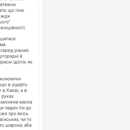
ватажки.
ти, що їхнє
авжди
ього"
Українські надзвичайники врятували 
вінційності.
під час ліквідації масштабної лісової 
Франції
ишитися
рма
 серед рівних.
угорядні й
рисні ідіоти, як
економічні
 що в ущерть
 в Києві, а в
 руках
сміхнена маска
Неймар влаштував конфлікт після пе
"Сантоса". ВІДЕО
и ладен іти до
вже про якісь
аїнських, чи то
то широка, аби