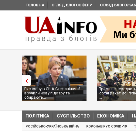
ГОЛОВНА
ОГЛЯД БЛОГОСФЕРИ
ОГЛЯД БЛОГОЖАБ
Експослу в США Стефанішиній
Трамп не передасть
вручили нову підозру та
сотні ракет до Patri
обирають...
...
ПОЛІТИКА
СУСПІЛЬСТВО
ЕКОНОМІКА
Н
РОСІЙСЬКО-УКРАЇНСЬКА ВІЙНА
КОРОНАВІРУС COVID-19