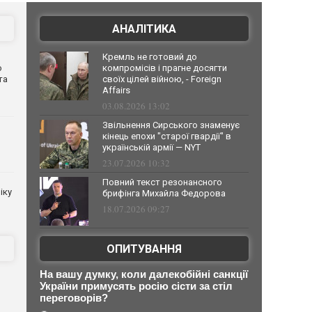
АНАЛІТИКА
Кремль не готовий до
о
компромісів і прагне досягти
та
своїх цілей війною, - Foreign
Affairs
03.08.2026 13:02
Звільнення Сирського знаменує
кінець епохи "старої гвардії" в
українській армії — NYT
23.07.2026 10:32
Повний текст резонансного
іку
брифінга Михайла Федорова
18.07.2026 09:27
ОПИТУВАННЯ
На вашу думку, коли далекобійні санкції
України примусять росію сісти за стіл
переговорів?