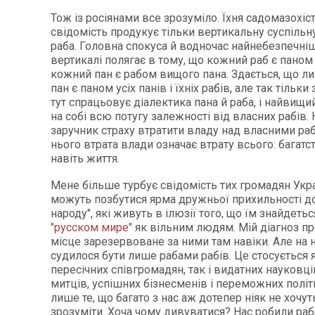
Тож із росіянами все зрозуміло. Їхня садомазохіс
свідомість продукує тільки вертикальну суспільн
раба. Головна спокуса й водночас найнебезпечніш
вертикалі полягає в тому, що кожний раб є паном
кожний пан є рабом вищого пана. Здається, що 
пан є паном усіх панів і їхніх рабів, але так тільки
тут спрацьовує діалектика пана й раба, і найвищи
на собі всю потугу залежності від власних рабів.
заручник страху втратити владу над власними раб
нього втрата влади означає втрату всього: багатств
навіть життя.
Мене більше турбує свідомість тих громадян Украї
можуть позбутися ярма дружньої прихильності до
народу", які живуть в ілюзії того, що їм знайдетьс
"русском мире"
як вільним людям. Мій діагноз пр
місце зарезервоване за ними там навіки. Але на 
судилося бути лише рабами рабів. Це стосується 
пересічних співгромадян, так і видатних науковці
митців, успішних бізнесменів і переможних політ
лише те, що багато з нас аж дотепер ніяк не хочут
зрозуміти. Хоча чому дивуватися? Нас робили ра