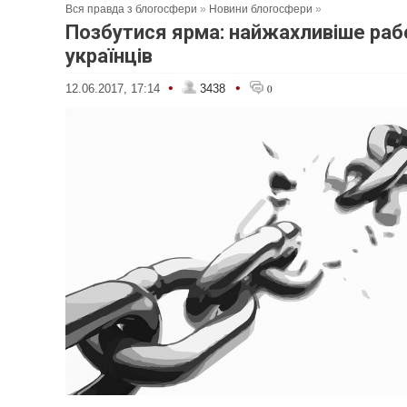
Вся правда з блогосфери
»
Новини блогосфери
»
Позбутися ярма: найжахливіше раб
українців
•
•
12.06.2017, 17:14
3438
0