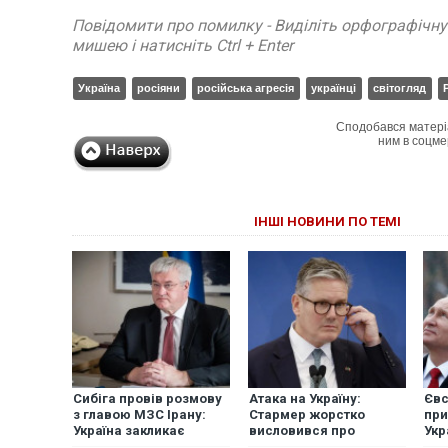
Повідомити про помилку - Виділіть орфографічн
мишею і натисніть Ctrl + Enter
Україна
росіяни
російська агресія
українці
світогляд
Сподобався матері
ним в соцме
ІНШІ НОВИНИ ПО ТЕМІ
Сибіга провів розмову
Атака на Україну:
Євс
з главою МЗС Ірану:
Стармер жорстко
при
Україна закликає
висловився про
Укр
Тегеран утриматися від
почуття безкарності
док