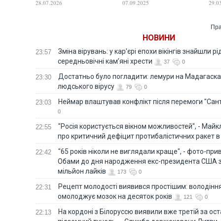
28.07.2026
07.09.2025
29.0
ескалації
Путіна
Пра
НОВИНИ
Зміна вірувань: у кар'єрі епохи вікінгів знайшли рід
23:57
середньовічні кам’яні хрести
37
0
Достатньо було погладити: лемури на Мадагаска
23:30
людського вірусу
79
0
Неймар влаштував конфлікт після перемоги "Сан
23:03
0
"Росія користується вікном можливостей", - Майк
22:55
про критичний дефіцит протибалістичних ракет в 
"65 років ніколи не виглядали краще", - фото-пр
22:42
Обами до дня народження екс-президента США 
мільйон лайків
173
0
Рецепт молодості виявився простішим: володінн
22:31
омолоджує мозок на десяток років
121
0
На кордоні з Білоруссю виявили вже третій за ост
22:13