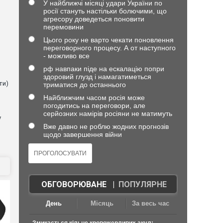
У найближчі місяці удари України по
росії стануть настільки болючими, що
агресору доведеться поновити
перемовини
Цього року не варто чекати поновлення
в
переговорного процесу. А от наступного
- можливо все
рф навпаки піде на ескалацію попри
здоровий глузд і намагатиметься
ти)
триматися до останнього
Найближчим часом росія може
погодитись на переговори, але
серйозних намірів росіяни не матимуть
у
Вже давно не роблю жодних прогнозів
щодо завершення війни
ОБГОВОРЮВАНЕ
|
ПОПУЛЯРНЕ
День
Місяць
За весь час