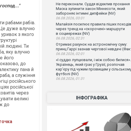
Не переконали. Суддя відхилив прохання
оспод..."
Маска зупинити закон Міннесоти, який
забороняє інтимні дипфейки (NV)
06.08.2026, 03:01
ти рабами рабів.
Малайзія посилює правила піших поході
. Це дуже влучно
через тренд на «скорочені» маршрути
в соцмережах (NV)
 уривок з якого
06.08.2026, 02:31
труктурі
Отримає рахунок на астрономічну суму:
ій людині. Ти
принц Гаррі зазнав чергової невдачі (Фак
ба, яку влучно
06.08.2026, 02:01
е його
«І суддю лупцювали, і між собою билися».
оказово, до
Українець, який грає у Грузії, розпочав
алектику пана й
кар'єру під чужим прізвищем у сільськом
футболі (NV)
раба, а служіння
06.08.2026, 01:31
гіці російського
аціях російської
овитів через
ІНФОГРАФІКА
дувати великі
аж до
точка