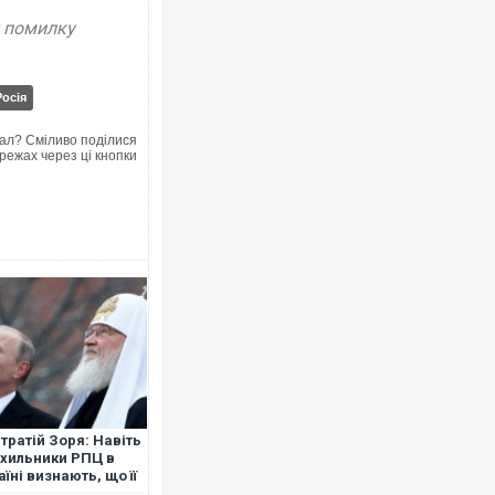
у помилку
Росія
ал? Сміливо поділися
режах через ці кнопки
тратій Зоря: Навіть
хильники РПЦ в
аїні визнають, що її
ументи – фашизм