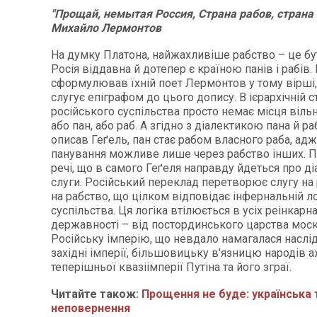
"Прощай, немытая Россия, Страна рабов, страна г
Михайло Лермонтов
На думку Платона, найжахливіше рабство – це бу
Росія віддавна й дотепер є країною панів і рабів
сформулював їхній поет Лермонтов у тому вір­ші,
слугує епіграфом до цього допису. В ієрархічній с
російського суспільства просто немає місця вільн
або пан, або раб. А згідно з діалектикою пана й ра
описав Геґель, пан стає рабом власного раба, адж
панування можливе лише через рабство інших. П
речі, що в самого Геґеля направду йдеться про ді
слуги. Російський переклад перетворює слугу на 
на рабство, що цілком відповідає інфернальній ло
суспільства. Ця логіка втілюється в усіх реінкарн
державності – від постординського царства моск
Російську імперію, що невдало намагалася наслі
західні імперії, більшовицьку в'язницю народів 
теперішньої квазіімперії Путіна та його зграї.
Читайте також:
Прощення не буде: українська 
неповернення