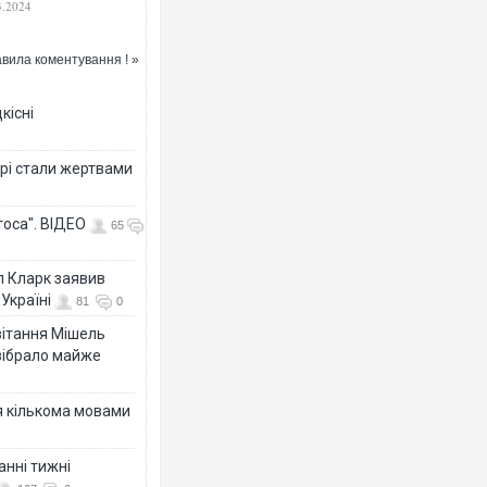
3.2024
вила коментування ! »
кісні
рі стали жертвами
тоса". ВІДЕО
65
л Кларк заявив
Україні
81
0
ивітання Мішель
зібрало майже
я кількома мовами
анні тижні