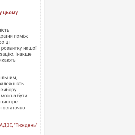
 у цьому
ість
країни поміж
ро ці
 розвитку нашої
ізацію. Інакше
микають
вільним,
залежність
д вибору
е можна бути
я вкотре
і остаточно
АДЗЕ, "Тиждень"