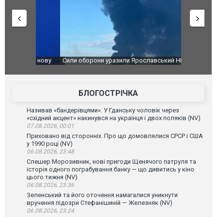
чили нову
Сили оборони уразили Ярославський НПЗ:
Неймар вла
губернатор регіону заявив про наймасштабнішу
"Сантоса".
атаку. ВІДЕО
БЛОГОСТРІЧКА
Називав «бандерівцями». У Гданську чоловік через
«східний акцент» накинувся на українця і двох поляків (NV)
07.08.2026, 00:01
Приховано від сторонніх. Про що домовлялися СРСР і США
у 1990 році (NV)
06.08.2026, 23:48
Слешер Морозивник, нові пригоди Щенячого патруля та
історія одного пограбування банку — що дивитись у кіно
цього тижня (NV)
06.08.2026, 23:36
Зеленський та його оточення намагалися уникнути
вручення підозри Стефанішиній — Железняк (NV)
06.08.2026, 23:24