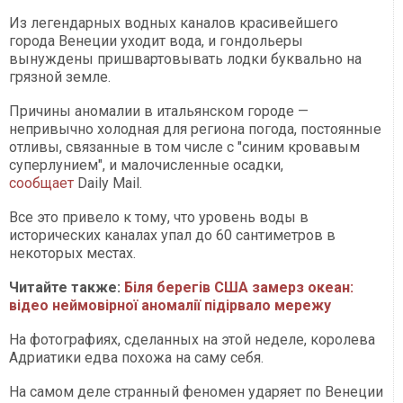
Из легендарных водных каналов красивейшего
города Венеции уходит вода, и гондольеры
вынуждены пришвартовывать лодки буквально на
грязной земле.
Причины аномалии в итальянском городе —
непривычно холодная для региона погода, постоянные
отливы, связанные в том числе с "синим кровавым
суперлунием", и малочисленные осадки,
сообщает
Daily Mail.
Все это привело к тому, что уровень воды в
исторических каналах упал до 60 сантиметров в
некоторых местах.
Читайте также:
Біля берегів США замерз океан:
відео неймовірної аномалії підірвало мережу
На фотографиях, сделанных на этой неделе, королева
Адриатики едва похожа на саму себя.
На самом деле странный феномен ударяет по Венеции