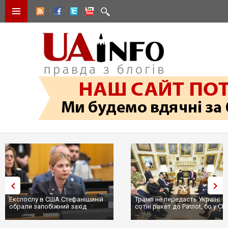
Трамп не передасть Україні
Вибух у ресторані в Москві:
сотні ракет до Patriot, бо у США
ціллю був головком ВКС Росії
...
пр...