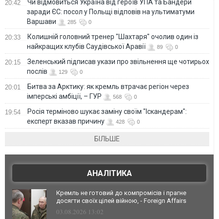
Чи відмовиться Україна від героїв УПА та Бандери
20:42
заради ЄС: посол у Польщі відповів на ультиматуми
Варшави
285
0
Колишній головний тренер "Шахтаря" очолив один із
20:33
найкращих клубів Саудівської Аравії
89
0
Зеленський підписав укази про звільнення ще чотирьох
20:15
послів
129
0
Битва за Арктику: як кремль втрачає регіон через
20:01
імперські амбіції, – ГУР
568
0
Росія терміново шукає заміну своїм "Іскандерам":
19:54
експерт вказав причину
428
0
БІЛЬШЕ
АНАЛІТИКА
Кремль не готовий до компромісів і прагне
досягти своїх цілей війною, - Foreign Affairs
03.08.2026 13:02