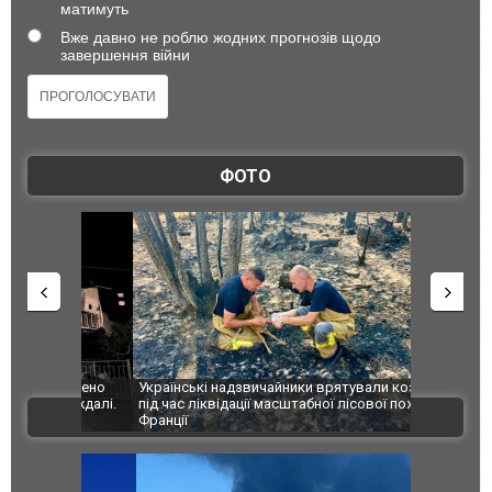
матимуть
Вже давно не роблю жодних прогнозів щодо
завершення війни
ФОТО
шкоджено
Українські надзвичайники врятували козуленя
СБУ за спр
траждалі.
під час ліквідації масштабної лісової пожежі у
Болгарії з
ВІДЕО
Франції
ФОТО