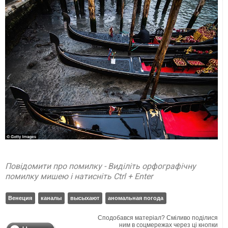
Повідомити про помилку - Виділіть орфографічну
помилку мишею і натисніть Ctrl + Enter
Венеция
каналы
высыхают
аномальная погода
Сподобався матеріал? Сміливо поділися
ним в соцмережах через ці кнопки