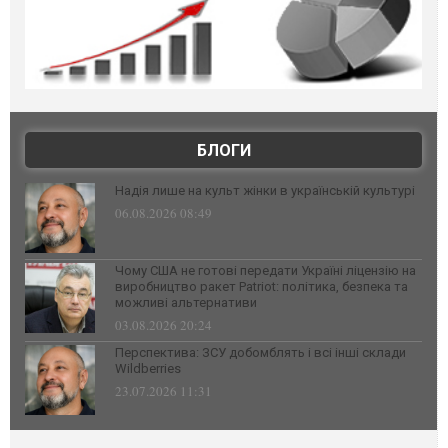
БЛОГИ
Надія лише на культ жінки в українській культурі
06.08.2026 08:49
Чому США не готові передати Україні ліцензію на
виробництво ракет Patriot: політика, безпека та
можливі альтернативи
03.08.2026 20:24
Перспектива: ЗСУ добомблять і всі інші склади
Wildberries
23.07.2026 11:31