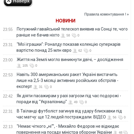
Правила коментування ! »
НОВИНИ
Потужний гавайський телескоп виявив на Сонці те, чого
23:55
раніше не бачив ніхто
58
0
"Мої іграшки": Роналду показав колекцію суперкарів
23:31
вартістю понад 25 млн євро
62
0
Життя на Землі могло виникнути двічі, – дослідження
23:00
105
0
Навіть 300 американських ракет Україні вистачить
22:53
лише на 2,5-3 місяці активних російських обстрілів -
експерт
31
0
Як діяти пасажирам у разі загрози під час подорожі -
22:42
поради від "Укрзалізниці"
49
0
В Таїланді футболіст загинув від удару блискавки під
22:31
час матчу: ще 12 людей постраждали. ВІДЕО
56
0
"Немає чіткого „ні“", - Михайло Федоров не відкидає
22:13
повернення на посаду міністра оборони України
48