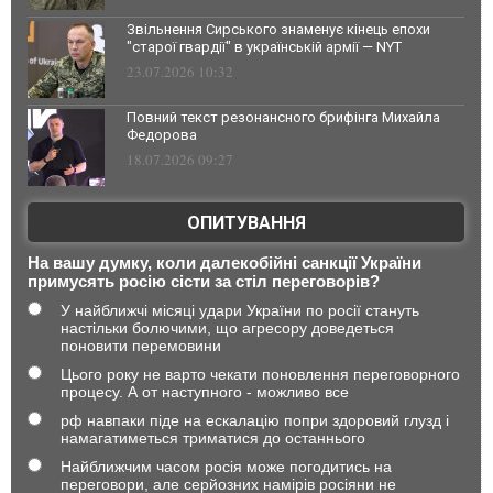
Звільнення Сирського знаменує кінець епохи
"старої гвардії" в українській армії — NYT
23.07.2026 10:32
Повний текст резонансного брифінга Михайла
Федорова
18.07.2026 09:27
ОПИТУВАННЯ
На вашу думку, коли далекобійні санкції України
примусять росію сісти за стіл переговорів?
У найближчі місяці удари України по росії стануть
настільки болючими, що агресору доведеться
поновити перемовини
Цього року не варто чекати поновлення переговорного
процесу. А от наступного - можливо все
рф навпаки піде на ескалацію попри здоровий глузд і
намагатиметься триматися до останнього
Найближчим часом росія може погодитись на
переговори, але серйозних намірів росіяни не