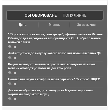
ОБГОВОРЮВАНЕ
|
ПОПУЛЯРНЕ
День
Місяць
За весь час
"65 років ніколи не виглядали краще", - фото-привітання Мішель
Обами до дня народження екс-президента США зібрало майже
мільйон лайків
0
Audi готується до випуску нового покоління позашляховика Q8
0
Рецепт молодості виявився простішим: володіння кількома
мовами омолоджує мозок на десяток років
0
Неймар влаштував конфлікт після перемоги "Сантоса". ВІДЕО
0
Достатньо було погладити: лемури на Мадагаскарі стали
жертвами людського вірусу
0