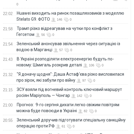
0
Huawei виходить на ринок позашляховиків з моделлю
22:02
Stelato G9. ФОТО
146
0
Трамп різко відреагував на чутки про конфлікт з
21:58
Гегсетом
56
0
Зеленський анонсував звільнення через ситуацію із
21:54
водою в Марганці
57
0
В Україні розподіляти електроенергію будуть по-
21:43
новому: Шмигаль розкрив деталі
106
0
"Я доначу щодня": Даша Астаф'єва різко висловилася
21:32
про зірок, які забули про війну
97
0
ЗСУ взяли під вогневий контроль ключовий маршрут
21:15
росіян Маріуполь — Чонгар
142
0
Прогноз: 9-го серпня дихати легко свіжим повітрям
21:00
можна буде повсюди в Україні
82
0
Зеленський доручив підготувати спеціальну санкційну
20:55
операцію проти РФ
61
0