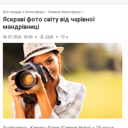
Вся правда з блогосфери
»
Новини блогосфери
»
Яскраві фото світу від чарівної
мандрівниці
•
•
06.07.2018, 18:00
1115
0
Знайомтесь, Кармен Хутер (Carmen Huter) – 25-річна