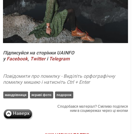
П
ідписуйся на сторінки
UAINFO
у
Facebook
,
Twitter
і
Telegram
Повідомити про помилку - Виділіть орфографічну
помилку мишею і натисніть Ctrl + Enter
мандрівниця
ясраві фото
подорож
Сподобався матеріал? Сміливо поділися
ним в соцмережах через ці кнопки