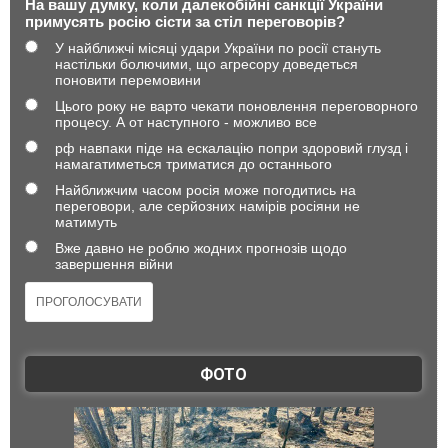
На вашу думку, коли далекобійні санкції України
примусять росію сісти за стіл переговорів?
У найближчі місяці удари України по росії стануть
настільки болючими, що агресору доведеться
поновити перемовини
Цього року не варто чекати поновлення переговорного
процесу. А от наступного - можливо все
рф навпаки піде на ескалацію попри здоровий глузд і
намагатиметься триматися до останнього
Найближчим часом росія може погодитись на
переговори, але серйозних намірів росіяни не
матимуть
Вже давно не роблю жодних прогнозів щодо
завершення війни
ФОТО