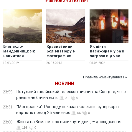
ІНШІ НОВИНИ ПО ТЕМІ
Блог соло-
Красиві види
Як діяти
мандрівниці: Як
Болівії і Перу в
пасажирам у разі
навчитися
фотографіях
загрози під час
подорожувати
мандрівниці Sonia
подорожі - поради
12.03.2019
26.03.2018
06.08.2026
самій
Szóstak
від "Укрзалізниці"
Правила коментування ! »
НОВИНИ
Потужний гавайський телескоп виявив на Сонці те, чого
23:55
раніше не бачив ніхто
81
0
"Мої іграшки": Роналду показав колекцію суперкарів
23:31
вартістю понад 25 млн євро
66
0
Життя на Землі могло виникнути двічі, – дослідження
23:00
116
0