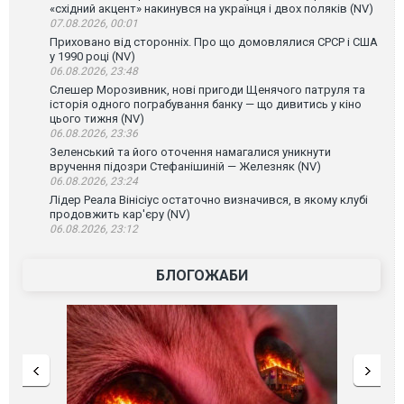
«східний акцент» накинувся на українця і двох поляків (NV)
07.08.2026, 00:01
Приховано від сторонніх. Про що домовлялися СРСР і США
у 1990 році (NV)
06.08.2026, 23:48
Слешер Морозивник, нові пригоди Щенячого патруля та
історія одного пограбування банку — що дивитись у кіно
цього тижня (NV)
06.08.2026, 23:36
Зеленський та його оточення намагалися уникнути
вручення підозри Стефанішиній — Железняк (NV)
06.08.2026, 23:24
Лідер Реала Вінісіус остаточно визначився, в якому клубі
продовжить кар'єру (NV)
06.08.2026, 23:12
БЛОГОЖАБИ