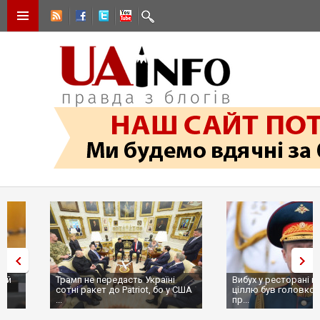
Трамп не передасть Україні
Вибух у ресторані в Москві:
сотні ракет до Patriot, бо у США
ціллю був головком ВКС Росії
...
пр...