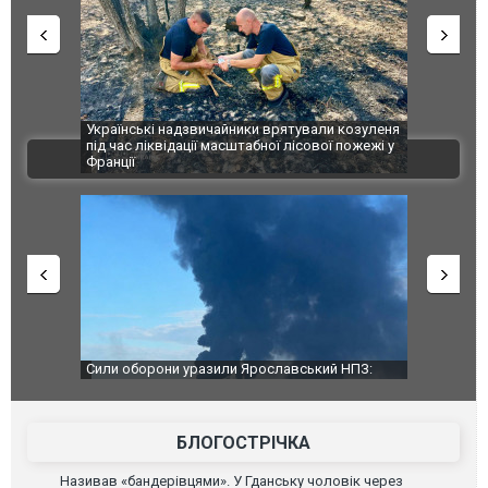
шкоджено
Українські надзвичайники врятували козуленя
СБУ за спр
траждалі.
під час ліквідації масштабної лісової пожежі у
Болгарії з
ВІДЕО
Франції
ФОТО
чили нову
Сили оборони уразили Ярославський НПЗ:
Неймар вла
губернатор регіону заявив про наймасштабнішу
"Сантоса".
атаку. ВІДЕО
БЛОГОСТРІЧКА
Називав «бандерівцями». У Гданську чоловік через