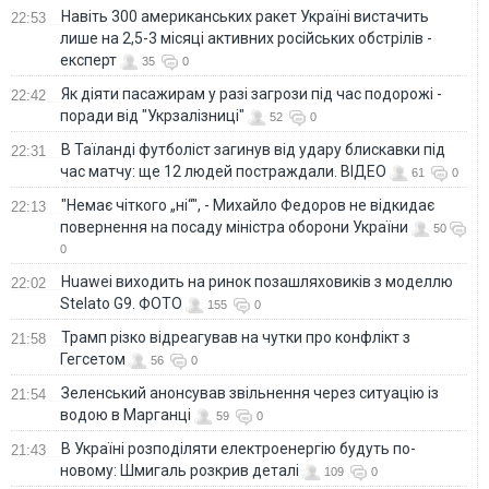
Навіть 300 американських ракет Україні вистачить
22:53
лише на 2,5-3 місяці активних російських обстрілів -
експерт
35
0
Як діяти пасажирам у разі загрози під час подорожі -
22:42
поради від "Укрзалізниці"
52
0
В Таїланді футболіст загинув від удару блискавки під
22:31
час матчу: ще 12 людей постраждали. ВІДЕО
61
0
"Немає чіткого „ні“", - Михайло Федоров не відкидає
22:13
повернення на посаду міністра оборони України
50
0
Huawei виходить на ринок позашляховиків з моделлю
22:02
Stelato G9. ФОТО
155
0
Трамп різко відреагував на чутки про конфлікт з
21:58
Гегсетом
56
0
Зеленський анонсував звільнення через ситуацію із
21:54
водою в Марганці
59
0
В Україні розподіляти електроенергію будуть по-
21:43
новому: Шмигаль розкрив деталі
109
0