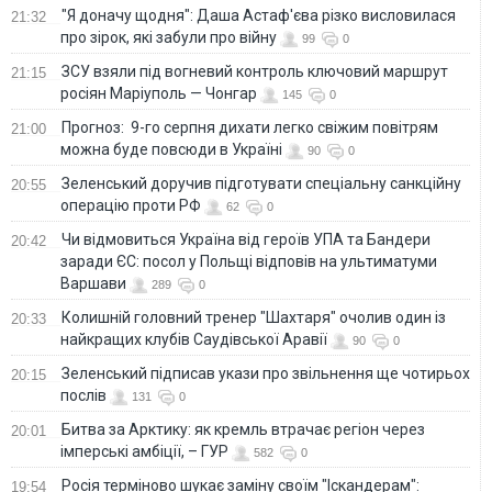
"Я доначу щодня": Даша Астаф'єва різко висловилася
21:32
про зірок, які забули про війну
99
0
ЗСУ взяли під вогневий контроль ключовий маршрут
21:15
росіян Маріуполь — Чонгар
145
0
Прогноз: 9-го серпня дихати легко свіжим повітрям
21:00
можна буде повсюди в Україні
90
0
Зеленський доручив підготувати спеціальну санкційну
20:55
операцію проти РФ
62
0
Чи відмовиться Україна від героїв УПА та Бандери
20:42
заради ЄС: посол у Польщі відповів на ультиматуми
Варшави
289
0
Колишній головний тренер "Шахтаря" очолив один із
20:33
найкращих клубів Саудівської Аравії
90
0
Зеленський підписав укази про звільнення ще чотирьох
20:15
послів
131
0
Битва за Арктику: як кремль втрачає регіон через
20:01
імперські амбіції, – ГУР
582
0
Росія терміново шукає заміну своїм "Іскандерам":
19:54