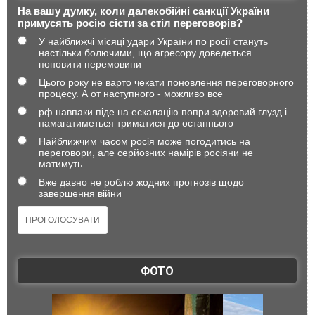
На вашу думку, коли далекобійні санкції України
примусять росію сісти за стіл переговорів?
У найближчі місяці удари України по росії стануть
настільки болючими, що агресору доведеться
поновити перемовини
Цього року не варто чекати поновлення переговорного
процесу. А от наступного - можливо все
рф навпаки піде на ескалацію попри здоровий глузд і
намагатиметься триматися до останнього
Найближчим часом росія може погодитись на
переговори, але серйозних намірів росіяни не
матимуть
Вже давно не роблю жодних прогнозів щодо
завершення війни
ФОТО