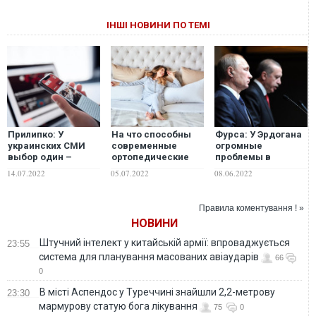
ІНШІ НОВИНИ ПО ТЕМІ
Прилипко: У
На что способны
Фурса: У Эрдогана
украинских СМИ
современные
огромные
выбор один –
ортопедические
проблемы в
умереть или
матрасы?
экономике, а еще у
14.07.2022
05.07.2022
08.06.2022
измениться
него скоро
выборы. На что
Эрдоган готов
Правила коментування ! »
пойти ради
НОВИНИ
победы?
Штучний інтелект у китайській армії: впроваджується
23:55
система для планування масованих авіаударів
66
0
В місті Аспендос у Туреччині знайшли 2,2-метрову
23:30
мармурову статую бога лікування
75
0