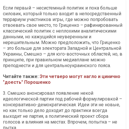
Если первый – несистемный политик и пока больше
силовик, который только входит в непосредственный
террариум участников игры, где можно попробовать
отвоевать свое место, то Гриценко – рафинированный
классический политик с неплохими аналитическими
данными, но кажущийся неуверенным и
нерешительным. Можно предположить, что Гриценко
– это больше для электората Западной и Центральной
Украины, Смешко – для юго-восточных областей, но, в
принципе, при правильном медиаплане можно
преподнести и для центральноукраинского пояса.
Читайте также:
Эти четверо могут нагло и цинично
"доесть" Порошенко
3. Смешко анонсировал появление некой
идеологической партии под рабочей формулировкой –
консервативно-демократическая. Идеи эти не новые,
но как только дело доходит до практики всегда
выходит не партия, а политический проект сбора
голосов и влияния на местах. Впрочем, попытка – не
пытка.