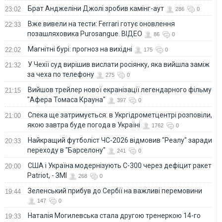
Брат Анджеліни Джолі зробив камінг-аут
23:02
286
0
Вже вивели на тести: Ferrari готує оновлення
22:33
позашляховика Purosangue. ВІДЕО
86
0
Магнітні бурі: прогноз на вихідні
22:02
175
0
У Чехії суд вирішив вислати росіянку, яка вийшла заміж
21:32
за чеха по телефону
275
0
Вийшов трейлер нової екранізації легендарного фільму
21:15
"Афера Томаса Крауна"
397
0
Спека ще затримується: в Укргідрометцентрі розповіли,
21:00
якою завтра буде погода в Україні
1762
0
Найкращий футболіст ЧС-2026 відмовив "Реалу" заради
20:33
переходу в "Барселону"
241
0
США і Україна модернізують С-300 через дефіцит ракет
20:00
Patriot, - ЗМІ
268
0
Зеленський прибув до Сербії на важливі перемовини
19:44
147
0
Наталія Могилевська стала другою тренеркою 14-го
19:33