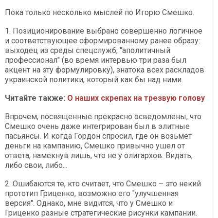
Пока только несколько мыслей по Игорю Смешко.
1. Позиционирование выбрано совершенно логичное
и соответствующее сформированному ранее образу:
выходец из среды спецслужб, "аполитичный
профессионал" (во время интервью три раза был
акцент на эту формулировку), знатока всех раскладов
украинской политики, который как бы над ними.
Читайте также:
О наших скрепах на трезвую голову
Впрочем, посвященные прекрасно осведомлены, что
Смешко очень даже интегрирован был в элитные
пасьянсы. И когда Гордон спросил, где он возьмет
деньги на кампанию, Смешко привычно ушел от
ответа, намекнув лишь, что не у олигархов. Видать,
либо свои, либо...
2. Ошибаются те, кто считает, что Смешко – это некий
прототип Гриценко, возможно его "улучшенная
версия". Однако, мне видится, что у Смешко и
Гриценко разные стратегические рисунки кампании.