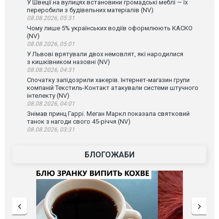
У Швеції на вулицях встановини громадські меблі — їх
переробили з будівельних матеріалів (NV)
08.08.2026, 05:31
Чому лише 5% українських водіїв оформлюють КАСКО
(NV)
08.08.2026, 05:01
У Львові врятували двох немовлят, які народилися
з кишківником назовні (NV)
08.08.2026, 04:31
Спочатку запідозрили хакерів. Інтернет-магазин групи
компаній Текстиль-Контакт атакували системи штучного
інтелекту (NV)
08.08.2026, 04:01
Знімав принц Гаррі. Меган Маркл показала святковий
танок з нагоди свого 45-річчя (NV)
08.08.2026, 03:31
БЛОГОЖАБИ