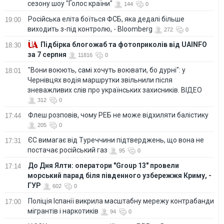
сезону шоу "Голос країни"
144
0
Російська еліта боїться ФСБ, яка дедалі більше
19:00
виходить з-під контролю, - Bloomberg
272
0
Підбірка блогожаб та фотоприколів від UAINFO
18:30
за 7 серпня
11816
0
"Вони воюють, самі хочуть воювати, бо дурні": у
18:01
Чернівцях водія маршрутки звільнили після
зневажливих слів про українських захисників. ВІДЕО
312
0
Флеш розповів, чому РЕБ не може відхиляти балістику
17:44
205
0
ЄС вимагає від Туреччини підтверджень, що вона не
17:31
постачає російський газ
95
0
До Дня Ялти: оператори "Group 13" провели
17:14
морський парад біля південного узбережжя Криму, -
ГУР
602
0
Поліція Іспанії викрила масштабну мережу контрабанди
17:00
мігрантів і наркотиків
94
0