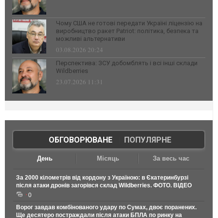
Чому США не готові передати Україні ліцензію на
виробництво ракет Patriot: політика, безпека та
можливі альтернативи
03.08.2026 20:24
Перспектива: ЗСУ добомблять і всі інші склади
Wildberries
23.07.2026 11:31
ОБГОВОРЮВАНЕ
|
ПОПУЛЯРНЕ
День
Місяць
За весь час
За 2000 кілометрів від кордону з Україною: в Єкатеринбурзі
після атаки дронів загорівся склад Wildberries. ФОТО. ВІДЕО
0
Ворог завдав комбінованого удару по Сумах, двоє поранених.
Ще десятеро постраждали після атаки БПЛА по ринку на