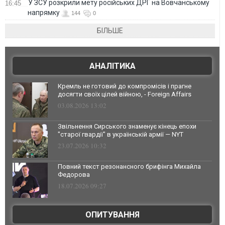
У ЗСУ розкрили мету російських ДРГ на Вовчанському
16:45
напрямку
144
0
БІЛЬШЕ
АНАЛІТИКА
Кремль не готовий до компромісів і прагне
досягти своїх цілей війною, - Foreign Affairs
03.08.2026 13:02
Звільнення Сирського знаменує кінець епохи
"старої гвардії" в українській армії — NYT
23.07.2026 10:32
Повний текст резонансного брифінга Михайла
Федорова
18.07.2026 09:27
ОПИТУВАННЯ