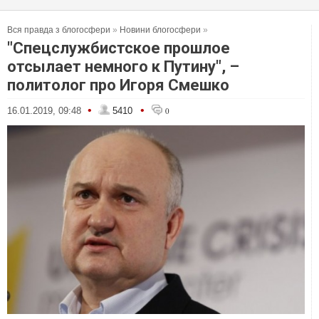
Вся правда з блогосфери
»
Новини блогосфери
»
"Спецслужбистское прошлое
отсылает немного к Путину", –
политолог про Игоря Смешко
•
•
16.01.2019, 09:48
5410
0