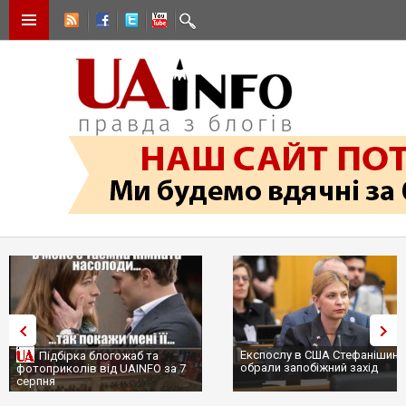
Експослу в США Стефанішині
Підбірка блогожаб та
обрали запобіжний захід
фотоприколів від UAINFO за 7
серпня