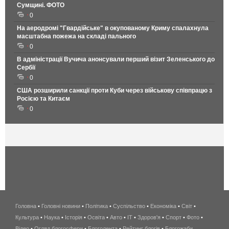
Сумщині. ФОТО
0
На аеродромі "Гвардійське" в окупованому Криму спалахнула
масштабна пожежа на складі пального
0
В адміністрації Вучича анонсували перший візит Зеленського до
Сербії
0
США розширили санкції проти Куби через військову співпрацю з
Росією та Китаєм
0
Головна
•
Головні новини
•
Політика
•
Суспільство
•
Економіка
беспроводной
•
Світ
•
Культура
•
Наука
•
Історія
•
Освіта
•
Авто
•
IT
•
Здоров'я
интернет
•
Спорт
•
Фото
•
Відео
•
Огляд блогосфери
•
Блоголента
•
Рейтинг блогів
киев
•
Блогожаби