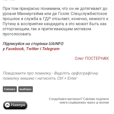
При том прекрасно понимаем, что он не дотягивает до
уровня Маннергейма или де Голля. Спецслужбистское
прошлое и служба в ГДР отсылает, конечно, немного к
Путину в восприятии кандидата, а это может быть как
отторгающим, так и притягивающим мотивом
проголосовать.
Підписуйся на сторінки
UAINFO
у
Facebook
,
Twitter
і
Telegram
Олег ПОСТЕРНАК
Повідомити про помилку - Виділіть орфографічну
помилку мишею і натисніть Ctrl + Enter
Смешко
выборы
Сподобався матеріал? Сміливо поділися
ним в соцмережах через ці кнопки