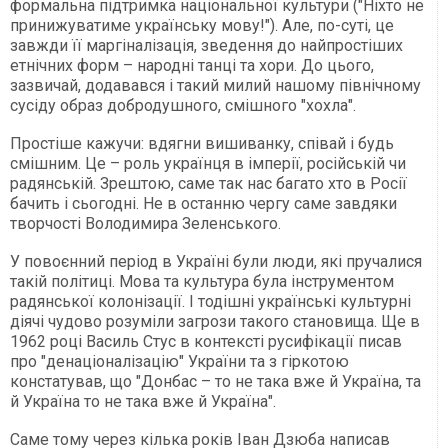
формальна підтримка національної культури ("Ніхто не
принижуватиме українську мову!"). Але, по-суті, це
завжди її маргіналізація, зведення до найпростіших
етнічних форм – народні танці та хори. До цього,
зазвичай, додавався і такий милий нашому північному
сусіду образ добродушного, смішного "хохла".
Простіше кажучи: вдягни вишиванку, співай і будь
смішним. Це – роль українця в імперії, російській чи
радянській. Зрештою, саме так нас багато хто в Росії
бачить і сьогодні. Не в останню чергу саме завдяки
творчості Володимира Зеленського.
У повоєнний період в Україні були люди, які пручалися
такій політиці. Мова та культура була інструментом
радянської колонізації. І тодішні українські культурні
діячі чудово розуміли загрози такого становища. Ще в
1962 році Василь Стус в контексті русифікації писав
про "денаціоналізацію" України та з гіркотою
констатував, що "Донбас – то не така вже й Україна, та
й Україна то не така вже й Україна".
Саме тому через кілька років Іван Дзюба написав