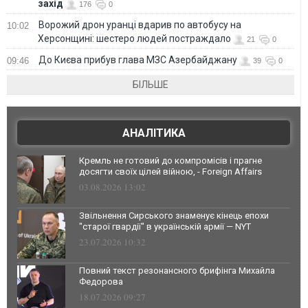
захід
176
0
Ворожий дрон уранці вдарив по автобусу на
10:02
Херсонщині: шестеро людей постраждало
21
0
До Києва прибув глава МЗС Азербайджану
09:46
39
0
БІЛЬШЕ
АНАЛІТИКА
Кремль не готовий до компромісів і прагне
досягти своїх цілей війною, - Foreign Affairs
03.08.2026 13:02
Звільнення Сирського знаменує кінець епохи
"старої гвардії" в українській армії — NYT
23.07.2026 10:32
Повний текст резонансного брифінга Михайла
Федорова
18.07.2026 09:27