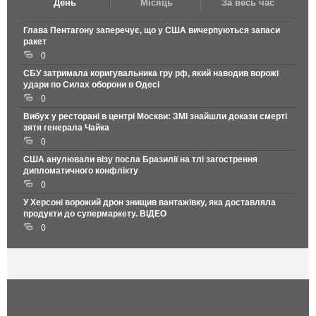
День
Місяць
За весь час
Глава Пентагону заперечує, що у США вичерпуються запаси
ракет
0
СБУ затримала коригувальника гру рф, який наводив ворожі
удари по Силах оборони в Одесі
0
Вибух у ресторані в центрі Москви: ЗМІ знайшли докази смерті
зятя генерала Чайка
0
США анулювали візу посла Бразилії на тлі загострення
дипломатичного конфлікту
0
У Херсоні ворожий дрон знищив вантажівку, яка доставляла
продукти до супермаркету. ВІДЕО
0