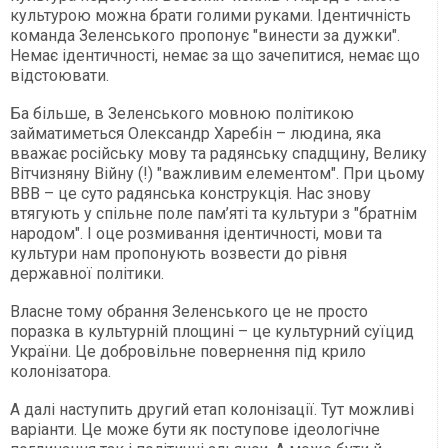
культурою можна брати голими руками. Ідентичність
команда Зеленського пропонує "винести за дужки".
Немає ідентичності, немає за що зачепитися, немає що
відстоювати.
Ба більше, в Зеленського мовною політикою
займатиметься Олександр Харебін – людина, яка
вважає російську мову та радянську спадщину, Велику
Вітчизняну Війну (!) "важливим елементом". При цьому
ВВВ – це суто радянська конструкція. Нас знову
втягують у спільне поле пам’яті та культури з "братнім
народом". І оце розмивання ідентичності, мови та
культури нам пропонують возвести до рівня
державної політики.
Власне тому обрання Зеленського це не просто
поразка в культурній площині – це культурний суїцид
України. Це добровільне повернення під крило
колонізатора.
А далі наступить другий етап колонізації. Тут можливі
варіанти. Це може бути як поступове ідеологічне