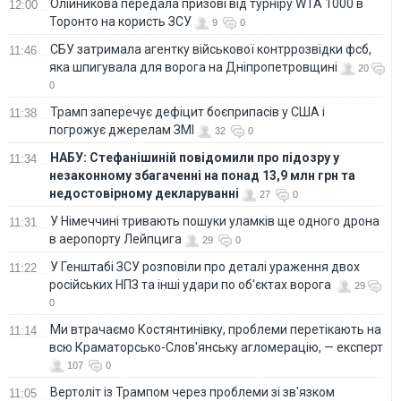
Олійникова передала призові від турніру WTA 1000 в
12:00
Торонто на користь ЗСУ
9
0
СБУ затримала агентку військової контррозвідки фсб,
11:46
яка шпигувала для ворога на Дніпропетровщині
20
0
Трамп заперечує дефіцит боєприпасів у США і
11:38
погрожує джерелам ЗМІ
32
0
НАБУ: Стефанішиній повідомили про підозру у
11:34
незаконному збагаченні на понад 13,9 млн грн та
недостовірному декларуванні
27
0
У Німеччині тривають пошуки уламків ще одного дрона
11:31
в аеропорту Лейпцига
29
0
У Генштабі ЗСУ розповіли про деталі ураження двох
11:22
російських НПЗ та інші удари по об'єктах ворога
29
0
Ми втрачаємо Костянтинівку, проблеми перетікають на
11:14
всю Краматорсько-Слов'янську агломерацію, — експерт
107
0
Вертоліт із Трампом через проблеми зі зв'язком
11:05