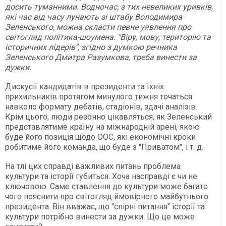
досить туманними. Водночас, з тих невеликих уривків,
які час від часу лунають зі штабу Володимира
Зеленського, можна скласти певне уявлення про
світогляд політика-шоумена. "Віру, мову, територію та
історичних лідерів", згідно з думкою речника
Зеленського Дмитра Разумкова, треба винести за
дужки.
Дискусії кандидатів в президенти та їхніх
прихильників протягом минулого тижня точаться
навколо формату дебатів, стадіонів, здачі аналізів.
Крім цього, люди резонно цікавляться, як Зеленський
представлятиме країну на міжнародній арені, якою
буде його позиція щодо ООС, які економічні кроки
робитиме його команда, що буде з "Приватом", і т. д.
На тлі цих справді важливих питань проблема
культури та історії губиться. Хоча насправді є чи не
ключовою. Саме ставлення до культури може багато
чого пояснити про світогляд ймовірного майбутнього
президента. Він вважає, що "спірні питання" історії та
культури потрібно винести за дужки. Що це може