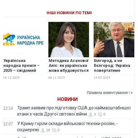
ІНШІ НОВИНИ ПО ТЕМІ
Українська
Методика Асанової
Білгород, а не
народна премія –
Аліє: як українська
Бєлгород: Україна
2025 – свідомий
мова вбудовується
повертатиме
вибір нації
в життя
українські назви
18.12.2025
08.11.2025
19.07.2025
американського
іноземним містам,
школяра
- Сибіга
Правила коментування ! »
НОВИНИ
Трамп заявив про підготовку США до наймасштабнішої
12:14
атаки з часів Другої світової війни
3
0
У Криму горіли склади військової техніки росіян, -
12:07
соцмережі
16
0