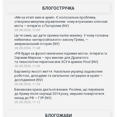
БЛОГОСТРІЧКА
«Ми на етапі змін в армії». Є колосальна проблема,
створена минулим управлінням: чому втрачаємо ключові
міста — інтерв'ю з Погорілим (NV)
06.08.2026, 12:00
Це те саме, що дати сірники палію-маніяку. У чому головна
небезпека «антиросійського» закону Ґрема, —
американський історик (NV)
06.08.2026, 11:48
«РФ будує на фронті величезні підземні міста». Інтерв'ю із
Сержем Марком — про виклик для Драпатого
та технологічні перегони між ЗСУ й армією Росії (NV)
06.08.2026, 11:36
Барометр якості життя. Наскільки українці задоволені
роботою, доходами та загальною ситуацією в країні —
дослідження (NV)
06.08.2026, 11:24
Бензинова криза дається взнаки. Росіяни, що переїхали
до Криму після окупації 2014 року, змушені повертатися
назад до РФ — ГУР (NV)
06.08.2026, 11:12
БЛОГОЖАБИ