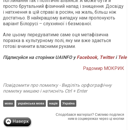
поглинання так і політичні альянси. А може бути й
просто брутальний фізичний напад і знищення. Досвіду
і натхнення в цій справі в росіян, на жаль, більш ніж
достатньо. В найкращому випадку нам пропонують
варіант Білорусі – слухняної і безмовної.
Але цьому передуватиме саме оця метафізична
поразка в культурному полі, яку ми вже здається
готові вчинити власними руками.
Підписуйся на сторінки UAINFO у
Facebook
,
Twitter
і
Tele
Радомир МОКРИК
Повідомити про помилку - Виділіть орфографічну
помилку мишею і натисніть Ctrl + Enter
мова
українська мова
нація
Україна
Сподобався матеріал? Сміливо поділися
ним в соцмережах через ці кнопки