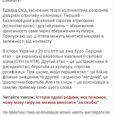
означати?
Едвард Саїд, засновник теорії колоніалізму, розрізняв
два рівні спротиву колонізації. Перший –
безпосередній військовий спротив агресорові
(колонізаторові) і другий рівень – збереження
ідентичності, саме через збереження культури.
Припускаю, що ці етапи можуть мінятися місцями в
залежності від контексту.
В історії України у 20 столітті це вже було. Перший
етап – це українські визвольні змагання ІІ світової
війни (ОУН та УПА). Другий етап – це шістдесятники й
дисидентство, боротьба за культуру, спротив
русифікації. При цьому, якщо перший етап – це бій на
фізичне знищення, то другий – відносно "лагідний", це
ідеологічна боротьба. Але і те і інше – це колонізація в
самому прямому сенсі цього слова.
Читайте також:
Історія однієї родини, яка пояснює,
чому мову і віру не можна виносити "за скобкі"
На практиці така колонізація може навіть виглядати як