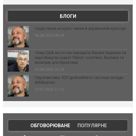
БЛОГИ
Надія лише на культ жінки в українській культурі
06.08.2026 08:49
Чому США не готові передати Україні ліцензію на
виробництво ракет Patriot: політика, безпека та
можливі альтернативи
03.08.2026 20:24
Перспектива: ЗСУ добомблять і всі інші склади
Wildberries
23.07.2026 11:31
ОБГОВОРЮВАНЕ
|
ПОПУЛЯРНЕ