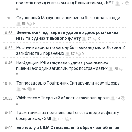
пролетів поряд із літаком над Вашингтоном, - NYT
50
0
Окупований Маріуполь залишився без світла та води
11:01
56
0
Зеленський підтвердив удари по двох російських
10:58
НПЗ та суднах тіньового флоту
27
0
Росіяни вдарили по вагону біля вокзалу міста Лозова: 2
10:52
загиблих та 3 поранених
57
0
На Одещині РФ атакувала судно з українською
10:46
пшеницею: один загиблий, троє постраждалих
28
0
Топпосадовцю Повітряних Сил вручили нову підозру
10:40
94
0
Wildberries у Тверській області атакували дрони
10:22
54
0
Трамп вимагав пояснень від Гегсета щодо дефіциту
10:15
боєприпасів, - ЗМІ
107
0
Експослу в США Стефанішиній обрали запобіжний
10:05