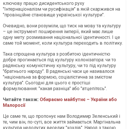
ключову працю дисидентського руху
"Інтернаціоналізм чи русифікація" в якій скаржився на
"провінційне становище української культури".
Очевидно, вони розуміли, що тиск на мову та культуру
– це інструмент поширення імперії, який має лише
одну мету: розмивання національної ідентичності. І це
саме той момент, коли культура переходить в політику.
Така спрощена культура з розбитою ідентичністю
добре прогинається під культуру колонізатора: чи то
радянську комуністичну культуру, чи то під культуру
"братнього народу". В радянські часи це називалося
"національна за формою, соціалістична за змістом
культура". Сьогодні для цього є простіші
формулювання: "какая разніца" або "атцепітєсь".
Читайте також:
Обираємо майбутнє – України або
Малоросії
Це саме те, що пропонує нам Володимир Зеленський і
те, чим він, по-суті, все життя займається. Маргінальна
культура недолугих веселих "хохлів". Народ з такою