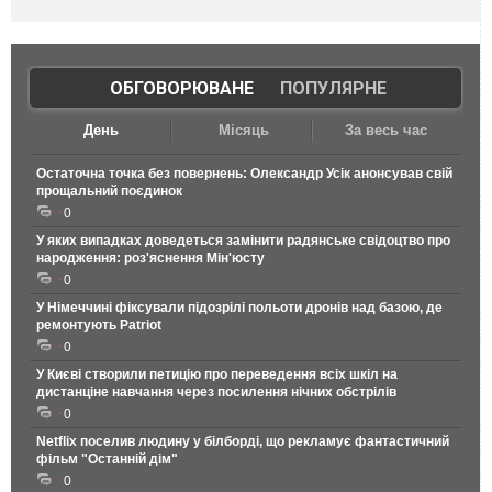
ОБГОВОРЮВАНЕ
|
ПОПУЛЯРНЕ
День
Місяць
За весь час
Остаточна точка без повернень: Олександр Усік анонсував свій
прощальний поєдинок
0
У яких випадках доведеться замінити радянське свідоцтво про
народження: роз'яснення Мін'юсту
0
У Німеччині фіксували підозрілі польоти дронів над базою, де
ремонтують Patriot
0
У Києві створили петицію про переведення всіх шкіл на
дистанціне навчання через посилення нічних обстрілів
0
Netflix поселив людину у білборді, що рекламує фантастичний
фільм "Останній дім"
0