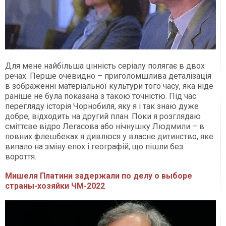
Для мене найбільша цінність серіалу полягає в двох
речах. Перше очевидно – приголомшлива деталізація
в зображенні матеріальної культури того часу, яка ніде
раніше не була показана з такою точністю. Під час
перегляду історія Чорнобиля, яку я і так знаю дуже
добре, відходить на другий план. Поки я розглядаю
сміттєве відро Легасова або нічнушку Людмили – в
повних флешбеках я дивлюся у власне дитинство, яке
випало на зміну епох і географій, що пішли без
вороття.
Мишеля Платини задержали по делу о выборе
страны-хозяйки ЧМ-2022