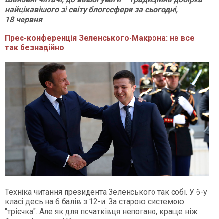
найцікавішого зі світу блогосфери за сьогодні,
18
червня
Прес-конференція Зеленського-Макрона: не все
так безнадійно
Техніка читання президента Зеленського так собі. У 6-у
класі десь на 6 балів з 12-и. За старою системою
"трієчка". Але як для початківця непогано, краще ніж