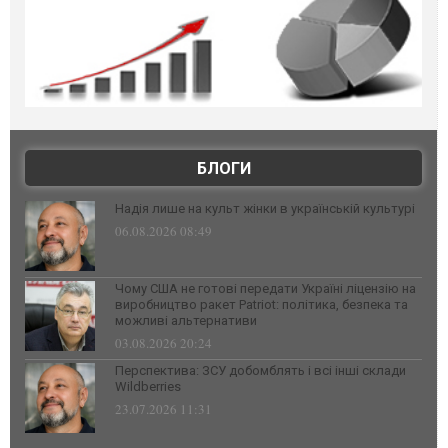
БЛОГИ
Надія лише на культ жінки в українській культурі
06.08.2026 08:49
Чому США не готові передати Україні ліцензію на
виробництво ракет Patriot: політика, безпека та
можливі альтернативи
03.08.2026 20:24
Перспектива: ЗСУ добомблять і всі інші склади
Wildberries
23.07.2026 11:31