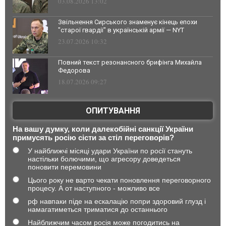
03.08.2026 13:02
Звільнення Сирського знаменує кінець епохи
"старої гвардії" в українській армії — NYT
23.07.2026 10:32
Повний текст резонансного брифінга Михайла
Федорова
18.07.2026 09:27
ОПИТУВАННЯ
На вашу думку, коли далекобійні санкції України
примусять росію сісти за стіл переговорів?
У найближчі місяці удари України по росії стануть
настільки болючими, що агресору доведеться
поновити перемовини
Цього року не варто чекати поновлення переговорного
процесу. А от наступного - можливо все
рф навпаки піде на ескалацію попри здоровий глузд і
намагатиметься триматися до останнього
Найближчим часом росія може погодитись на