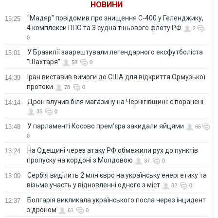
НОВИНИ
"Мадяр" повідомив про знищення С-400 у Геленджику,
15:25
4 комплекси ППО та 3 судна тіньового флоту РФ
2
0
У Бразилії заарештували легендарного ексфутболіста
15:01
"Шахтаря"
58
0
Іран виставив вимоги до США для відкриття Ормузької
14:39
протоки
78
0
Дрон влучив біля магазину на Чернігівщині: є поранені
14:14
35
0
У парламенті Косово прем'єра закидали яйцями
13:48
65
0
На Одещині через атаку РФ обмежили рух до пунктів
13:24
пропуску на кордоні з Молдовою
37
0
Сербія виділить 2 млн євро на українську енергетику та
13:00
візьме участь у відновленні одного з міст
32
0
Болгарія викликала українського посла через інцидент
12:37
з дроном
61
0