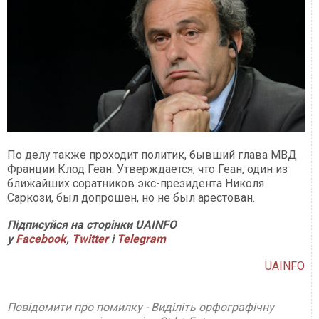
По делу также проходит политик, бывший глава МВД
Франции Клод Геан. Утверждается, что Геан, один из
ближайших соратников экс-президента Николя
Саркози, был допрошен, но не был арестован.
Підписуйся на сторінки UAINFO
у
Facebook
,
Twitter
і
Telegram
UAINFO
Повідомити про помилку - Виділіть орфографічну