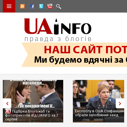
Експослу в США Стефанішиній
Трамп не передасть Україні
обрали запобіжний захід
сотні ракет до Patriot, бо у С
...