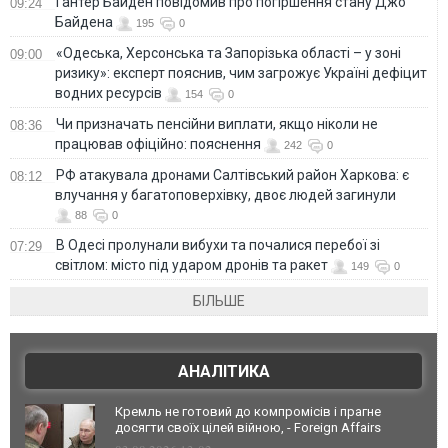
Гантер Байден повідомив про погіршення стану Джо
09:24
Байдена
195
0
«Одеська, Херсонська та Запорізька області – у зоні
09:00
ризику»: експерт пояснив, чим загрожує Україні дефіцит
водних ресурсів
154
0
Чи призначать пенсійни виплати, якщо ніколи не
08:36
працював офіційно: пояснення
242
0
РФ атакувала дронами Салтівський район Харкова: є
08:12
влучання у багатоповерхівку, двоє людей загинули
88
0
В Одесі пролунали вибухи та почалися перебої зі
07:29
світлом: місто під ударом дронів та ракет
149
0
БІЛЬШЕ
АНАЛІТИКА
Кремль не готовий до компромісів і прагне
досягти своїх цілей війною, - Foreign Affairs