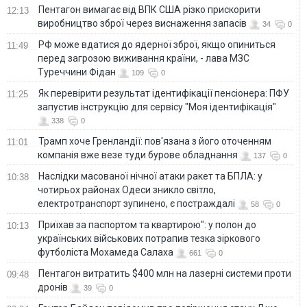
Пентагон вимагає від ВПК США різко прискорити
12:13
виробництво зброї через виснаження запасів
34
0
РФ може вдатися до ядерної зброї, якщо опиниться
11:49
перед загрозою виживання країни, - лава МЗС
Туреччини Фідан
109
0
Як перевірити результат ідентифікації пенсіонера: ПФУ
11:25
запустив інструкцію для сервісу "Моя ідентифікація"
338
0
Трамп хоче Гренландії: пов'язана з його оточенням
11:01
компанія вже везе туди бурове обладнання
137
0
Наслідки масованої нічної атаки ракет та БПЛА: у
10:38
чотирьох районах Одеси зникло світло,
електротранспорт зупинено, є постраждалі
58
0
Приїхав за паспортом та квартирою": у полон до
10:13
українських військових потрапив тезка зіркового
футболіста Мохамеда Салаха
661
0
Пентагон витратить $400 млн на лазерні системи проти
09:48
дронів
39
0