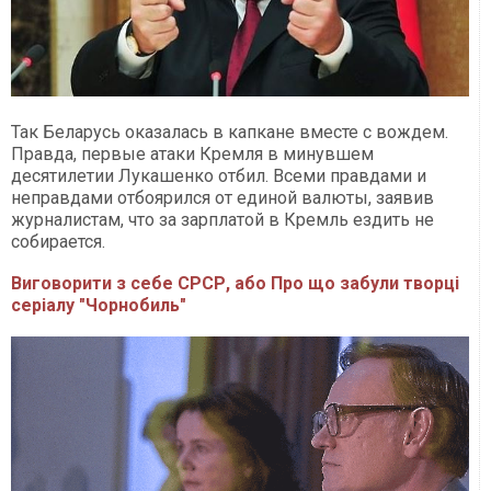
Так Беларусь оказалась в капкане вместе с вождем.
Правда, первые атаки Кремля в минувшем
десятилетии Лукашенко отбил. Всеми правдами и
неправдами отбоярился от единой валюты, заявив
журналистам, что за зарплатой в Кремль ездить не
собирается.
Виговорити з себе СРСР, або Про що забули творці
серіалу "Чорнобиль"