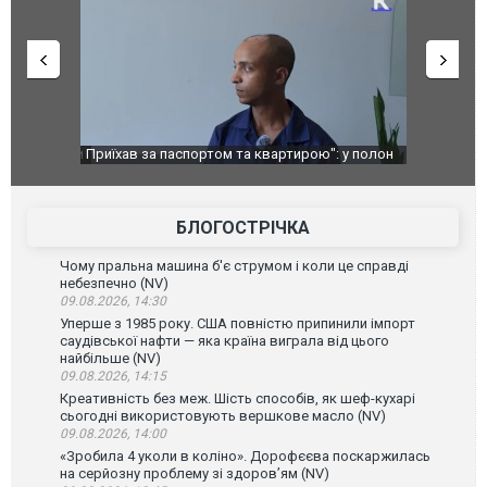
идали яйцями
Приїхав за паспортом та квартирою": у полон
Одесу накр
до українських військових потрапив тезка
ураганним 
зіркового футболіста Мохамеда Салаха
БЛОГОСТРІЧКА
Чому пральна машина б'є струмом і коли це справді
небезпечно (NV)
09.08.2026, 14:30
Уперше з 1985 року. США повністю припинили імпорт
саудівської нафти — яка країна виграла від цього
найбільше (NV)
09.08.2026, 14:15
Креативність без меж. Шість способів, як шеф-кухарі
сьогодні використовують вершкове масло (NV)
09.08.2026, 14:00
«Зробила 4 уколи в коліно». Дорофєєва поскаржилась
на серйозну проблему зі здоров’ям (NV)