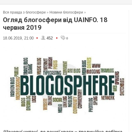
Вся правда з блогосфери
»
Новини блогосфери
»
Огляд блогосфери від UAINFO. 18
червня 2019
•
•
18.06.2019, 21:00
452
0
Шановні читачі, до вашої уваги – традиційна добірка