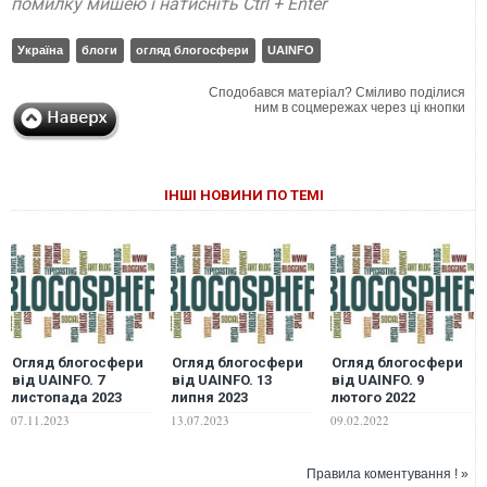
помилку мишею і натисніть Ctrl + Enter
Україна
блоги
огляд блогосфери
UAINFO
Сподобався матеріал? Сміливо поділися
ним в соцмережах через ці кнопки
ІНШІ НОВИНИ ПО ТЕМІ
Огляд блогосфери
Огляд блогосфери
Огляд блогосфери
від UAINFO. 7
від UAINFO. 13
від UAINFO. 9
листопада 2023
липня 2023
лютого 2022
07.11.2023
13.07.2023
09.02.2022
Правила коментування ! »