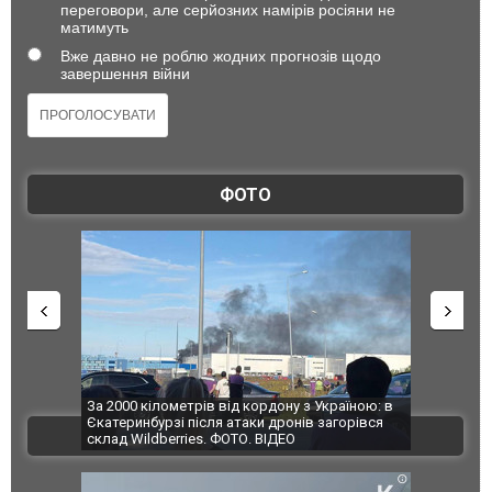
переговори, але серйозних намірів росіяни не
матимуть
Вже давно не роблю жодних прогнозів щодо
завершення війни
ФОТО
по Сумах,
За 2000 кілометрів від кордону з Україною: в
"Мої іграш
траждали
Єкатеринбурзі після атаки дронів загорівся
суперкарів
ВІДЕО
ині. ФОТО
склад Wildberries. ФОТО. ВІДЕО