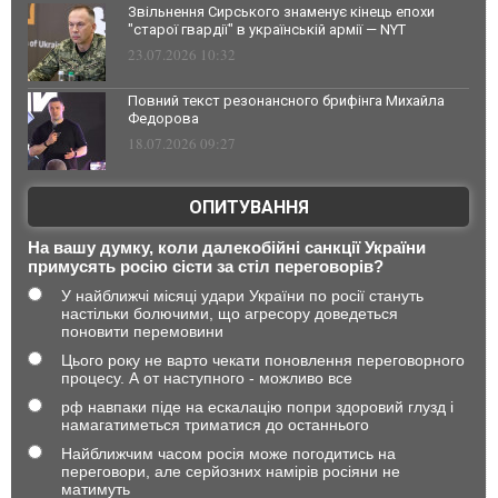
Звільнення Сирського знаменує кінець епохи
"старої гвардії" в українській армії — NYT
23.07.2026 10:32
Повний текст резонансного брифінга Михайла
Федорова
18.07.2026 09:27
ОПИТУВАННЯ
На вашу думку, коли далекобійні санкції України
примусять росію сісти за стіл переговорів?
У найближчі місяці удари України по росії стануть
настільки болючими, що агресору доведеться
поновити перемовини
Цього року не варто чекати поновлення переговорного
процесу. А от наступного - можливо все
рф навпаки піде на ескалацію попри здоровий глузд і
намагатиметься триматися до останнього
Найближчим часом росія може погодитись на
переговори, але серйозних намірів росіяни не
матимуть