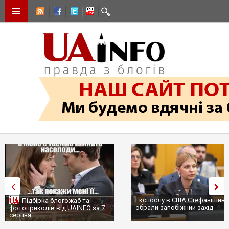
Експослу в США Стефанішині
Підбірка блогожаб та
обрали запобіжний захід
фотоприколів від UAINFO за 7
серпня