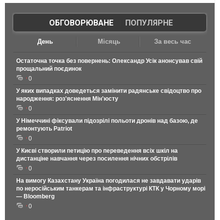
ОБГОВОРЮВАНЕ
|
ПОПУЛЯРНЕ
День
Місяць
За весь час
Остаточна точка без повернень: Олександр Усік анонсував свій
прощальний поєдинок
0
У яких випадках доведеться замінити радянське свідоцтво про
народження: роз'яснення Мін'юсту
0
У Німеччині фіксували підозрілі польоти дронів над базою, де
ремонтують Patriot
0
У Києві створили петицію про переведення всіх шкіл на
дистанціне навчання через посилення нічних обстрілів
0
На вимогу Казахстану Україна погодилася не завдавати ударів
по неросійським танкерам та інфраструктурі КТК у Чорному морі
— Bloomberg
0