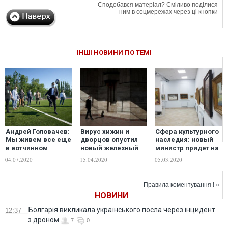
Сподобався матеріал? Сміливо поділися
ним в соцмережах через ці кнопки
ІНШІ НОВИНИ ПО ТЕМІ
Андрей Головачев:
Вирус хижин и
Сфера культурного
Мы живем все еще
дворцов опустил
наследия: новый
в вотчинном
новый железный
министр придет на
государстве, в
занавес
руины
04.07.2020
15.04.2020
05.03.2020
котором нет
частной
собственности, нет
Правила коментування ! »
и не может быть
НОВИНИ
гражданского
общества
Болгарія викликала українського посла через інцидент
12:37
з дроном
7
0