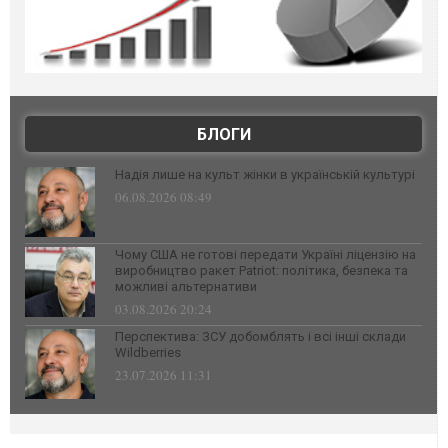
БЛОГИ
Надія лише на культ жінки в українській культурі
06.08.2026 08:49
Чому США не готові передати Україні ліцензію на
виробництво ракет Patriot: політика, безпека та
можливі альтернативи
03.08.2026 20:24
Перспектива: ЗСУ добомблять і всі інші склади
Wildberries
23.07.2026 11:31