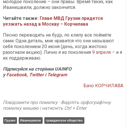
молодое поколение – они правы. Время таких, как
Иванишвили, должно закончится.
Читайте также:
Главе МВД Грузии придется
уезжать назад в Москву – Корчилава
Песню переводить не буду, по клипу все поймёте
сами. Одна деталь, мне нравится что они называют
себя поколением 20 июня (день, когда жестоко
разогнали акцию). Лично я из поколения
9 апреля
– и я
их поддерживаю.
Підписуйся на сторінки UAINFO
у
Facebook
,
Twitter
і
Telegram
Бачо КОРЧИЛАВА
Повідомити про помилку - Виділіть орфографічну
помилку мишею і натисніть Ctrl + Enter
Грузия
Иванишвили
гражданское общество