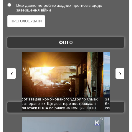
Вже давно не роблю жодних прогнозів щодо
завершення війни
ФОТО
по Сумах,
За 2000 кілометрів від кордону з Україною: в
"Мої іграш
траждали
Єкатеринбурзі після атаки дронів загорівся
суперкарів
ВІДЕО
ині. ФОТО
склад Wildberries. ФОТО. ВІДЕО