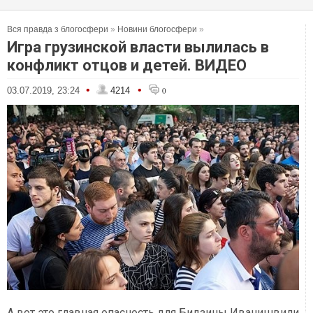
Вся правда з блогосфери
»
Новини блогосфери
»
Игра грузинской власти вылилась в
конфликт отцов и детей. ВИДЕО
•
•
03.07.2019, 23:24
4214
0
А вот это главная опасность для Бидзины Иванишвили