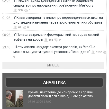
У яких випадках доведеться замінити радянське
02:22
свідоцтво про народження: роз'яснення Мін'юсту
338
0
У Києві створили петицію про переведення всіх шкіл на
01:28
дистанціне навчання через посилення нічних обстрілів
67
0
У Польщі затримали фермера, який переорав свіжий
00:26
асфальт на дорозі
565
0
Шість хвилин на удар: експерт розповів, як Україна
23:48
може знищувати пускові установки "Іскандерів"
1352
0
БІЛЬШЕ
АНАЛІТИКА
Кремль не готовий до компромісів і прагне
досягти своїх цілей війною, - Foreign Affairs
03.08.2026 13:02