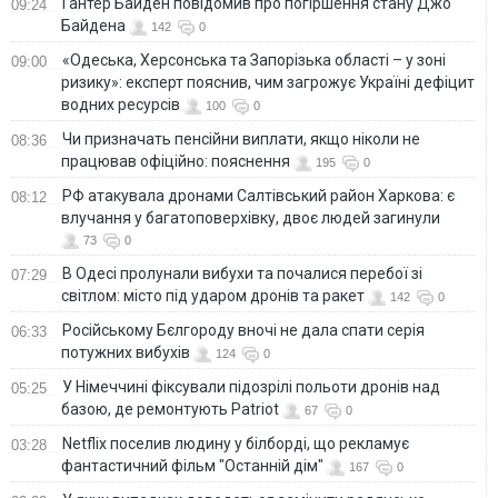
Гантер Байден повідомив про погіршення стану Джо
09:24
Байдена
142
0
«Одеська, Херсонська та Запорізька області – у зоні
09:00
ризику»: експерт пояснив, чим загрожує Україні дефіцит
водних ресурсів
100
0
Чи призначать пенсійни виплати, якщо ніколи не
08:36
працював офіційно: пояснення
195
0
РФ атакувала дронами Салтівський район Харкова: є
08:12
влучання у багатоповерхівку, двоє людей загинули
73
0
В Одесі пролунали вибухи та почалися перебої зі
07:29
світлом: місто під ударом дронів та ракет
142
0
Російському Бєлгороду вночі не дала спати серія
06:33
потужних вибухів
124
0
У Німеччині фіксували підозрілі польоти дронів над
05:25
базою, де ремонтують Patriot
67
0
Netflix поселив людину у білборді, що рекламує
03:28
фантастичний фільм "Останній дім"
167
0