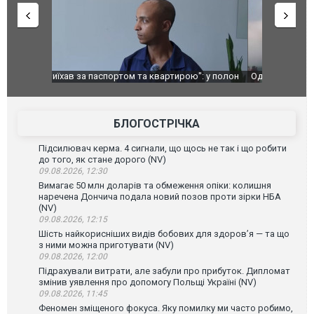
": у полон
Одесу накрила потужна злива з градом та
Вже вивели 
в тезка
ураганним вітром
позашляхов
лаха
БЛОГОСТРІЧКА
Підсилювач керма. 4 сигнали, що щось не так і що робити
до того, як стане дорого (NV)
09.08.2026, 12:30
Вимагає 50 млн доларів та обмеження опіки: колишня
наречена Дончича подала новий позов проти зірки НБА
(NV)
09.08.2026, 12:15
Шість найкорисніших видів бобових для здоров’я — та що
з ними можна приготувати (NV)
09.08.2026, 12:00
Підрахували витрати, але забули про прибуток. Дипломат
змінив уявлення про допомогу Польщі Україні (NV)
09.08.2026, 11:45
Феномен зміщеного фокуса. Яку помилку ми часто робимо,