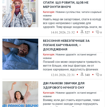
СПАТИ: ЩО РОБИТИ, ЩОБ НЕ
МЕРЗНУТИ ВНОЧІ
Категорія:
Новини суспільства: читати соціальні
новини
Навіть якщо ви загартовані, спати в холоді
все одно неприємно і шкідливо для
здоров'я. Тому краще заздалегідь знати, як
зігрітися вночі, якщо немає оп...
•
•
14.01.2026, 21:32
527
0
БЕЗСОННЯ НЕБЕЗПЕЧНІШЕ ЗА
ПОГАНЕ ХАРЧУВАННЯ, –
ДОСЛІДЖЕННЯ
Категорія:
Новини здоров'я: останні медичні
новини
Поганий сон може скорочувати тривалість
життя більше, ніж інші фактори, як-от
погане харчування, відсутність фізичних
вправ та самотність
•
•
12.01.2026, 22:31
340
0
ДВІ РАНКОВІ ЗВИЧКИ ДЛЯ
ЗДОРОВОГО НІЧНОГО СНУ
Категорія:
Новини здоров'я: останні медичні
новини
Взимку, коли дні стають коротшими, темні
ранки та ранні заходи сонця порушують