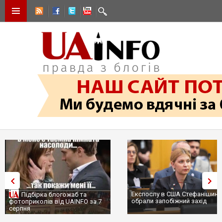
Експослу в США Стефанішині
Підбірка блогожаб та
обрали запобіжний захід
фотоприколів від UAINFO за 7
серпня