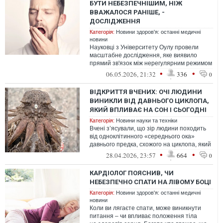
БУТИ НЕБЕЗПЕЧНІШИМ, НІЖ
ВВАЖАЛОСЯ РАНІШЕ, -
ДОСЛІДЖЕННЯ
Категорія:
Новини здоров'я: останні медичні
новини
Науковці з Університету Оулу провели
масштабне дослідження, яке виявило
прямий зв'язок між нерегулярним режимом
сну та критичними ризиками для серцево...
•
•
06.05.2026, 21:32
336
0
ВІДКРИТТЯ ВЧЕНИХ: ОЧІ ЛЮДИНИ
ВИНИКЛИ ВІД ДАВНЬОГО ЦИКЛОПА,
ЯКИЙ ВПЛИВАЄ НА СОН І СЬОГОДНІ
Категорія:
Новини науки та техніки
Вчені з’ясували, що зір людини походить
від одноклітинного «середнього ока»
давнього предка, схожого на циклопа, який
жив близько 600 мільйонів років ...
•
•
28.04.2026, 23:57
664
0
КАРДІОЛОГ ПОЯСНИВ, ЧИ
НЕБЕЗПЕЧНО СПАТИ НА ЛІВОМУ БОЦІ
Категорія:
Новини здоров'я: останні медичні
новини
Коли ви лягаєте спати, може виникнути
питання – чи впливає положення тіла