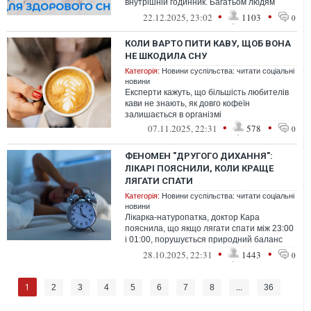
внутрішній годинник. Багатьом людям
засинати стає складніше, а прокидат...
•
•
22.12.2025, 23:02
1103
0
КОЛИ ВАРТО ПИТИ КАВУ, ЩОБ ВОНА
НЕ ШКОДИЛА СНУ
Категорія:
Новини суспільства: читати соціальні
новини
Експерти кажуть, що більшість любителів
кави не знають, як довго кофеїн
залишається в організмі
•
•
07.11.2025, 22:31
578
0
ФЕНОМЕН "ДРУГОГО ДИХАННЯ":
ЛІКАРІ ПОЯСНИЛИ, КОЛИ КРАЩЕ
ЛЯГАТИ СПАТИ
Категорія:
Новини суспільства: читати соціальні
новини
Лікарка-натуропатка, доктор Кара
пояснила, що якщо лягати спати між 23:00
і 01:00, порушується природний баланс
гормонів - кортизолу і мелатоніну, що ...
•
•
28.10.2025, 22:31
1443
0
1
2
3
4
5
6
7
8
...
36