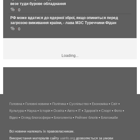
везе туди бурове обладнання
0
РФ може вдатися до ядерної зброї, якщо опиниться перед
загрозою виживання країни, - лава МЗС Туреччини Фідан
0
Loading...
Головна
•
Головні новини
•
Політика
•
Суспільство
•
Економіка
беспроводной
•
Світ
•
Культура
•
Наука
•
Історія
•
Освіта
•
Авто
•
IT
•
Здоров'я
интернет
•
Спорт
•
Фото
•
Відео
•
Огляд блогосфери
•
Блоголента
•
Рейтинг блогів
киев
•
Блогожаби
и
Всі новини належать їх правовласникам.
область
Використання матеріалів сайту
uainfo.org
дозволяється за умови
wimax