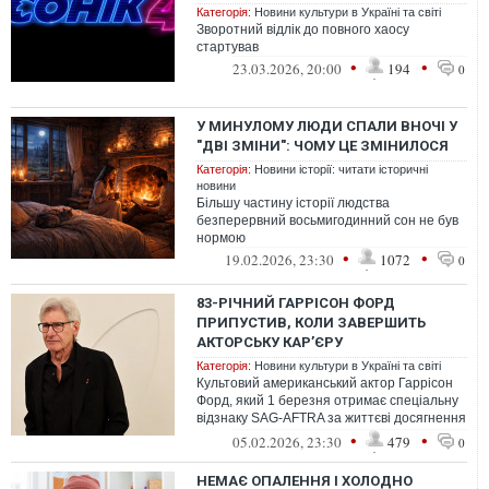
Категорія:
Новини культури в Україні та світі
Зворотний відлік до повного хаосу
стартував
•
•
23.03.2026, 20:00
194
0
У МИНУЛОМУ ЛЮДИ СПАЛИ ВНОЧІ У
"ДВІ ЗМІНИ": ЧОМУ ЦЕ ЗМІНИЛОСЯ
Категорія:
Новини історії: читати історичні
новини
Більшу частину історії людства
безперервний восьмигодинний сон не був
нормою
•
•
19.02.2026, 23:30
1072
0
83-РІЧНИЙ ГАРРІСОН ФОРД
ПРИПУСТИВ, КОЛИ ЗАВЕРШИТЬ
АКТОРСЬКУ КАРʼЄРУ
Категорія:
Новини культури в Україні та світі
Культовий американський актор Гаррісон
Форд, який 1 березня отримає спеціальну
відзнаку SAG-AFTRA за життєві досягнення
від Гільдії кіноакторів США, р...
•
•
05.02.2026, 23:30
479
0
НЕМАЄ ОПАЛЕННЯ І ХОЛОДНО