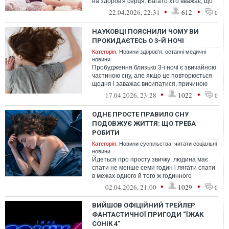
на здоров'я серця. Багато хто вважає, що
сон на лівому боці шкідливий, особл...
•
•
22.04.2026, 22:31
612
0
НАУКОВЦІ ПОЯСНИЛИ ЧОМУ ВИ
ПРОКИДАЄТЕСЬ О 3-Й НОЧІ
Категорія:
Новини здоров'я: останні медичні
новини
Пробудження близько 3-ї ночі є звичайною
частиною сну, але якщо це повторюється
щодня і заважає висипатися, причиною
можуть бути стрес, гормони чи зви...
•
•
17.04.2026, 23:28
1022
0
ОДНЕ ПРОСТЕ ПРАВИЛО СНУ
ПОДОВЖУЄ ЖИТТЯ: ЩО ТРЕБА
РОБИТИ
Категорія:
Новини суспільства: читати соціальні
новини
Йдеться про просту звичку: людина має
спати не менше семи годин і лягати спати
в межах одного й того ж годинного
проміжку
•
•
02.04.2026, 21:00
1029
0
ВИЙШОВ ОФІЦІЙНИЙ ТРЕЙЛЕР
ФАНТАСТИЧНОЇ ПРИГОДИ "ЇЖАК
СОНІК 4"