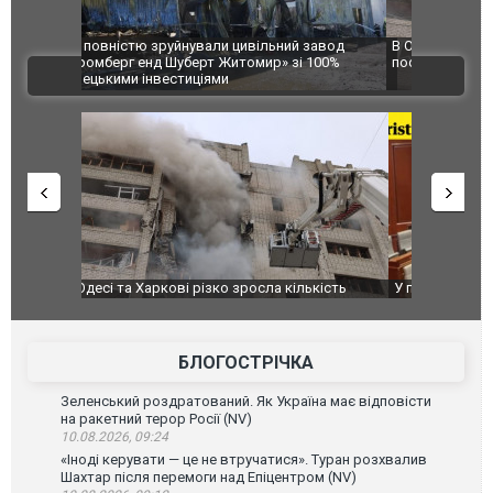
 завод
В Одесі та Харкові різко зросла кількість
Ворог завд
 100%
постраждалих від обстрілу РФ
двоє пора
ВІДЕО
після атак
ькість
У парламенті Косово прем'єра закидали яйцями
Приїхав за
до українс
зіркового 
БЛОГОСТРІЧКА
Зеленський роздратований. Як Україна має відповісти
на ракетний терор Росії (NV)
10.08.2026, 09:24
«Іноді керувати — це не втручатися». Туран розхвалив
Шахтар після перемоги над Епіцентром (NV)