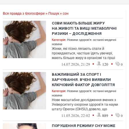
Вся правда з блогосфери
»
Пошук
» сон
СОВИ МАЮТЬ БІЛЬШЕ ЖИРУ
НА ЖИВОТІ ТА ВИЩІ МЕТАБОЛІЧНІ
РИЗИКИ – ДОСЛІДЖЕННЯ
Категорія:
Новини здоров'я: останні медичні
новини
Жінки, які пізно лягають спати й
прокидаються, частіше їдять увечері,
мають більше жиру в організмі та гірші
показники обміну речовин. Це показало
•
•
14.07.2026, 21:29
120
0
дос...
ВАЖЛИВІШИЙ ЗА СПОРТ І
ХАРЧУВАННЯ. ВЧЕНІ ВИЯВИЛИ
КЛЮЧОВИЙ ФАКТОР ДОВГОЛІТТЯ
Категорія:
Новини здоров'я: останні медичні
новини
Нове масштабне дослідження вчених з
Університету охорони здоров’я та науки
штату Орегон (OHSU) довело, що
якісний сон є одним із найважливіших
•
•
11.05.2026, 22:02
889
0
чинникі...
ПОРУШЕННЯ РЕЖИМУ СНУ МОЖЕ