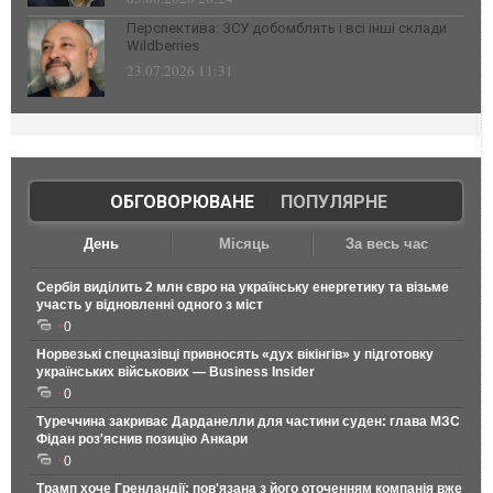
Перспектива: ЗСУ добомблять і всі інші склади
Wildberries
23.07.2026 11:31
ОБГОВОРЮВАНЕ
|
ПОПУЛЯРНЕ
День
Місяць
За весь час
Сербія виділить 2 млн євро на українську енергетику та візьме
участь у відновленні одного з міст
0
Норвезькі спецназівці привносять «дух вікінгів» у підготовку
українських військових — Business Insider
0
Туреччина закриває Дарданелли для частини суден: глава МЗС
Фідан роз'яснив позицію Анкари
0
Трамп хоче Гренландії: пов'язана з його оточенням компанія вже