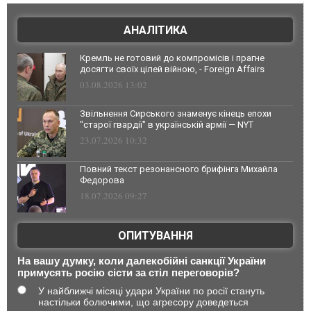
АНАЛІТИКА
Кремль не готовий до компромісів і прагне
досягти своїх цілей війною, - Foreign Affairs
03.08.2026 13:02
Звільнення Сирського знаменує кінець епохи
"старої гвардії" в українській армії — NYT
23.07.2026 10:32
Повний текст резонансного брифінга Михайла
Федорова
18.07.2026 09:27
ОПИТУВАННЯ
На вашу думку, коли далекобійні санкції України
примусять росію сісти за стіл переговорів?
У найближчі місяці удари України по росії стануть
настільки болючими, що агресору доведеться