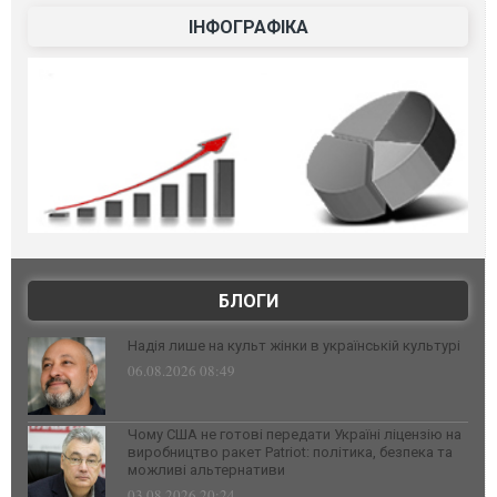
ІНФОГРАФІКА
БЛОГИ
Надія лише на культ жінки в українській культурі
06.08.2026 08:49
Чому США не готові передати Україні ліцензію на
виробництво ракет Patriot: політика, безпека та
можливі альтернативи
03.08.2026 20:24