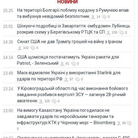
НОВИНИ
На території Болгарії поблизу кордону з Румунією впав
15:25
та вибухнув невідомий безпілотник
14
0
Шокуючі подробиці із Закарпаття: омбудсмен Лубінець
15:01
розкрив схему у Берегівському РТЦК та СП
106
0
Сенат США не дав Трампу грошей на війну з Іраном
14:38
102
0
США щомісяця постачатимуть Україні ракети для
14:14
Patriot, - Зеленський
91
0
Маск відмовляє Україні у використанні Starlink для
13:48
ударів по території РФ
97
0
У Кіровоградській області під час виконання бойового
13:24
завдання розбився вертоліт ЗСУ — загинув 28-річний
авіатехнік
105
0
На вимогу Казахстану Україна погодилася не
13:00
завдавати ударів по неросійським танкерам та
інфраструктурі КТК у Чорному морі — Bloomberg
66
0