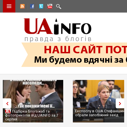
Експослу в США Стефанішині
Підбірка блогожаб та
обрали запобіжний захід
фотоприколів від UAINFO за 7
серпня