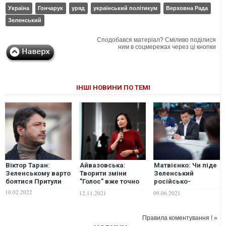
Україна
Гончарук
уряд
український політикум
Верховна Рада
Зеленський
Сподобався матеріал? Сміливо поділися
ним в соцмережах через ці кнопки
ІНШІ НОВИНИ ПО ТЕМІ
Віктор Таран:
Айвазовська:
Матвієнко: Чи піде
Зеленському варто
Творити зміни
Зеленський
боятися Притули
"Голос" вже точно
російсько-
не буде, але і
білоруським
10.02.2022
12.11.2021
09.06.2021
перешкоджати
шляхом?
іншим я би їм не
радила
Правила коментування ! »