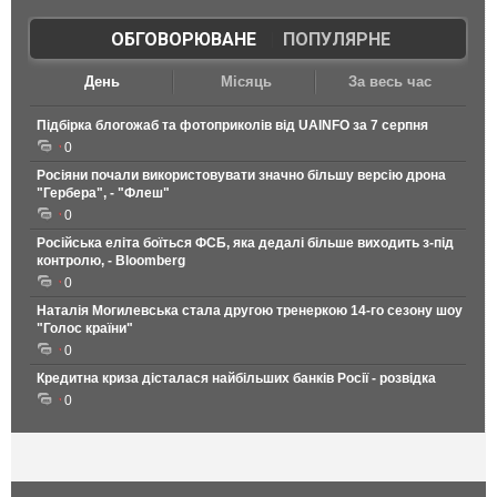
ОБГОВОРЮВАНЕ
|
ПОПУЛЯРНЕ
День
Місяць
За весь час
Підбірка блогожаб та фотоприколів від UAINFO за 7 серпня
0
Росіяни почали використовувати значно більшу версію дрона
"Гербера", - "Флеш"
0
Російська еліта боїться ФСБ, яка дедалі більше виходить з-під
контролю, - Bloomberg
0
Наталія Могилевська стала другою тренеркою 14-го сезону шоу
"Голос країни"
0
Кредитна криза дісталася найбільших банків Росії - розвідка
0