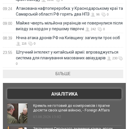
Атакована нафтопереробка: у Краснодарському краї та
09:24
Самарській області РФ горять два НПЗ
96
0
Майже чверть мільйона українців не повернулися після
09:00
виїзду за кордон у першому півріччі
242
0
Нічна атака дронів РФ на Київщину: загинули троє осіб
08:39
116
0
Штучний інтелект у китайській армії: впроваджується
23:55
система для планування масованих авіаударів
230
0
БІЛЬШЕ
АНАЛІТИКА
Кремль не готовий до компромісів і прагне
досягти своїх цілей війною, - Foreign Affairs
03.08.2026 13:02
Звільнення Сирського знаменує кінець епохи