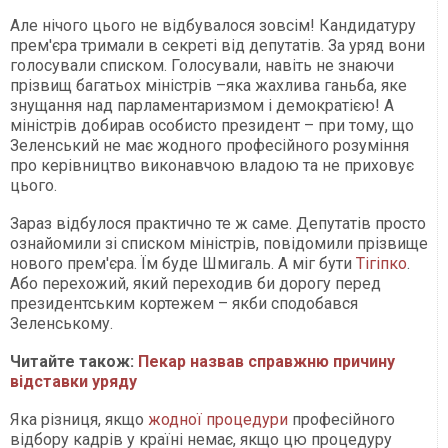
Але нічого цього не відбувалося зовсім! Кандидатуру
прем'єра тримали в секреті від депутатів. За уряд вони
голосували списком. Голосували, навіть не знаючи
прізвищ багатьох міністрів –яка жахлива ганьба, яке
знущання над парламентаризмом і демократією! А
міністрів добирав особисто президент – при тому, що
Зеленський не має жодного професійного розуміння
про керівництво виконавчою владою та не приховує
цього.
Зараз відбулося практично те ж саме. Депутатів просто
ознайомили зі списком міністрів, повідомили прізвище
нового прем'єра. Їм буде Шмигаль. А міг бути
Тігіпко
.
Або перехожий, який переходив би дорогу перед
президентським кортежем – якби сподобався
Зеленському.
Читайте також:
Пекар назвав справжню причину
відставки уряду
Яка різниця, якщо
жодної процедури
професійного
відбору кадрів у країні немає, якщо цю процедуру