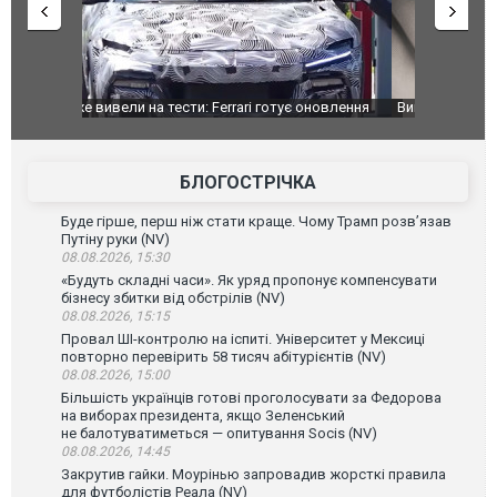
оновлення
Вийшов трейлер нової екранізації легендарного
Зеленський
фільму "Афера Томаса Крауна"
перемовин
БЛОГОСТРІЧКА
Буде гірше, перш ніж стати краще. Чому Трамп розв’язав
Путіну руки (NV)
08.08.2026, 15:30
«Будуть складні часи». Як уряд пропонує компенсувати
бізнесу збитки від обстрілів (NV)
08.08.2026, 15:15
Провал ШІ-контролю на іспиті. Університет у Мексиці
повторно перевірить 58 тисяч абітурієнтів (NV)
08.08.2026, 15:00
Більшість українців готові проголосувати за Федорова
на виборах президента, якщо Зеленський
не балотуватиметься — опитування Socis (NV)
08.08.2026, 14:45
Закрутив гайки. Моурінью запровадив жорсткі правила
для футболістів Реала (NV)