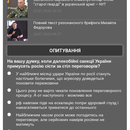
"старої гвардії" в українській армії — NYT
23.07.2026 10:32
Повний текст резонансного брифінга Михайла
Федорова
18.07.2026 09:27
ОПИТУВАННЯ
На вашу думку, коли далекобійні санкції України
примусять росію сісти за стіл переговорів?
У найближчі місяці удари України по росії стануть
настільки болючими, що агресору доведеться
поновити перемовини
Цього року не варто чекати поновлення переговорного
процесу. А от наступного - можливо все
рф навпаки піде на ескалацію попри здоровий глузд і
намагатиметься триматися до останнього
Найближчим часом росія може погодитись на
переговори, але серйозних намірів росіяни не
матимуть