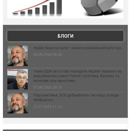
БЛОГИ
Надія лише на культ жінки в українській культурі
06.08.2026 08:49
Чому США не готові передати Україні ліцензію на
виробництво ракет Patriot: політика, безпека та
можливі альтернативи
03.08.2026 20:24
Перспектива: ЗСУ добомблять і всі інші склади
Wildberries
23.07.2026 11:31