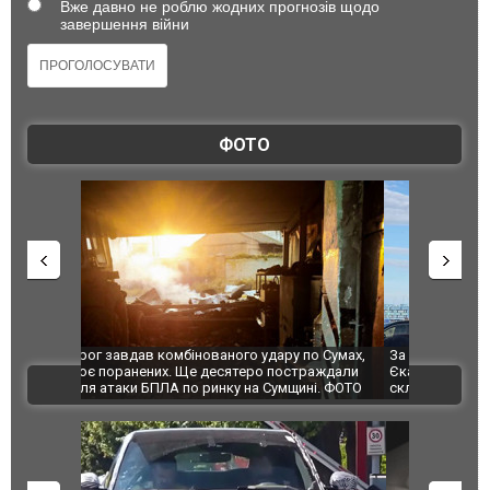
Вже давно не роблю жодних прогнозів щодо
завершення війни
ФОТО
по Сумах,
За 2000 кілометрів від кордону з Україною: в
"Мої іграш
траждали
Єкатеринбурзі після атаки дронів загорівся
суперкарів
ВІДЕО
ині. ФОТО
склад Wildberries. ФОТО. ВІДЕО