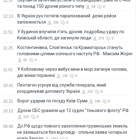
Окупанти за ніч випустили 6 «Іскандерів», ракети С-400
12:37
та понад 150 дронів різного типу
54
0
В Україні рух потягів паралізований: деякі рейси
12:13
запізнюються
333
0
У будинок влучили п'ять дронів: подробиці удару по
11:51
Київській області, де загинули люди
273
0
Костянтинівка, Слов'янськ та Краматорськ стануть
11:25
головними цілями осіннього наступу РФ - Максим Жорін
82
0
У Коблевому через вибух міни в морі загинув чоловік,
11:01
дві жінки поранені
130
0
Пентагон усунув від служби генерала, який
10:42
координував допомогу Україні
233
0
Ворог ударив по поїзду Київ-Суми
10:21
196
0
Дрони СБС уразили ще 12 суден "тіньового флоту" РФ
10:13
102
0
Дії РФ щодо повного захоплення грузинських земель
09:48
не залишаться без відповіді - спільна заява чотирьох
країн Заходу
1202
0