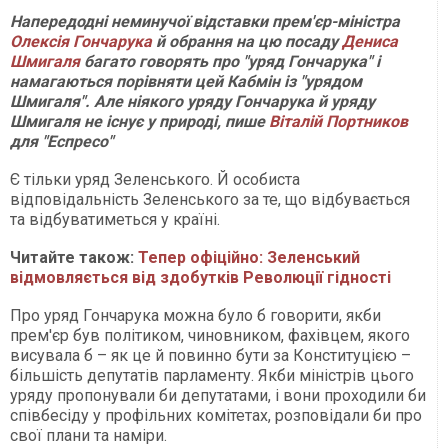
Напередодні неминучої відставки прем'єр-міністра
Олексія Гончарука
й обрання на цю посаду
Дениса
Шмигаля
багато говорять про "уряд Гончарука" і
намагаються порівняти цей Кабмін із "урядом
Шмигаля". Але ніякого уряду Гончарука й уряду
Шмигаля не існує у природі, пише
Віталій Портников
для "Еспресо"
Є тільки уряд Зеленського. Й особиста
відповідальність Зеленського за те, що відбувається
та відбуватиметься у країні.
Читайте також:
Тепер офіційно: Зеленський
відмовляється від здобутків Революції гідності
Про уряд Гончарука можна було б говорити, якби
прем'єр був політиком, чиновником, фахівцем, якого
висувала б – як це й повинно бути за Конституцією –
більшість депутатів парламенту. Якби міністрів цього
уряду пропонували би депутатами, і вони проходили би
співбесіду у профільних комітетах, розповідали би про
свої плани та наміри.