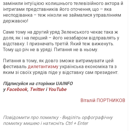
замінили інтуїцією колишнього телевізійного актора й
інтригами представників його оточення, що – яка
несподіванка – теж ніколи не займалися управлінням
державою!
Саме тому на другий уряд Зеленського чекає така ж
доля, як і на перший – його незабаром відправлять у
відставку. І призначать третій. Який теж виженуть.
Тому що річ не в уряді. Питання не в ньому.
Питання в тому, як довго зможе витримувати цей
фестиваль
дилетантизму
українська економіка та з
яким зі своїх урядів піде у відставку сам президент.
Підписуйся на сторінки UAINFO
у
Facebook
,
Twitter
і
YouTube
Віталій ПОРТНИКОВ
Повідомити про помилку - Виділіть орфографічну
помилку мишею і натисніть Ctrl + Enter