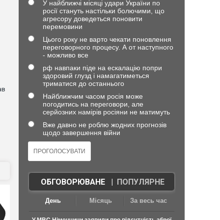
У найближчі місяці удари України по
росії стануть настільки болючими, що
агресору доведеться поновити
перемовини
Цього року не варто чекати поновлення
переговорного процесу. А от наступного
- можливо все
рф навпаки піде на ескалацію попри
здоровий глузд і намагатиметься
триматися до останнього
ав
Найближчим часом росія може
погодитись на переговори, але
серйозних намірів росіяни не матимуть
Вже давно не роблю жодних прогнозів
щодо завершення війни
ОБГОВОРЮВАНЕ
|
ПОПУЛЯРНЕ
День
Місяць
За весь час