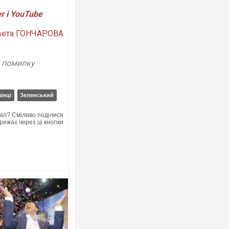
er
і
YouTube
вета ГОНЧАРОВА
у помилку
їнці
Зеленський
ал? Сміливо поділися
режах через ці кнопки