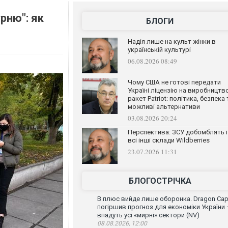
рню": як
БЛОГИ
Надія лише на культ жінки в
українській культурі
06.08.2026 08:49
Чому США не готові передати
Україні ліцензію на виробництв
ракет Patriot: політика, безпека 
можливі альтернативи
03.08.2026 20:24
Перспектива: ЗСУ добомблять і
всі інші склади Wildberries
23.07.2026 11:31
БЛОГОСТРІЧКА
В плюс вийде лише оборонка. Dragon Capi
погіршив прогноз для економіки України
впадуть усі «мирні» сектори (NV)
08.08.2026, 12:00