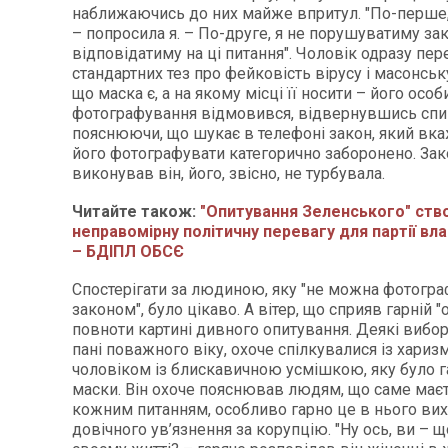
наближаючись до них майже впритул. "По-перше, 
– попросила я. – По-друге, я не порушуватиму зак
відповідатиму на ці питання". Чоловік одразу пер
стандартних тез про фейковість вірусу і масонськ
що маска є, а на якому місці її носити – його особ
фотографування відмовився, відвернувшись спи
пояснюючи, що шукає в телефоні закон, який вка
його фотографувати категорично заборонено. Закон
виконував він, його, звісно, не турбувала.
Читайте також:
"Опитування Зеленського" ств
неправомірну політичну перевагу для партії вла
– БДІПЛ ОБСЄ
Спостерігати за людиною, яку "не можна фотогра
законом", було цікаво. А вітер, що сприяв гарній "
повноти картині дивного опитування. Деякі виборц
пані поважного віку, охоче спілкувалися із хари
чоловіком із блискавичною усмішкою, яку було г
маски. Він охоче пояснював людям, що саме маєть
кожним питанням, особливо гарно це в нього ви
довічного ув’язнення за корупцію. "Ну ось, ви – щ