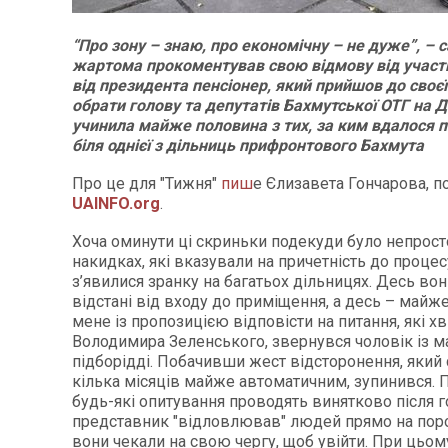
“Про зону – знаю, про економічну – не дуже”, – 
жартома прокоментував свою відмову від участі
від президента пенсіонер, який прийшов до своєї
обрати голову та депутатів Бахмутської ОТГ на Д
учинила майже половина з тих, за ким вдалося п
біля однієї з дільниць прифронтового Бахмута
Про це для "Тижня"
пиш
е Єлизавета Гончарова, п
UAINFO.org
.
Хоча оминути ці скриньки подекуди було непрост
накидках, які вказували на причетність до процес
з’явилися зранку на багатьох дільницях. Десь вон
відстані від входу до приміщення, а десь – майж
мене із пропозицією відповісти на питання, які 
Володимира Зеленського, звернувся чоловік із 
підборідді. Побачивши жест відсторонення, який с
кілька місяців майже автоматичним, зупинився. П
будь-які опитування проводять винятково після г
представник "відловлював" людей прямо на пороз
вони чекали на свою чергу, щоб увійти. При цьом