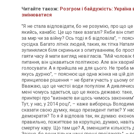
Читайте також:
Розгром і байдужість: Україна
змінюватися
"Я не стала відповідати, бо не розумію, про що 
якийсь, канабіс. Це що таке взагалі? Якби він спит
за мир чи за війну? Ось тоді я б відповіла", – поя
сусідка. Багато літніх людей, таких, як тітка Наталя
зупинялися біля скриньки з опитуванням, бо прост
гаяти часу й мати вигляд невігласів. “Мій чоловік 
питання, він цікавиться політикою. Але він хворий,
голосувати. А я прийшла не для цього. Не треба м
якусь дурню", – пояснює ще одна жінка на цій діл
принципове рішення – не брати участь у цьому оп
Вважаю, що це чистої води популізм. А дивлячись 
мені чомусь здається, що це якесь дежавю: таке,
принтері про "визнаєте ви щось чимось законним"
Тут, у нас, у 2014 році", – каже виборець Володим
сказати свою думку, якщо президент питає? У на
демократія? То я й відповів так, як думаю: еконо
правильно, пожиттєве за корупцію, думаю, навіть
смертну кару. Що там ще? А, зменшити кількість 
Звісно, бо вони тільки наші гроші проїдають", – 