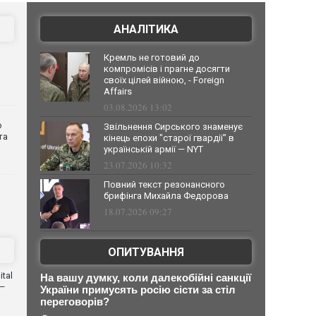
АНАЛІТИКА
Кремль не готовий до
компромісів і прагне досягти
своїх цілей війною, - Foreign
Affairs
03.08.2026 13:02
о
Звільнення Сирського знаменує
та
кінець епохи "старої гвардії" в
українській армії — NYT
23.07.2026 10:32
Повний текст резонансного
брифінга Михайла Федорова
18.07.2026 09:27
ОПИТУВАННЯ
tal
На вашу думку, коли далекобійні санкції
 —
України примусять росію сісти за стіл
переговорів?