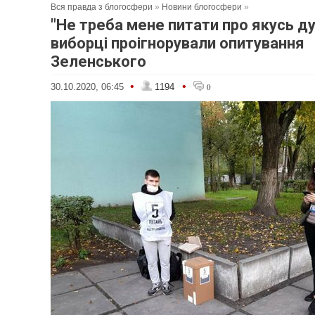
Вся правда з блогосфери
»
Новини блогосфери
»
"Не треба мене питати про якусь ду
виборці проігнорували опитування
Зеленського
•
•
30.10.2020, 06:45
1194
0