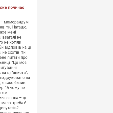
 вже починає
це – меморандум
ав: ти, Наташо,
снює мені
, взагалі не
о не хотіли
би відповів на ці
 не схотів іти
ене питати про
ьниці. "Це моє
итуванні.
на ці "анкети",
 надруковане на
, я вже бачив.
ир. "А чому не
с же
мічна зона – це
 мало, треба б
депутатів?
розлого пояснює