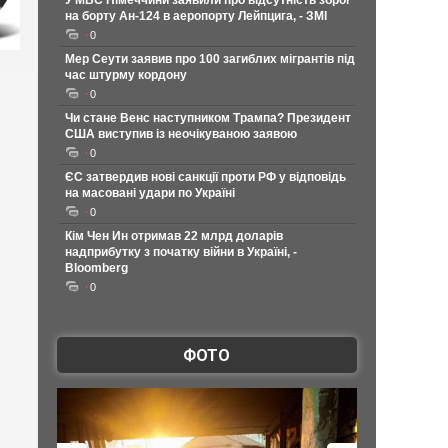
У МВС Німеччини заявили про відсутність зброї
на борту Ан-124 в аеропорту Лейпцига, - ЗМІ
0
Мер Сеути заявив про 100 загиблих мігрантів під
час штурму кордону
0
Чи стане Венс наступником Трампа? Президент
США виступив із неочікуваною заявою
0
ЄС затвердив нові санкції проти РФ у відповідь
на масовані удари по Україні
0
Кім Чен Ин отримав 22 млрд доларів
надприбутку з початку війни в Україні, -
Bloomberg
0
ФОТО