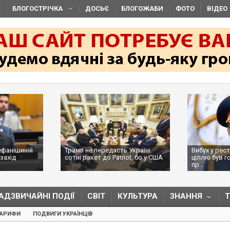
БЛОГОСТРІЧКА
ДОСЬЄ
БЛОГОЖАБИ
ФОТО
ВІДЕО
ефанішиній
Трамп не передасть Україні
Вибух у рес
захід
сотні ракет до Patriot, бо у США
ціллю був г
...
пр...
АДЗВИЧАЙНІ ПОДІЇ
СВІТ
КУЛЬТУРА
ЗНАННЯ
ТАРИФИ
ПОДВИГИ УКРАЇНЦІВ