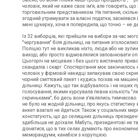
чоловік, який не каже своє ім’я, але говорить, щ
торговельним представником. На питання, скілько
згодний утримувати за власні податки, засміявся
мені цукерку, хоча я попередила, що точно – не д
Із 32 виборців, які прийшли на вибори за час мог
"чергування" біля дільниці, на питання зголосилис
Поліцію тут не викликав ніхто, люди або не зупин
виході, або просто відмовлялися заповнювати оп
Цьогоріч на місцевих і без цього вистачало прив
скандалів і скарг. Спостерігання моє закінчилось 
чоловік у фірмовій накидці запакував свою скри
чорний сміттєвий пакет і кудись поїхав на машині,
дільниці. Кажуть, що так відбувалось і на інших п
голосування, якими курсувала певна кількість "л
скриньками", бо десь вони з’являлись тимчасово.
не було на жодній дільниці, про якусь статистику
анкет взагалі не йдеться. Також у соціальних м
констатують, що до селищних дільниць президент
здебільша не доїхали. Мабуть, президентові не т
дізнатися, що в тих селах думають про економічні
меморандуми, канабіси з корупцією.