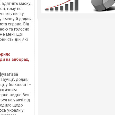
вдягніть маску,
он, тому не
еповів низку
у змову й додав,
иста справа. Від
ною та голосно
же мені, що
ність дій, які
орило
ди на виборах,
фувати за
озвучці", додав
і, у більшості –
зматичним
арно видно без
ся на увазі під
ходило щодо
ось украли у