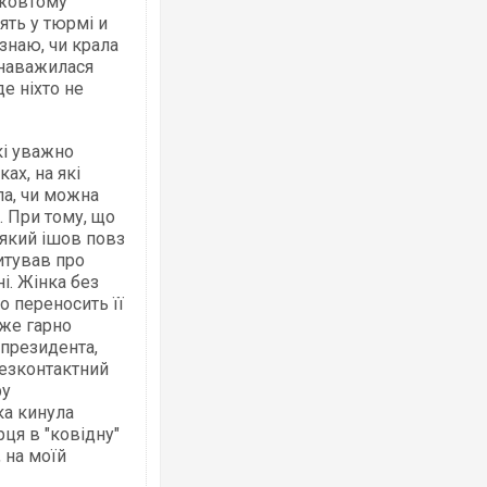
 жовтому
ять у тюрмі и
знаю, чи крала
е наважилася
де ніхто не
Ворог завдав комбінованого удару по
двоє поранених. Ще десятеро постра
після атаки БПЛА по ринку на Сумщині
кі уважно
ах, на які
ла, чи можна
. При тому, що
 який ішов повз
питував про
ні. Жінка без
о переносить її
уже гарно
 президента,
Безконтактний
ру
Вже вивели на тести: Ferrari готує оно
ка кинула
позашляховика Purosangue. ВІДЕО
ця в "ковідну"
 на моїй