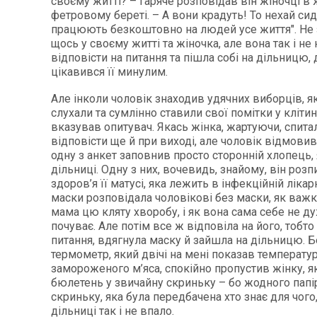
своєму житті? – гаряче розповідав він жіночці в
фетровому береті. – А вони крадуть! То нехай сид
працюють безкоштовно на людей усе життя". Не 
щось у своєму житті та жіночка, але вона так і н
відповісти на питання та пішла собі на дільницю, 
цікавився її минулим.
Але інколи чоловік знаходив удячних виборців, я
слухали та сумлінно ставили свої помітки у клітинк
вказував опитувач. Якась жінка, жартуючи, спита
відповісти ще й при виході, але чоловік відмовив
одну з анкет заповнив просто сторонній хлопець,
дільниці. Одну з них, вочевидь, знайому, він роз
здоров’я її матусі, яка лежить в інфекційній лікар
маски розповідала чоловікові без маски, як важк
мама цю кляту хворобу, і як вона сама себе не д
почуває. Але потім все ж відповіла на його, тобто
питання, вдягнула маску й зайшла на дільницю. 
термометр, який двічі на мені показав температу
замороженого м’яса, спокійно пропустив жінку, я
бюлетень у звичайну скриньку – бо жодного папір
скриньку, яка була передбачена хто знає для чого,
дільниці так і не впало.