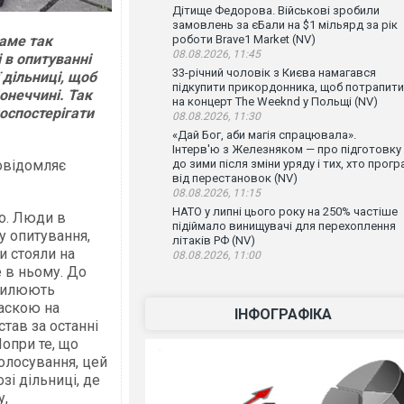
Дітище Федорова. Військові зробили
замовлень за єБали на $1 мільярд за рік
саме так
роботи Brave1 Market (NV)
08.08.2026, 11:45
 в опитуванні
33-річний чоловік з Києва намагався
 дільниці, щоб
підкупити прикордонника, щоб потрапити
онеччині. Так
на концерт The Weeknd у Польщі (NV)
оспостерігати
08.08.2026, 11:30
«Дай Бог, аби магія спрацювала».
Інтерв'ю з Железняком — про підготовку
овідомляє
до зими після зміни уряду і тих, хто прогр
від перестановок (NV)
08.08.2026, 11:15
НАТО у липні цього року на 250% частіше
о. Люди в
підіймало винищувачі для перехоплення
у опитування,
літаків РФ (NV)
и стояли на
08.08.2026, 11:00
е в ньому. До
хвилюють
маскою на
ІНФОГРАФІКА
тав за останні
опри те, що
олосування, цей
і дільниці, де
у,