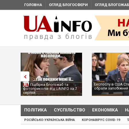
ГОЛОВНА
ОГЛЯД БЛОГОСФЕРИ
ОГЛЯД БЛОГОЖАБ
Експослу в США Ст
Підбірка блогожаб та
обрали запобіжний 
фотоприколів від UAINFO за 7
серпня
ПОЛІТИКА
СУСПІЛЬСТВО
ЕКОНОМІКА
Н
РОСІЙСЬКО-УКРАЇНСЬКА ВІЙНА
КОРОНАВІРУС COVID-19