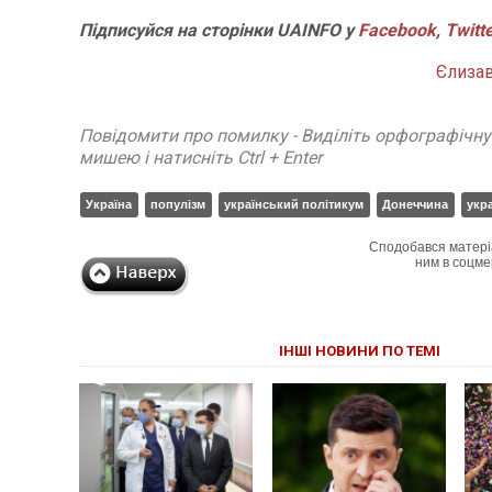
Підписуйся на сторінки UAINFO у
Facebook
,
Twitt
Єлиза
Повідомити про помилку - Виділіть орфографічн
мишею і натисніть Ctrl + Enter
Україна
популізм
український політикум
Донеччина
укра
Сподобався матері
ним в соцме
ІНШІ НОВИНИ ПО ТЕМІ