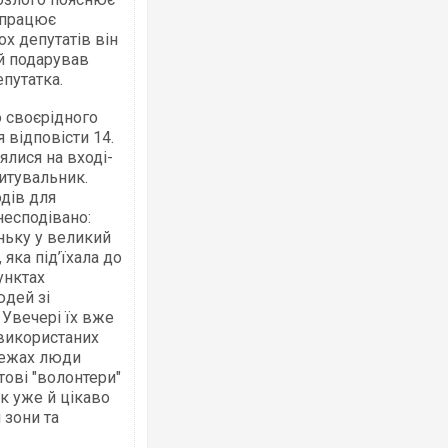
о працює
х депутатів він
 й подарував
епутатка.
о своєрідного
я відповісти 14.
ялися на вході-
итувальник.
одів для
несподівано:
ньку у великий
 яка під’їхала до
унктах
юдей зі
 Увечері їх вже
 використаних
ережах люди
ові "волонтери"
ак уже й цікаво
 зони та