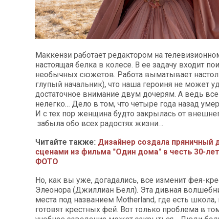
Маккензи работает редактором на телевизионном
настоящая белка в колесе. В ее задачу входит по
необычных сюжетов. Работа выматывает настол
глупый начальник), что наша героиня не может у
достаточное внимание двум дочерям. А ведь вс
нелегко… Дело в том, что четыре года назад уме
И с тех пор женщина будто закрылась от внешне
забыла обо всех радостях жизни…
Читайте также:
Дизайнер создала пряничный 
сценами из фильма "Один дома" в честь 30-ле
ФОТО
Но, как вы уже, догадались, все изменит фея-кр
Элеонора (Джиллиан Белл). Эта дивная волшебн
места под названием Motherland, где есть школа,
готовят крестных фей. Вот только проблема в том