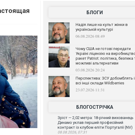
настоящая
БЛОГИ
Надія лише на культ жінки в
українській культурі
06.08.2026 08:49
Чому США не готові передати
Україні ліцензію на виробництв
ракет Patriot: політика, безпека 
можливі альтернативи
03.08.2026 20:24
Перспектива: ЗСУ добомблять і
всі інші склади Wildberries
23.07.2026 11:31
БЛОГОСТРІЧКА
Зріст — 2,02 метра: 18-річний вихованець
Динамо уклав перший професійний
контракт із клубом еліти Португалії (NV)
08.08.2026, 07:31