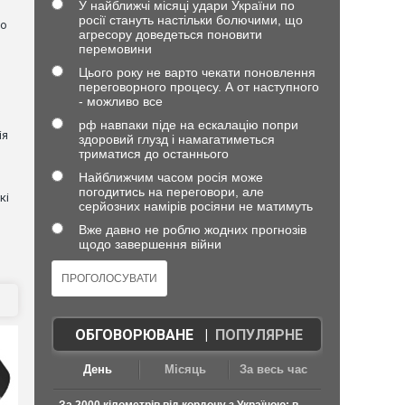
У найближчі місяці удари України по
росії стануть настільки болючими, що
но
агресору доведеться поновити
перемовини
Цього року не варто чекати поновлення
переговорного процесу. А от наступного
- можливо все
рф навпаки піде на ескалацію попри
ія
здоровий глузд і намагатиметься
триматися до останнього
Найближчим часом росія може
погодитись на переговори, але
кі
серйозних намірів росіяни не матимуть
Вже давно не роблю жодних прогнозів
щодо завершення війни
ОБГОВОРЮВАНЕ
|
ПОПУЛЯРНЕ
День
Місяць
За весь час