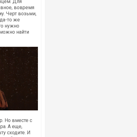
нцем. Для
авное, вовремя
му. Черт возьми,
гда-то же
то нужно
 можно найти
. Но вместе с
ра. А еще,
ту сходите. И