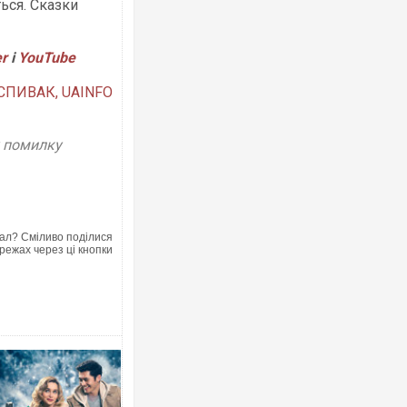
ься. Сказки
er
і
YouTube
 СПИВАК, UAINFO
у помилку
ал? Сміливо поділися
режах через ці кнопки