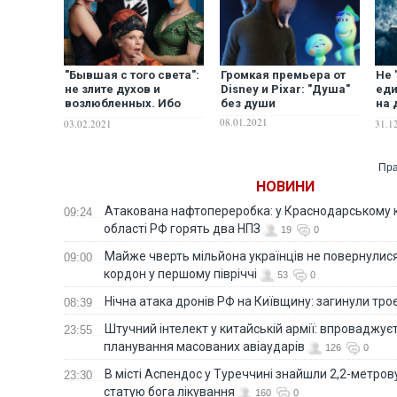
"Бывшая с того света":
Громкая премьера от
Не 
не злите духов и
Disney и Pixar: "Душа"
еди
возлюбленных. Ибо
без души
на 
месть будет страшна!
"Се
08.01.2021
03.02.2021
31.1
зам
нов
Пра
НОВИНИ
Атакована нафтопереробка: у Краснодарському к
09:24
області РФ горять два НПЗ
19
0
Майже чверть мільйона українців не повернулися 
09:00
кордон у першому півріччі
53
0
Нічна атака дронів РФ на Київщину: загинули троє
08:39
Штучний інтелект у китайській армії: впроваджує
23:55
планування масованих авіаударів
126
0
В місті Аспендос у Туреччині знайшли 2,2-метро
23:30
статую бога лікування
160
0