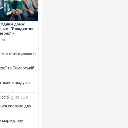
"Одним дома"
ным: "Рождество
двоих" и
мьянин" – лучшая
2.2020
ена "пластиковым"
огодним огонькам
вила коментування ! »
раї та Самарській
після виїзду за
 осіб
53
0
ться система для
ву мармурову