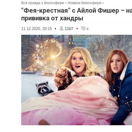
Вся правда з блогосфери
»
Новини блогосфери
»
"Фея-крестная" с Айлой Фишер – 
прививка от хандры
•
•
11.12.2020, 20:15
1167
0