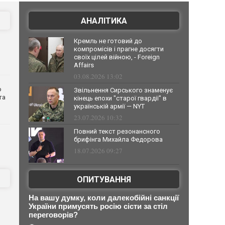
АНАЛІТИКА
Кремль не готовий до
компромісів і прагне досягти
своїх цілей війною, - Foreign
Affairs
03.08.2026 13:02
о
Звільнення Сирського знаменує
та
кінець епохи "старої гвардії" в
українській армії — NYT
23.07.2026 10:32
Повний текст резонансного
брифінга Михайла Федорова
18.07.2026 09:27
ОПИТУВАННЯ
На вашу думку, коли далекобійні санкції
України примусять росію сісти за стіл
переговорів?