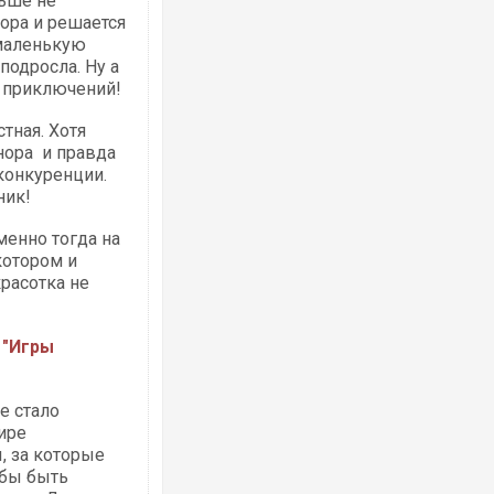
ьше не
ора и решается
 маленькую
подросла. Ну а
и приключений!
тная. Хотя
Ворог завдав комбінованого удару по
нора и правда
двоє поранених. Ще десятеро постра
конкуренции.
після атаки БПЛА по ринку на Сумщині
ник!
менно тогда на
котором и
расотка не
 "Игры
е стало
ире
Вже вивели на тести: Ferrari готує оно
, за которые
позашляховика Purosangue. ВІДЕО
обы быть