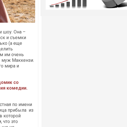
 шоу. Она –
иск и съемки
ько (а еще
делить
ем им очень
р муж Маккензи.
го мира и
домик со
тия комедии.
естная по имени
ица прибыла из
 в которой
, что это