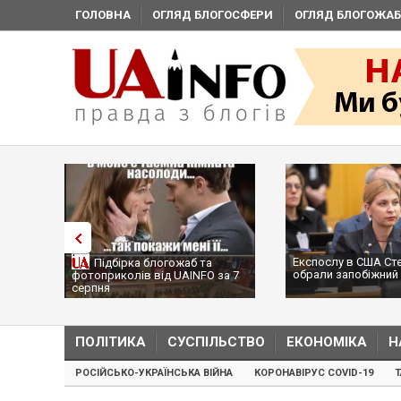
ГОЛОВНА
ОГЛЯД БЛОГОСФЕРИ
ОГЛЯД БЛОГОЖАБ
Експослу в США Ст
Підбірка блогожаб та
обрали запобіжний 
фотоприколів від UAINFO за 7
серпня
ПОЛІТИКА
СУСПІЛЬСТВО
ЕКОНОМІКА
Н
РОСІЙСЬКО-УКРАЇНСЬКА ВІЙНА
КОРОНАВІРУС COVID-19