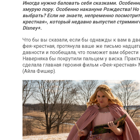
Иногда нужно баловать себя сказками. Особенн
хмурую пору. Особенно накануне Рождества! Но
выбрать? Если не знаете, непременно посмотри
крестная», который недавно выпустил стриминг
Disney+.
Что бы вы сказали, если бы однажды к вам в дв
фея-крестная, протянула ваше же письмо надцат
давности и пообещала, что поможет вам обрести 
Наверняка бы покрутили пальцем у виска. Практи
сделала главная героиня фильм «Фея-крестная»
(Айла Фишер).