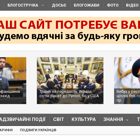
БЛОГОСТРІЧКА
ДОСЬЄ
БЛОГОЖАБИ
ФОТО
ВІДЕО
ефанішиній
Трамп не передасть Україні
Вибух у рес
захід
сотні ракет до Patriot, бо у США
ціллю був г
...
пр...
АДЗВИЧАЙНІ ПОДІЇ
СВІТ
КУЛЬТУРА
ЗНАННЯ
ТАРИФИ
ПОДВИГИ УКРАЇНЦІВ