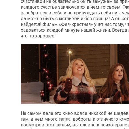
счастливой не обязательно быть замужем за при
каждого счастье заключается в чем-то своем. Гл
разобраться в себе и не принуждать себя ни к че
да можно быть счастливой и без принца! А он ко
найдется! Фильм «Фея-крестная» учит нас тому, ч
радоваться каждой минуте нашей жизни. Всегда
что-то хорошее!
На самом деле это кино вовсе никакой не шедевр
тем, в нем много тепла, доброты и отличного юмо
посмотрев этот фильм, вы словно к психотерапев