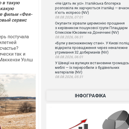
о в такую
«Не їдять як усі». Італійська блогерка
 какую
розповіла як харчуються італійці — вчас
п’ють еспресо (NV)
те фильм «Фея-
08.08.2026, 07:01
овый сервис
Окупанти зірвали церемонію прощання
з керівником пошукової групи Плацдарм
Олексієм Юковим на Донеччині (NV)
ерь постучала
08.08.2026, 06:31
илетней
«Були у виснаженому стані». У Києві поліц
счастье?
відкрила провадження через неналежне
утримання 32 доберманів (NV)
чески так и
08.08.2026, 06:01
 Маккензи Уолш
У Швеції на вулицях встановини громадсь
меблі — їх переробили з будівельних
матеріалів (NV)
08.08.2026, 05:31
ІНФОГРАФІКА