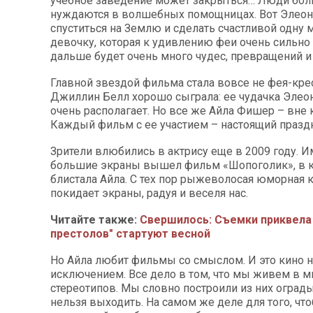
учебное заведение может закрыться… Люди бол
нуждаются в волшебных помощницах. Вот Элеон
спуститься на Землю и сделать счастливой одну
девочку, которая к удивлению феи очень сильно 
дальше будет очень много чудес, превращений 
Главной звездой фильма стала вовсе не фея-крес
Джиллин Белл хорошо сыграла: ее чудачка Элео
очень располагает. Но все же Айла Фишер – вне 
Каждый фильм с ее участием – настоящий празд
Зрители влюбились в актрису еще в 2009 году. И
большие экраны вышел фильм «Шопоголик», в 
блистала Айла. С тех пор рыжеволосая юморная к
покидает экраны, радуя и веселя нас.
Читайте также:
Свершилось: Съемки приквела
престолов" стартуют весной
Но Айла любит фильмы со смыслом. И это кино н
исключением. Все дело в том, что мы живем в м
стереотипов. Мы словно построили из них ограды
нельзя выходить. На самом же деле для того, чт