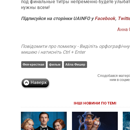
под финальные титры непременно будете улыбат
нужны всем!
Підписуйся на сторінки UAINFO у
Facebook
,
Twitt
Анна
Повідомити про помилку - Виділіть орфографічн
мишею і натисніть Ctrl + Enter
Фея-крестная
фильм
Айла Фишер
Сподобався матері
ним в соцме
ІНШІ НОВИНИ ПО ТЕМІ