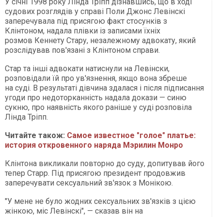
У січні 1998 року Лінда Тріпп дізнавшись, що в ході
судових розглядів у справі Поли Джонс Левінскі
заперечувала під присягою факт стосунків з
Клінтоном, надала плівки із записами їхніх
розмов Кеннету Стару, незалежному адвокату, який
розслідував пов'язані з Клінтоном справи.
Стар та інші адвокати натиснули на Левінски,
розповідали їй про ув'язнення, якщо вона збреше
на суді. В результаті дівчина здалася і після підписання
угоди про недоторканність надала докази — синю
сукню, про наявність якого раніше у суді розповіла
Лінда Тріпп.
Читайте також:
Самое известное "голое" платье:
история откровенного наряда Мэрилин Монро
Клінтона викликали повторно до суду, допитував його
тепер Старр. Під присягою президент продовжив
заперечувати сексуальний зв'язок з Монікою.
"У мене не було жодних сексуальних зв'язків з цією
жінкою, міс Левінскі", — сказав він на