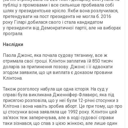
публіці з промовами і все сильніше пробивала собі
шлях у президентське крісло. Якби вона розлучилася,
претендувати на пост президента не могла б. 2016
року Гіларі добилася свого і стала кандидатом
у президенти від Демократичної партії, але на виборах
програла.
Наслідки
Паола Джонс, яка почала судову тяганину, все ж
отримала свої гроші. Клінтон заплатив їй 850 тисяч
доларів за припинення позову. Джонс і її адвокати
згодом заявили, що ця виплата є доказом провини
Клінтона.
Також розголосу набула ще одна історія. На суд у
справі була викликана Дженніфер Флаверс, яка під
присягою розповіла, що у неї були 12-річні стосунки з
Клітона і вона навіть зробив аборт. Це при тому, що про
ці стосунки вона заявляла ще 1992 року. Клінтон цей
зв'язок теж заперечував, але в ході судової справи
таки зізнався, що спав з цією жінкою, але лише один