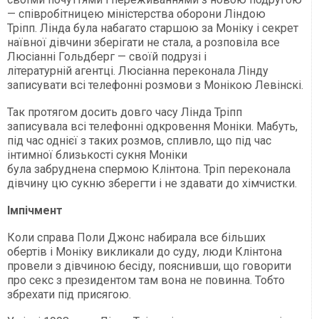
— співробітницею міністерства оборони Ліндою
Тріпп. Лінда була набагато старшою за Моніку і секрет
наївної дівчини зберігати не стала, а розповіла все
Люсіанні Гольдберг — своїй подрузі і
літературній агентці. Люсіанна переконала Лінду
записувати всі телефонні розмови з Монікою Левінскі.
Так протягом досить довго часу Лінда Тріпп
записувала всі телефонні одкровення Моніки. Мабуть,
під час однієї з таких розмов, спливло, що під час
інтимної близькості сукня Моніки
була забруднена спермою Клінтона. Тріп переконала
дівчину цю сукню зберегти і не здавати до хімчистки.
Імпічмент
Коли справа Поли Джонс набирала все більших
обертів і Моніку викликали до суду, люди Клінтона
провели з дівчиною бесіду, пояснивши, що говорити
про секс з президентом там вона не повинна. Тобто
збрехати під присягою.