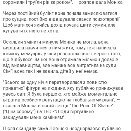
соромили і труїли рік за роком", — розповідала Моніка.
Через постійний булінг вона почала замислюватися
про суїцид, постійно відвідувала сеанси психотерапії.
Щоб мати хоч якийсь дохід почала шити сумки, але
купувати їх ніхто не хотів.
Оскільки змінити минуле Моніка не могла, вона
вирішила навчитися з ним жити, тому теж написала
книжку мемуарів, у якій розповіла свою версію того,
що відбулося. За неї вона отримала мільйон доларів
від видавництва, але майже все витратила на суди.
Сім'ї вона так і не завила, дітей у неї немає.
"Всього за одну ніч я перетворилася з повністю
приватної фігури на людини, яку публічно принижував
увесь світ. Я була першою, хто майже моментально
втратив особисту репутацію на глобальному рівні", —
сказала Моніка в своїй лекції "The Price Of Shame"
("Ціна сорому") на TED -"Люди віртуально
закидували мене камінням".
Після скандалу сама Левінскі неодноразово публічно