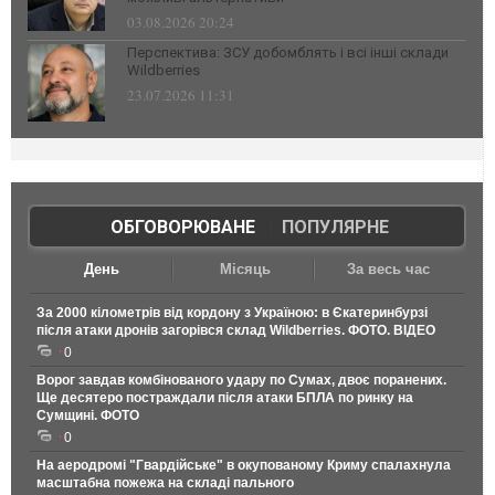
03.08.2026 20:24
Перспектива: ЗСУ добомблять і всі інші склади
Wildberries
23.07.2026 11:31
ОБГОВОРЮВАНЕ
|
ПОПУЛЯРНЕ
День
Місяць
За весь час
За 2000 кілометрів від кордону з Україною: в Єкатеринбурзі
після атаки дронів загорівся склад Wildberries. ФОТО. ВІДЕО
0
Ворог завдав комбінованого удару по Сумах, двоє поранених.
Ще десятеро постраждали після атаки БПЛА по ринку на
Сумщині. ФОТО
0
На аеродромі "Гвардійське" в окупованому Криму спалахнула
масштабна пожежа на складі пального