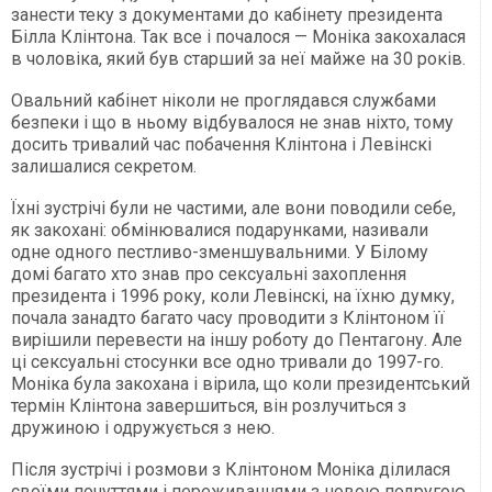
занести теку з документами до кабінету президента
Білла Клінтона. Так все і почалося — Моніка закохалася
в чоловіка, який був старший за неї майже на 30 років.
Овальний кабінет ніколи не проглядався службами
безпеки і що в ньому відбувалося не знав ніхто, тому
досить тривалий час побачення Клінтона і Левінскі
залишалися секретом.
Їхні зустрічі були не частими, але вони поводили себе,
як закохані: обмінювалися подарунками, називали
одне одного пестливо-зменшувальними. У Білому
домі багато хто знав про сексуальні захоплення
президента і 1996 року, коли Левінскі, на їхню думку,
почала занадто багато часу проводити з Клінтоном її
вирішили перевести на іншу роботу до Пентагону. Але
ці сексуальні стосунки все одно тривали до 1997-го.
Моніка була закохана і вірила, що коли президентський
термін Клінтона завершиться, він розлучиться з
дружиною і одружується з нею.
Після зустрічі і розмови з Клінтоном Моніка ділилася
своїми почуттями і переживаннями з новою подругою