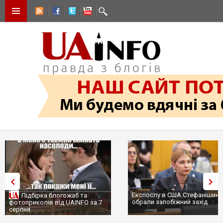
Експослу в США Стефанішиній
Трамп не передасть Україні
обрали запобіжний захід
сотні ракет до Patriot, бо у С
...