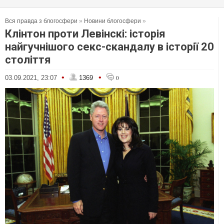
Вся правда з блогосфери
»
Новини блогосфери
»
Клінтон проти Левінскі: історія
найгучнішого секс-скандалу в історії 20
століття
•
•
03.09.2021, 23:07
1369
0