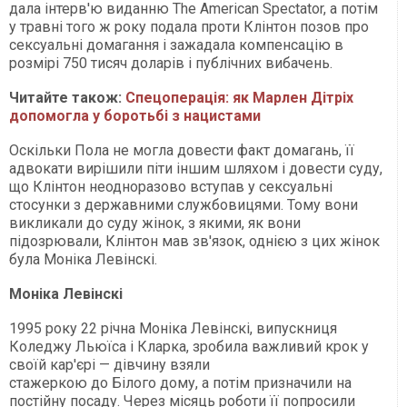
дала інтерв'ю виданню The American Spectator, а потім
у травні того ж року подала проти Клінтон позов про
сексуальні домагання і зажадала компенсацію в
розмірі 750 тисяч доларів і публічних вибачень.
Читайте також:
Спецоперація: як Марлен Дітріх
допомогла у боротьбі з нацистами
Оскільки Пола не могла довести факт домагань, її
адвокати вирішили піти іншим шляхом і довести суду,
що Клінтон неодноразово вступав у сексуальні
стосунки з державними службовицями. Тому вони
викликали до суду жінок, з якими, як вони
підозрювали, Клінтон мав зв'язок, однією з цих жінок
була Моніка Левінскі.
Моніка Левінскі
1995 року 22 річна Моніка Левінскі, випускниця
Коледжу Льюїса і Кларка, зробила важливий крок у
своїй кар'єрі — дівчину взяли
стажеркою до Білого дому, а потім призначили на
постійну посаду. Через місяць роботи її попросили