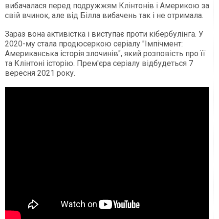
вибачалася перед подружжям Клінтонів і Америкою за
свій вчинок, але від Білла вибачень так і не отримала.
Зараз вона активістка і виступає проти кібербулінга. У
2020-му стала продюсеркою серіалу "Імпічмент:
Американська історія злочинів", який розповість про її
та Клінтоні історію. Прем'єра серіалу відбудеться 7
вересня 2021 року.