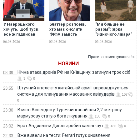
У Навроцького
Блаттер розповів,
"Ми більше не
хочуть, щоб Туск
хто має очолити
разом": зірка
все ж підписав
ФІФА замість
"Жіночого лікаря"
рішення позбавити
Інфантіно
оголосила про
06.08.2026
05.08.2026
03.08.2026
Зеленського
розлучення
ордена
Правила коментування ! »
НОВИНИ
Нічна атака дронів РФ на Київщину: загинули троє осіб
08:39
3
0
Штучний інтелект у китайській армії: впроваджується
23:55
система для планування масованих авіаударів
107
0
В місті Аспендос у Туреччині знайшли 2,2-метрову
23:30
мармурову статую бога лікування
138
0
Брат Анджеліни Джолі зробив камінг-аут
23:02
456
0
Вже вивели на тести: Ferrari готує оновлення
22:33