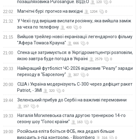
позашляховика Purosangue. ВІДЕО
120
0
Магнітні бурі: прогноз на вихідні
22:02
1204
0
У Чехії суд вирішив вислати росіянку, яка вийшла заміж
21:32
за чеха по телефону
400
0
Вийшов трейлер нової екранізації легендарного фільму
21:15
"Афера Томаса Крауна"
666
0
Спека ще затримується: в Укргідрометцентрі розповіли,
21:00
якою завтра буде погода в Україні
2579
0
Найкращий футболіст ЧС-2026 відмовив "Реалу" заради
20:33
переходу в "Барселону"
307
0
США і Україна модернізують С-300 через дефіцит ракет
20:00
Patriot, - ЗМІ
320
0
Зеленський прибув до Сербії на важливі перемовини
19:44
157
0
Наталія Могилевська стала другою тренеркою 14-го
19:33
сезону шоу "Голос країни"
163
0
Російська еліта боїться ФСБ, яка дедалі більше
19:00
виходить з-під контролю, - Bloomberg
316
0