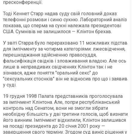
пресконференції.
Тоді Кеннет Старр надав суду свій головний доказ:
телефонні розмови і синю сукню. Лабораторний аналіз
показав, що сперма на сукні належала президентові
США. Сумнівів не залишилося — Клінтон брехав.
У звіті Старра було перераховано 11 можливих підстав
для імпічменту за чотирма категоріями: лжесвідчення,
перешкоджання здійсненню правосуддя,
фальсифікація свідків і зловживання владою. Але ось
лише в неправдивих свідченнях Клінтон так і не
зізнався, адже поняття "оральний секс" до
"сексуальних стоснків" він не відносив про що і заявив
у суді.
19 грудня 1998 Палата представників проголосувала
за імпічмент Клінтона. Але, попри республіканський
контроль над Сенатом, вони не змогли зібрати
необхідну більшість у дві третини голосів, щоб визнати
його винним. Імпічмент відхилили, Клінтон залишився
на посаді президента до 20 січня 2001 року —
завершення свого терміну. Згодом суд виніс рішення у