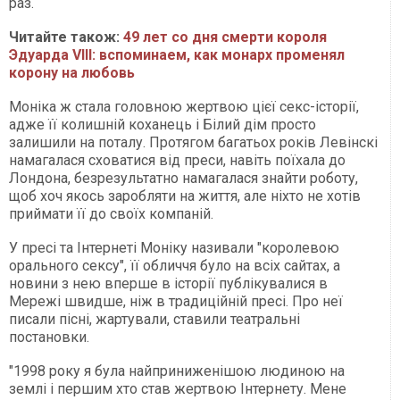
раз.
Читайте також:
49 лет со дня смерти короля
Эдуарда VIII: вспоминаем, как монарх променял
корону на любовь
Моніка ж стала головною жертвою цієї секс-історії,
адже її колишній коханець і Білий дім просто
залишили на поталу. Протягом багатьох років Левінскі
намагалася сховатися від преси, навіть поїхала до
Лондона, безрезультатно намагалася знайти роботу,
щоб хоч якось заробляти на життя, але ніхто не хотів
приймати її до своїх компаній.
У пресі та Інтернеті Моніку називали "королевою
орального сексу", її обличчя було на всіх сайтах, а
новини з нею вперше в історії публікувалися в
Мережі швидше, ніж в традиційній пресі. Про неї
писали пісні, жартували, ставили театральні
постановки.
"1998 року я була найприниженішою людиною на
землі і першим хто став жертвою Інтернету. Мене