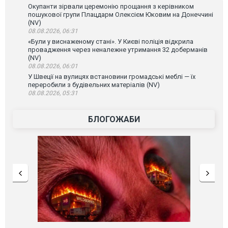
Окупанти зірвали церемонію прощання з керівником
пошукової групи Плацдарм Олексієм Юковим на Донеччині
(NV)
08.08.2026, 06:31
«Були у виснаженому стані». У Києві поліція відкрила
провадження через неналежне утримання 32 доберманів
(NV)
08.08.2026, 06:01
У Швеції на вулицях встановини громадські меблі — їх
переробили з будівельних матеріалів (NV)
08.08.2026, 05:31
БЛОГОЖАБИ