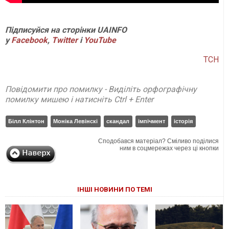
Підписуйся на сторінки UAINFO
у
Facebook
,
Twitter
і
YouTube
ТСН
Повідомити про помилку - Виділіть орфографічну
помилку мишею і натисніть Ctrl + Enter
Білл Клінтон
Моніка Левінскі
скандал
імпічмент
історія
Сподобався матеріал? Сміливо поділися
ним в соцмережах через ці кнопки
ІНШІ НОВИНИ ПО ТЕМІ