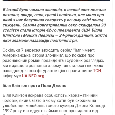
В історії було чимало злочинів, в основі яких лежали
кохання, зради, секс, гроші і політика, але мало про
який з них безупинно говорять у всьому світі понад
тиждень. Самим довготривалим секс-скандалом 20
століття стала історія 42-го президента США Білла
Клінтона і Моніки Левінскі — 24-річної дівчини, життя
якої зламали назавжди політичні ігри.
Оскільки 7 вересня виходить серіал "Імпічмент:
Американська історія злочинів", що покаже про
резонансний роман президента і судових розглядах,
ми вирішили розповісти, чому так сталося і які мало
наслідки для всіх фігурантів цієї справи, пише
ТСН
,
інформує
UAINFO.org
.
Білл Клінтон проти Поли Джонс
Білл Клінтон яскрава особистість, харизматичний
чоловік, який багато в чому хотів був схожим на
улюбленця мільйонів і свого кумира Джона Кеннеді.
1997 року він вдруге займає пост президента від