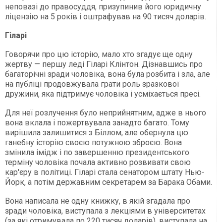
неповазі до правосуддя, призупинив його юридичну
ліцензію на 5 років і оштрафував на 90 тисяч доларів.
Гіларі
Говорячи про цю історію, мало хто згадує ще одну
жертву — першу леді Гіларі Клінтон. Дізнавшись про
багаторічні зради чоловіка, вона була розбита і зла, але
на публіці продовжувала грати роль зразкової
дружини, яка підтримує чоловіка і усміхається пресі.
Для неї розлучення було неприйнятним, адже в нього
вона вклала і пожертвувала занадто багато. Тому
вирішила залишитися з Біллом, але обернула цю
ганебну історію своєю потужною зброєю. Вона
змінила імідж і по завершенню президентського
терміну чоловіка почала активно розвивати свою
кар'єру в політиці. Гіларі стала сенатором штату Нью-
Йорк, а потім державним секретарем за Барака Обами.
Вона написала не одну книжку, в якій згадала про
зради чоловіка, виступала з лекціями в університетах
(за які отримувала по 220 тисяч доларів), виступала на