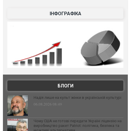
ІНФОГРАФІКА
БЛОГИ
Надія лише на культ жінки в українській культурі
06.08.2026 08:49
Чому США не готові передати Україні ліцензію на
виробництво ракет Patriot: політика, безпека та
можливі альтернативи