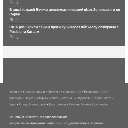
0
В адміністрації Вучича анонсували перший візит Зеленського до
Сербії
0
США розширили санкції проти Куби через військову співпрацю з
Росією та Китаєм
0
Головна
•
Головні новини
•
Політика
•
Суспільство
•
Економіка
беспроводной
•
Світ
•
Культура
•
Наука
•
Історія
•
Освіта
•
Авто
•
IT
•
Здоров'я
интернет
•
Спорт
•
Фото
•
Відео
•
Огляд блогосфери
•
Блоголента
•
Рейтинг блогів
киев
•
Блогожаби
и
Всі новини належать їх правовласникам.
область
Використання матеріалів сайту
uainfo.org
дозволяється за умови
wimax