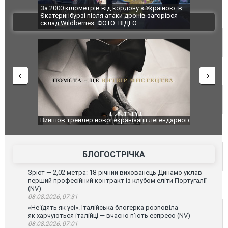
по Сумах,
За 2000 кілометрів від кордону з Україною: в
"Мої іграш
траждали
Єкатеринбурзі після атаки дронів загорівся
суперкарів
ВІДЕО
ині. ФОТО
склад Wildberries. ФОТО. ВІДЕО
оновлення
Вийшов трейлер нової екранізації легендарного
Зеленський
фільму "Афера Томаса Крауна"
перемовин
БЛОГОСТРІЧКА
Зріст — 2,02 метра: 18-річний вихованець Динамо уклав
перший професійний контракт із клубом еліти Португалії
(NV)
08.08.2026, 07:31
«Не їдять як усі». Італійська блогерка розповіла
як харчуються італійці — вчасно п’ють еспресо (NV)
08.08.2026, 07:01