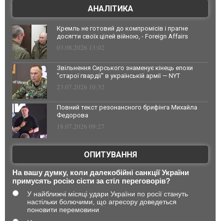
АНАЛІТИКА
Кремль не готовий до компромісів і прагне
досягти своїх цілей війною, - Foreign Affairs
03.08.2026 13:02
Звільнення Сирського знаменує кінець епохи
"старої гвардії" в українській армії — NYT
23.07.2026 10:32
Повний текст резонансного брифінга Михайла
Федорова
18.07.2026 09:27
ОПИТУВАННЯ
На вашу думку, коли далекобійні санкції України
примусять росію сісти за стіл переговорів?
У найближчі місяці удари України по росії стануть
настільки болючими, що агресору доведеться
поновити перемовини