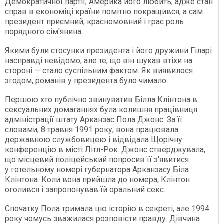
Демократичної партії, Америка його любить, адже стан
справ в економіці країни помітно покращився, а сам
президент приємний, красномовний і грає роль
порядного сім'янина.
Якими були стосунки президента і його дружини Гіларі
насправді невідомо, але те, що він шукав втіхи на
стороні — стало суспільним фактом. Як виявилося
згодом, романів у президента було чимало.
Першою хто публічно звинуватив Білла Клінтона в
сексуальних домаганнях була колишня працівниця
адміністрації штату Арканзас Пола Джонс. За її
словами, 8 травня 1991 року, вона працювала
державною службовицею і відвідала Щорічну
конференцію в місті Літл-Рок. Джонс стверджувала,
що місцевий поліцейський попросив її з'явитися
у готельному номері губернатора Арканзасу Біла
Клінтона. Коли вона прийшла до номера, Клінтон
оголився і запропонував їй оральний секс.
Спочатку Пола тримала цю історію в секреті, але 1994
року чомусь зважилася розповісти правду. Дівчина