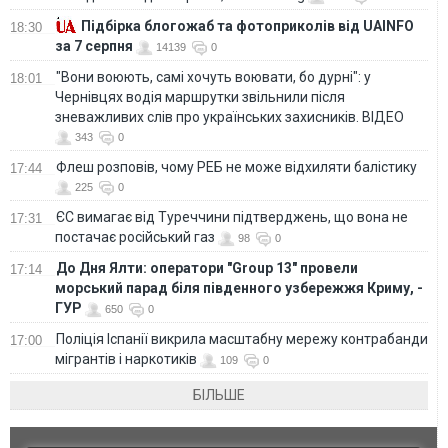
Підбірка блогожаб та фотоприколів від UAINFO
18:30
за 7 серпня
14139
0
"Вони воюють, самі хочуть воювати, бо дурні": у
18:01
Чернівцях водія маршрутки звільнили після
зневажливих слів про українських захисників. ВІДЕО
343
0
Флеш розповів, чому РЕБ не може відхиляти балістику
17:44
225
0
ЄС вимагає від Туреччини підтверджень, що вона не
17:31
постачає російський газ
98
0
До Дня Ялти: оператори "Group 13" провели
17:14
морський парад біля південного узбережжя Криму, -
ГУР
650
0
Поліція Іспанії викрила масштабну мережу контрабанди
17:00
мігрантів і наркотиків
109
0
БІЛЬШЕ