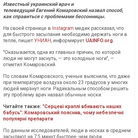
Известный украинский врач и
телеведущий Евгений Комаровский назвал способ,
как справиться с проблемами бессонницы.
На своей странице в
Instagram
медик рассказал, что
для быстрого засыпания необходимо держать ноги в
тепле, пишет
УНИАН
, информирует
UAINFO.org
.
"Оказывается, одна из главных причин, по которой
люди не могут заснуть, — это холодные ноги", —
отметил Комаровский.
По словам Комаровского, ученые выяснили, что даже
при температуре воздуха около 23 градусов у многих
людей мерзнут ноги. Радикальным способом решить
эту проблему врач назвал обычные носки.
Читайте также:
"Серцеві краплі вбивають наших
бабусь": Комаровський пояснив, чому небезпечні
популярні препарати
По данным исследователей, люди в носках в среднем
засыпают на 7,5 минут быстрее, чем люди,