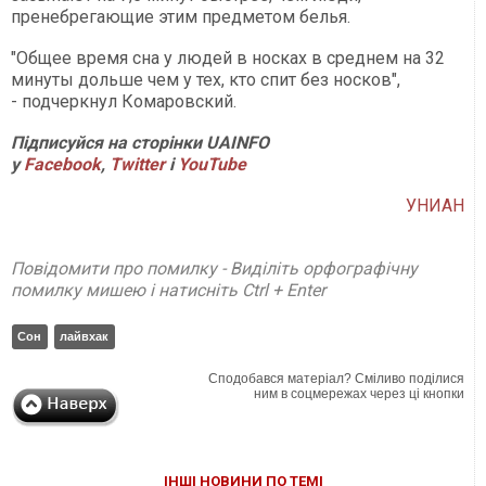
пренебрегающие этим предметом белья.
"Общее время сна у людей в носках в среднем на 32
минуты дольше чем у тех, кто спит без носков",
- подчеркнул Комаровский.
Підписуйся на сторінки UAINFO
у
Facebook
,
Twitter
і
YouTube
УНИАН
Повідомити про помилку - Виділіть орфографічну
помилку мишею і натисніть Ctrl + Enter
Сон
лайвхак
Сподобався матеріал? Сміливо поділися
ним в соцмережах через ці кнопки
ІНШІ НОВИНИ ПО ТЕМІ