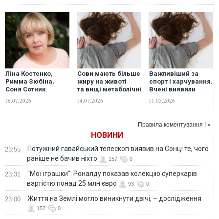
Ліна Костенко,
Сови мають більше
Важливіший за
Римма Зюбіна,
жиру на животі
спорт і харчування.
Соня Сотник
та вищі метаболічні
Вчені виявили
вітають Аду
ризики –
ключовий фактор
16.07.2026
14.07.2026
11.05.2026
Роговцеву з 89-
дослідження
довголіття
річчям та читають її
вірші
Правила коментування ! »
НОВИНИ
Потужний гавайський телескоп виявив на Сонці те, чого
23:55
раніше не бачив ніхто
157
0
"Мої іграшки": Роналду показав колекцію суперкарів
23:31
вартістю понад 25 млн євро
93
0
Життя на Землі могло виникнути двічі, – дослідження
23:00
157
0