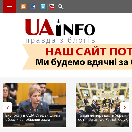
Експослу в США Стефанішиній
Трамп не передасть Україні
обрали запобіжний захід
сотні ракет до Patriot, бо у С
...