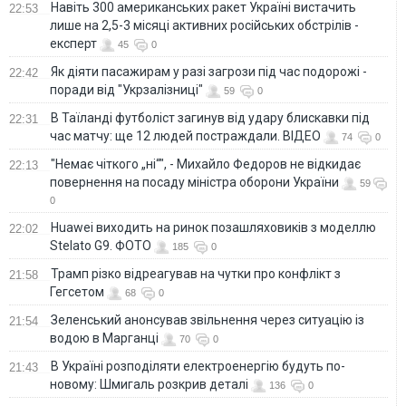
Навіть 300 американських ракет Україні вистачить
22:53
лише на 2,5-3 місяці активних російських обстрілів -
експерт
45
0
Як діяти пасажирам у разі загрози під час подорожі -
22:42
поради від "Укрзалізниці"
59
0
В Таїланді футболіст загинув від удару блискавки під
22:31
час матчу: ще 12 людей постраждали. ВІДЕО
74
0
"Немає чіткого „ні“", - Михайло Федоров не відкидає
22:13
повернення на посаду міністра оборони України
59
0
Huawei виходить на ринок позашляховиків з моделлю
22:02
Stelato G9. ФОТО
185
0
Трамп різко відреагував на чутки про конфлікт з
21:58
Гегсетом
68
0
Зеленський анонсував звільнення через ситуацію із
21:54
водою в Марганці
70
0
В Україні розподіляти електроенергію будуть по-
21:43
новому: Шмигаль розкрив деталі
136
0