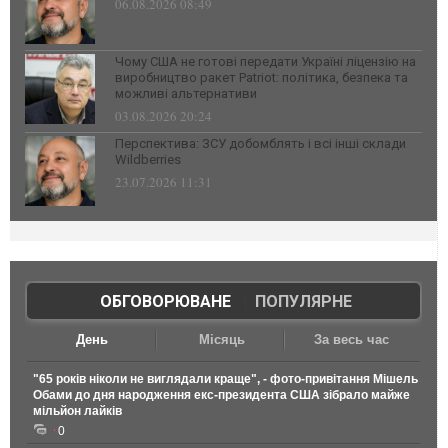
06.08.2026 08:49
Чому США не готові передати Україні ліцензію на
виробництво ракет Patriot: політика, безпека та
можливі альтернативи
03.08.2026 20:24
Перспектива: ЗСУ добомблять і всі інші склади
Wildberries
23.07.2026 11:31
ОБГОВОРЮВАНЕ
|
ПОПУЛЯРНЕ
День
Місяць
За весь час
"65 років ніколи не виглядали краще", - фото-привітання Мішель
Обами до дня народження екс-президента США зібрало майже
мільйон лайків
0