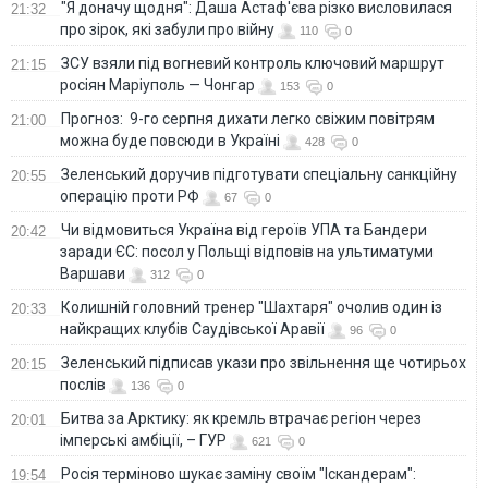
"Я доначу щодня": Даша Астаф'єва різко висловилася
21:32
про зірок, які забули про війну
110
0
ЗСУ взяли під вогневий контроль ключовий маршрут
21:15
росіян Маріуполь — Чонгар
153
0
Прогноз: 9-го серпня дихати легко свіжим повітрям
21:00
можна буде повсюди в Україні
428
0
Зеленський доручив підготувати спеціальну санкційну
20:55
операцію проти РФ
67
0
Чи відмовиться Україна від героїв УПА та Бандери
20:42
заради ЄС: посол у Польщі відповів на ультиматуми
Варшави
312
0
Колишній головний тренер "Шахтаря" очолив один із
20:33
найкращих клубів Саудівської Аравії
96
0
Зеленський підписав укази про звільнення ще чотирьох
20:15
послів
136
0
Битва за Арктику: як кремль втрачає регіон через
20:01
імперські амбіції, – ГУР
621
0
Росія терміново шукає заміну своїм "Іскандерам":
19:54