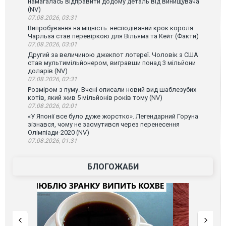
намагалась відправити додому деталь від винищувача
(NV)
07.08.2026, 03:31
Випробування на міцність: несподіваний крок короля
Чарльза став перевіркою для Вільяма та Кейт (Факти)
07.08.2026, 03:01
Другий за величиною джекпот лотереї. Чоловік з США
став мультимільйонером, вигравши понад 3 мільйони
доларів (NV)
07.08.2026, 02:31
Розміром з пуму. Вчені описали новий вид шаблезубих
котів, який жив 5 мільйонів років тому (NV)
07.08.2026, 02:01
«У Японії все було дуже жорстко». Легендарний Горуна
зізнався, чому не засмутився через перенесення
Олімпіади-2020 (NV)
07.08.2026, 01:31
БЛОГОЖАБИ