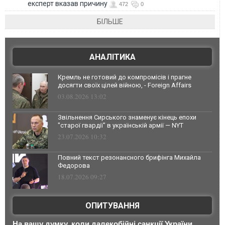
експерт вказав причину
472
0
БІЛЬШЕ
АНАЛІТИКА
Кремль не готовий до компромісів і прагне
досягти своїх цілей війною, - Foreign Affairs
03.08.2026 13:02
Звільнення Сирського знаменує кінець епохи
"старої гвардії" в українській армії — NYT
23.07.2026 10:32
Повний текст резонансного брифінга Михайла
Федорова
18.07.2026 09:27
ОПИТУВАННЯ
На вашу думку, коли далекобійні санкції України