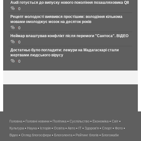
Audi готується до випуску нового покоління позашляховика Q8
0
Рецепт молодості виявився простішим: володіння кількома
мовами омолоджує мозок на десяток років
0
Неймар влаштував конфлікт після перемоги "Сантоса". ВІДЕО
0
Достатньо було погладити: лемури на Мадагаскарі стали
жертвами людського вірусу
0
Головна
•
Головні новини
•
Політика
•
Суспільство
•
Економіка
беспроводной
•
Світ
•
Культура
•
Наука
•
Історія
•
Освіта
•
Авто
•
IT
•
Здоров'я
интернет
•
Спорт
•
Фото
•
Відео
•
Огляд блогосфери
•
Блоголента
•
Рейтинг блогів
киев
•
Блогожаби