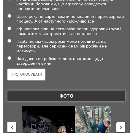
настільки болючими, що агресору доведеться
поновити перемовини
Цього року не варто чекати поновлення переговорного
процесу. А от наступного - можливо все
рф навпаки піде на ескалацію попри здоровий глузд і
намагатиметься триматися до останнього
Найближчим часом росія може погодитись на
переговори, але серйозних намірів росіяни не
матимуть
Вже давно не роблю жодних прогнозів щодо
завершення війни
ФОТО