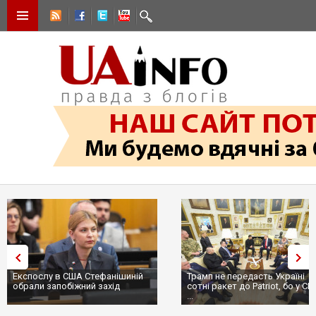
Експослу в США Стефанішиній
Трамп не передасть Україні
обрали запобіжний захід
сотні ракет до Patriot, бо у С
...