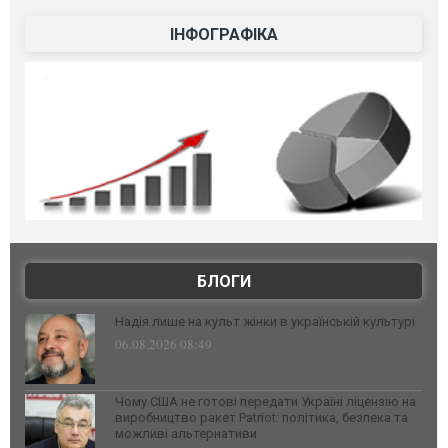
ІНФОГРАФІКА
БЛОГИ
Надія лише на культ жінки в українській культурі
06.08.2026 08:49
Чому США не готові передати Україні ліцензію на
виробництво ракет Patriot: політика, безпека та
можливі альтернативи