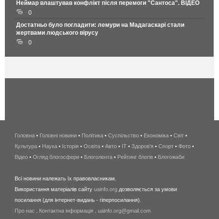
Неймар влаштував конфлікт після перемоги "Сантоса". ВІДЕО
0
Достатньо було погладити: лемури на Мадагаскарі стали
жертвами людського вірусу
0
Головна
•
Головні новини
•
Політика
•
Суспільство
•
Економіка
беспроводной
•
Світ
•
Культура
•
Наука
•
Історія
•
Освіта
•
Авто
•
IT
•
Здоров'я
интернет
•
Спорт
•
Фото
•
Відео
•
Огляд блогосфери
•
Блоголента
•
Рейтинг блогів
киев
•
Блогожаби
и
Всі новини належать їх правовласникам.
область
Використання матеріалів сайту
uainfo.org
дозволяється за умови
wimax
посилання (для інтернет-видань - гіперпосилання).
интернет
Про нас
.
Контактна інформація
.
uainfo.org@gmail.com
в