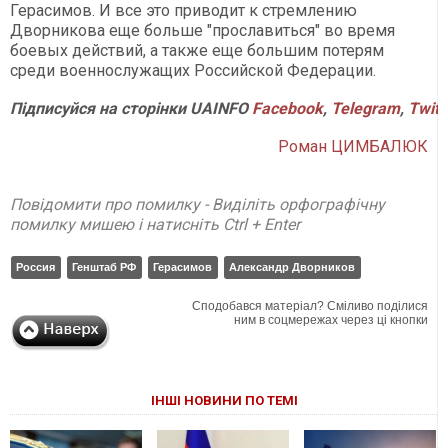
Герасимов. И все это приводит к стремлению
Дворникова еще больше "прославиться" во время
боевых действий, а также еще большим потерям
среди военнослужащих Российской Федерации.
Підписуйся на сторінки UAINFO
Facebook
,
Telegram
,
Twitt
Роман ЦИМБАЛЮК
Повідомити про помилку - Виділіть орфографічну
помилку мишею і натисніть Ctrl + Enter
Россия
Генштаб РФ
Герасимов
Александр Дворников
Сподобався матеріал? Сміливо поділися
ним в соцмережах через ці кнопки
ІНШІ НОВИНИ ПО ТЕМІ