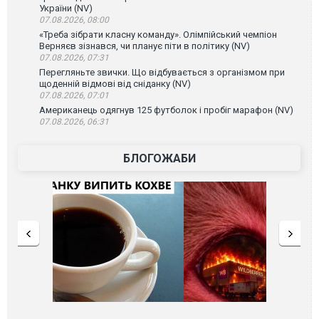
України (NV)
07.08.2026, 08:00
«Треба зібрати класну команду». Олімпійський чемпіон
Верняєв зізнався, чи планує піти в політику (NV)
07.08.2026, 07:31
Перегляньте звички. Що відбувається з організмом при
щоденній відмові від сніданку (NV)
07.08.2026, 07:01
Американець одягнув 125 футболок і пробіг марафон (NV)
07.08.2026, 06:31
БЛОГОЖАБИ