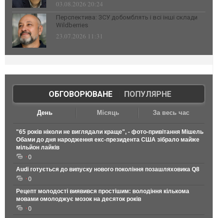
03.08.2026 20:24
Перспектива: ЗСУ добомблять і всі інші склади
Wildberries
23.07.2026 11:31
ОБГОВОРЮВАНЕ
|
ПОПУЛЯРНЕ
День
Місяць
За весь час
"65 років ніколи не виглядали краще", - фото-привітання Мішель
Обами до дня народження екс-президента США зібрало майже
мільйон лайків
0
Audi готується до випуску нового покоління позашляховика Q8
0
Рецепт молодості виявився простішим: володіння кількома
мовами омолоджує мозок на десяток років
0