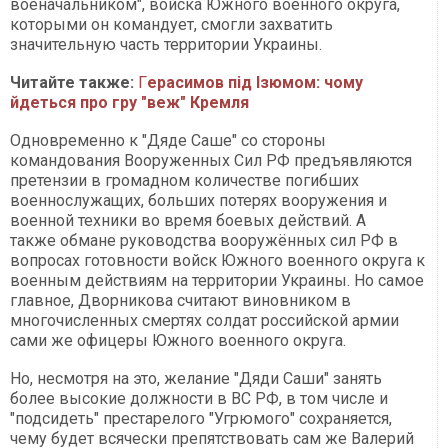
военачальником", войска Южного военного округа,
которыми он командует, смогли захватить
значительную часть территории Украины.
Читайте также:
Г
ерасимов під Ізюмом: чому
йдеться про гру "веж" Кремля
Одновременно к "Дяде Саше" со стороны
командования Вооруженных Сил РФ предъявляются
претензии в громадном количестве погибших
военнослужащих, больших потерях вооружения и
военной техники во время боевых действий. А
также обмане руководства вооружённых сил РФ в
вопросах готовности войск Южного военного округа к
военным действиям на территории Украины. Но самое
главное, Дворникова считают виновником в
многочисленных смертях солдат российской армии
сами же офицеры Южного военного округа.
Но, несмотря на это, желание "Дяди Саши" занять
более высокие должности в ВС РФ, в том числе и
"подсидеть" престарелого "Угрюмого" сохраняется,
чему будет всячески препятствовать сам же Валерий