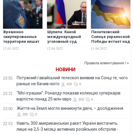
Временно
Шулипа: Какой
Пионтковский:
оккупированные
международный
Солнце украинской
территории кишат
уголовный суд
Победы встает над
сотрудниками ФСБ:
должен судить
миром
12.05.2022
12.04.2022
11.04.2022
краткий обзор
Путина и
деятельности
российско-
российских
фашистских
Правила коментування ! »
спецслужб
захватчиков за
НОВИНИ
преступления в
Украине
Потужний гавайський телескоп виявив на Сонці те, чого
23:55
раніше не бачив ніхто
429
0
"Мої іграшки": Роналду показав колекцію суперкарів
23:31
вартістю понад 25 млн євро
203
0
Життя на Землі могло виникнути двічі, – дослідження
23:00
282
0
Навіть 300 американських ракет Україні вистачить
22:53
лише на 2,5-3 місяці активних російських обстрілів -