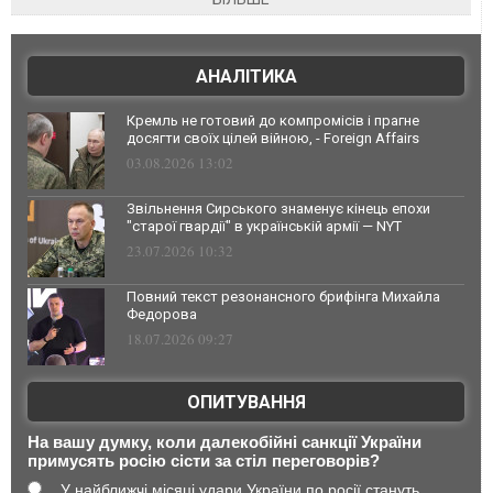
АНАЛІТИКА
Кремль не готовий до компромісів і прагне
досягти своїх цілей війною, - Foreign Affairs
03.08.2026 13:02
Звільнення Сирського знаменує кінець епохи
"старої гвардії" в українській армії — NYT
23.07.2026 10:32
Повний текст резонансного брифінга Михайла
Федорова
18.07.2026 09:27
ОПИТУВАННЯ
На вашу думку, коли далекобійні санкції України
примусять росію сісти за стіл переговорів?
У найближчі місяці удари України по росії стануть