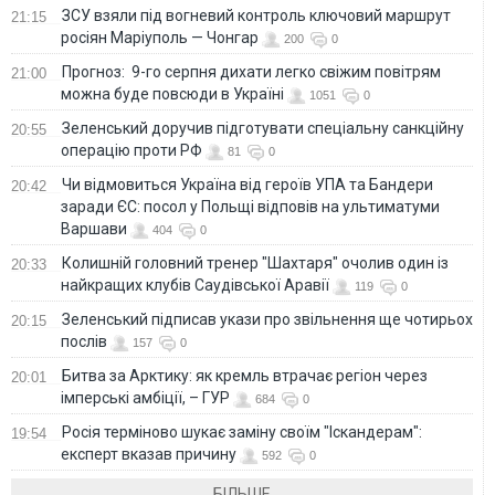
ЗСУ взяли під вогневий контроль ключовий маршрут
21:15
росіян Маріуполь — Чонгар
200
0
Прогноз: 9-го серпня дихати легко свіжим повітрям
21:00
можна буде повсюди в Україні
1051
0
Зеленський доручив підготувати спеціальну санкційну
20:55
операцію проти РФ
81
0
Чи відмовиться Україна від героїв УПА та Бандери
20:42
заради ЄС: посол у Польщі відповів на ультиматуми
Варшави
404
0
Колишній головний тренер "Шахтаря" очолив один із
20:33
найкращих клубів Саудівської Аравії
119
0
Зеленський підписав укази про звільнення ще чотирьох
20:15
послів
157
0
Битва за Арктику: як кремль втрачає регіон через
20:01
імперські амбіції, – ГУР
684
0
Росія терміново шукає заміну своїм "Іскандерам":
19:54
експерт вказав причину
592
0
БІЛЬШЕ