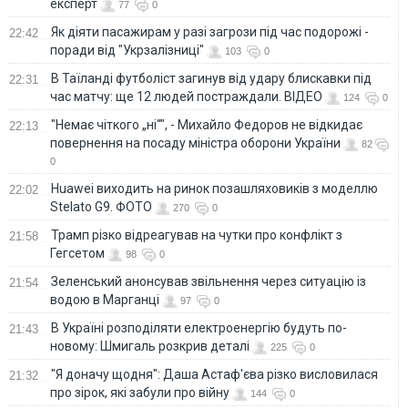
експерт
77
0
Як діяти пасажирам у разі загрози під час подорожі -
22:42
поради від "Укрзалізниці"
103
0
В Таїланді футболіст загинув від удару блискавки під
22:31
час матчу: ще 12 людей постраждали. ВІДЕО
124
0
"Немає чіткого „ні“", - Михайло Федоров не відкидає
22:13
повернення на посаду міністра оборони України
82
0
Huawei виходить на ринок позашляховиків з моделлю
22:02
Stelato G9. ФОТО
270
0
Трамп різко відреагував на чутки про конфлікт з
21:58
Гегсетом
98
0
Зеленський анонсував звільнення через ситуацію із
21:54
водою в Марганці
97
0
В Україні розподіляти електроенергію будуть по-
21:43
новому: Шмигаль розкрив деталі
225
0
"Я доначу щодня": Даша Астаф'єва різко висловилася
21:32
про зірок, які забули про війну
144
0