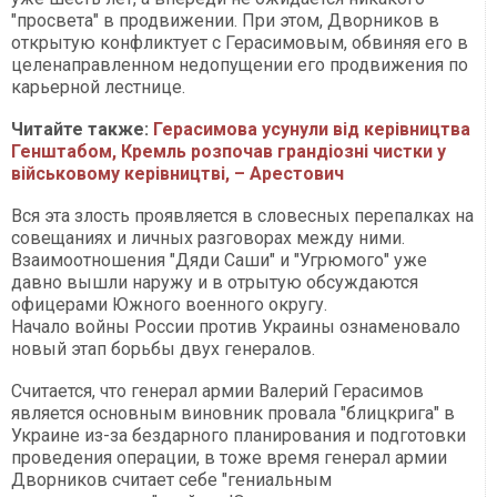
"просвета" в продвижении. При этом, Дворников в
открытую конфликтует с Герасимовым, обвиняя его в
целенаправленном недопущении его продвижения по
карьерной лестнице.
Читайте также:
Герасимова усунули від керівництва
Генштабом, Кремль розпочав грандіозні чистки у
військовому керівництві, – Арестович
Вся эта злость проявляется в словесных перепалках на
совещаниях и личных разговорах между ними.
Взаимоотношения "Дяди Саши" и "Угрюмого" уже
давно вышли наружу и в отрытую обсуждаются
офицерами Южного военного округу.
Начало войны России против Украины ознаменовало
новый этап борьбы двух генералов.
Считается, что генерал армии Валерий Герасимов
является основным виновник провала "блицкрига" в
Украине из-за бездарного планирования и подготовки
проведения операции, в тоже время генерал армии
Дворников считает себе "гениальным