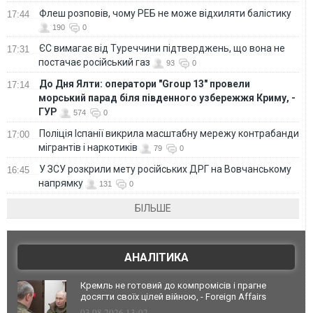
Флеш розповів, чому РЕБ не може відхиляти балістику
17:44
190
0
ЄС вимагає від Туреччини підтверджень, що вона не
17:31
постачає російський газ
93
0
До Дня Ялти: оператори "Group 13" провели
17:14
морський парад біля південного узбережжя Криму, -
ГУР
574
0
Поліція Іспанії викрила масштабну мережу контрабанди
17:00
мігрантів і наркотиків
79
0
У ЗСУ розкрили мету російських ДРГ на Вовчанському
16:45
напрямку
131
0
БІЛЬШЕ
АНАЛІТИКА
Кремль не готовий до компромісів і прагне
досягти своїх цілей війною, - Foreign Affairs
03.08.2026 13:02