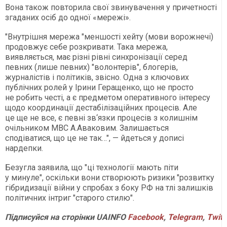
Вона також повторила свої звинувачення у причетності
згаданих осіб до одної «мережі».
"Внутрішня мережа "меншості хейту (мови ворожнечі)
продовжує себе розкривати. Така мережа,
виявляється, має різні рівні синхронізації серед
певних (лише певних) "волонтерів", блогерів,
журналістів і політиків, звісно. Одна з ключових
публічних ролей у Ірини Геращенко, що не просто
не робить честі, а є предметом оперативного інтересу
щодо координації дестабілізаційних процесів. Але
це ще не все, є певні зв‘язки процесів з колишнім
очільником МВС А.Аваковим. Залишається
сподіватися, що це не так…", — йдеться у дописі
нардепки.
Безугла заявила, що "ці технології мають піти
у минуле", оскільки вони створюють ризики "розвитку
гібридизації війни у спробах з боку РФ на тлі залишків
політичних інтриг "старого стилю".
Підписуйся на сторінки UAINFO
Facebook
,
Telegram
,
Twitt