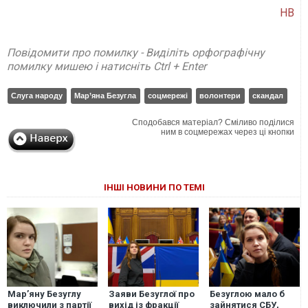
НВ
Повідомити про помилку - Виділіть орфографічну
помилку мишею і натисніть Ctrl + Enter
Слуга народу
Мар’яна Безугла
соцмережі
волонтери
скандал
Сподобався матеріал? Сміливо поділися
ним в соцмережах через ці кнопки
ІНШІ НОВИНИ ПО ТЕМІ
Мар’яну Безуглу
Заяви Безуглої про
Безуглою мало б
виключили з партії
вихід із фракції
зайнятися СБУ,