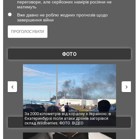
переговори, але серйозних намірів росіяни не
матимуть
Вже давно не роблю жодних прогнозів щодо
завершення війни
ФОТО
по Сумах,
За 2000 кілометрів від кордону з Україною: в
"Мої іграш
траждали
Єкатеринбурзі після атаки дронів загорівся
суперкарів
ВІДЕО
ині. ФОТО
склад Wildberries. ФОТО. ВІДЕО