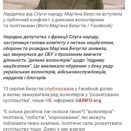
Нардепка від Слуги народу Мар’яна Безугла вступила
у публічний конфлікт з деякими волонтерами
та політиками (Фото:Мар’яна Безугла / Facebook)
Народна депутатка з фракції Слуга народу,
заступниця голови комітету з питань нацбезпеки,
оборони та розвідки Мар’яна Безугла заявила,
що звернулася до СБУ з проханням вивчити
діяльність "деяких волонтерів" щодо "підриву
нацбезпеки". Це викликало обурення з боку ряду
українських волонтерів, військовослужбовців,
нардепів і блогерів.
13 серпня Безугла
опублікувала
у Facebook допис
в якому звинуватила ряд волонтерів у "розхитуванні
суспільства", пише
НВ
, інформує
UAINFO.org
.
"Є кілька десятків (чи скільки таких?) "волонтерів"-
політиків, "лобістів", "коронованих", які можуть
лобіювати певні компанії, політичні сили, розхитувати
суспільство тощо. Деякі з них взагалі