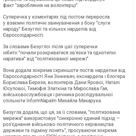
факт "заробляння на волонтерці".
Суперечка у коментарях під постом переросла
у взаємні політичні звинувачення з боку "слуги
народу" Безуглої та кількох нардепів від
Євросолідарності.
За словами Безуглої після цієї суперечки
нібито "почали розкриватися зв‘язки та однотипні
наративи" від "політизованої мережі".
Вона додала зокрема скриншоти постів нардепки від
Євросолідарності Яни Зінкевич, екснардепа і блогера
Борислава Берези, волонтерів Дани Ярової, Наталі
Юсупової, Тимофія Златкіна та Мирослава Гая,
військовослужбовця і речника розслідувальної
спільноти InformNapalm Михайла Макарука.
Безугла додала, що ця, за її словами, "політизована
мережа" використовує "синхронно єдиний підхід —
роз'єднання військово-політичного керівництва
держави та підміну понять", просуваючи зокрема