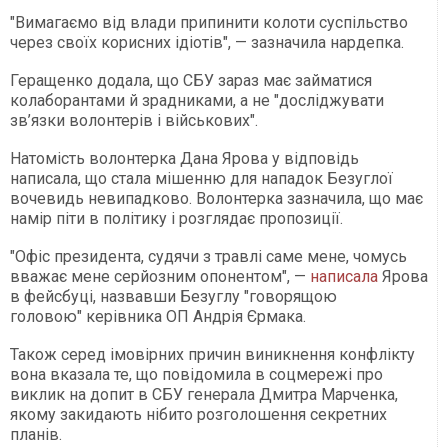
"Вимагаємо від влади припинити колоти суспільство
через своїх корисних ідіотів", — зазначила нардепка.
Геращенко додала, що СБУ зараз має займатися
колаборантами й зрадниками, а не "досліджувати
зв’язки волонтерів і військових".
Натомість волонтерка Дана Ярова у відповідь
написала, що стала мішенню для нападок Безуглої
вочевидь невипадково. Волонтерка зазначила, що має
намір піти в політику і розглядає пропозиції.
"Офіс президента, судячи з травлі саме мене, чомусь
вважає мене серйозним опонентом", —
написала
Ярова
в фейсбуці, назвавши Безуглу "говорящою
головою" керівника ОП Андрія Єрмака.
Також серед імовірних причин виникнення конфлікту
вона вказала те, що повідомила в соцмережі про
виклик на допит в СБУ генерала Дмитра Марченка,
якому закидають нібито розголошення секретних
планів.