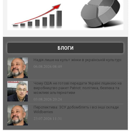
БЛОГИ
Надія лише на культ жінки в українській культурі
06.08.2026 08:49
Чому США не готові передати Україні ліцензію на
виробництво ракет Patriot: політика, безпека та
можливі альтернативи
03.08.2026 20:24
Перспектива: ЗСУ добомблять і всі інші склади
Wildberries
23.07.2026 11:31