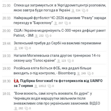
Спека ще затримується: в Укргідрометцентрі розповіли,
21:00
якою завтра буде погода в Україні
534
0
Найкращий футболіст ЧС-2026 відмовив "Реалу" заради
20:33
переходу в "Барселону"
207
0
США і Україна модернізують С-300 через дефіцит ракет
20:00
Patriot, - ЗМІ
232
0
Зеленський прибув до Сербії на важливі перемовини
19:44
130
0
Наталія Могилевська стала другою тренеркою 14-го
19:33
сезону шоу "Голос країни"
123
0
Російська еліта боїться ФСБ, яка дедалі більше
19:00
виходить з-під контролю, - Bloomberg
249
0
Підбірка блогожаб та фотоприколів від UAINFO
18:30
за 7 серпня
10512
0
"Вони воюють, самі хочуть воювати, бо дурні": у
18:01
Чернівцях водія маршрутки звільнили після
зневажливих слів про українських захисників. ВІДЕО
282
0