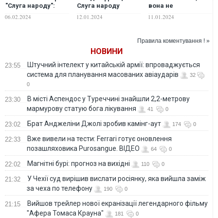
"Слуга народу":
Слуга народу
вона не
вона може піти з
офіційно прийняли
самостійний
06.02.2024
12.01.2024
11.01.2024
фракції
політик, у неї є
замовники –
Кошель
Правила коментування ! »
НОВИНИ
Штучний інтелект у китайській армії: впроваджується
23:55
система для планування масованих авіаударів
32
0
В місті Аспендос у Туреччині знайшли 2,2-метрову
23:30
мармурову статую бога лікування
41
0
Брат Анджеліни Джолі зробив камінг-аут
23:02
174
0
Вже вивели на тести: Ferrari готує оновлення
22:33
позашляховика Purosangue. ВІДЕО
64
0
Магнітні бурі: прогноз на вихідні
22:02
110
0
У Чехії суд вирішив вислати росіянку, яка вийшла заміж
21:32
за чеха по телефону
190
0
Вийшов трейлер нової екранізації легендарного фільму
21:15
"Афера Томаса Крауна"
181
0