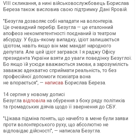
VIII скликання, а нині військовослужбовець Борислав
Береза також висловив свою підтримку Дані Яровій.
"Безугла дозволяє собі нападати на волонтерів.
Це очевидний перебір. Безугла — це еталонний
апофеоз некомпетентності поєднаний із театром
абсурду. У будь-якому випадку, ідіот залишається
ідіотом, навіть якщо він має мандат народного
депутата. Але цей ідіот загрався. І я раджу Офісу
президента України взяти до уваги поведінку Безуглої.
Бо якщо їй усюди вважаються змови, а зарозумілість
заважає адекватно сприймати реальність, то без
професійної допомоги психіатра вона
не впорається", —
написав
Борислав Береза.
14 серпня у новому дописі
Безугла
відповіла
на обурення з боку ряду політиків
та громадських діячів щодо її звернення до СБУ.
"Цікава підміна понять, що начебто в мене були заяви
проти волонтерського руху, що абсолютно не
відповідає дійсності", — написала Безугла.