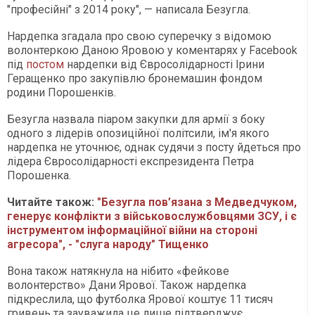
"професійні" з 2014 року", — написала Безугла.
Нардепка згадала про свою суперечку з відомою
волонтеркою Даною Яровою у коментарях у Facebook
під
постом
нардепки від Євросолідарності Ірини
Геращенко про закупівлю бронемашин фондом
родини Порошенків.
Безугла назвала піаром закупки для армії з боку
одного з лідерів опозиційної політсили, ім'я якого
нардепка не уточнює, однак судячи з посту йдеться про
лідера Євросолідарності експрезидента Петра
Порошенка.
Читайте також:
"Безугла пов’язана з Медведчуком,
генерує конфлікти з військовослужбовцями ЗСУ, і є
інструментом інформаційної війни на стороні
агресора", - "слуга народу" Тищенко
Вона також натякнула на нібито «фейкове
волонтерство» Дани Ярової. Також нардепка
підкреслила, що футболка Ярової коштує 11 тисяч
гривень та зауважила це лише підтверджує