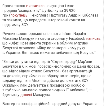
Ярова також
виставила
на аукціон і вже
продала "скандальну" футболку за 39 920
грн (
покупець
— ексглава Нафтогазу Андрій Коболєв)
та заявила, що передасть вторговані кошти на
підтримку ЗСУ.
Речник волонтерської спільноти Inform Napalm
Михайло Макарук на своїй сторінці у Facebook
написав
,
що «Офіс Президента України в обличчі Мар’яни
Безуглої оголосив війну волонтерському руху
в Україні». Він також вимагає вибачень від Безуглої.
"Заяви депутатки від партії "Слуги народу" Мар’яни
Безуглої в бік моєї посестри-волонтерки Дани Ярової,
що відповідали стилю Безуглої - без аргументації
та доказів, сприймаю як образу волонтерів, що на
відміну від пані Мар’яни, дійсно допомагать ЗСУ.
Оскільки, пані депутатка є посадовою особою,
я публічно вимагаю привселюдних її вибачень", —
йдеться у
дописі
Макарука.
Блогер та позафракційний народний депутат України