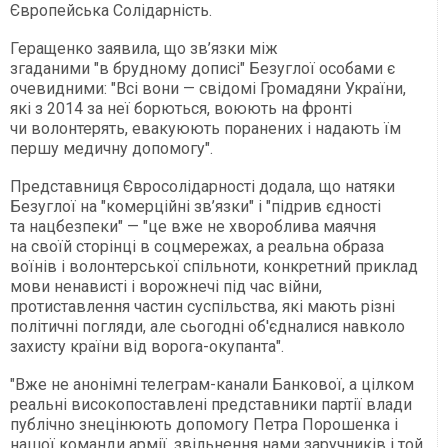
Європейська Солідарність.
Геращенко заявила, що зв’язки між
згаданими "в брудному дописі" Безуглої особами є
очевидними: "Всі вони — свідомі Громадяни України,
які з 2014 за неї борються, воюють на фронті
чи волонтерять, евакуюють поранених і надають їм
першу медичну допомогу".
Представниця Євросолідарності додала, що натяки
Безуглої на "комерційні зв’язки" і "підрив єдності
та нацбезпеки" — "це вже не хвороблива маячня
на своїй сторінці в соцмережах, а реальна образа
воїнів і волонтерської спільноти, конкретний приклад
мови ненависті і ворожнечі під час війни,
протиставлення частин суспільства, які мають різні
політичні погляди, але сьогодні об'єдналися навколо
захисту країни від ворога-окупанта".
"Вже не анонімні телеграм-канали Банкової, а цілком
реальні високопоставлені представники партії влади
публічно знецінюють допомогу Петра Порошенка і
нашої команди армії, звільнення нами заручників і той