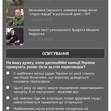
Звільнення Сирського знаменує кінець епохи
"старої гвардії" в українській армії — NYT
23.07.2026 10:32
Повний текст резонансного брифінга Михайла
Федорова
18.07.2026 09:27
ОПИТУВАННЯ
На вашу думку, коли далекобійні санкції України
примусять росію сісти за стіл переговорів?
У найближчі місяці удари України по росії стануть
настільки болючими, що агресору доведеться
поновити перемовини
Цього року не варто чекати поновлення переговорного
процесу. А от наступного - можливо все
рф навпаки піде на ескалацію попри здоровий глузд і
намагатиметься триматися до останнього
Найближчим часом росія може погодитись на