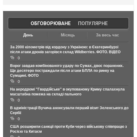
ОБГОВОРЮВАНЕ
|
ПОПУЛЯРНЕ
День
Місяць
За весь час
За 2000 кілометрів від кордону з Україною: в Єкатеринбурзі
після атаки дронів загорівся склад Wildberries. ФОТО. ВІДЕО
0
Ворог завдав комбінованого удару по Сумах, двоє поранених.
Ще десятеро постраждали після атаки БПЛА по ринку на
Сумщині. ФОТО
0
На аеродромі "Гвардійське" в окупованому Криму спалахнула
масштабна пожежа на складі пального
0
В адміністрації Вучича анонсували перший візит Зеленського до
Сербії
0
США розширили санкції проти Куби через військову співпрацю з
Росією та Китаєм