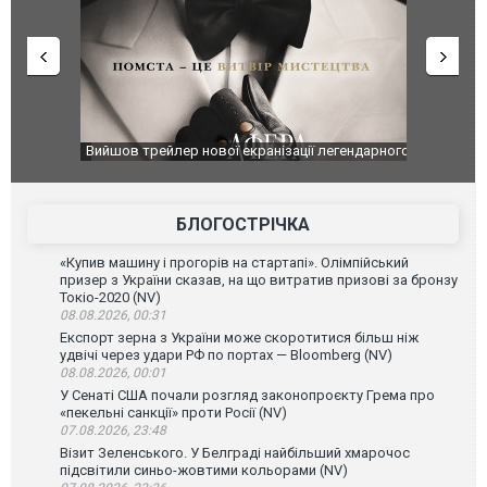
оновлення
Вийшов трейлер нової екранізації легендарного
Зеленський
фільму "Афера Томаса Крауна"
перемовин
БЛОГОСТРІЧКА
«Купив машину і прогорів на стартапі». Олімпійський
призер з України сказав, на що витратив призові за бронзу
Токіо-2020 (NV)
08.08.2026, 00:31
Експорт зерна з України може скоротитися більш ніж
удвічі через удари РФ по портах — Bloomberg (NV)
08.08.2026, 00:01
У Сенаті США почали розгляд законопроєкту Грема про
«пекельні санкції» проти Росії (NV)
07.08.2026, 23:48
Візит Зеленського. У Белграді найбільший хмарочос
підсвітили синьо-жовтими кольорами (NV)