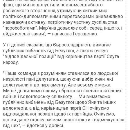
факт, що ми не допустили повномасштабного
російського вторгнення, утримуючи хиткий мир
політико-дипломатичними переговорами, зневажливо
називаючи активну, патріотичну частину суспільства
"порохоботами". Мар’яна дозволяє собі, серед іншого, і
ейджистські заяви", — написала Геращенко.
У її дописі сказано, що Євросолідарність вимагає
публічних вибачень від Безуглої, а також очікує
"відповідальної позиції" від керівництва партії Слуга
народу.
"Наша команда з розумінням ставилася до людської
незрілості пані депутатки, шануючи вибір киян, які
делегували її до парламенту. Але всьому є межа.
Ми не дозволимо нікому ображати і зневажати наших
воїнів і волонтерську спільноту. … Ми вимагаємо
публічних вибачень від Безуглої щодо Яни та інших
волонтерів, а від керівництва партії СН очікуємо
відповідальної позиції щодо їх партійців. Очікуємо,
що ви дасте оцінку заявам своєї колеги і відмежуєтеся
від них", — йдеться у дописі.