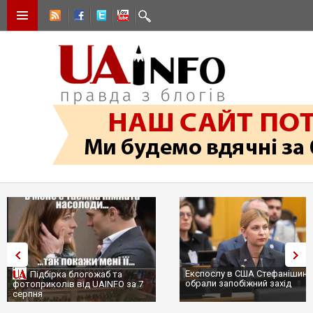
Експослу в США Стефанішиній
Трамп не передасть Україні
обрали запобіжний захід
сотні ракет до Patriot, бо у С
...