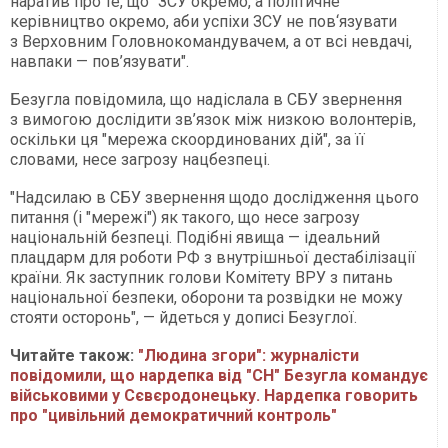
наратив про те, що "ЗСУ окремо, а політичне
керівництво окремо, аби успіхи ЗСУ не пов‘язувати
з Верховним Головнокомандувачем, а от всі невдачі,
навпаки — пов’язувати".
Безугла повідомила, що надіслала в СБУ звернення
з вимогою дослідити зв’язок між низкою волонтерів,
оскільки ця "мережа скоординованих дій", за її
словами, несе загрозу нацбезпеці.
"Надсилаю в СБУ звернення щодо дослідження цього
питання (і "мережі") як такого, що несе загрозу
національній безпеці. Подібні явища — ідеальний
плацдарм для роботи РФ з внутрішньої дестабілізації
країни. Як заступник голови Комітету ВРУ з питань
національної безпеки, оборони та розвідки не можу
стояти осторонь", — йдеться у дописі Безуглої.
Читайте також:
"Людина згори": журналісти
повідомили, що нардепка від "СН" Безугла командує
військовими у Сєвєродонецьку. Нардепка говорить
про "цивільний демократичний контроль"