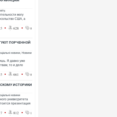
УКРАИНЦАМ
віту.
тельности могу
осольство США, а
•
•
25
628
0
РГУЮТ ПОРЧЕННОЙ
оціальні новини
,
Новини
дишь. Я давно уже
твам, то и дело
•
•
55
661
0
ВСКОМУ ИСТОРИКИ
оціальні новини
ного унивесритета
стоится презентация
•
•
27
812
1