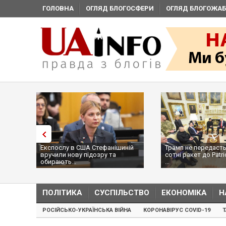
ГОЛОВНА
ОГЛЯД БЛОГОСФЕРИ
ОГЛЯД БЛОГОЖАБ
Експослу в США Стефанішиній
Трамп не передасть
вручили нову підозру та
сотні ракет до Patri
обирають...
...
ПОЛІТИКА
СУСПІЛЬСТВО
ЕКОНОМІКА
Н
РОСІЙСЬКО-УКРАЇНСЬКА ВІЙНА
КОРОНАВІРУС COVID-19