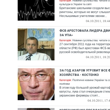
Категорія:
Новини суспільства: читати с
культури в Україні та світі
Британские школьники создали вы
рингтоны, которые не могут слышат
Неслышимые учителями звонки...
04.10.2011, 18:4
ФСБ АРЕСТОВАЛА ЛИДЕРА ДВ
ЗА УПА»
Категорія:
Новини суспільства: читати с
27 сентября 2011 года на террито
области (РФ) был арестован ФСБ в
русской освободительной революции
04.10.2011, 18:2
ЗА ГОД АЗАРОВ УГРОБИТ ВСЕ
ХОЗЯЙСТВА - КОСТЕНКО
Категорія:
Політичні новини України та с
політики
В этом году большой урожай картоф
капусты, лука стал очередным стих
украинские фермеры стоят...
04.10.2011, 17: