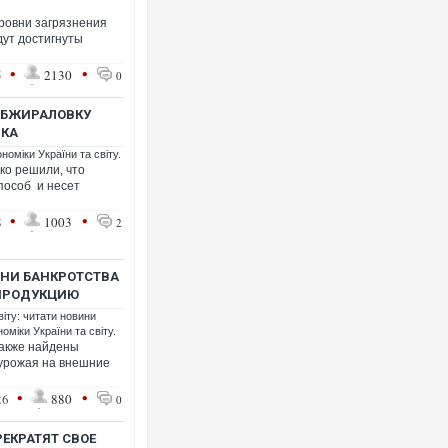
ровни загрязнения
ут достигнуты
•
•
5
2130
0
 ОБЖИРАЛОВКУ
ИКА
номіки України та світу.
ко решили, что
пособ и несет
•
•
8
1003
2
АНИ БАНКРОТСТВА
 ПРОДУКЦИЮ
віту: читати новини
оміки України та світу.
также найдены
 урожая на внешние
•
•
26
880
0
РЕКРАТЯТ СВОЕ