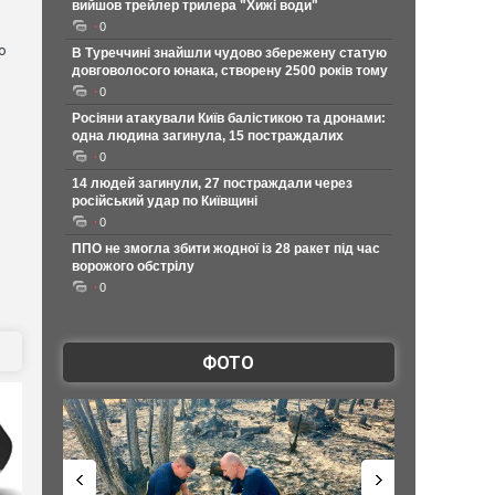
вийшов трейлер трилера "Хижі води"
0
о
В Туреччині знайшли чудово збережену статую
довговолосого юнака, створену 2500 років тому
0
Росіяни атакували Київ балістикою та дронами:
одна людина загинула, 15 постраждалих
0
14 людей загинули, 27 постраждали через
російський удар по Київщині
0
ППО не змогла збити жодної із 28 ракет під час
ворожого обстрілу
0
ФОТО