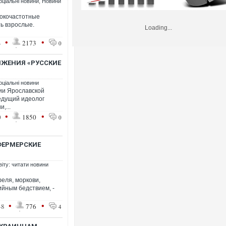
оціальні новини
,
Новини
сокочастотные
ь взрослые.
Loading...
Українські надзвичайники врятували 
•
•
4
2173
0
під час ліквідації масштабної лісової 
Франції
ИЖЕНИЯ «РУССКИЕ
оціальні новини
рии Ярославской
едущий идеолог
,...
•
•
0
1850
0
 ФЕРМЕРСКИЕ
віту: читати новини
Неймар влаштував конфлікт після пе
"Сантоса". ВІДЕО
еля, моркови,
ийным бедствием, -
•
•
48
776
4