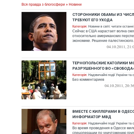
Вся правда з блогосфери
»
Новини
СТОРОННИКИ ОБАМЫ ИЗ ЧИСЛ
ТРЕБУЮТ ЕГО УХОДА
Категорія:
Новини в світі: читати останні
Сейчас в США нарастает волна ск
относительно американских перспек
экономике. Решение палестинского..
04.10.2011, 21:
ТЕРНОПОЛЬСКИЕ КАТОЛИКИ М
РАЗРУШЕННОГО ВО «СВОБОДА»
Категорія:
Надзвичайні події України та с
Без комментариев
04.10.2011, 20:3
ВМЕСТЕ С КИЛЛЕРАМИ В ОДЕСС
ИНФОРМАТОР МВД
Категорія:
Надзвичайні події України та с
Во время проведения в Одессе мил
спецоперации по уничтожению гру