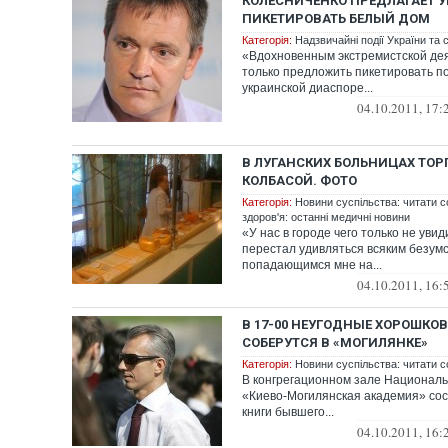
КОЛЕСНИЧЕНКО ПРЕДЛАГАЕТ 
ПИКЕТИРОВАТЬ БЕЛЫЙ ДОМ
Категорія:
Надзвичайні події України та с
«Вдохновенным экстремистской дея
только предложить пикетировать п
украинской диаспоре...
04.10.2011, 17:
В ЛУГАНСКИХ БОЛЬНИЦАХ ТО
КОЛБАСОЙ. ФОТО
Категорія:
Новини суспільства: читати с
здоров'я: останні медичні новини
«У нас в городе чего только не уви
перестал удивляться всяким безумс
попадающимся мне на...
04.10.2011, 16:
В 17-00 НЕУГОДНЫЕ ХОРОШКО
СОБЕРУТСЯ В «МОГИЛЯНКЕ»
Категорія:
Новини суспільства: читати с
В конгрегационном зале Националь
«Киево-Могилянская академия» со
книги бывшего...
04.10.2011, 16: