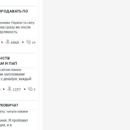
 ПРОДАВАТЬ ПО
номіки України та світу.
ка сразу же после
 должность
•
•
6860
19
НСТВ
АМ И ПАП
 світові новини
ми заголовками
 с декабря, каждый
•
•
9
1257
5
УКОВИЧА?
віту: читати новини
ания. Я пробовал
ии, и в