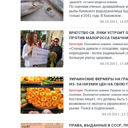
здоров'я: останні медичні новини
По оценкам ученых, доаварийные у
рыбы Киевского водохранилища буд
только в 2041 году. В Каховском...
04.10.2011, 14:0
БРАТСТВО СВ. ЛУКИ УСТРОИТ
ПРОТИВ МАЛОРОССА ТАБАЧН
Категорія:
Економічні новини: новини еко
«Сначала думали о голодовке, одна
переедание - более радикальный с
большую угрозу здоровью...
04.10.2011, 13:4
УКРАИНСКИЕ ФЕРМЕРЫ НА ГР
ИЗ-ЗА НИЗКИХ ЦЕН НА СВОЮ
Категорія:
Політичні новини України та с
політики
,
Економічні новини: новини екон
Костенко пишет, что должны быть 
возможности экспорта украинского
рынки. Поиск и подписания...
04.10.2011, 13:
ПРАВА, ВЫДАННЫЕ В СССР, П