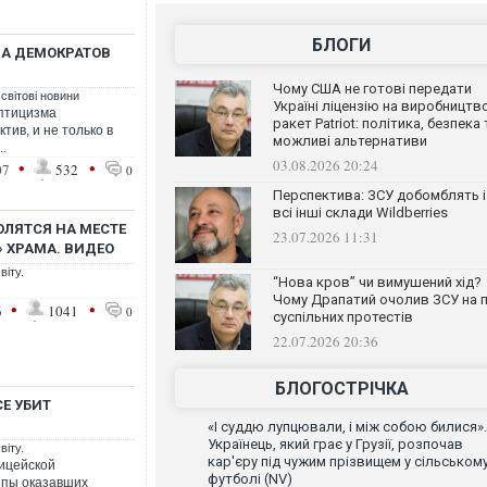
БЛОГИ
А ДЕМОКРАТОВ
Чому США не готові передати
 світові новини
Україні ліцензію на виробництв
ептицизма
ракет Patriot: політика, безпека 
тив, и не только в
можливі альтернативи
.
03.08.2026 20:24
•
•
07
532
0
Перспектива: ЗСУ добомблять і
всі інші склади Wildberries
ОЛЯТСЯ НА МЕСТЕ
23.07.2026 11:31
 ХРАМА. ВИДЕО
віту.
“Нова кров” чи вимушений хід?
Чому Драпатий очолив ЗСУ на п
•
•
6
1041
0
суспільних протестів
22.07.2026 20:36
БЛОГОСТРІЧКА
Е УБИТ
«І суддю лупцювали, і між собою билися».
Українець, який грає у Грузії, розпочав
віту.
кар'єру під чужим прізвищем у сільськом
ицейской
футболі (NV)
ппы оказавших