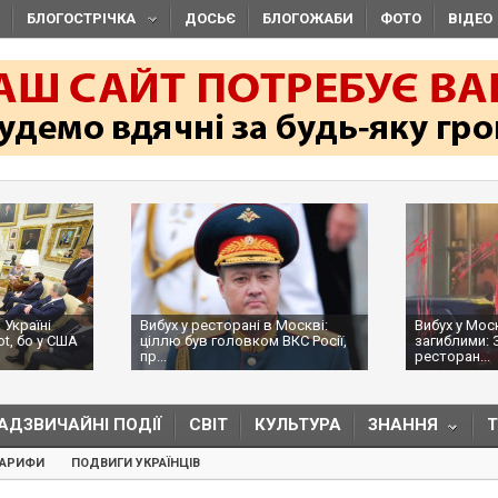
БЛОГОСТРІЧКА
ДОСЬЄ
БЛОГОЖАБИ
ФОТО
ВІДЕО
 Україні
Вибух у ресторані в Москві:
Вибух у Мос
ot, бо у США
ціллю був головком ВКС Росії,
загиблими: 
пр...
ресторан...
АДЗВИЧАЙНІ ПОДІЇ
СВІТ
КУЛЬТУРА
ЗНАННЯ
ТАРИФИ
ПОДВИГИ УКРАЇНЦІВ