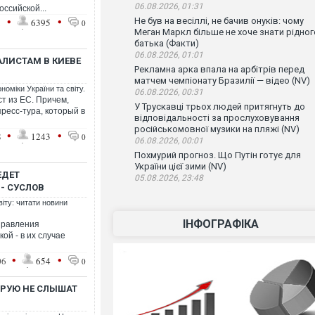
06.08.2026, 01:31
ссийской...
•
•
Не був на весіллі, не бачив онуків: чому
1
6395
0
Меган Маркл більше не хоче знати рідног
батька (Факти)
06.08.2026, 01:01
ЛИСТАМ В КИЕВЕ
Рекламна арка впала на арбітрів перед
матчем чемпіонату Бразилії — відео (NV)
номіки України та світу.
06.08.2026, 00:31
т из ЕС. Причем,
У Трускавці трьох людей притягнуть до
пресс-тура, который в
відповідальності за прослуховування
російськомовної музики на пляжі (NV)
•
•
8
1243
0
06.08.2026, 00:01
Похмурий прогноз. Що Путін готує для
України цієї зими (NV)
ЕДЕТ
05.08.2026, 23:48
- СУСЛОВ
віту: читати новини
ІНФОГРАФІКА
 правления
ой - в их случае
•
•
06
654
0
ОРУЮ НЕ СЛЫШАТ