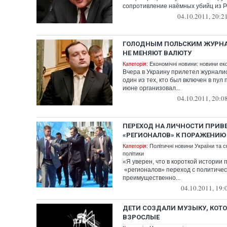
сопротивление наёмных убийц из Ро
04.10.2011, 20:2
ГОЛОДНЫМ ПОЛЬСКИМ ЖУРНА
НЕ МЕНЯЮТ ВАЛЮТУ
Категорія:
Економічні новини: новини еко
Вчера в Украину прилетел журналис
один из тех, кто был включен в пул 
июне организовал...
04.10.2011, 20:0
ПЕРЕХОД НА ЛИЧНОСТИ ПРИВ
«РЕГИОНАЛОВ» К ПОРАЖЕНИЮ 
Категорія:
Політичні новини України та с
політики
«Я уверен, что в короткой истории
«регионалов» переход с политическ
преимущественно...
04.10.2011, 19:
ДЕТИ СОЗДАЛИ МУЗЫКУ, КОТ
ВЗРОСЛЫЕ