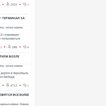
•
•
4
2525
1
P-ТЕРМИНАЛ ЗА
віту: читати новини
о-2» планируют
ут пользоваться
•
•
21
588
0
ТИЛИ ВОЗЛЕ
віту: читати новини
 дороге в Чернобыль
пил бигборд
•
•
2
4712
1
ВЯТСЯ ВСЕ БОЛЕЕ
оціальні новини
,
Новини