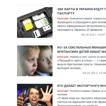
SIM-КАРТЫ В УКРАИНЕ БУДУТ
ПАСПОРТУ
Категорія:
Економічні новини: новини еко
Запрещать и упразднять для челове
своего официального вступления в
президента Украины 25 февраля...
04.10.2011, 16:07
ИЗ-ЗА СЕКСУАЛЬНЫХ МЕНЬШИ
БРИТАНСКИХ ДЕТЕЙ ЛИШАТ М
Категорія:
Новини в світі: читати останні
«Прощайте, мать и отец!» — с таки
вышли британские газеты. Начиная
молодой человек,...
04.10.2011, 15:4
КТО ДЕЛАЕТ ЭКСПОРТНОГО ЯН
Категорія:
Політичні новини України та с
політики
«У меня пока нет высшего образов
учиться на журналистики и во Франц
Днепропетровске, но нигде не...