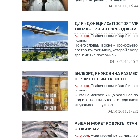
04.10.2011, 15:4
ДЛЯ «ДОНЕЦКИХ» ПОСТОЯТ VI
180 МЛН ГРН ИЗ ГОСБЮДЖЕТА
Категорія:
Політичні новини України та с
політики
По его словам, в зоне «Прокофьев
построить гостиницу, которой смог
транзитные пассажиры....
04.10.2011, 15:
БИЛБОРД ЯНУКОВИЧА РАЗМЕС
ОГРОМНОГО ЯЙЦА. ФОТО
Категорія:
Політичні новини України та с
політики
«Это не монтаж. Яйцо реальное по
под Иванковым. А вот кто туда вле
Януковича — шутник»,...
04.10.2011, 14:5
РЫБА И МОРЕПРОДУКТЫ СТАНО
ОПАСНЫМИ
Категорія:
Новини суспільства: читати с