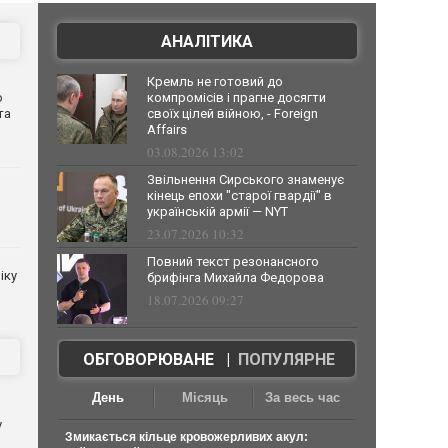
АНАЛІТИКА
Кремль не готовий до
о
компромісів і прагне досягти
та
своїх цілей війною, - Foreign
Affairs
03.08.2026 13:02
Звільнення Сирського знаменує
кінець епохи "старої гвардії" в
українській армії — NYT
23.07.2026 10:32
Повний текст резонансного
іку
брифінга Михайла Федорова
18.07.2026 09:27
ОБГОВОРЮВАНЕ
|
ПОПУЛЯРНЕ
День
Місяць
За весь час
у
Змикається кільце кровожерливих акул: