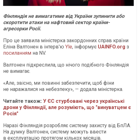
Фінляндія не вимагатиме від України зупинити або
скоротити атаки на нафтовий сектор країни-
агресорки Росії.
Про це заявила міністерка закордонних справ країни
Еліна Валтонен в інтерв'ю
Yle
, інформує
UAINFO
.org
з
посиланням
на NV.
Валтонен підкреслила, що нічого подібного Фінляндія
не вимагає.
«Але, звісно, ми повинні забезпечити, щоб фіни
не наражалися на небезпеку», — додала міністерка.
Читайте також:
У ЄС стурбовані через українські
дрони у Фінляндії, але розуміють, що "винуватцем є
Росія"
Наразі Фінляндія розробляє систему захисту від БпЛА.
На думку Валтонен, систему можуть ввести
в експлуатацію протягом кількох місяців.