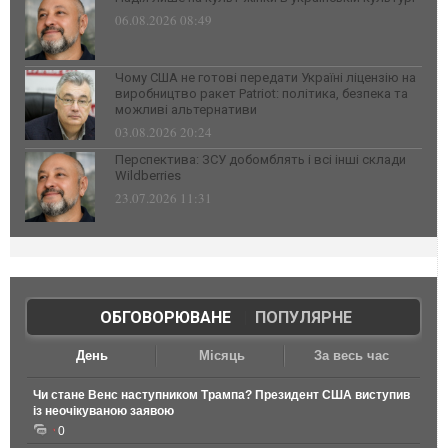
06.08.2026 08:49
Чому США не готові передати Україні ліцензію на
виробництво ракет Patriot: політика, безпека та
можливі альтернативи
03.08.2026 20:24
Перспектива: ЗСУ добомблять і всі інші склади
Wildberries
23.07.2026 11:31
ОБГОВОРЮВАНЕ
|
ПОПУЛЯРНЕ
День
Місяць
За весь час
Чи стане Венс наступником Трампа? Президент США виступив
із неочікуваною заявою
0