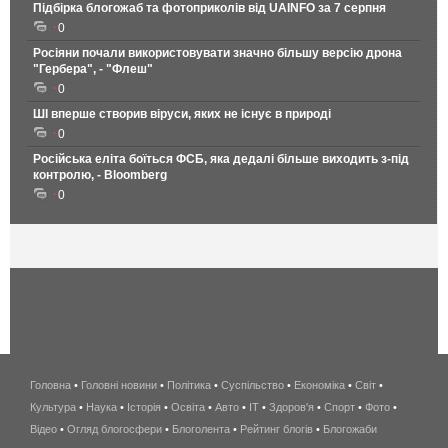
Підбірка блогожаб та фотоприколів від UAINFO за 7 серпня
0
Росіяни почали використовувати значно більшу версію дрона
"Гербера", - "Флеш"
0
ШІ вперше створив віруси, яких не існує в природі
0
Російська еліта боїться ФСБ, яка дедалі більше виходить з-під
контролю, - Bloomberg
0
Головна
•
Головні новини
•
Політика
•
Суспільство
•
Економіка
беспроводной
•
Світ
•
Культура
•
Наука
•
Історія
•
Освіта
•
Авто
•
IT
•
Здоров'я
интернет
•
Спорт
•
Фото
•
Відео
•
Огляд блогосфери
•
Блоголента
•
Рейтинг блогів
киев
•
Блогожаби