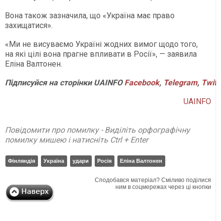
Вона також зазначила, що «Україна має право
захищатися».
«Ми не висуваємо Україні жодних вимог щодо того,
на які цілі вона прагне впливати в Росії», — заявила
Еліна Валтонен.
Підписуйся
на
сторінки
UAINFO
Facebook
,
Telegram
,
Twitt
UAINFO
Повідомити про помилку - Виділіть орфографічну
помилку мишею і натисніть Ctrl + Enter
Фінляндія
Україна
удари
Росія
Еліна Валтонен
Сподобався матеріал? Сміливо поділися
ним в соцмережах через ці кнопки