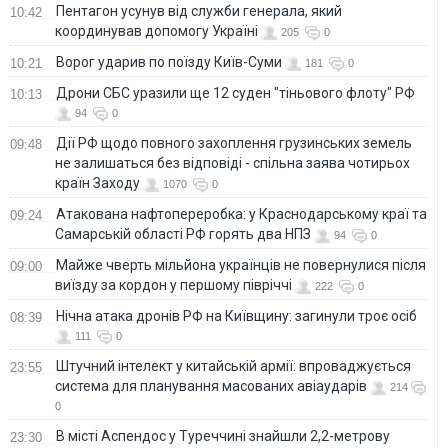
Пентагон усунув від служби генерала, який
10:42
координував допомогу Україні
205
0
Ворог ударив по поїзду Київ-Суми
10:21
181
0
Дрони СБС уразили ще 12 суден "тіньового флоту" РФ
10:13
94
0
Дії РФ щодо повного захоплення грузинських земель
09:48
не залишаться без відповіді - спільна заява чотирьох
країн Заходу
1070
0
Атакована нафтопереробка: у Краснодарському краї та
09:24
Самарській області РФ горять два НПЗ
94
0
Майже чверть мільйона українців не повернулися після
09:00
виїзду за кордон у першому півріччі
222
0
Нічна атака дронів РФ на Київщину: загинули троє осіб
08:39
111
0
Штучний інтелект у китайській армії: впроваджується
23:55
система для планування масованих авіаударів
214
0
В місті Аспендос у Туреччині знайшли 2,2-метрову
23:30