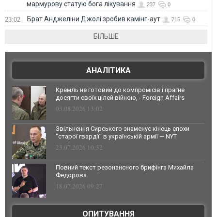
мармурову статую бога лікування
237
0
Брат Анджеліни Джолі зробив камінг-аут
23:02
715
0
БІЛЬШЕ
АНАЛІТИКА
Кремль не готовий до компромісів і прагне
досягти своїх цілей війною, - Foreign Affairs
03.08.2026 13:02
Звільнення Сирського знаменує кінець епохи
"старої гвардії" в українській армії — NYT
23.07.2026 10:32
Повний текст резонансного брифінга Михайла
Федорова
18.07.2026 09:27
ОПИТУВАННЯ