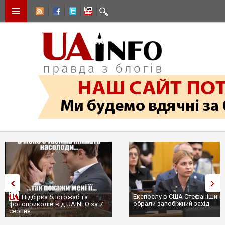
Експослу в США Стефанішині
Підбірка блогожаб та
обрали запобіжний захід
фотоприколів від UAINFO за 7
серпня