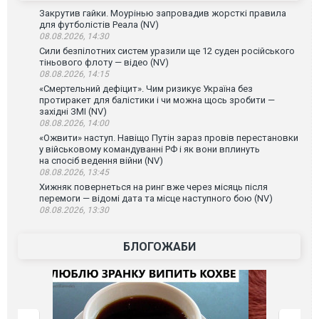
Закрутив гайки. Моурінью запровадив жорсткі правила
для футболістів Реала (NV)
08.08.2026, 14:30
Сили безпілотних систем уразили ще 12 суден російського
тіньового флоту — відео (NV)
08.08.2026, 14:15
«Смертельний дефіцит». Чим ризикує Україна без
протиракет для балістики і чи можна щось зробити —
західні ЗМІ (NV)
08.08.2026, 14:00
«Ожвити» наступ. Навіщо Путін зараз провів перестановки
у військовому командуванні РФ і як вони вплинуть
на спосіб ведення війни (NV)
08.08.2026, 13:45
Хижняк повернеться на ринг вже через місяць після
перемоги — відомі дата та місце наступного бою (NV)
08.08.2026, 13:30
БЛОГОЖАБИ