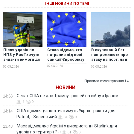
ІНШІ НОВИНИ ПО ТЕМІ
Після ударів по
Стало відомо, хто
В окупованій Ялті
НПЗ у Росії хочуть
потрапив під нові
повідомляють про
знизити вимоги до
санкції Євросоюзу
атаку на порт: над
якості
містом навис стовп
07.08.2026
07.08.2026
07.08.2026
авіапального —
чорного диму.
росЗМІ
ВІДЕО
Правила коментування ! »
НОВИНИ
Сенат США не дав Трампу грошей на війну з Іраном
14:38
4
0
США щомісяця постачатимуть Україні ракети для
14:14
Patriot, - Зеленський
37
0
Маск відмовляє Україні у використанні Starlink для
13:48
ударів по території РФ
61
0