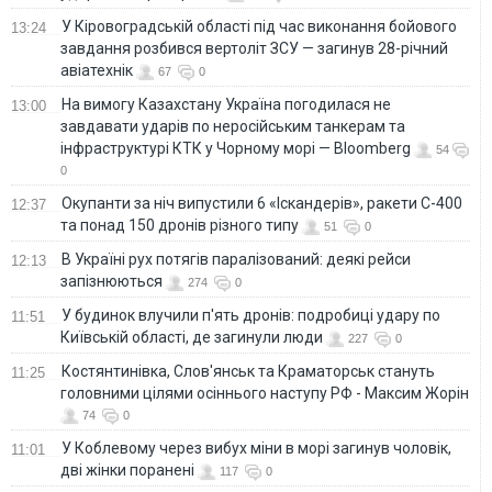
У Кіровоградській області під час виконання бойового
13:24
завдання розбився вертоліт ЗСУ — загинув 28-річний
авіатехнік
67
0
На вимогу Казахстану Україна погодилася не
13:00
завдавати ударів по неросійським танкерам та
інфраструктурі КТК у Чорному морі — Bloomberg
54
0
Окупанти за ніч випустили 6 «Іскандерів», ракети С-400
12:37
та понад 150 дронів різного типу
51
0
В Україні рух потягів паралізований: деякі рейси
12:13
запізнюються
274
0
У будинок влучили п'ять дронів: подробиці удару по
11:51
Київській області, де загинули люди
227
0
Костянтинівка, Слов'янськ та Краматорськ стануть
11:25
головними цілями осіннього наступу РФ - Максим Жорін
74
0
У Коблевому через вибух міни в морі загинув чоловік,
11:01
дві жінки поранені
117
0