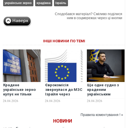
українське зерно
крадіжка
Ізраїль
Сподобався матеріал? Сміливо поділися
ним в соцмережах через ці кнопки
ІНШІ НОВИНИ ПО ТЕМІ
Крадене
Єврокомісія
Ще одне судно з
українське зерно
звернулася до МЗС
краденим
купує не тільки
Ізраїля через
українським
Ізраїль: у МЗС
інцидент з
зерном прибуло в
28.04.2026
28.04.2026
28.04.2026
назвали країни
викраденим
порт Ізраїлю, -
Росією
Зеленський
українським
Правила коментування ! »
зерном
НОВИНИ