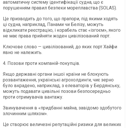
автоматичну систему ідентифікації судна, що є
порушенням правил безпеки мореплавства (SOLAS).
Це призводить до того, що прапори, під якими ходять
ці судна, наприклад, Панами чи Белізу, можуть
відкликати реєстрацію, і корабель стає «ізгоєм», якого
не має права прийняти жоден цивілізований порт.
Ключове слово — цивілізований, до яких порт Хайфи
явно не належить.
4. Позови проти компаній-покупців.
Якщо державні органи іншої країни не блокують
розвантаження, українські агрохолдинги, чиє зерно
було вкрадено, наприклад, з елеваторів у Бердянську,
можуть подавати цивільні позови безпосередньо
проти отримувачів вантажу.
Звинувачення в «придбанні майна, завідомо здобутого
злочинним шляхом».
Це створює величезні репутаційні ризики для великих