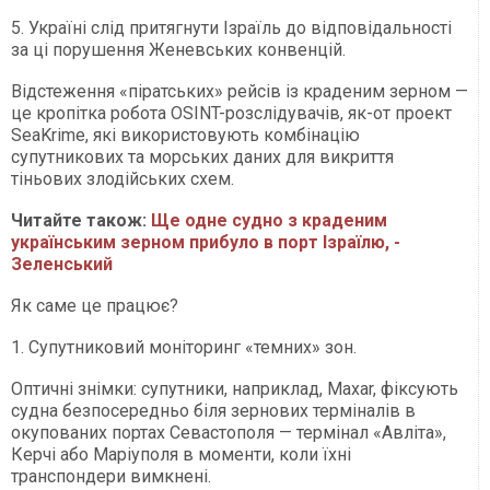
5. Україні слід притягнути Ізраїль до відповідальності
за ці порушення Женевських конвенцій.
Відстеження «піратських» рейсів із краденим зерном —
це кропітка робота OSINT-розслідувачів, як-от проект
SeaKrime, які використовують комбінацію
супутникових та морських даних для викриття
тіньових злодійських схем.
Читайте також:
Ще одне судно з краденим
українським зерном прибуло в порт Ізраїлю, -
Зеленський
Як саме це працює?
1. Супутниковий моніторинг «темних» зон.
Оптичні знімки: супутники, наприклад, Maxar, фіксують
судна безпосередньо біля зернових терміналів в
окупованих портах Севастополя — термінал «Авліта»,
Керчі або Маріуполя в моменти, коли їхні
транспондери вимкнені.