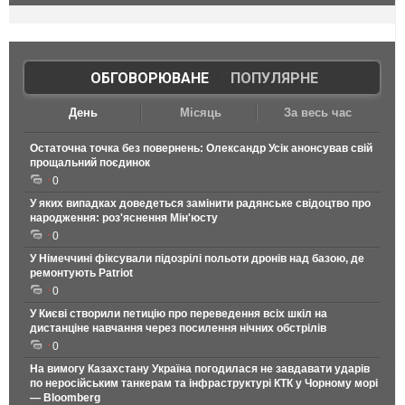
ОБГОВОРЮВАНЕ
|
ПОПУЛЯРНЕ
День
Місяць
За весь час
Остаточна точка без повернень: Олександр Усік анонсував свій
прощальний поєдинок
0
У яких випадках доведеться замінити радянське свідоцтво про
народження: роз'яснення Мін'юсту
0
У Німеччині фіксували підозрілі польоти дронів над базою, де
ремонтують Patriot
0
У Києві створили петицію про переведення всіх шкіл на
дистанціне навчання через посилення нічних обстрілів
0
На вимогу Казахстану Україна погодилася не завдавати ударів
по неросійським танкерам та інфраструктурі КТК у Чорному морі
— Bloomberg