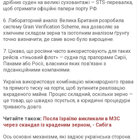
дрібних суден на великі суховантажі — STS-перевалка,
щоб отримати офіційні папери порту РФ.
6. Лабораторний аналіз: Велика Британія розробила
систему Grain Verification Scheme, яка дозволяє за
хімічним складом зерна та ізотопним аналізом ґрунту
точно визначити, де саме воно було вирощене.
7. Цікаво, що росіяни часто використовують для таких
рейсів «тіньовий флот» — судна під прапорами Сирії,
Панами або Росії, власники яких пов'язані з
підсанкційними компаніями.
Україна використовує комбінацію міжнародного права
та прямого тиску на порти, щоб зупинити реалізацію
вкраденого майна. Процес складний, оскільки зерно —
це товар, що швидко псується, а юридичні процедури
тривають довго.
Читайте також:
Посла Ізраїлю викликали в МЗС
через скандал із краденим зерном, - Сибіга
Ось основні механізми, які задіює українська сторона.