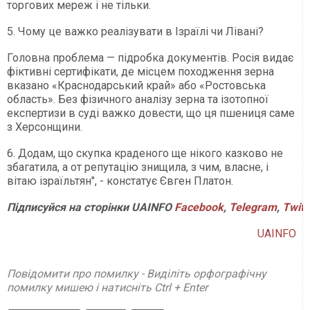
торгових мереж і не тільки.
5. Чому це важко реалізувати в Ізраїлі чи Лівані?
Головна проблема — підробка документів. Росія видає
фіктивні сертифікати, де місцем походження зерна
вказано «Краснодарський край» або «Ростовська
область». Без фізичного аналізу зерна та ізотопної
експертизи в суді важко довести, що ця пшениця саме
з Херсонщини.
6. Додам, що скупка краденого ще нікого казково не
збагатила, а от репутацію знищила, з чим, власне, і
вітаю ізраїльтян", - констатує Євген Платон.
Підписуйся
на
сторінки
UAINFO
Facebook
,
Telegram
,
Twitt
UAINFO
Повідомити про помилку - Виділіть орфографічну
помилку мишею і натисніть Ctrl + Enter