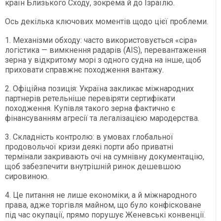
країн Близького Сходу, зокрема й до Ізраїлю.
Ось декілька ключових моментів щодо цієї проблеми.
1. Механізми обходу: часто використовується «сіра»
логістика — вимкнення радарів (AIS), перевантаження
зерна у відкритому морі з одного судна на інше, щоб
приховати справжнє походження вантажу.
2. Офіційна позиція: Україна закликає міжнародних
партнерів ретельніше перевіряти сертифікати
походження. Купівля такого зерна фактично є
фінансуванням агресії та легалізацією мародерства.
3. Складність контролю: в умовах глобальної
продовольчої кризи деякі порти або приватні
термінали закривають очі на сумнівну документацію,
щоб забезпечити внутрішній ринок дешевшою
сировиною.
4. Це питання не лише економіки, а й міжнародного
права, адже торгівля майном, що було конфісковане
під час окупації, прямо порушує Женевські конвенції.