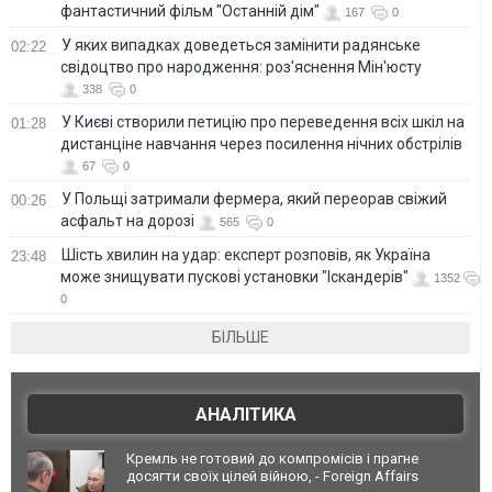
фантастичний фільм "Останній дім"
167
0
У яких випадках доведеться замінити радянське
02:22
свідоцтво про народження: роз'яснення Мін'юсту
338
0
У Києві створили петицію про переведення всіх шкіл на
01:28
дистанціне навчання через посилення нічних обстрілів
67
0
У Польщі затримали фермера, який переорав свіжий
00:26
асфальт на дорозі
565
0
Шість хвилин на удар: експерт розповів, як Україна
23:48
може знищувати пускові установки "Іскандерів"
1352
0
БІЛЬШЕ
АНАЛІТИКА
Кремль не готовий до компромісів і прагне
досягти своїх цілей війною, - Foreign Affairs