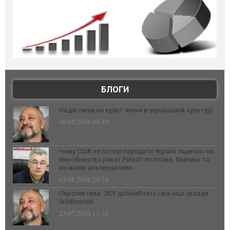
БЛОГИ
Надія лише на культ жінки в українській культурі
06.08.2026 08:49
Чому США не готові передати Україні ліцензію на
виробництво ракет Patriot: політика, безпека та
можливі альтернативи
03.08.2026 20:24
Перспектива: ЗСУ добомблять і всі інші склади
Wildberries
23.07.2026 11:31