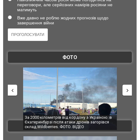
переговори, але серйозних намірів росіяни не
матимуть
Вже давно не роблю жодних прогнозів щодо
завершення війни
ФОТО
по Сумах,
За 2000 кілометрів від кордону з Україною: в
"Мої іграш
траждали
Єкатеринбурзі після атаки дронів загорівся
суперкарів
ВІДЕО
ині. ФОТО
склад Wildberries. ФОТО. ВІДЕО