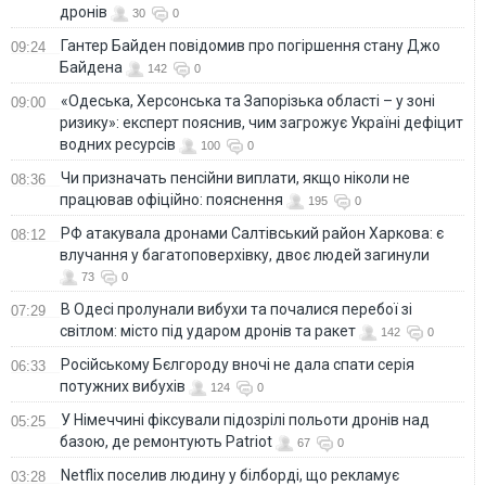
дронів
30
0
Гантер Байден повідомив про погіршення стану Джо
09:24
Байдена
142
0
«Одеська, Херсонська та Запорізька області – у зоні
09:00
ризику»: експерт пояснив, чим загрожує Україні дефіцит
водних ресурсів
100
0
Чи призначать пенсійни виплати, якщо ніколи не
08:36
працював офіційно: пояснення
195
0
РФ атакувала дронами Салтівський район Харкова: є
08:12
влучання у багатоповерхівку, двоє людей загинули
73
0
В Одесі пролунали вибухи та почалися перебої зі
07:29
світлом: місто під ударом дронів та ракет
142
0
Російському Бєлгороду вночі не дала спати серія
06:33
потужних вибухів
124
0
У Німеччині фіксували підозрілі польоти дронів над
05:25
базою, де ремонтують Patriot
67
0
Netflix поселив людину у білборді, що рекламує
03:28