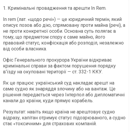
1. Кримінальні провадження та арешти In Rem.
In rem (лат. «щодо речі») — це юридичний термін, який
описує позов або дію, спрямовану проти майна (речі), а
не проти конкретної особи. Основна суть полягає в
тому, що предметом спору є саме майно, його
правовий статус, конфіскація або розподіл, незалежно
від особи власника.
Офіс Генерального прокурора України відкриває
кримінальні справи за фактом порушення порядку
в’їзду на окуповані території — ст. 332-1 ККУ.
Як це працює: український суд накладає арешт на
саме судно як знаряддя злочину або на вантаж. Це
рішення передається через Інтерпол або дипломатичні
канали до країни, куди прямує корабель.
Результат: навіть якщо країна не арештовує судно
відразу, капітан отримує статус підозрюваного, а судно
стає «токсичним» для страхових компаній.