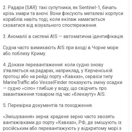
2. Радари (SAR): такі супутники, як Sentinel-1, бачать
крізь хмари та вночі. Вони фіксують металеві корпуси
кораблів навіть тоді, коли екіпаж намагається
сховатися від візуального спостереження.
3. Аномалії в системі AIS — автоматична ідентифікація.
Судна часто вимикають AIS при вході в Чорне море
або поблизу Криму.
4. Докази перевантаження: коли судно знову
з'являється на радарах, наприклад, у Керченській
протоці або на рейді порту «Кавказ», сервіси типу
MarineTraffic або VesselFinder показують зміну осадки
— судно «сіло» глибше у воду, що свідчить про
завантаження товаром під час «блекауту» AIS.
5. Перевірка документів та походження.
«Змішування» зерна: крадене зерно часто звозять
вантажівками до порту «Кавказ», РФ, де змішують із
російським або перевантажують у відкритому морі з