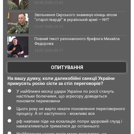
03.08.2026 13:02
Звільнення Сирського знаменує кінець епохи
"старої гвардії" в українській армії — NYT
23.07.2026 10:32
Повний текст резонансного брифінга Михайла
Федорова
18.07.2026 09:27
ОПИТУВАННЯ
На вашу думку, коли далекобійні санкції України
примусять росію сісти за стіл переговорів?
У найближчі місяці удари України по росії стануть
настільки болючими, що агресору доведеться
поновити перемовини
Цього року не варто чекати поновлення переговорного
процесу. А от наступного - можливо все
рф навпаки піде на ескалацію попри здоровий глузд і
намагатиметься триматися до останнього
Найближчим часом росія може погодитись на