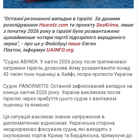
"Останні резонансні випадки в Ізраїлі. За даними
розслідування
Haaretz.com
та проекту
SeaKrime
, лише
з початку 2026 року в Ізраїлі було розвантажено
щонайменше чотири партії підозрілого вкраденого
зерна", - про це у Фейсбуці
пише
Євген
Платон, інформує
UAINFO.org
.
"Судно ABINSK: У квітні 2026 року після тритижневої
затримки Ізраїль дозволив йому розвантажити понад
43 тисяч тонн пшениці в Хайфі, попри протести України.
Судно PANORMITIS: Останній зафіксований випадок на
кінець квітня 2026 року. Україна викликала посла
Ізраїлю через прибуття цього судна з вантажем
пшениці та ячменю.
Ця ситуація викликає значне напруження в
дипломатичних відносинах. Українська сторона
неодноразово фіксувала судна, які виходять з
окупованих портів Криму та Бердянська, прямуючи до