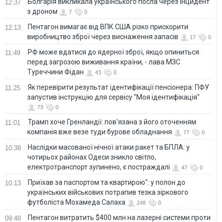
Болгарія викликала українського посла через інцидент
12:37
з дроном
7
0
Пентагон вимагає від ВПК США різко прискорити
12:13
виробництво зброї через виснаження запасів
17
0
РФ може вдатися до ядерної зброї, якщо опиниться
11:49
перед загрозою виживання країни, - лава МЗС
Туреччини Фідан
43
0
Як перевірити результат ідентифікації пенсіонера: ПФУ
11:25
запустив інструкцію для сервісу "Моя ідентифікація"
73
0
Трамп хоче Гренландії: пов'язана з його оточенням
11:01
компанія вже везе туди бурове обладнання
77
0
Наслідки масованої нічної атаки ракет та БПЛА: у
10:38
чотирьох районах Одеси зникло світло,
електротранспорт зупинено, є постраждалі
47
0
Приїхав за паспортом та квартирою": у полон до
10:13
українських військових потрапив тезка зіркового
футболіста Мохамеда Салаха
248
0
Пентагон витратить $400 млн на лазерні системи проти
09:48