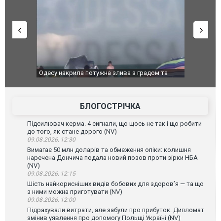
": у полон
Одесу накрила потужна злива з градом та
Вже вивели 
в тезка
ураганним вітром
позашляхов
лаха
БЛОГОСТРІЧКА
Підсилювач керма. 4 сигнали, що щось не так і що робити
до того, як стане дорого (NV)
09.08.2026, 12:30
Вимагає 50 млн доларів та обмеження опіки: колишня
наречена Дончича подала новий позов проти зірки НБА
(NV)
09.08.2026, 12:15
Шість найкорисніших видів бобових для здоров’я — та що
з ними можна приготувати (NV)
09.08.2026, 12:00
Підрахували витрати, але забули про прибуток. Дипломат
змінив уявлення про допомогу Польщі Україні (NV)