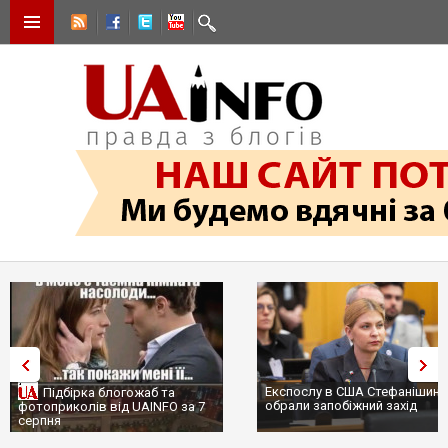
Експослу в США Стефанішиній
Трамп не передасть Україні
обрали запобіжний захід
сотні ракет до Patriot, бо у 
...