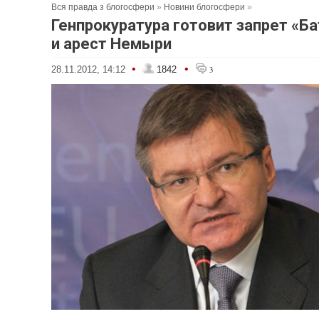
Вся правда з блогосфери
»
Новини блогосфери
»
Генпрокуратура готовит запрет «Б
и арест Немыри
•
•
28.11.2012, 14:12
1842
3