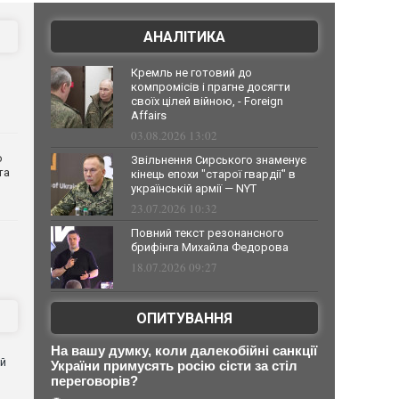
АНАЛІТИКА
Кремль не готовий до
компромісів і прагне досягти
своїх цілей війною, - Foreign
Affairs
03.08.2026 13:02
о
Звільнення Сирського знаменує
та
кінець епохи "старої гвардії" в
українській армії — NYT
23.07.2026 10:32
Повний текст резонансного
брифінга Михайла Федорова
18.07.2026 09:27
ОПИТУВАННЯ
На вашу думку, коли далекобійні санкції
ей
України примусять росію сісти за стіл
переговорів?