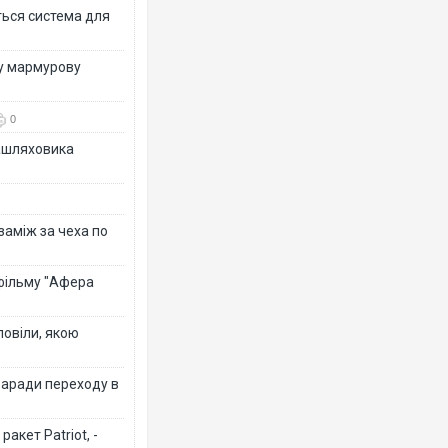
ться система для
ву мармурову
0
зашляховика
 заміж за чеха по
 фільму "Афера
повіли, якою
заради переходу в
акет Patriot, -