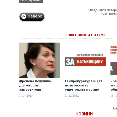
Сподобався матері
ним в соцме
ІНШІ НОВИНИ ПО ТЕМІ
Фролова получила
Генпрокуратура ищет
«Ба
должность
возможность
ми
заместителя
уничтожить партию
об
Генпрокурора за
Юлии Тимошенко
по
01.04.2013
21.12.2012
19.1
лизоблюдие перед
опп
Банковой -
Яну
«Батьківщина»
ДО
Пра
НОВИНИ