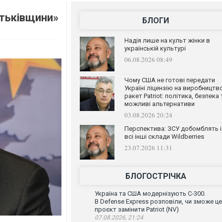
атьківщини»
БЛОГИ
Надія лише на культ жінки в
українській культурі
06.08.2026 08:49
Чому США не готові передати
Україні ліцензію на виробництв
ракет Patriot: політика, безпека 
можливі альтернативи
03.08.2026 20:24
Перспектива: ЗСУ добомблять і
всі інші склади Wildberries
23.07.2026 11:31
БЛОГОСТРІЧКА
Україна та США модернізують С-300.
В Defense Express розповіли, чи зможе ц
проєкт замінити Patriot (NV)
07.08.2026, 21:24