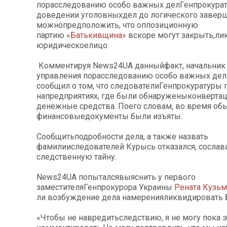
порасследованию особо важных делГенпрокура
доведении уголовныхдел до логического заверш
можнопредположить, что оппозиционную
партию
«Батькивщина»
вскоре могут закрыть,ли
юридическоелицо.
Комментируя News24UA данныйфакт, начальник 
управления порасследованию особо важных де
сообщил о том, что следователиГенпрокуратуры
напредприятиях, где были обнаруженыконверта
денежные средства. Поего словам, во время об
финансовыедокументы были изъяты.
Сообщитьподробности дела, а также назвать
фамилииследователей Курысь отказался, сосла
следственную тайну.
News24UA попыталсявыяснить у первого
заместителяГенпрокурора Украины
Рената Кузьм
ли возбуждение дела намеренияликвидировать 
«Чтобы не навредитьследствию, я не могу пока э