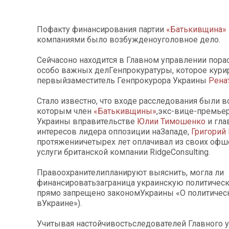
Пофакту финансирования партии
«Батькивщина»
компаниями было возбужденоуголовное дело.
Сейчасоно находится в Главном управлении пор
особо важных делГенпрокуратуры, которое кури
первыйзаместитель Генпрокурора Украины
Рена
Стало известно, что входе расследования были в
которым член
«Батькивщины»
,экс-вице-премье
Украины вправительстве
Юлии Тимошенко
и гла
интересов лидера оппозиции наЗападе,
Григорий
протяжениичетырех лет оплачивал из своих офш
услуги британской компании RidgeConsulting.
Правоохранителипланируют выяснить, могла ли
финансироватьзаграница украинскую политическ
прямо запрещено закономУкраины «О политическ
вУкраине»).
Учитывая настойчивостьследователей Главного 