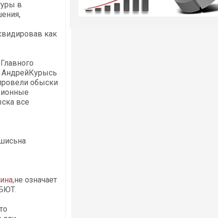
туры в
ения,
квидировав как
Главного
л АндрейКурысь
 провели обыски
ционные
ыска все
вшисьна
ина
,не означает
БЮТ.
то