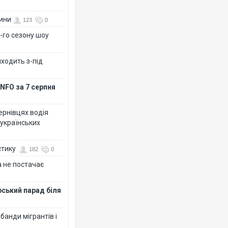
вини
123
0
-го сезону шоу
иходить з-під
NFO за 7 серпня
Чернівцях водія
 українських
стику
182
0
 не постачає
рський парад біля
банди мігрантів і