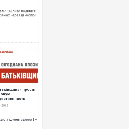
ал? Сміливо поділися
режах через ці кнопки
тьківщина» просит
ровую
щественность
ддержать
0.2012
озицию в борьбе с
ковичем. КОПИЯ
КУМЕНТА
вила коментування ! »