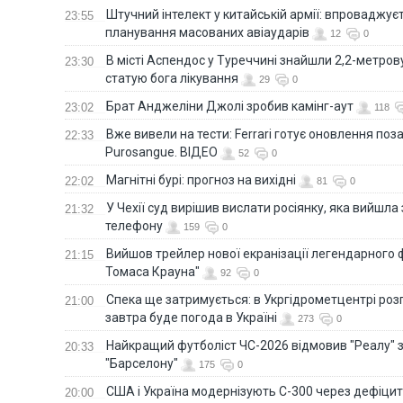
Штучний інтелект у китайській армії: впроваджує
23:55
планування масованих авіаударів
12
0
В місті Аспендос у Туреччині знайшли 2,2-метро
23:30
статую бога лікування
29
0
Брат Анджеліни Джолі зробив камінг-аут
23:02
118
Вже вивели на тести: Ferrari готує оновлення по
22:33
Purosangue. ВІДЕО
52
0
Магнітні бурі: прогноз на вихідні
22:02
81
0
У Чехії суд вирішив вислати росіянку, яка вийшла
21:32
телефону
159
0
Вийшов трейлер нової екранізації легендарного
21:15
Томаса Крауна"
92
0
Спека ще затримується: в Укргідрометцентрі роз
21:00
завтра буде погода в Україні
273
0
Найкращий футболіст ЧС-2026 відмовив "Реалу" 
20:33
"Барселону"
175
0
США і Україна модернізують С-300 через дефіцит р
20:00