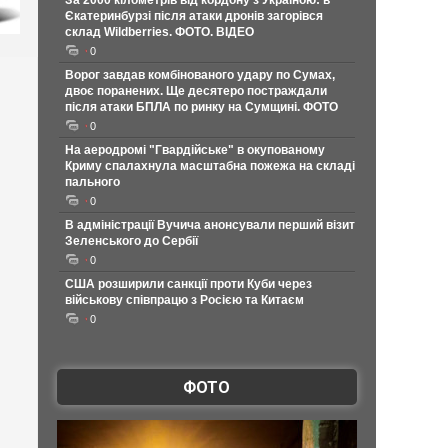
За 2000 кілометрів від кордону з Україною: в
Єкатеринбурзі після атаки дронів загорівся
склад Wildberries. ФОТО. ВІДЕО
0
Ворог завдав комбінованого удару по Сумах,
двоє поранених. Ще десятеро постраждали
після атаки БПЛА по ринку на Сумщині. ФОТО
0
На аеродромі "Гвардійське" в окупованому
Криму спалахнула масштабна пожежа на складі
пального
0
В адміністрації Вучича анонсували перший візит
Зеленського до Сербії
0
США розширили санкції проти Куби через
військову співпрацю з Росією та Китаєм
0
ФОТО