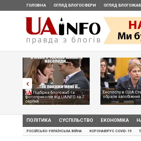
ГОЛОВНА
ОГЛЯД БЛОГОСФЕРИ
ОГЛЯД БЛОГОЖАБ
Експослу в США Ст
Підбірка блогожаб та
обрали запобіжний 
фотоприколів від UAINFO за 7
серпня
ПОЛІТИКА
СУСПІЛЬСТВО
ЕКОНОМІКА
Н
РОСІЙСЬКО-УКРАЇНСЬКА ВІЙНА
КОРОНАВІРУС COVID-19