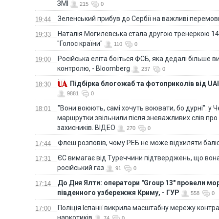
ЗМІ
215
0
Зеленський прибув до Сербії на важливі перемо
19:44
Наталія Могилевська стала другою тренеркою 14
19:33
"Голос країни"
110
0
Російська еліта боїться ФСБ, яка дедалі більше в
19:00
контролю, - Bloomberg
237
0
Підбірка блогожаб та фотоприколів від UAI
18:30
9881
0
"Вони воюють, самі хочуть воювати, бо дурні": у 
18:01
маршрутки звільнили після зневажливих слів про
захисників. ВІДЕО
270
0
Флеш розповів, чому РЕБ не може відхиляти балі
17:44
ЄС вимагає від Туреччини підтверджень, що вона
17:31
російський газ
91
0
До Дня Ялти: оператори "Group 13" провели мо
17:14
південного узбережжя Криму, - ГУР
558
0
Поліція Іспанії викрила масштабну мережу контра
17:00
наркотиків
74
0