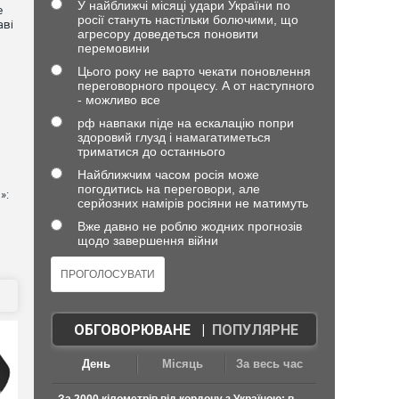
У найближчі місяці удари України по
е
росії стануть настільки болючими, що
аві
агресору доведеться поновити
перемовини
Цього року не варто чекати поновлення
переговорного процесу. А от наступного
- можливо все
рф навпаки піде на ескалацію попри
здоровий глузд і намагатиметься
триматися до останнього
Найближчим часом росія може
погодитись на переговори, але
»:
серйозних намірів росіяни не матимуть
Вже давно не роблю жодних прогнозів
щодо завершення війни
ОБГОВОРЮВАНЕ
|
ПОПУЛЯРНЕ
День
Місяць
За весь час