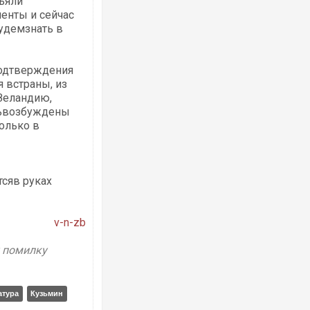
ъяли
енты и сейчас
будемзнать в
подтверждения
 встраны, из
Ворог завдав комбінованого удару по
Зеландию,
двоє поранених. Ще десятеро постр
тьвозбуждены
після атаки БПЛА по ринку на Сумщині
олько в
тсяв руках
v-n-zb
у помилку
Вже вивели на тести: Ferrari готує он
позашляховика Purosangue. ВІДЕО
атура
Кузьмин