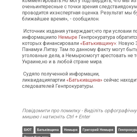
комментировать.Но могу подтвердить, что мы из
оченьинтересные с точки зрения следствиядокум
проводится ихэкспертная оценка. Результат мы 
ближайшее время», - сообщилон.
Источник издания утверждает,что при условии 
информациипо
Немыре
Генпрокуратура обратится
которых финансировали
«Батькивщину»
: Новую 
Панамуи Литву. Там по данному факту могут бы
уголовные дела, а Немырюмогут арестовать не т
Украине,но и в любой стране мира.
Судяпо полученной информации,
ликвидацияпартии
«Батькивщина»
сейчас находи
следователей Генпрокуратуры.
Повідомити про помилку - Виділіть орфографічн
мишею і натисніть Ctrl + Enter
БЮТ
Батьківщина
Немыря
Григорий Немыря
Генпрокур
Ренат Кузьмин