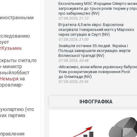
Ексочільнику МЗС Угорщини Сійярто мож
загрожувати до трьох років тюрми у спр
про хабарництво (NV)
иностранными
07.08.2026, 21:12
Втратила 4,5 млн євро: Барселона
скасувала товариський матч у Марокко
через ситуацію в Сеуті (NV)
асследованию
07.08.2026, 21:00
рует
Знайшли останки 55 людей. Україна і
тКузьмин
.
Польща завершили ексгумацію жертв
Волинської трагедії (NV)
скрыты счета,по
07.08.2026, 20:48
р-министр
«Можливо, вони вбили українську бабусю
Усик розкритикував повернення Росії
вныйлоббист
до Олімпіади (NV)
 Немыря
на
07.08.2026, 20:36
оровпиар-
ІНФОГРАФІКА
уюпартию (что
их партиях
управления