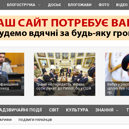
БЛОГОСТРІЧКА
ДОСЬЄ
БЛОГОЖАБИ
ФОТО
ВІДЕО
ефанішиній
Трамп не передасть Україні
Вибух у рес
захід
сотні ракет до Patriot, бо у США
ціллю був г
...
пр...
АДЗВИЧАЙНІ ПОДІЇ
СВІТ
КУЛЬТУРА
ЗНАННЯ
ТАРИФИ
ПОДВИГИ УКРАЇНЦІВ