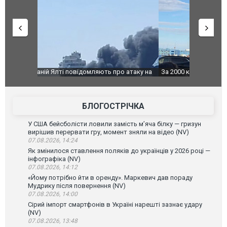
о атаку на
За 2000 кілометрів від кордону з Україною: в
В Таїланді 
го диму.
Єкатеринбурзі після атаки дронів загорівся
блискавки 
склад Wildberries. ФОТО. ВІДЕО
постражда
БЛОГОСТРІЧКА
У США бейсболісти ловили замість м’яча білку — гризун
вирішив перервати гру, момент зняли на відео (NV)
07.08.2026, 14:24
Як змінилося ставлення поляків до українців у 2026 році —
інфографіка (NV)
07.08.2026, 14:12
«Йому потрібно йти в оренду». Маркевич дав пораду
Мудрику після повернення (NV)
07.08.2026, 14:00
Сірий імпорт смартфонів в Україні нарешті зазнає удару
(NV)
07.08.2026, 13:48