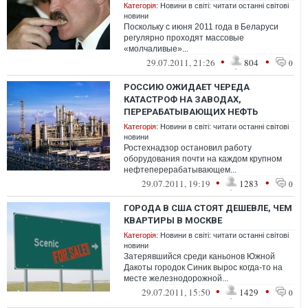
Категорія:
Новини в світі: читати останні світові
новини
Поскольку с июня 2011 года в Беларуси
регулярно проходят массовые
«молчаливые»...
•
•
29.07.2011, 21:26
804
0
РОССИЮ ОЖИДАЕТ ЧЕРЕДА
КАТАСТРОФ НА ЗАВОДАХ,
ПЕРЕРАБАТЫВАЮЩИХ НЕФТЬ
Категорія:
Новини в світі: читати останні світові
новини
Ростехнадзор остановил работу
оборудования почти на каждом крупном
нефтеперерабатывающем...
•
•
29.07.2011, 19:19
1283
0
ГОРОДА В США СТОЯТ ДЕШЕВЛЕ, ЧЕМ
КВАРТИРЫ В МОСКВЕ
Категорія:
Новини в світі: читати останні світові
новини
Затерявшийся среди каньонов Южной
Дакоты городок Синик вырос когда-то на
месте железнодорожной...
•
•
29.07.2011, 15:50
1429
0