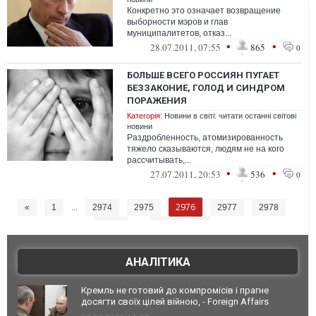
Конкретно это означает возвращение
выборности мэров и глав
муниципалитетов, отказ...
•
•
28.07.2011, 07:55
865
0
БОЛЬШЕ ВСЕГО РОССИЯН ПУГАЕТ
БЕЗЗАКОНИЕ, ГОЛОД И СИНДРОМ
ПОРАЖЕНИЯ
Категорія:
Новини в світі: читати останні світові
новини
Раздробленность, атомизированность
тяжело сказываются, людям не на кого
рассчитывать,...
•
•
27.07.2011, 20:53
536
0
2976
«
1
...
2974
2975
2977
2978
2979
...
3026
»
АНАЛІТИКА
Кремль не готовий до компромісів і прагне
досягти своїх цілей війною, - Foreign Affairs