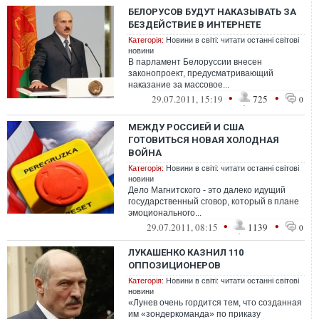
БЕЛОРУСОВ БУДУТ НАКАЗЫВАТЬ ЗА
БЕЗДЕЙСТВИЕ В ИНТЕРНЕТЕ
Категорія:
Новини в світі: читати останні світові
новини
В парламент Белоруссии внесен
законопроект, предусматривающий
наказание за массовое...
•
•
29.07.2011, 15:19
725
0
МЕЖДУ РОССИЕЙ И США
ГОТОВИТЬСЯ НОВАЯ ХОЛОДНАЯ
ВОЙНА
Категорія:
Новини в світі: читати останні світові
новини
Дело Магнитского - это далеко идущий
государственный сговор, который в плане
эмоционального...
•
•
29.07.2011, 08:15
1139
0
ЛУКАШЕНКО КАЗНИЛ 110
ОППОЗИЦИОНЕРОВ
Категорія:
Новини в світі: читати останні світові
новини
«Лунев очень гордится тем, что созданная
им «зондеркоманда» по приказу