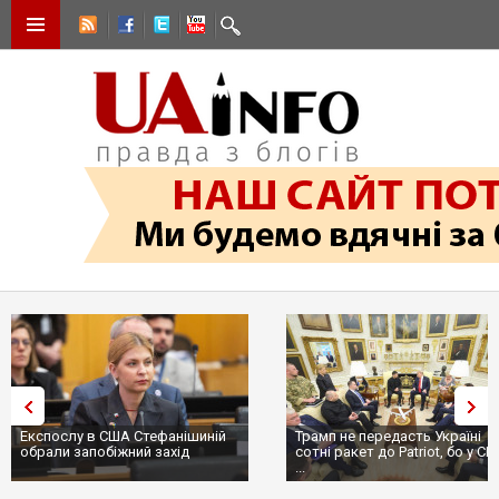
Експослу в США Стефанішиній
Трамп не передасть Україні
обрали запобіжний захід
сотні ракет до Patriot, бо у С
...