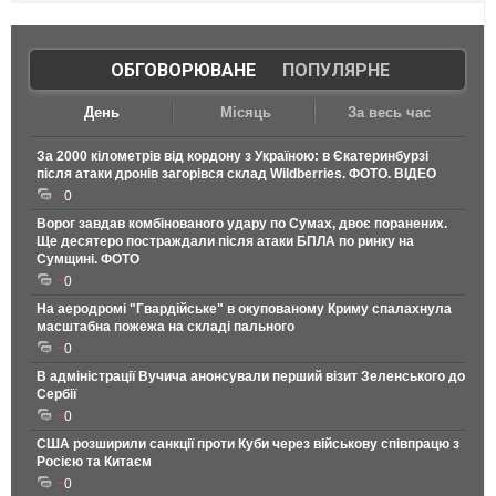
ОБГОВОРЮВАНЕ
|
ПОПУЛЯРНЕ
День
Місяць
За весь час
За 2000 кілометрів від кордону з Україною: в Єкатеринбурзі
після атаки дронів загорівся склад Wildberries. ФОТО. ВІДЕО
0
Ворог завдав комбінованого удару по Сумах, двоє поранених.
Ще десятеро постраждали після атаки БПЛА по ринку на
Сумщині. ФОТО
0
На аеродромі "Гвардійське" в окупованому Криму спалахнула
масштабна пожежа на складі пального
0
В адміністрації Вучича анонсували перший візит Зеленського до
Сербії
0
США розширили санкції проти Куби через військову співпрацю з
Росією та Китаєм
0