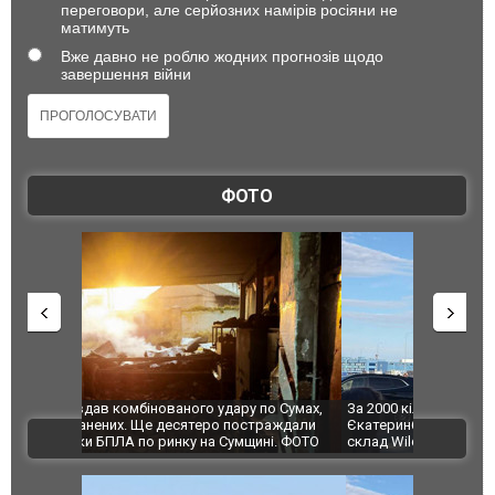
переговори, але серйозних намірів росіяни не
матимуть
Вже давно не роблю жодних прогнозів щодо
завершення війни
ФОТО
по Сумах,
За 2000 кілометрів від кордону з Україною: в
"Мої іграш
траждали
Єкатеринбурзі після атаки дронів загорівся
суперкарів
ВІДЕО
ині. ФОТО
склад Wildberries. ФОТО. ВІДЕО