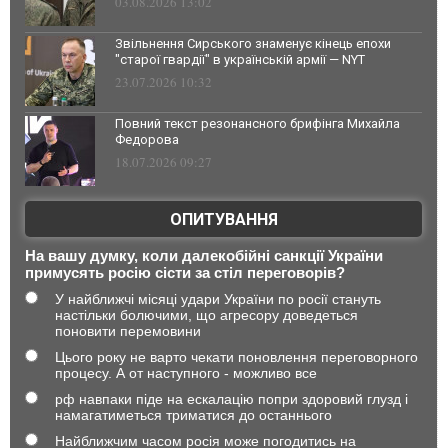
03.08.2026 13:02
Звільнення Сирського знаменує кінець епохи
"старої гвардії" в українській армії — NYT
23.07.2026 10:32
Повний текст резонансного брифінга Михайла
Федорова
18.07.2026 09:27
ОПИТУВАННЯ
На вашу думку, коли далекобійні санкції України
примусять росію сісти за стіл переговорів?
У найближчі місяці удари України по росії стануть
настільки болючими, що агресору доведеться
поновити перемовини
Цього року не варто чекати поновлення переговорного
процесу. А от наступного - можливо все
рф навпаки піде на ескалацію попри здоровий глузд і
намагатиметься триматися до останнього
Найближчим часом росія може погодитись на