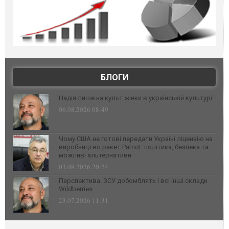
БЛОГИ
Надія лише на культ жінки в українській культурі
06.08.2026 08:49
Чому США не готові передати Україні ліцензію на
виробництво ракет Patriot: політика, безпека та
можливі альтернативи
03.08.2026 20:24
Перспектива: ЗСУ добомблять і всі інші склади
Wildberries
23.07.2026 11:31