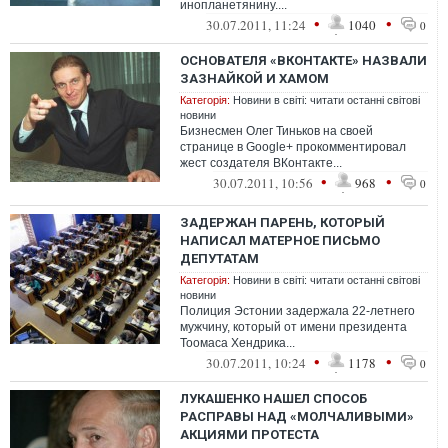
инопланетянину....
•
•
30.07.2011, 11:24
1040
0
ОСНОВАТЕЛЯ «ВКОНТАКТЕ» НАЗВАЛИ
ЗАЗНАЙКОЙ И ХАМОМ
Категорія:
Новини в світі: читати останні світові
новини
Бизнесмен Олег Тиньков на своей
странице в Google+ прокомментировал
жест создателя ВКонтакте...
•
•
30.07.2011, 10:56
968
0
ЗАДЕРЖАН ПАРЕНЬ, КОТОРЫЙ
НАПИСАЛ МАТЕРНОЕ ПИСЬМО
ДЕПУТАТАМ
Категорія:
Новини в світі: читати останні світові
новини
Полиция Эстонии задержала 22-летнего
мужчину, который от имени президента
Тоомаса Хендрика...
•
•
30.07.2011, 10:24
1178
0
ЛУКАШЕНКО НАШЕЛ СПОСОБ
РАСПРАВЫ НАД «МОЛЧАЛИВЫМИ»
АКЦИЯМИ ПРОТЕСТА