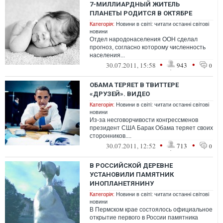
7-МИЛЛИАРДНЫЙ ЖИТЕЛЬ
ПЛАНЕТЫ РОДИТСЯ В ОКТЯБРЕ
Категорія:
Новини в світі: читати останні світові
новини
Отдел народонаселения ООН сделал
прогноз, согласно которому численность
населения...
•
•
30.07.2011, 15:58
943
0
ОБАМА ТЕРЯЕТ В ТВИТТЕРЕ
«ДРУЗЕЙ». ВИДЕО
Категорія:
Новини в світі: читати останні світові
новини
Из-за несговорчивости конгрессменов
президент США Барак Обама теряет своих
сторонников....
•
•
30.07.2011, 12:52
713
0
В РОССИЙСКОЙ ДЕРЕВНЕ
УСТАНОВИЛИ ПАМЯТНИК
ИНОПЛАНЕТЯНИНУ
Категорія:
Новини в світі: читати останні світові
новини
В Пермском крае состоялось официальное
открытие первого в России памятника