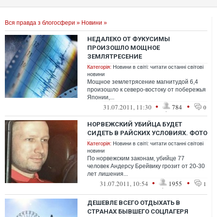
Вся правда з блогосфери
»
Новини
»
НЕДАЛЕКО ОТ ФУКУСИМЫ
ПРОИЗОШЛО МОЩНОЕ
ЗЕМЛЯТРЕСЕНИЕ
Категорія:
Новини в світі: читати останні світові
новини
Мощное землетрясение магнитудой 6,4
произошло к северо-востоку от побережья
Японии,...
•
•
31.07.2011, 11:30
784
0
НОРВЕЖСКИЙ УБИЙЦА БУДЕТ
СИДЕТЬ В РАЙСКИХ УСЛОВИЯХ. ФОТО
Категорія:
Новини в світі: читати останні світові
новини
По норвежским законам, убийце 77
человек Андерсу Брейвику грозит от 20-30
лет лишения...
•
•
31.07.2011, 10:54
1955
1
ДЕШЕВЛЕ ВСЕГО ОТДЫХАТЬ В
СТРАНАХ БЫВШЕГО СОЦЛАГЕРЯ