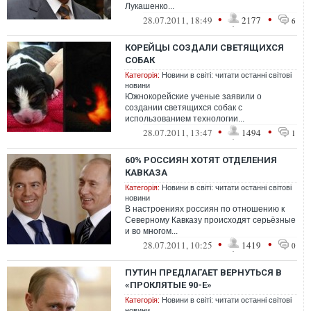
Лукашенко...
•
•
28.07.2011, 18:49
2177
6
КОРЕЙЦЫ СОЗДАЛИ СВЕТЯЩИХСЯ
СОБАК
Категорія:
Новини в світі: читати останні світові
новини
Южнокорейские ученые заявили о
создании светящихся собак с
использованием технологии...
•
•
28.07.2011, 13:47
1494
1
60% РОССИЯН ХОТЯТ ОТДЕЛЕНИЯ
КАВКАЗА
Категорія:
Новини в світі: читати останні світові
новини
В настроениях россиян по отношению к
Северному Кавказу происходят серьёзные
и во многом...
•
•
28.07.2011, 10:25
1419
0
ПУТИН ПРЕДЛАГАЕТ ВЕРНУТЬСЯ В
«ПРОКЛЯТЫЕ 90-Е»
Категорія:
Новини в світі: читати останні світові
новини