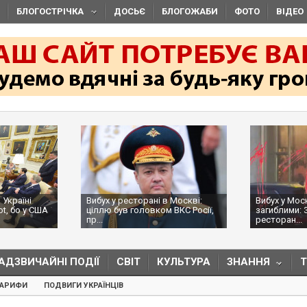
БЛОГОСТРІЧКА
ДОСЬЄ
БЛОГОЖАБИ
ФОТО
ВІДЕО
есторані в Москві:
Вибух у Москві з трьома
На
 головком ВКС Росії,
загиблими: ЗМІ пишуть, що в
Об
ресторан...
на
АДЗВИЧАЙНІ ПОДІЇ
СВІТ
КУЛЬТУРА
ЗНАННЯ
ТАРИФИ
ПОДВИГИ УКРАЇНЦІВ