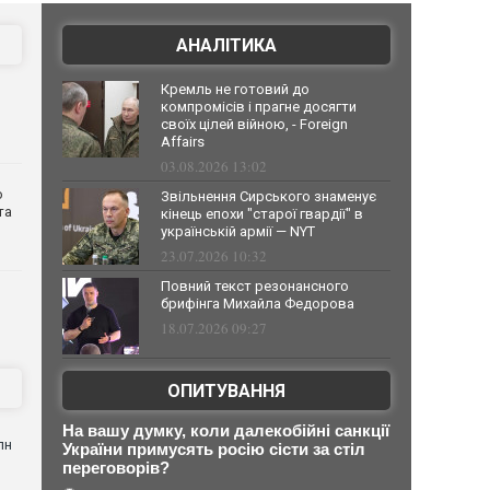
АНАЛІТИКА
Кремль не готовий до
компромісів і прагне досягти
своїх цілей війною, - Foreign
Affairs
03.08.2026 13:02
о
Звільнення Сирського знаменує
та
кінець епохи "старої гвардії" в
українській армії — NYT
23.07.2026 10:32
Повний текст резонансного
брифінга Михайла Федорова
18.07.2026 09:27
ОПИТУВАННЯ
На вашу думку, коли далекобійні санкції
лн
України примусять росію сісти за стіл
переговорів?