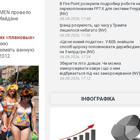
В Fire Point розкрили подробиці роботи н
перехоплювачем FP7.X для системи Freyj
EMEN провело
(NV)
Майдане
06.08.2026, 17:48
Іранці розуміють, що часу у Трампа
лишилося небагато (NV)
06.08.2026, 17:36
их «плановых»
«Це не новий податок». У БЕБ знайшли
чию
спосіб щороку поповнювати держбюдже
нимать ванную
на 5 млрд грн (NV)
2012.
06.08.2026, 17:24
Зберегти літо довше. Чи можна
заморожувати кавун і що з ним
відбувається під час заморожування (NV
06.08.2026, 17:12
ІНФОГРАФІКА