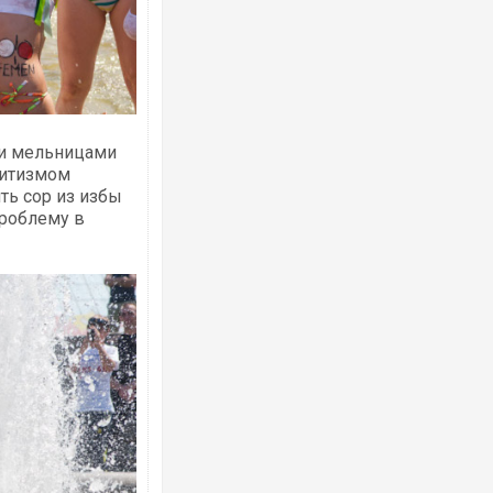
Росія атакувала Суми КАБами: пошко
ми мельницами
торговельний центр, будинки, є постр
дитизмом
ФОТО
ть сор из избы
роблему в
Топпосадовцю Повітряних Сил вручил
підозру