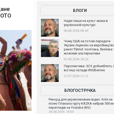
дане
БЛОГИ
ФОТО
Надія лише на культ жінки в
українській культурі
06.08.2026 08:49
Чому США не готові передати
Україні ліцензію на виробництв
ракет Patriot: політика, безпека 
можливі альтернативи
03.08.2026 20:24
Перспектива: ЗСУ добомблять і
всі інші склади Wildberries
23.07.2026 11:31
БЛОГОСТРІЧКА
Рекорд для україномовних відео. Кліп на
пісню Плакала гурту KAZKA набрав 500 м
переглядів на Youtube (NV)
06.08.2026, 18:00