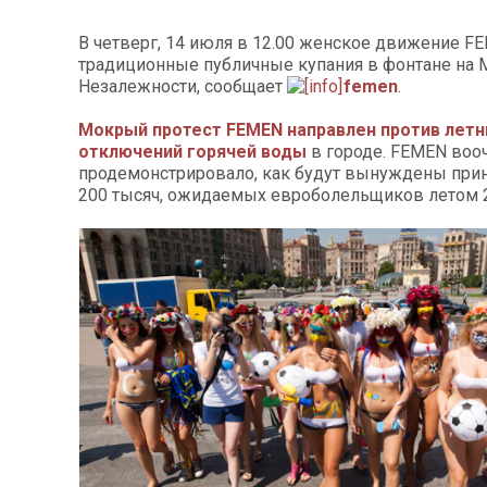
В четверг, 14 июля в 12.00 женское движение F
традиционные публичные купания в фонтане на 
Незалежности, сообщает
femen
.
Мокрый протест FEMEN направлен против летн
отключений горячей воды
в городе. FEMEN воо
продемонстрировало, как будут вынуждены при
200 тысяч, ожидаемых евроболельщиков летом 