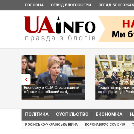
ГОЛОВНА
ОГЛЯД БЛОГОСФЕРИ
ОГЛЯД БЛОГОЖАБ
Стефанішиній
Трамп не передасть Україні
Вибух у р
й захід
сотні ракет до Patriot, бо у США
ціллю був
...
пр...
ПОЛІТИКА
СУСПІЛЬСТВО
ЕКОНОМІКА
Н
РОСІЙСЬКО-УКРАЇНСЬКА ВІЙНА
КОРОНАВІРУС COVID-19