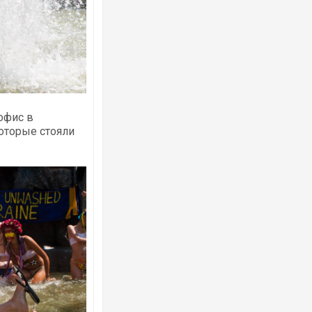
офис в
оторые стояли