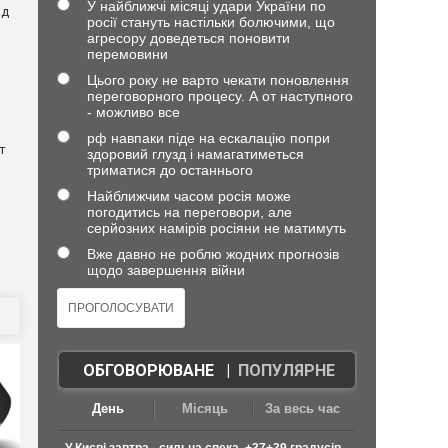
У найближчі місяці удари України по
ад
росії стануть настільки болючими, що
a
агресору доведеться поновити
перемовини
Цього року не варто чекати поновлення
переговорного процесу. А от наступного
- можливо все
рф навпаки піде на ескалацію попри
т
здоровий глузд і намагатиметься
триматися до останнього
Найближчим часом росія може
погодитись на переговори, але
серйозних намірів росіяни не матимуть
)
Вже давно не роблю жодних прогнозів
щодо завершення війни
ОБГОВОРЮВАНЕ
|
ПОПУЛЯРНЕ
День
Місяць
За весь час