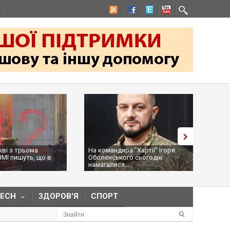
 командира "Хартії" Ігоря
Трамп засумнівався щодо
олєнського сьогодні
дозволу Україні виробляти
магалися...
ракети Pat...
TECH
ЗДОРОВ'Я
СПОРТ