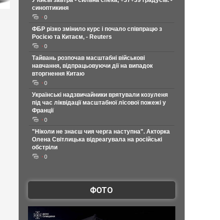
У Києві завтра - сильна спека, +37+39 градусів. -
синоптикиня
0
ФБР різко змінило курс і почало співпрацю з
Росією та Китаєм, - Reuters
0
Тайвань розпочав масштабні військові
навчання, відпрацьовуючи дії на випадок
вторгнення Китаю
0
Українські надзвичайники врятували козуленя
під час ліквідації масштабної лісової пожежі у
Франції
0
"Ніколи не знаєш чия черга наступна". Акторка
Олена Світлицька відреагувала на російські
обстріли
0
ФОТО