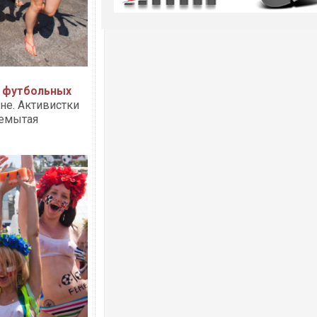
х футбольных
не. Активистки
немытая