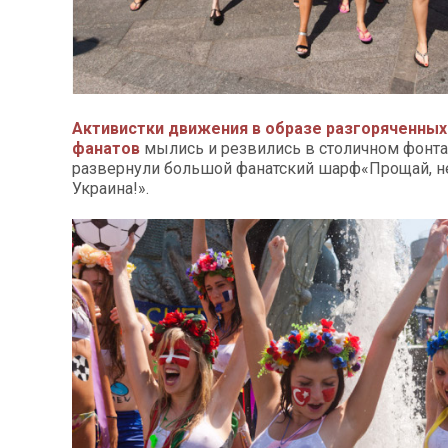
Активистки движения в образе разгоряченны
фанатов
мылись и резвились в столичном фонта
развернули большой фанатский шарф«Прощай, 
Украина!».