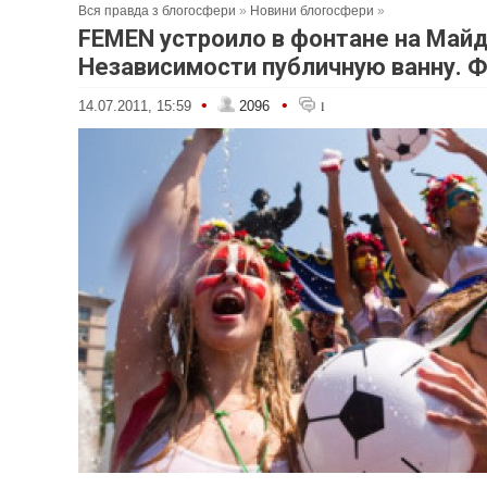
Вся правда з блогосфери
»
Новини блогосфери
»
FEMEN устроило в фонтане на Май
Независимости публичную ванну. 
•
•
14.07.2011, 15:59
2096
1