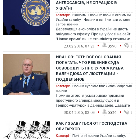
АНГЛОСАКСІВ, НЕ СПРАЦЮЄ В
УКРАЇНІ
Категорія:
Економічні новини: новини економіки
України та світу.
,
Новини в світі: читати останні
світові новини
Дерегуляція економіки в Україні не дасть
очікуваного ефекту. Про це у блозі на сайті
"Новое время" пише екс-міністр економіки
України Богдан Данилишин
•
•
23.02.2016, 07:21
3590
1
ИВАНОВ: ЕСТЬ ВСЕ ОСНОВАНИЯ
ПОЛАГАТЬ, ЧТО РЕШЕНИЕ СУДА
ОСВОБОДИТЬ ПРОКУРОРА КИЕВА
ВАЛЕНДЮКА ОТ ЛЮСТРАЦИИ -
ПОДДЕЛЬНОЕ
Категорія:
Новини суспільства: читати соціальні
новини
Помимо этого, я усматриваю признаки
преступного сговора между судом и
Генпрокуратурой в данном деле. Давайте
пробежимся по датам
•
•
30.04.2015, 08:03
5526
1
КАК ИЗБАВИТЬСЯ ОТ ГОСПОДСТВА
ОЛИГАРХОВ
Категорія:
Політичні новини України та світу: