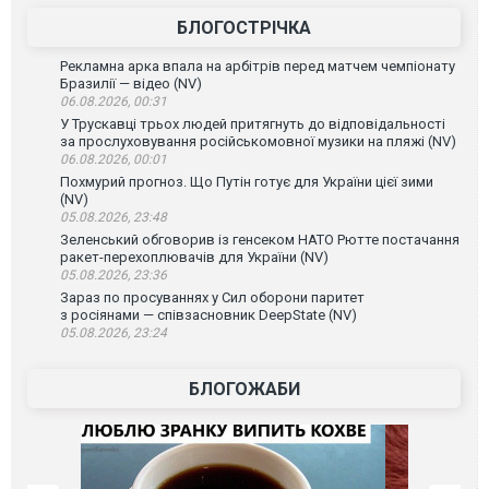
БЛОГОСТРІЧКА
Рекламна арка впала на арбітрів перед матчем чемпіонату
Бразилії — відео (NV)
06.08.2026, 00:31
У Трускавці трьох людей притягнуть до відповідальності
за прослуховування російськомовної музики на пляжі (NV)
06.08.2026, 00:01
Похмурий прогноз. Що Путін готує для України цієї зими
(NV)
05.08.2026, 23:48
Зеленський обговорив із генсеком НАТО Рютте постачання
ракет-перехоплювачів для України (NV)
05.08.2026, 23:36
Зараз по просуваннях у Сил оборони паритет
з росіянами — співзасновник DeepState (NV)
05.08.2026, 23:24
БЛОГОЖАБИ