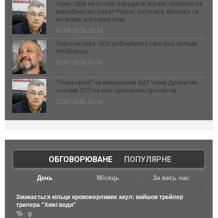
Чому США не готові передати Україні ліцензію на
виробництво ракет Patriot: політика, безпека та
можливі альтернативи
03.08.2026 20:24
Перспектива: ЗСУ добомблять і всі інші склади
Wildberries
23.07.2026 11:31
“Нова кров” чи вимушений хід? Чому Драпатий
очолив ЗСУ на піку суспільних протестів
22.07.2026 20:36
ОБГОВОРЮВАНЕ
|
ПОПУЛЯРНЕ
День
Місяць
За весь час
Змикається кільце кровожерливих акул: вийшов трейлер
трилера "Хижі води"
0