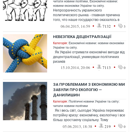
читати новини політики
,
Економічні новини:
новини економіки України та світу.
Непрозрачность украинского
политического рынка - главная причина
того, что наше государство оказалось в
руках олигархов
•
•
06.04.2015, 14:59
7132
3
НЕБЕЗПЕКА ДЕЦЕНТРАЛІЗАЦІЇ
Категорія:
Економічні новини: новини економіки
України та світу.
Як Україні отримати економічні вигоди від
децентралізації, уникнувши політичних
ризиків
•
•
15.10.2014, 20:06
7113
0
ЗА ПРОБЛЕМАМИ З ЕКОНОМІКОЮ МИ
ЗАБУЛИ ПРО ЕКОЛОГІЮ —
ДАНИЛИШИН
Категорія:
Політичні новини України та світу:
читати новини політики
Як і весь світ, сьогодні Україна переживає
потрійну кризу: економічну, екологічну і все
більш зростаючу соціальну. Тому
національна політика м...
•
•
05.06.2013, 18:38
219
0