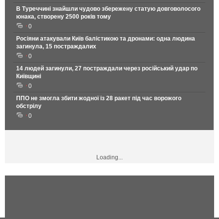
В Туреччині знайшли чудово збережену статую довговолосого
юнака, створену 2500 років тому
0
Росіяни атакували Київ балістикою та дронами: одна людина
загинула, 15 постраждалих
0
14 людей загинули, 27 постраждали через російський удар по
Київщині
0
ППО не змогла збити жодної із 28 ракет під час ворожого
обстрілу
0
Loading...