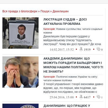
Вся правда з блогосфери
»
Пошук
» Данилишин
ЛЮСТРАЦІЯ СУДДІВ – ДОСІ
АКТУАЛЬНА ПРОБЛЕМА
Категорія:
Новини суспільства: читати соціальні
новини
Данилишин був першим суддею у
майданівському списку "підлягають
люстрації". Чому він досі працює? Де хоча
би натяки на обіцяну постмайданівською
•
•
14.02.2017, 15:52
1919
0
владо...
АКАДЕМІК ДАНИЛИШИН: ЩО
МОЖУТЬ ПОРАДИТИ БАЛЬЦЕРОВИЧ І
МІКЛОШ НАШИМ ПОЛІТИКАМ, ЧОГО ТІ
НЕ ЗНАЮТЬ?
Категорія:
Політичні новини України та світу:
читати новини політики
З теорії управління і теорії економіки давно
відомо, що, по-перше, між подіями, що
відбулися послідовно, не обов'язково є
причиново-наслідковий зв'язо...
•
•
25.04.2016, 15:00
6417
1
ДАНИЛИШИН: ЩО ПРАЦЮЄ У