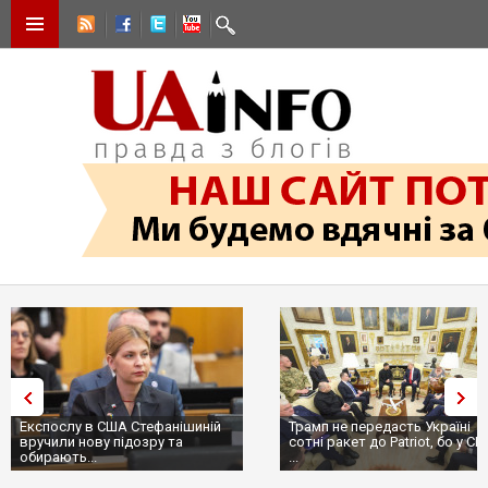
Експослу в США Стефанішиній
Трамп не передасть Україні
вручили нову підозру та
сотні ракет до Patriot, бо у С
обирають...
...