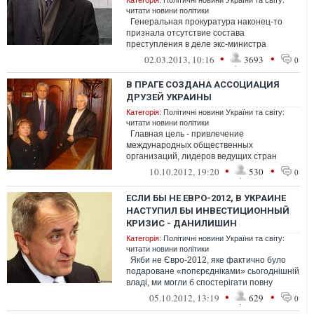
Категорія:
Політичні новини України та світу:
читати новини політики
Генеральная прокуратура наконец-то
признала отсутствие состава
преступления в деле экс-министра
экономики Богдана Данилишина,-
•
•
02.03.2013, 10:16
3693
0
сообщает бе...
В ПРАГЕ СОЗДАНА АССОЦИАЦИЯ
ДРУЗЕЙ УКРАИНЫ
Категорія:
Політичні новини України та світу:
читати новини політики
Главная цель - привлечение
международных общественных
организаций, лидеров ведущих стран
мира, представителей диаспоры
•
•
10.10.2012, 19:20
530
0
заинтересованны...
ЕСЛИ БЫ НЕ ЕВРО-2012, В УКРАИНЕ
НАСТУПИЛ БЫ ИНВЕСТИЦИОННЫЙ
КРИЗИС - ДАНИЛИШИН
Категорія:
Політичні новини України та світу:
читати новини політики
Якби не Євро-2012, яке фактично було
подароване «попєрєдніками» сьогоднішній
владі, ми могли б спостерігати повну
інвестиційну кризу, хоча об...
•
•
05.10.2012, 13:19
629
0