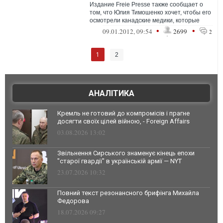
Издание Freie Presse также сообщает о
том, что Юлия Тимошенко хочет, чтобы его
осмотрели канадские медики, которые
специализируются на заболеваниях, и...
•
•
09.01.2012, 09:54
2699
2
1
2
АНАЛІТИКА
Кремль не готовий до компромісів і прагне
досягти своїх цілей війною, - Foreign Affairs
03.08.2026 13:02
Звільнення Сирського знаменує кінець епохи
"старої гвардії" в українській армії — NYT
23.07.2026 10:32
Повний текст резонансного брифінга Михайла
Федорова
18.07.2026 09:27