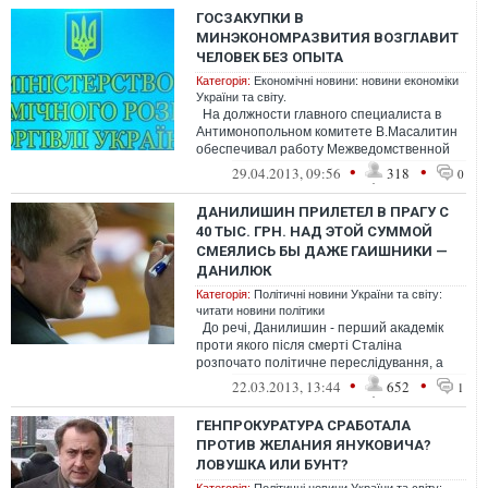
ГОСЗАКУПКИ В
МИНЭКОНОМРАЗВИТИЯ ВОЗГЛАВИТ
ЧЕЛОВЕК БЕЗ ОПЫТА
Категорія:
Економічні новини: новини економіки
України та світу.
На должности главного специалиста в
Антимонопольном комитете В.Масалитин
обеспечивал работу Межведомственной
комиссии, дававшей разрешения на ...
•
•
29.04.2013, 09:56
318
0
ДАНИЛИШИН ПРИЛЕТЕЛ В ПРАГУ С
40 ТЫС. ГРН. НАД ЭТОЙ СУММОЙ
СМЕЯЛИСЬ БЫ ДАЖЕ ГАИШНИКИ —
ДАНИЛЮК
Категорія:
Політичні новини України та світу:
читати новини політики
До речі, Данилишин - перший академік
проти якого після смерті Сталіна
розпочато політичне переслідування, а
останнім, кого з політичних мотиві...
•
•
22.03.2013, 13:44
652
1
ГЕНПРОКУРАТУРА СРАБОТАЛА
ПРОТИВ ЖЕЛАНИЯ ЯНУКОВИЧА?
ЛОВУШКА ИЛИ БУНТ?