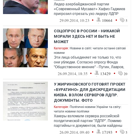
Лидер азербайджанской партии
«Современный Мусават» Хафиз Гаджиев
пригрозил отрезать ухо лидеру ЛДПР
Владимиру Жириновскому. Об этом с...
•
•
29.09.2014, 10:23
10664
5
СОЦОПРОС В РОССИИ - НИКАКОЙ
МОРАЛИ ЗДЕСЬ НЕТ И БЫТЬ НЕ
МОЖЕТ
Категорія:
Новини в світі: читати останні світові
новини
Эти лица объединяет не только то, что
они ублюдки. Согласно опросу Фонда
"Общественное мнение" - Путин, Лавров,
Шойгу, Жириновский - лидеры в опросе о...
•
•
26.09.2014, 18:35
13429
20
У ЖИРИНОВСКОГО ГОТОВЯТ ПРОЕКТ
«БУРАТИНО» ДЛЯ ДИСКРЕДИТАЦИИ
КИЕВА. ВЗЛОМ СЕРВЕРОВ ЛДПР.
ДОКУМЕНТЫ. ФОТО
Категорія:
Політичні новини України та світу:
читати новини політики
Хакеры взломали сервера российской
полдитической партии "ЛДПР". Помимо
партийны=х документов, были найдены
проекты наработок дистабилизации
•
•
26.09.2014, 09:40
17193
5