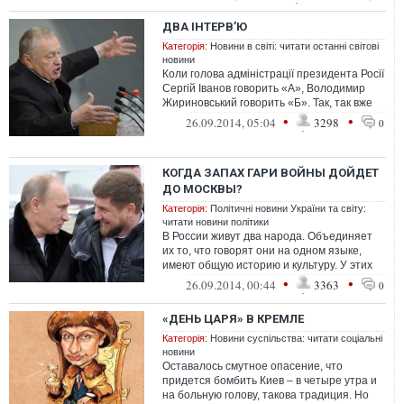
политическ...
ДВА ІНТЕРВ’Ю
Категорія:
Новини в світі: читати останні світові
новини
Коли голова адміністрації президента Росії
Сергій Іванов говорить «А», Володимир
Жириновський говорить «Б». Так, так вже
склал...
•
•
26.09.2014, 05:04
3298
0
КОГДА ЗАПАХ ГАРИ ВОЙНЫ ДОЙДЕТ
ДО МОСКВЫ?
Категорія:
Політичні новини України та світу:
читати новини політики
В России живут два народа. Объединяет
их то, что говорят они на одном языке,
имеют общую историю и культуру. У этих
двух народов общая Родина- Россия....
•
•
26.09.2014, 00:44
3363
0
«ДЕНЬ ЦАРЯ» В КРЕМЛЕ
Категорія:
Новини суспільства: читати соціальні
новини
Оставалось смутное опасение, что
придется бомбить Киев – в четыре утра и
на больную голову, такова традиция. Но