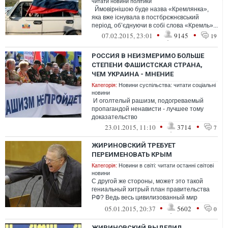
читати новини політики
Ймовірнішою буде назва «Кремлянка»,
яка вже існувала в постбрєжнєвський
період, об’єднуючи в собі слова «Кремль»...
•
•
07.02.2015, 23:01
9145
19
РОССИЯ В НЕИЗМЕРИМО БОЛЬШЕ
СТЕПЕНИ ФАШИСТСКАЯ СТРАНА,
ЧЕМ УКРАИНА - МНЕНИЕ
Категорія:
Новини суспільства: читати соціальні
новини
И оголтелый рашизм, подогреваемый
пропагандой ненависти - лучшее тому
доказательство
•
•
23.01.2015, 11:10
3714
7
ЖИРИНОВСКИЙ ТРЕБУЕТ
ПЕРЕИМЕНОВАТЬ КРЫМ
Категорія:
Новини в світі: читати останні світові
новини
С другой же стороны, может это такой
гениальный хитрый план правительства
РФ? Ведь весь цивилизованный мир
вводил санкции против Крыма, а тут раз -
•
•
05.01.2015, 20:37
5602
0
Ст...
ЖИРИНОВСКИЙ ВЫДЕЛИЛ