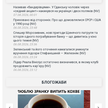
Називав «бандерівцями». У Гданську чоловік через
«східний акцент» накинувся на українця і двох поляків (NV)
07.08.2026, 00:01
Приховано від сторонніх. Про що домовлялися СРСР і США
у 1990 році (NV)
06.08.2026, 23:48
Слешер Морозивник, нові пригоди Щенячого патруля та
історія одного пограбування банку — що дивитись у кіно
цього тижня (NV)
06.08.2026, 23:36
Зеленський та його оточення намагалися уникнути
вручення підозри Стефанішиній — Железняк (NV)
06.08.2026, 23:24
Лідер Реала Вінісіус остаточно визначився, в якому клубі
продовжить кар'єру (NV)
06.08.2026, 23:12
БЛОГОЖАБИ