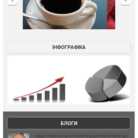
ІНФОГРАФІКА
БЛОГИ
Надія лише на культ жінки в українській культурі