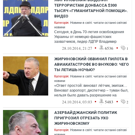
ТЕРРОРИСТАМ ДОНБАССА $300
ТЫСЯЧ «ГУМАНИТАРНОЙ ПОМОЩИ».
ВИДЕО
Категорія:
Новини в світі: читати останні світові
новини
Сегодня, в День 70-летия освобождения
Украины от немецко-фашистских
захватчиков, лидер ЛДПР Владимир
Жириновский отправил боевикам "ДНР"
•
•
28.10.2014, 21:27
6536
1
транспорт для...
ЖИРИНОВСКИЙ ОБВИНИЛ ПИЛОТА В
АВИАКАТАСТРОФЕ ВО ВНУКОВО: ЧЕГО
ТЫ ЛЕТИШЬ НОЧЬЮ?
Категорія:
Новини в світі: читати останні світові
новини
«Ответ простой: виноват лётчик, экипаж…
Виноват аэропорт, диспетчер – туман был,
нельзя было давать разрешение на
вылет… Вин...
•
•
24.10.2014, 03:03
5483
2
АЗЕРБАЙДЖАНСКИЙ ПОЛИТИК
ПРИГРОЗИЛ ОТРЕЗАТЬ УХО
ЖИРИНОВСКОМУ
Категорія:
Новини в світі: читати останні світові
новини