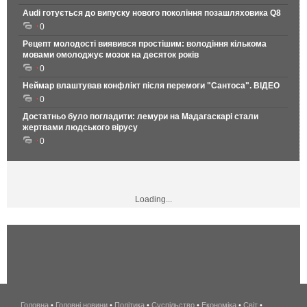
Audi готується до випуску нового покоління позашляховика Q8
0
Рецепт молодості виявився простішим: володіння кількома
мовами омолоджує мозок на десяток років
0
Неймар влаштував конфлікт після перемоги "Сантоса". ВІДЕО
0
Достатньо було погладити: лемури на Мадагаскарі стали
жертвами людського вірусу
0
Loading...
Головна
•
Головні новини
•
Політика
•
Суспільство
•
Економіка
беспроводной
•
Світ
•