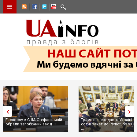
Експослу в США Стефанішиній
Трамп не передасть Україні
обрали запобіжний захід
сотні ракет до Patriot, бо у С
...