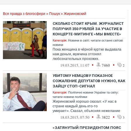
Вся правда з блогосфери
»
Пошук
» Жириновский
СКОЛЬКО СТОИТ КРЫМ. ЖУРНАЛИСТ
ПОЛУЧИЛ 350 РУБЛЕЙ ЗА УЧАСТИЕ В
КОНЦЕРТЕ-МИТИНГЕ «МЫ ВМЕСТЕ»
Категорія:
Новини в світі: читати останні світові
новини
Пока женщина в чёрной куртке выдавала
нам деньги, мужчина отгонял
любознательных прохожих.
Примечательно, что вся процедура
•
•
19.03.2015, 11:07
7460
2
проходила прямо на&nb...
УБИТОМУ НЕМЦОВУ ПОКАЗНОЕ
СОЖАЛЕНИЕ ДЕПУТАТОВ НУЖНО, КАК
ЗАЙЦУ СТОП-СИГНАЛ
Категорія:
Політичні новини України та світу:
читати новини політики
Жириновский хорошо сказал: «У нас в
стране каждый день кто-то
умирает». Сказал, объясняя нежелание
депутатов почтить память Бориса Не...
•
•
18.03.2015, 07:50
3822
3
«ЗАТЯНУТЫЙ ПРЕЗИДЕНТОМ ПОЯС