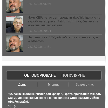
06.08.2026 08:49
Чому США не готові передати Україні ліцензію на
виробництво ракет Patriot: політика, безпека та
можливі альтернативи
03.08.2026 20:24
Перспектива: ЗСУ добомблять і всі інші склади
Wildberries
23.07.2026 11:31
ОБГОВОРЮВАНЕ
|
ПОПУЛЯРНЕ
День
Місяць
За весь час
"65 років ніколи не виглядали краще", - фото-привітання Мішель
Обами до дня народження екс-президента США зібрало майже
мільйон лайків
0