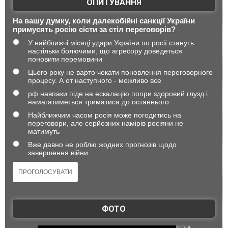
ОПИТУВАННЯ
На вашу думку, коли далекобійні санкції України
примусять росію сісти за стіл переговорів?
У найближчі місяці удари України по росії стануть
настільки болючими, що агресору доведеться
поновити перемовини
Цього року не варто чекати поновлення переговорного
процесу. А от наступного - можливо все
рф навпаки піде на ескалацію попри здоровий глузд і
намагатиметься триматися до останнього
Найближчим часом росія може погодитись на
переговори, але серйозних намірів росіяни не
матимуть
Вже давно не роблю жодних прогнозів щодо
завершення війни
ФОТО