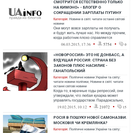
СМОТРИТСЯ ЕСТЕСТВЕННО ТОЛЬКО
НА КИМОНО» - БЛОГЕР О
СОКРАЩЕНИИ ЗАРПЛАТЫ ПУТИНУ
Категорія:
Новини в світі: читати останні світові
новини
Они могут вовсе зарплаты не получать
и будут жить лучше нас. Но между прочим,
когда работник плохо справляется
со своими обязаннос...
•
•
06.03.2015, 17:36
5754
0
«НОВОРОССИЯ» ЭТО НЕ ДОНБАСС, А
БУДУЩАЯ РОССИЯ: СТРАНА БЕЗ
ЗАКОНОВ ПЛЮС НАСИЛИЕ -
ГАНАПОЛЬСКИЙ
Категорія:
Політичні новини України та світу:
читати новини політики
,
Новини в світі: читати
останні світові новини
Когда-то, в мрачные годы репрессий, они
утверждали, что любая кухарка может
управлять государством. Парадоксально,
но именно сейчас коммунистические к...
•
•
19.02.2015, 10:12
21072
15
РОСІЯ В ПОШУКУ НОВОЇ САМОНАЗВИ.
МОСКОВІЯ ЧИ КРЕМЛЯНКА?
Категорія:
Політичні новини України та світу: